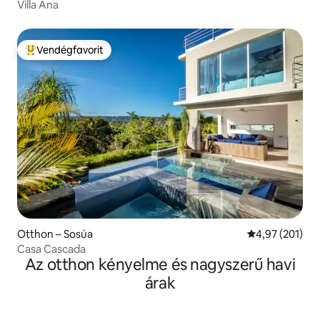
Villa Ana
Vendégfavorit
Kiemelt vendégfavorit
Otthon – Sosúa
Átlagos értéke
4,97 (201)
Casa Cascada
Az otthon kényelme és nagyszerű havi
árak