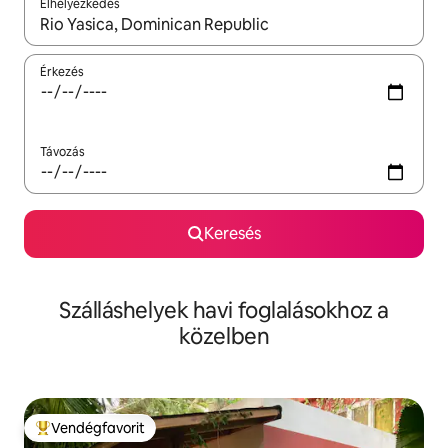
Elhelyezkedés
Az eredmények között a felfelé és a lefelé nyíllal navigálhatsz, 
Érkezés
Távozás
Keresés
Szálláshelyek havi foglalásokhoz a
közelben
Vendégfavorit
Kiemelt vendégfavorit