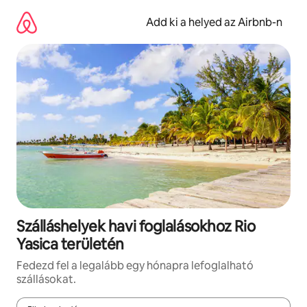
Ugrás
a
Add ki a helyed az Airbnb-n
tartalomra
Szálláshelyek havi foglalásokhoz Rio
Yasica területén
Fedezd fel a legalább egy hónapra lefoglalható
szállásokat.