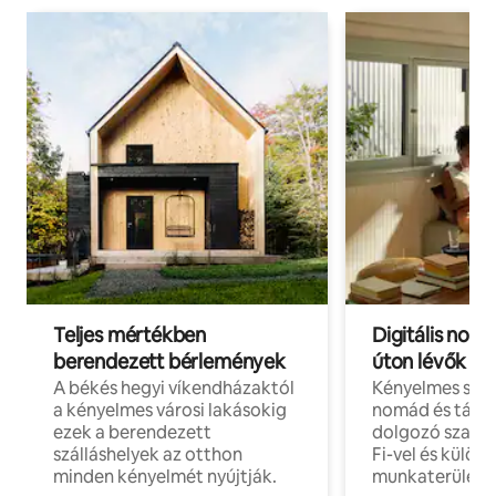
Teljes mértékben
Digitális nomá
berendezett bérlemények
úton lévők
A békés hegyi víkendházaktól
Kényelmes szál
a kényelmes városi lakásokig
nomád és táv
ezek a berendezett
dolgozó szake
szálláshelyek az otthon
Fi-vel és külön
minden kényelmét nyújtják.
munkaterülete