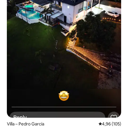
Villa – Pedro García
Átlagos értéke
4,96 (105)