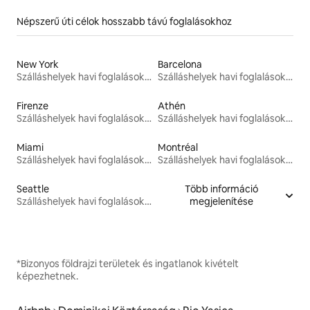
Népszerű úti célok hosszabb távú foglalásokhoz
New York
Barcelona
Szálláshelyek havi foglalásokhoz
Szálláshelyek havi foglalásokhoz
Firenze
Athén
Szálláshelyek havi foglalásokhoz
Szálláshelyek havi foglalásokhoz
Miami
Montréal
Szálláshelyek havi foglalásokhoz
Szálláshelyek havi foglalásokhoz
Seattle
Több információ
Szálláshelyek havi foglalásokhoz
megjelenítése
*Bizonyos földrajzi területek és ingatlanok kivételt
képezhetnek.