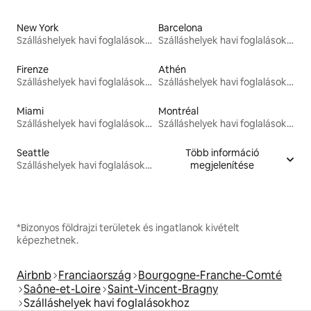
New York
Barcelona
Szálláshelyek havi foglalásokhoz
Szálláshelyek havi foglalásokhoz
Firenze
Athén
Szálláshelyek havi foglalásokhoz
Szálláshelyek havi foglalásokhoz
Miami
Montréal
Szálláshelyek havi foglalásokhoz
Szálláshelyek havi foglalásokhoz
Seattle
Több információ
Szálláshelyek havi foglalásokhoz
megjelenítése
*Bizonyos földrajzi területek és ingatlanok kivételt
képezhetnek.
Airbnb
Franciaország
Bourgogne-Franche-Comté
Saône-et-Loire
Saint-Vincent-Bragny
Szálláshelyek havi foglalásokhoz