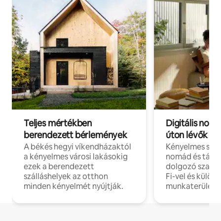
Teljes mértékben
Digitális nomá
berendezett bérlemények
úton lévők
A békés hegyi víkendházaktól
Kényelmes szál
a kényelmes városi lakásokig
nomád és táv
ezek a berendezett
dolgozó szake
szálláshelyek az otthon
Fi-vel és külön
minden kényelmét nyújtják.
munkaterülete