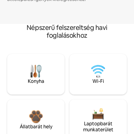
Népszerű felszereltség havi
foglalásokhoz
Konyha
Wi-Fi
Laptopbarát
Állatbarát hely
munkaterület