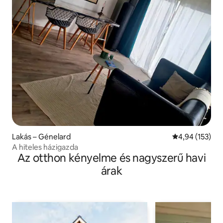
Lakás – Génelard
Átlagos értéke
4,94 (153)
A hiteles házigazda
Az otthon kényelme és nagyszerű havi
árak