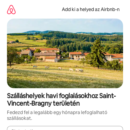
Ugrás
a
Add ki a helyed az Airbnb-n
tartalomra
Szálláshelyek havi foglalásokhoz Saint-
Vincent-Bragny területén
Fedezd fel a legalább egy hónapra lefoglalható
szállásokat.