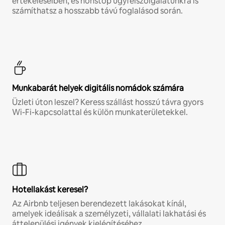
értékeléseiben, és nonstop ügyfélszolgálatunkra is
számíthatsz a hosszabb távú foglalásod során.
Munkabarát helyek digitális nomádok számára
Üzleti úton leszel? Keress szállást hosszú távra gyors
Wi-Fi-kapcsolattal és külön munkaterületekkel.
Hotellakást keresel?
Az Airbnb teljesen berendezett lakásokat kínál,
amelyek ideálisak a személyzeti, vállalati lakhatási és
áttelepülési igények kielégítéséhez.