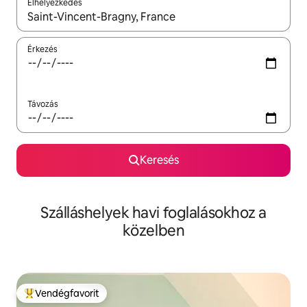
Elhelyezkedés
Az eredmények között a felfelé és a lefelé nyíllal navigálhatsz, 
Érkezés
Távozás
Keresés
Szálláshelyek havi foglalásokhoz a
közelben
Vendégfavorit
Kiemelt vendégfavorit