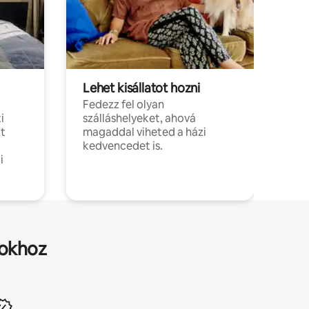
Lehet kisállatot hozni
Fedezz fel olyan
i
szálláshelyeket, ahová
t
magaddal viheted a házi
kedvencedet is.
i
sokhoz