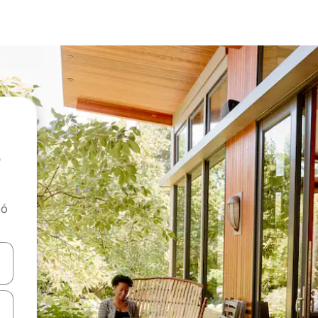
tó
navigálhatsz, illetve érintő és lapozó mozdulatokkal is felfedezheted ők