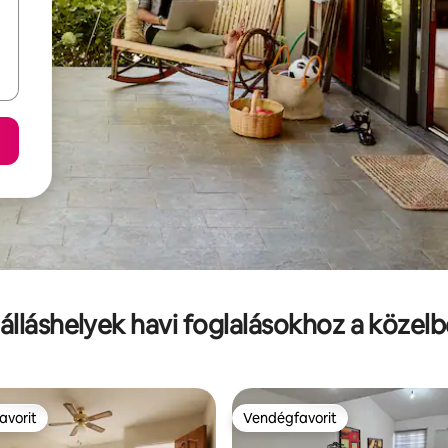
álláshelyek havi foglalásokhoz a közel
avorit
Vendégfavorit
avorit
Vendégfavorit