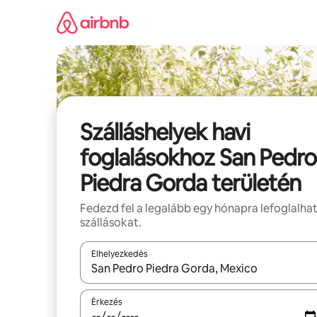
Ugrás
a
tartalomra
Szálláshelyek havi
foglalásokhoz San Pedro
Piedra Gorda területén
Fedezd fel a legalább egy hónapra lefoglalha
szállásokat.
Elhelyezkedés
Az eredmények között a felfelé és a lefelé nyíllal 
Érkezés