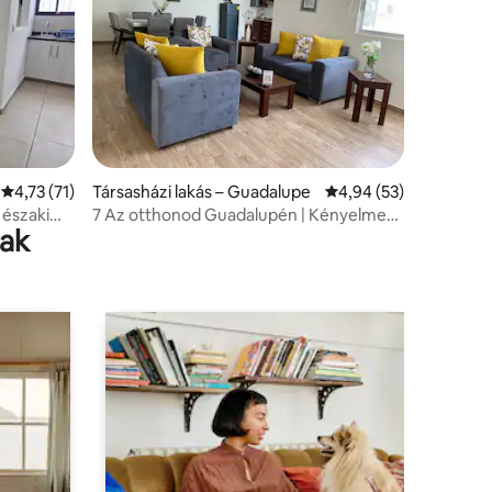
Átlagos értékelés: 5/4,73, 71 vélemény
4,73 (71)
Társasházi lakás – Guadalupe
Átlagos értékelés: 5/
4,94 (53)
 északi
7 Az otthonod Guadalupén | Kényelmes,
rak
biztonságos és felszerelt