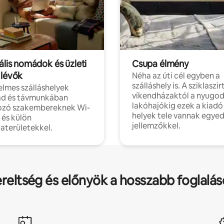
ális nomádok és üzleti
Csupa élmény
 lévők
Néha az úti cél egyben a
szálláshely is. A sziklaszirt
lmes szálláshelyek
víkendházaktól a nyugod
d és távmunkában
lakóhajókig ezek a kiadó
ozó szakembereknek Wi-
helyek tele vannak egyed
l és külön
jellemzőkkel.
aterületekkel.
ereltség és előnyök a hosszabb foglalá