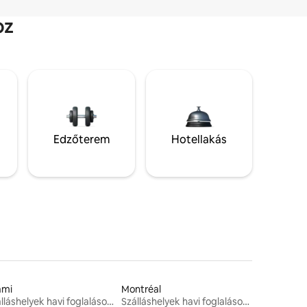
oz
Edzőterem
Hotellakás
ami
Montréal
Szálláshelyek havi foglalásokhoz
Szálláshelyek havi foglalásokhoz