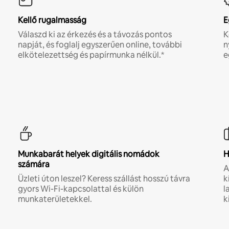
Kellő rugalmasság
E
Válaszd ki az érkezés és a távozás pontos
K
napját, és foglalj egyszerűen online, további
n
elkötelezettség és papírmunka nélkül.*
e
Munkabarát helyek digitális nomádok
H
számára
A
Üzleti úton leszel? Keress szállást hosszú távra
k
gyors Wi-Fi-kapcsolattal és külön
l
munkaterületekkel.
k