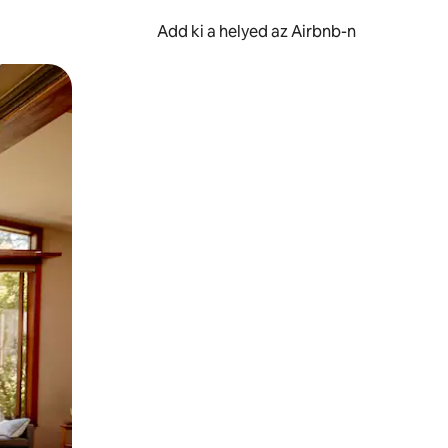
Add ki a helyed az Airbnb-n
et.