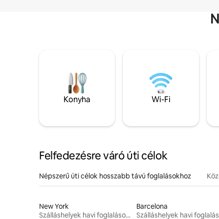
N
Konyha
Wi-Fi
Felfedezésre váró úti célok
Népszerű úti célok hosszabb távú foglalásokhoz
Köze
New York
Barcelona
Szálláshelyek havi foglalásokhoz