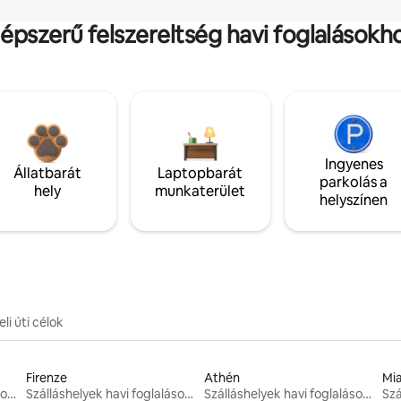
épszerű felszereltség havi foglalásokh
Ingyenes
Állatbarát
Laptopbarát
parkolás a
hely
munkaterület
helyszínen
li úti célok
Firenze
Athén
Mi
Szálláshelyek havi foglalásokhoz
Szálláshelyek havi foglalásokhoz
Szálláshelyek havi foglalásokhoz