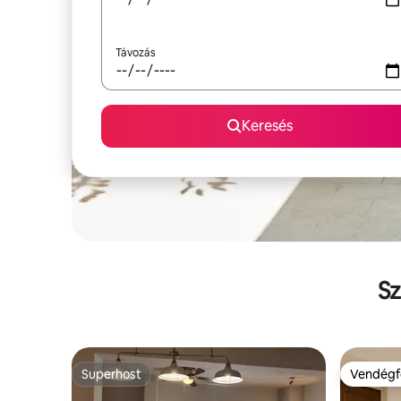
Távozás
Keresés
Sz
Superhost
Vendégf
Superhost
Vendégf