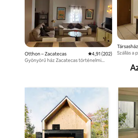
Társasházi
Arteaga
Szállás a
Otthon – Zacatecas
Átlagos értékelés: 5/4,
4,91 (202)
Gyönyörű ház Zacatecas történelmi
Az
központjában