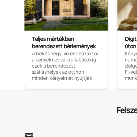
Teljes mértékben
Digit
berendezett bérlemények
úton
A békés hegyi víkendházaktól
Kénye
a kényelmes városi lakásokig
nomá
ezek a berendezett
dolg
szálláshelyek az otthon
Fi-ve
minden kényelmét nyújtják.
munk
Felsz