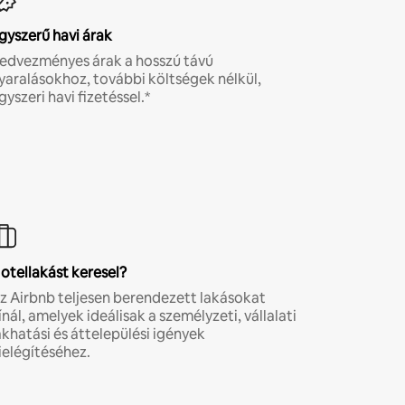
gyszerű havi árak
edvezményes árak a hosszú távú
yaralásokhoz, további költségek nélkül,
gyszeri havi fizetéssel.*
otellakást keresel?
z Airbnb teljesen berendezett lakásokat
ínál, amelyek ideálisak a személyzeti, vállalati
akhatási és áttelepülési igények
ielégítéséhez.