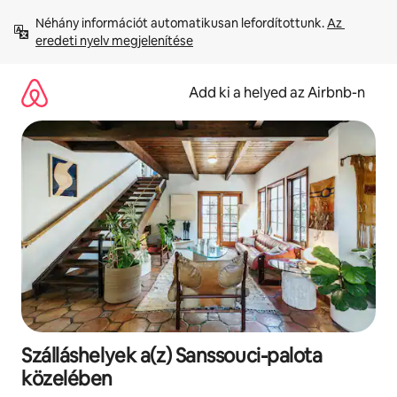
Ugrás
Néhány információt automatikusan lefordítottunk. 
Az 
a
eredeti nyelv megjelenítése
tartalomra
Add ki a helyed az Airbnb-n
Szálláshelyek a(z) Sanssouci-palota
közelében