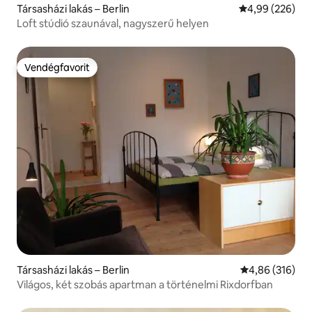
Társasházi lakás – Berlin
Átlagos értéke
4,99 (226)
Loft stúdió szaunával, nagyszerű helyen
Vendégfavorit
Vendégfavorit
Társasházi lakás – Berlin
Átlagos értéke
4,86 (316)
Világos, két szobás apartman a történelmi Rixdorfban