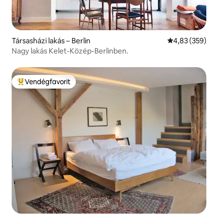
Társasházi lakás – Berlin
Átlagos értéke
4,83 (359)
Nagy lakás Kelet-Közép-Berlinben.
Vendégfavorit
Kiemelt vendégfavorit