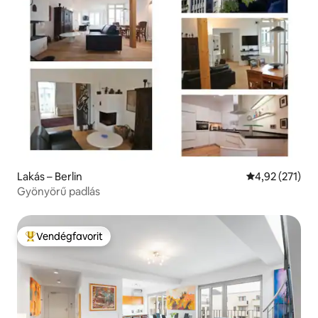
Lakás – Berlin
Átlagos értéke
4,92 (271)
Gyönyörű padlás
Vendégfavorit
Kiemelt vendégfavorit