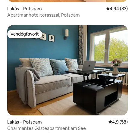
Lakás – Potsdam
Átlagos érték
4,94 (33)
Apartmanhotel terasszal, Potsdam
Vendégfavorit
Vendégfavorit
Lakás – Potsdam
Átlagos érté
4,9 (58)
Charmantes Gästeapartment am See