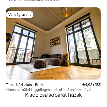
Vendégfavorit
Vendégfavorit
Társasházi lakás – Berlin
Átlagos értéke
4,98 (253)
Modern épület függőleges kerttel és 2 hálószobával
Kiadó családbarát házak