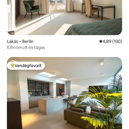
Lakás – Berlin
Átlagos értéke
4,89 (100)
Kifinomult és tágas
Vendégfavorit
Kiemelt vendégfavorit