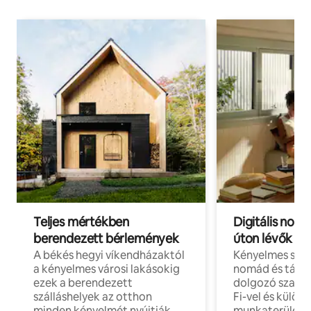
Teljes mértékben
Digitális nomá
berendezett bérlemények
úton lévők
A békés hegyi víkendházaktól
Kényelmes szál
a kényelmes városi lakásokig
nomád és táv
ezek a berendezett
dolgozó szake
szálláshelyek az otthon
Fi-vel és külön
minden kényelmét nyújtják.
munkaterülete