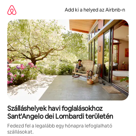
Ugrás
a
Add ki a helyed az Airbnb-n
tartalomra
Szálláshelyek havi foglalásokhoz
Sant'Angelo dei Lombardi területén
Fedezd fel a legalább egy hónapra lefoglalható
szállásokat.