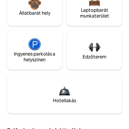
Laptopbarát
Állatbarát hely
munkaterület
Ingyenes parkolás a
Edzőterem
helyszínen
Hotellakás