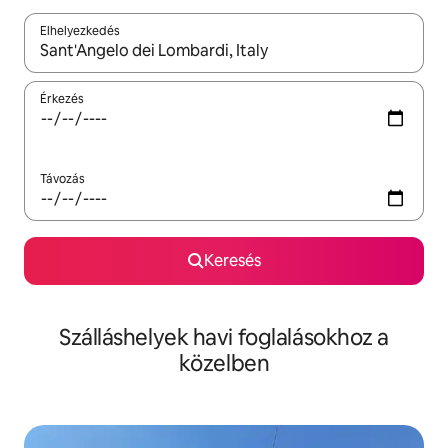
Elhelyezkedés
Az eredmények között a felfelé és a lefelé nyíllal navigálhatsz, 
Érkezés
Távozás
Keresés
Szálláshelyek havi foglalásokhoz a
közelben