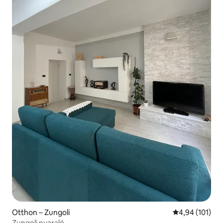
Otthon – Zungoli
Átlagos értéke
4,94 (101)
Zungoli nyaraló