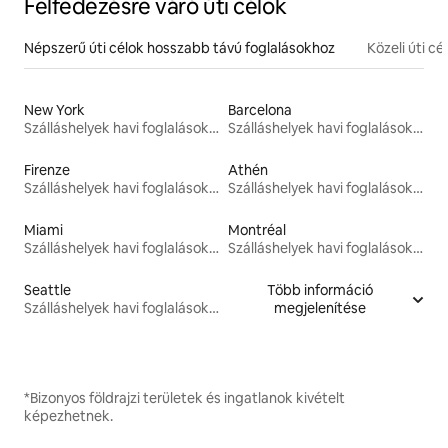
Felfedezésre váró úti célok
Népszerű úti célok hosszabb távú foglalásokhoz
Közeli úti cé
New York
Barcelona
Szálláshelyek havi foglalásokhoz
Szálláshelyek havi foglalásokhoz
Firenze
Athén
Szálláshelyek havi foglalásokhoz
Szálláshelyek havi foglalásokhoz
Miami
Montréal
Szálláshelyek havi foglalásokhoz
Szálláshelyek havi foglalásokhoz
Seattle
Több információ
Szálláshelyek havi foglalásokhoz
megjelenítése
*Bizonyos földrajzi területek és ingatlanok kivételt
képezhetnek.