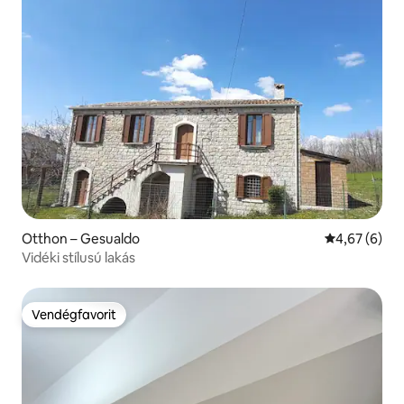
Otthon – Gesualdo
Átlagos érté
4,67 (6)
Vidéki stílusú lakás
Vendégfavorit
Vendégfavorit