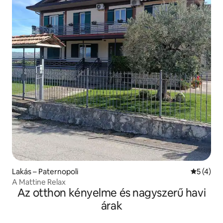
Lakás – Paternopoli
Átlagos é
5 (4)
A Mattine Relax
Az otthon kényelme és nagyszerű havi
árak