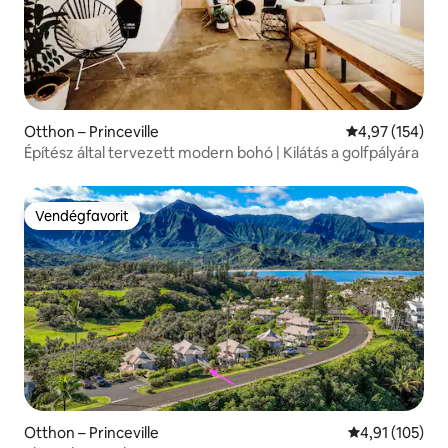
Otthon – Princeville
Átlagos értéke
4,97 (154)
Építész által tervezett modern bohó | Kilátás a golfpályára
Vendégfavorit
Vendégfavorit
Otthon – Princeville
Átlagos értéke
4,91 (105)