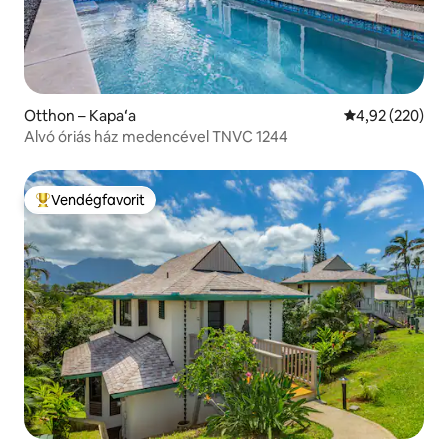
Otthon – Kapaʻa
Átlagos értéke
4,92 (220)
Alvó óriás ház medencével TNVC 1244
Vendégfavorit
Kiemelt vendégfavorit