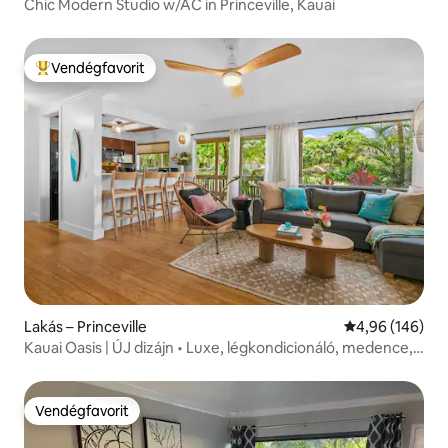
Chic Modern Studio w/AC in Princeville, Kauai
Vendégfavorit
Kiemelt vendégfavorit
Lakás – Princeville
Átlagos értéke
4,96 (146)
Kauai Oasis | ÚJ dizájn • Luxe, légkondicionáló, medence,
strandok
Vendégfavorit
Vendégfavorit