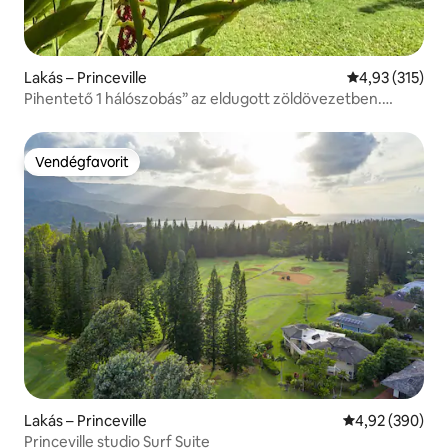
Lakás – Princeville
Átlagos értéke
4,93 (315)
Pihentető 1 hálószobás” az eldugott zöldövezetben.
Légkondicionálás
Vendégfavorit
Vendégfavorit
Lakás – Princeville
Átlagos értéke
4,92 (390)
Princeville studio Surf Suite