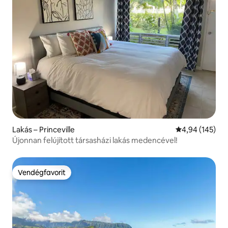
Lakás – Princeville
Átlagos értéke
4,94 (145)
Újonnan felújított társasházi lakás medencével!
Vendégfavorit
Vendégfavorit