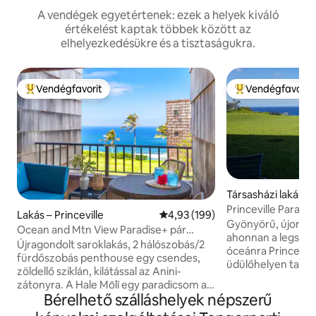
A vendégek egyetértenek: ezek a helyek kiváló
értékelést kaptak többek között az
elhelyezkedésükre és a tisztaságukra.
Vendégfavorit
Vendégfavorit
Kiemelt vendégfavorit
Kiemelt vendégfa
Társasházi lakás – 
Princeville Paradi
Lakás – Princeville
Átlagos értékelés: 5/4,93, 199 
4,93 (199)
Gyönyörű, újonnan 
Ocean and Mtn View Paradise+ pár
ahonnan a legszebb 
lépésre a strand ösvényétől
Újragondolt saroklakás, 2 hálószobás/2
óceánra Princevill
fürdőszobás penthouse egy csendes,
üdülőhelyen talál
zöldellő sziklán, kilátással az Anini-
óceánhoz van köze
zátonyra. A Hale Mōlī egy paradicsom az
lanai áll, ahol ül
Bérelhető szálláshelyek népszerű
otthonodtól távol. A környező
a naplementében. Főzés közben legyé
természet kiemelésére gondoltunk, és