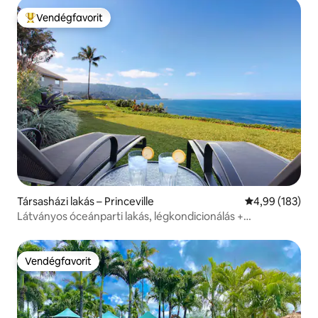
Vendégfavorit
Kiemelt vendégfavorit
Társasházi lakás – Princeville
Átlagos értéke
4,99 (183)
Látványos óceánparti lakás, légkondicionálás +
naplementére néző kilátás!
Vendégfavorit
Vendégfavorit