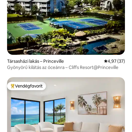
Társasházi lakás – Princeville
Átlagos érték
4,97 (37)
Gyönyörű kilátás az óceánra – Cliffs Resort@Princeville
Vendégfavorit
Kiemelt vendégfavorit