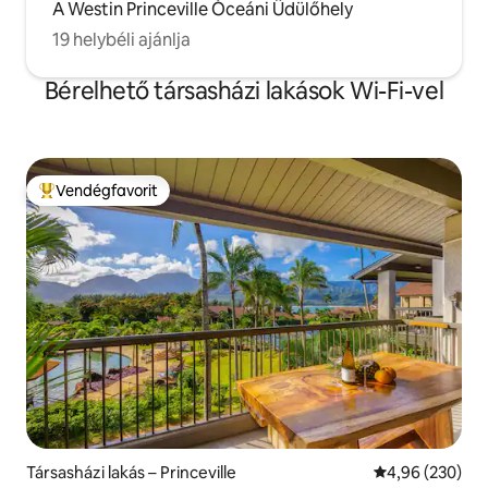
A Westin Princeville Óceáni Üdülőhely
19 helybéli ajánlja
Bérelhető társasházi lakások Wi-Fi-vel
Vendégfavorit
Kiemelt vendégfavorit
Társasházi lakás – Princeville
Átlagos értéke
4,96 (230)