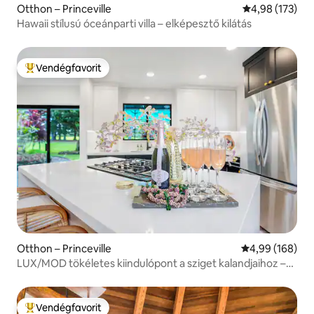
Otthon – Princeville
Átlagos értéke
4,98 (173)
Hawaii stílusú óceánparti villa – elképesztő kilátás
Vendégfavorit
Kiemelt vendégfavorit
Otthon – Princeville
Átlagos értéke
4,99 (168)
LUX/MOD tökéletes kiindulópont a sziget kalandjaihoz –
légkondicionálóval
Vendégfavorit
Kiemelt vendégfavorit