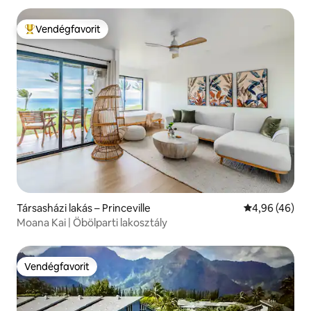
Vendégfavorit
Kiemelt vendégfavorit
Társasházi lakás – Princeville
Átlagos érték
4,96 (46)
Moana Kai | Öbölparti lakosztály
Vendégfavorit
Vendégfavorit