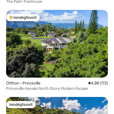
The Palm Treehouse
Vendégfavorit
Kiemelt vendégfavorit
Otthon – Princeville
Átlagos értéke
4,98 (172)
Princeville Hanalei North Shore Modern Escape
Vendégfavorit
Vendégfavorit