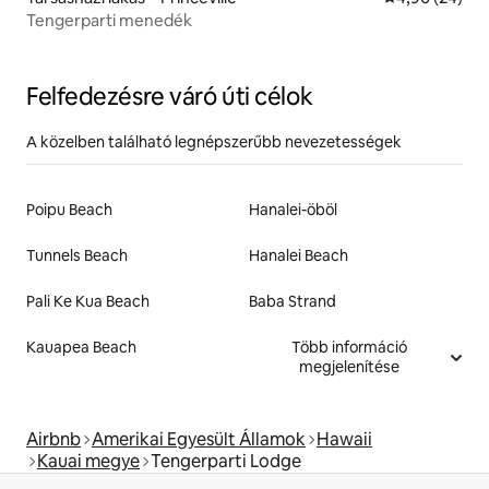
Tengerparti menedék
Felfedezésre váró úti célok
A közelben található legnépszerűbb nevezetességek
Poipu Beach
Hanalei-öböl
Tunnels Beach
Hanalei Beach
Pali Ke Kua Beach
Baba Strand
Kauapea Beach
Több információ
megjelenítése
Airbnb
Amerikai Egyesült Államok
Hawaii
Kauai megye
Tengerparti Lodge