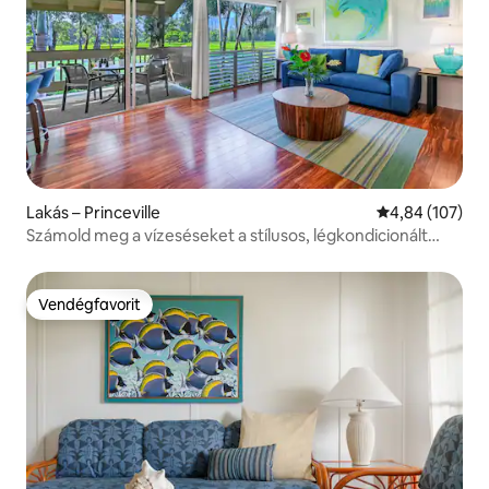
Lakás – Princeville
Átlagos értéke
4,84 (107)
Számold meg a vízeséseket a stílusos, légkondicionált
társasházi lakásból!
Vendégfavorit
Vendégfavorit