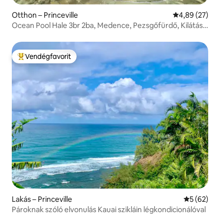
Otthon – Princeville
Átlagos érték
4,89 (27)
Ocean Pool Hale 3br 2ba, Medence, Pezsgőfürdő, Kilátás
az óceánra
Vendégfavorit
Kiemelt vendégfavorit
Lakás – Princeville
Átlagos ér
5 (62)
Pároknak szóló elvonulás Kauai szikláin légkondicionálóval