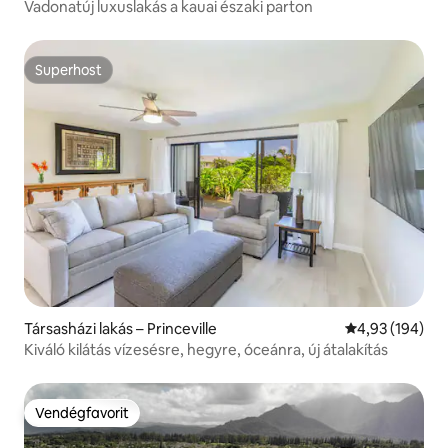
Vadonatúj luxuslakás a kauai északi parton
Superhost
Superhost
Társasházi lakás – Princeville
Átlagos értéke
4,93 (194)
Kiváló kilátás vízesésre, hegyre, óceánra, új átalakítás
Vendégfavorit
Vendégfavorit