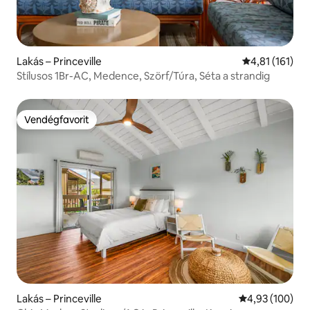
Lakás – Princeville
Átlagos értéke
4,81 (161)
Stílusos 1Br-AC, Medence, Szörf/Túra, Séta a strandig
Vendégfavorit
Vendégfavorit
Lakás – Princeville
Átlagos értéke
4,93 (100)