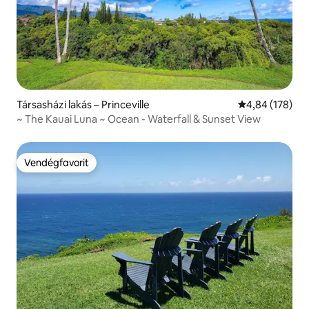
Társasházi lakás – Princeville
Átlagos értéke
4,84 (178)
~ The Kauai Luna ~ Ocean - Waterfall & Sunset View
Vendégfavorit
Vendégfavorit