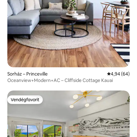
Sorház – Princeville
Átlagos érték
4,94 (64)
Oceanview+Modern+AC – Cliffside Cottage Kauai
Vendégfavorit
Vendégfavorit