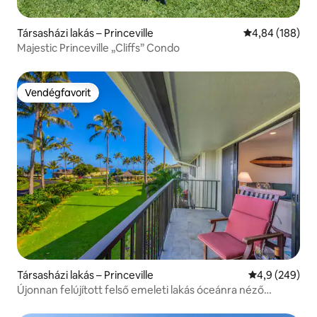
Társasházi lakás – Princeville
Átlagos értéke
4,84 (188)
Majestic Princeville „Cliffs” Condo
Vendégfavorit
Vendégfavorit
Társasházi lakás – Princeville
Átlagos érték
4,9 (249)
Újonnan felújított felső emeleti lakás óceánra néző
kilátással