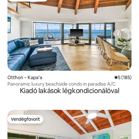
Otthon – Kapaʻa
Átlagos ért
5 (185)
Panoramic luxury beachside condo in paradise A/C
Kiadó lakások légkondicionálóval
Vendégfavorit
Vendégfavorit