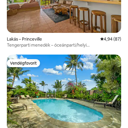
Lakás – Princeville
Átlagos érték
4,94 (87)
Tengerparti menedék – óceánparti/helyi
művészet/légkondicionáló
Vendégfavorit
Vendégfavorit