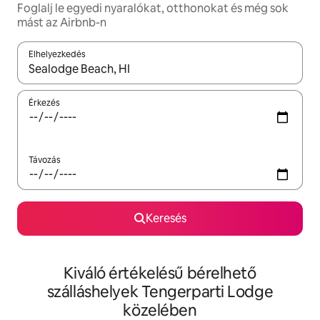
Foglalj le egyedi nyaralókat, otthonokat és még sok
mást az Airbnb-n
Elhelyezkedés
Az eredmények között a felfelé és a lefelé nyíllal navigálhatsz, 
Érkezés
Távozás
Keresés
Kiváló értékelésű bérelhető
szálláshelyek Tengerparti Lodge
közelében