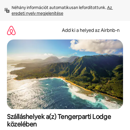
Ugrás
Néhány információt automatikusan lefordítottunk. 
Az 
a
eredeti nyelv megjelenítése
tartalomra
Add ki a helyed az Airbnb-n
Szálláshelyek a(z) Tengerparti Lodge
közelében