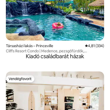
Társasházi lakás – Princeville
Átlagos értéke
4,81 (334)
Cliffs Resort Condo | Medence, pezsgőfürdők,
Kiadó családbarát házak
kerékpárok és még sok más!
Vendégfavorit
Vendégfavorit