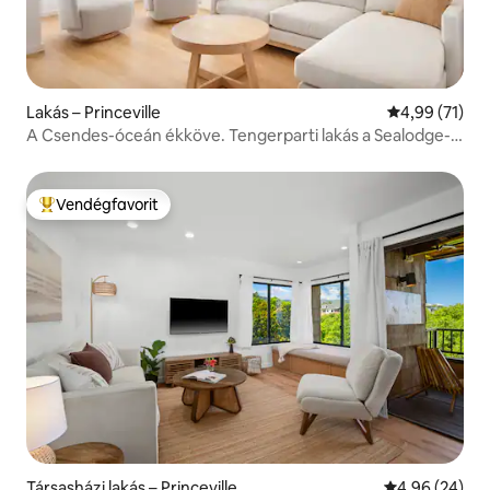
Lakás – Princeville
Átlagos érték
4,99 (71)
A Csendes-óceán ékköve. Tengerparti lakás a Sealodge-
ban
Vendégfavorit
Kiemelt vendégfavorit
Társasházi lakás – Princeville
Átlagos érték
4,96 (24)