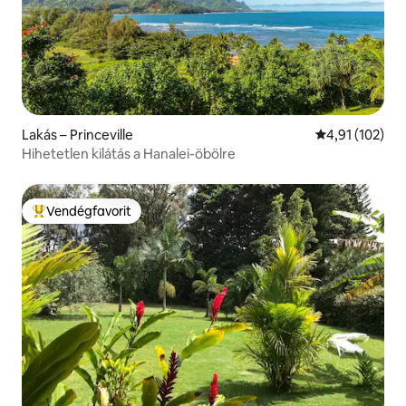
Lakás – Princeville
Átlagos értéke
4,91 (102)
Hihetetlen kilátás a Hanalei-öbölre
Vendégfavorit
Kiemelt vendégfavorit