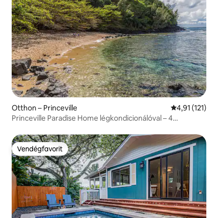
Otthon – Princeville
Átlagos értéke
4,91 (121)
Princeville Paradise Home légkondicionálóval – 4
hálószoba, 3,5 fürdőszoba
Vendégfavorit
Vendégfavorit