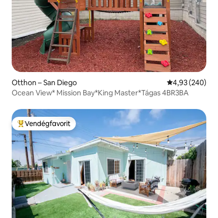
Otthon – San Diego
Átlagos értéke
4,93 (240)
Ocean View* Mission Bay*King Master*Tágas 4BR3BA
Vendégfavorit
Kiemelt vendégfavorit