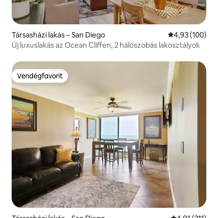
Társasházi lakás – San Diego
Átlagos értéke
4,93 (100)
Új luxuslakás az Ocean Cliffen, 2 hálószobás lakosztályok
Vendégfavorit
Vendégfavorit