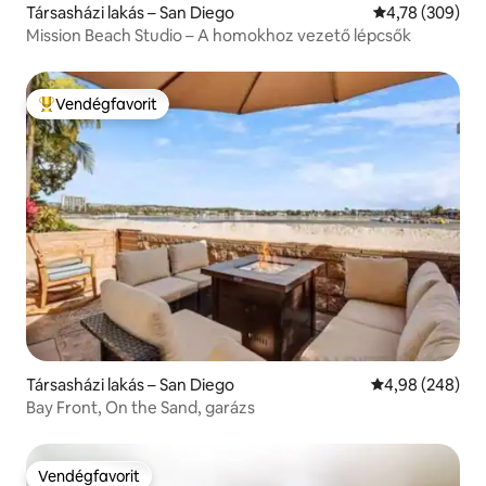
Társasházi lakás – San Diego
Átlagos értéke
4,78 (309)
Mission Beach Studio – A homokhoz vezető lépcsők
Vendégfavorit
Kiemelt vendégfavorit
Társasházi lakás – San Diego
Átlagos értéke
4,98 (248)
Bay Front, On the Sand, garázs
Vendégfavorit
Vendégfavorit