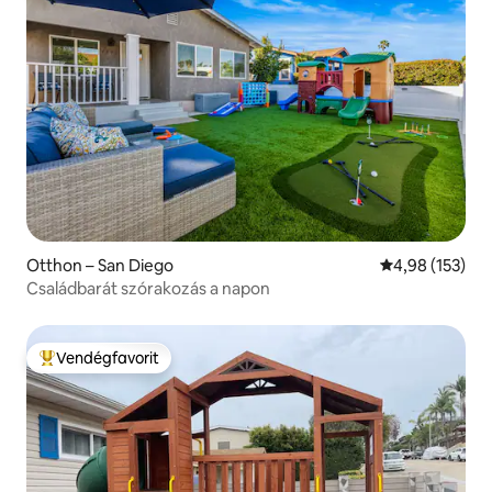
Otthon – San Diego
Átlagos értéke
4,98 (153)
Családbarát szórakozás a napon
Vendégfavorit
Kiemelt vendégfavorit