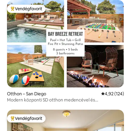
Vendégfavorit
Kiemelt vendégfavorit
Otthon – San Diego
Átlagos értéke
4,92 (124)
Modern központi SD otthon medencével és
gyógyfürdővel a strand közelében
Vendégfavorit
Kiemelt vendégfavorit