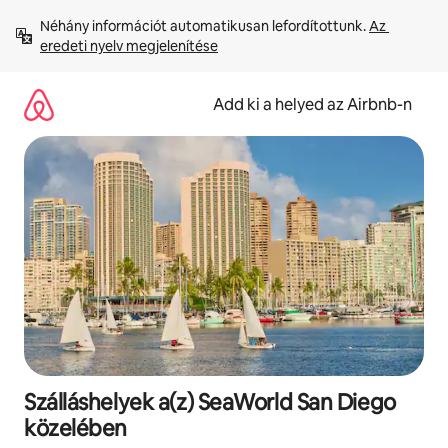
Ugrás
Néhány információt automatikusan lefordítottunk. 
Az 
a
eredeti nyelv megjelenítése
tartalomra
Add ki a helyed az Airbnb-n
Szálláshelyek a(z) SeaWorld San Diego
közelében