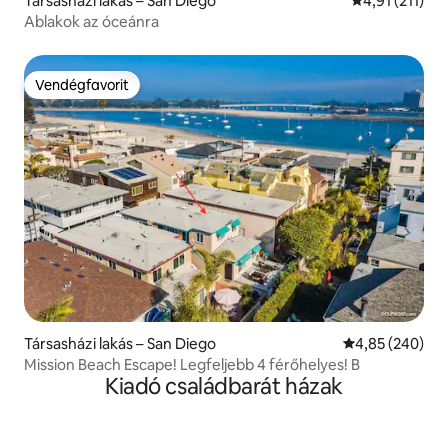
Társasházi lakás – San Diego
Átlagos értéke
4,91 (211)
Ablakok az óceánra
Vendégfavorit
Vendégfavorit
Társasházi lakás – San Diego
Átlagos értéke
4,85 (240)
Mission Beach Escape! Legfeljebb 4 férőhelyes! B
Kiadó családbarát házak