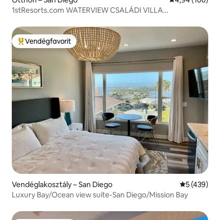
1stResorts.com WATERVIEW CSALÁDI VILLA
PEZSGŐFÜRDŐVEL
Vendégfavorit
Kiemelt vendégfavorit
Vendéglakosztály – San Diego
Átlagos ért
5 (439)
Luxury Bay/Ocean view suite-San Diego/Mission Bay