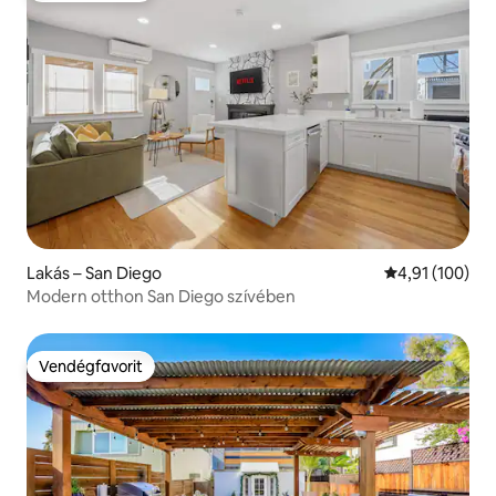
Lakás – San Diego
Átlagos értéke
4,91 (100)
Modern otthon San Diego szívében
Vendégfavorit
Vendégfavorit