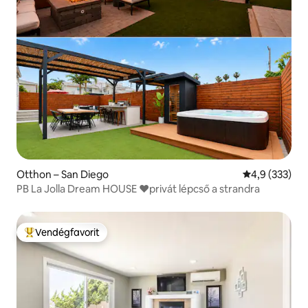
Otthon – San Diego
Átlagos érték
4,9 (333)
PB La Jolla Dream HOUSE ❤️privát lépcső a strandra
Vendégfavorit
Kiemelt vendégfavorit