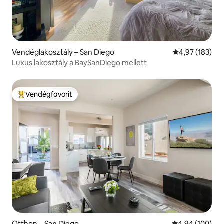
Vendéglakosztály – San Diego
Átlagos értéke
4,97 (183)
Luxus lakosztály a BaySanDiego mellett
Vendégfavorit
Kiemelt vendégfavorit
Otthon – San Diego
Átlagos értéke
4,94 (100)