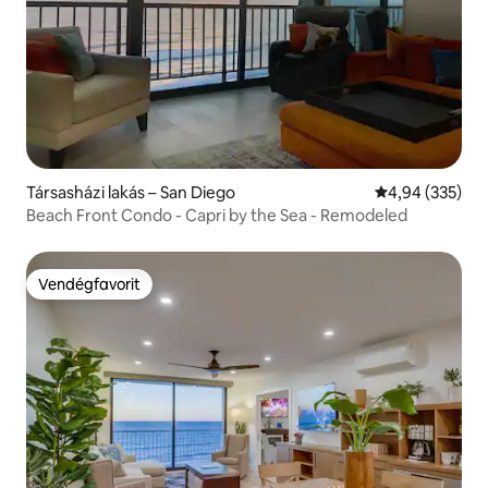
Társasházi lakás – San Diego
Átlagos értéke
4,94 (335)
Beach Front Condo - Capri by the Sea - Remodeled
Vendégfavorit
Vendégfavorit