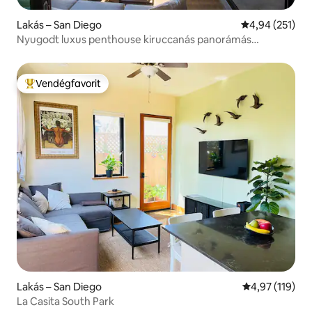
Lakás – San Diego
Átlagos értéke
4,94 (251)
Nyugodt luxus penthouse kiruccanás panorámás
kilátással
Vendégfavorit
Kiemelt vendégfavorit
Lakás – San Diego
Átlagos értéke
4,97 (119)
La Casita South Park