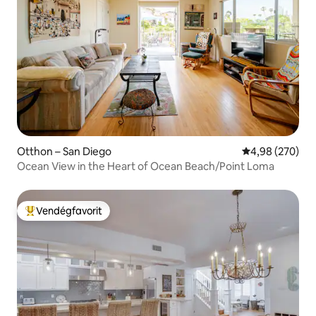
Otthon – San Diego
Átlagos értéke
4,98 (270)
Ocean View in the Heart of Ocean Beach/Point Loma
Vendégfavorit
Kiemelt vendégfavorit