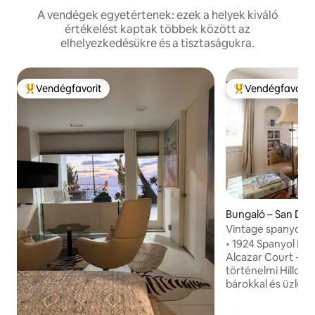
A vendégek egyetértenek: ezek a helyek kiváló
értékelést kaptak többek között az
elhelyezkedésükre és a tisztaságukra.
Vendégfavorit
Vendégfavorit
Kiemelt vendégfavorit
Kiemelt vendégfa
Bungaló – San Die
Vintage spanyol új
otthon – Balboa Pa
• 1924 Spanyol Rev
Alcazar Court - A 
történelmi Hillcre
bárokkal és üzletekkel • A t
felszerelt 1 bd 1 b
az árnyékos olajfá