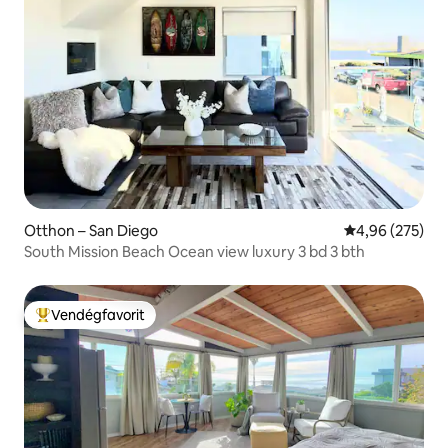
Otthon – San Diego
Átlagos értéke
4,96 (275)
South Mission Beach Ocean view luxury 3 bd 3 bth
Vendégfavorit
Kiemelt vendégfavorit