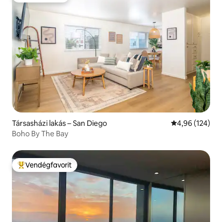
Társasházi lakás – San Diego
Átlagos értéke
4,96 (124)
Boho By The Bay
Vendégfavorit
Kiemelt vendégfavorit