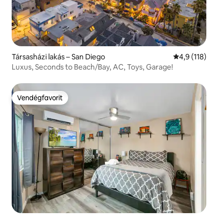
Társasházi lakás – San Diego
Átlagos érték
4,9 (118)
Luxus, Seconds to Beach/Bay, AC, Toys, Garage!
Vendégfavorit
Vendégfavorit