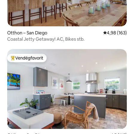
Otthon – San Diego
Átlagos értéke
4,98 (163)
Coastal Jetty Getaway! AC, Bikes stb.
Vendégfavorit
Kiemelt vendégfavorit