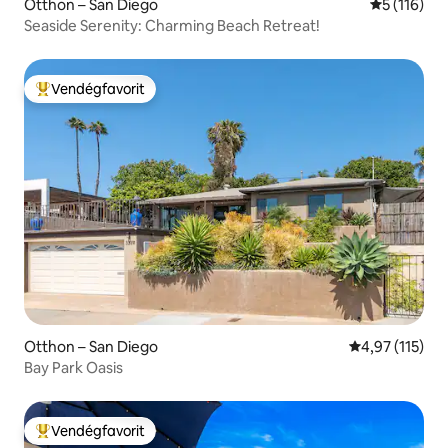
Otthon – San Diego
Átlagos ért
5 (116)
Seaside Serenity: Charming Beach Retreat!
Vendégfavorit
Kiemelt vendégfavorit
Otthon – San Diego
Átlagos értéke
4,97 (115)
Bay Park Oasis
Vendégfavorit
Kiemelt vendégfavorit