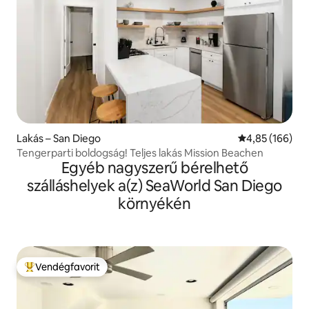
Lakás – San Diego
Átlagos értéke
4,85 (166)
Tengerparti boldogság! Teljes lakás Mission Beachen
Egyéb nagyszerű bérelhető
szálláshelyek a(z) SeaWorld San Diego
környékén
Vendégfavorit
Kiemelt vendégfavorit