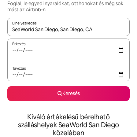
Foglalj le egyedi nyaralókat, otthonokat és még sok
mást az Airbnb-n
Elhelyezkedés
Az eredmények között a felfelé és a lefelé nyíllal navigálhatsz, 
Érkezés
Távozás
Keresés
Kiváló értékelésű bérelhető
szálláshelyek SeaWorld San Diego
közelében