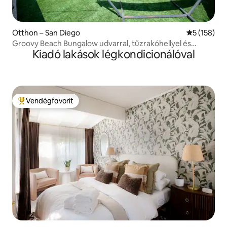
Otthon – San Diego
Átlagos ért
5 (158)
Groovy Beach Bungalow udvarral, tűzrakóhellyel és
Kiadó lakások légkondicionálóval
parkolóval
Vendégfavorit
Kiemelt vendégfavorit