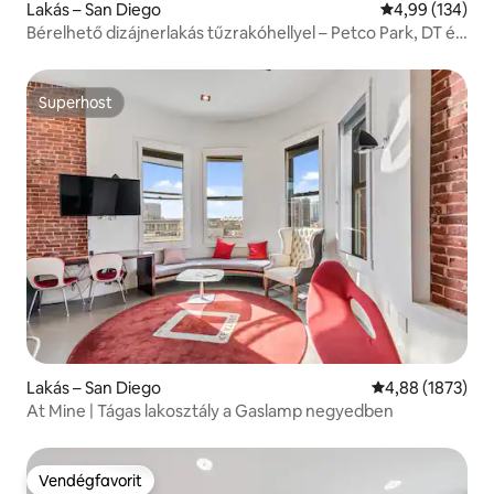
Lakás – San Diego
Átlagos értéke
4,99 (134)
Bérelhető dizájnerlakás tűzrakóhellyel – Petco Park, DT és
állatkert
Superhost
Superhost
Lakás – San Diego
Átlagos értékel
4,88 (1873)
At Mine | Tágas lakosztály a Gaslamp negyedben
Vendégfavorit
Vendégfavorit