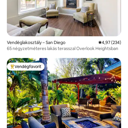
Vendéglakosztály – San Diego
Átlagos értéke
4,97 (234)
65 négyzetméteres lakás terasszal Overlook Heightsban
Vendégfavorit
Kiemelt vendégfavorit