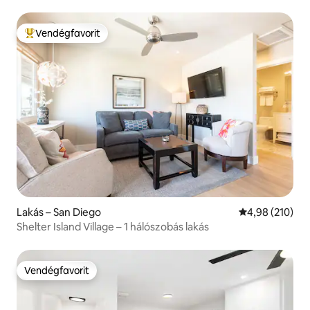
Vendégfavorit
Kiemelt vendégfavorit
Lakás – San Diego
Átlagos értéke
4,98 (210)
Shelter Island Village – 1 hálószobás lakás
Vendégfavorit
Vendégfavorit