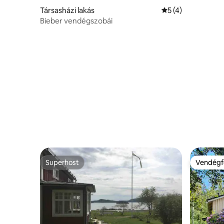
közelében
Társasházi lakás
Átlagos értékelés
5 (4)
Bieber vendégszobái
Superhost
Vendégf
Superhost
Vendégf