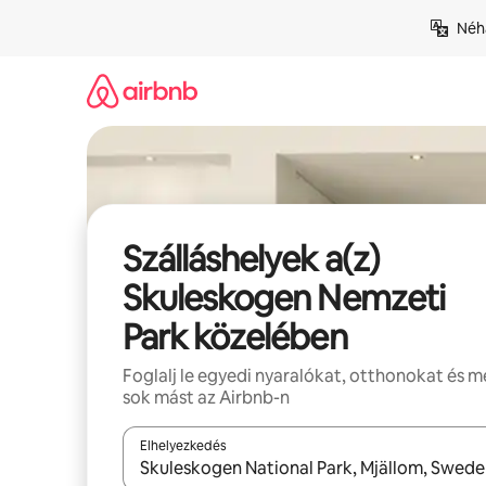
Ugrás
Néhá
a
tartalomra
Szálláshelyek a(z)
Skuleskogen Nemzeti
Park közelében
Foglalj le egyedi nyaralókat, otthonokat és 
sok mást az Airbnb-n
Elhelyezkedés
Az eredmények között a felfelé és a lefelé nyíllal 