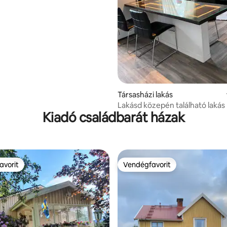
 (ingyenes parkolás).
: 5/5, 4 vélemény
Társasházi lakás
Lakásd közepén található lakás
Kiadó családbarát házak
avorit
Vendégfavorit
avorit
Vendégfavorit