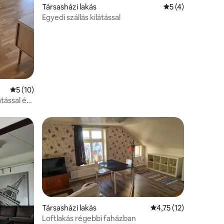
Társasházi lakás
Átlagos értékelés
5 (4)
Egyedi szállás kilátással
Átlagos értékelés: 5/5, 10 vélemény
5 (10)
tással és
Társasházi lakás
Átlagos értékelés: 5/
4,75 (12)
Loftlakás régebbi faházban