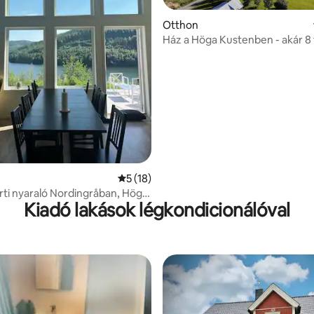
Otthon
Ház a Höga Kustenben - akár 8 
részére
,95, 20 vélemény
Átlagos értékelés: 5/5, 18 vélemény
5 (18)
ti nyaraló Nordingråban, Höga
Kiadó lakások légkondicionálóval