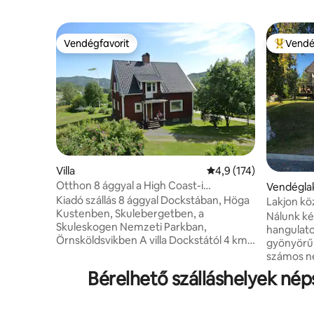
Vendégfavorit
Vendé
Vendégfavorit
Kiemelt 
Villa
Átlagos értékelés: 5/
4,9 (174)
Otthon 8 ággyal a High Coast-i
Vendégla
Dockstában
Kiadó szállás 8 ággyal Dockstában, Höga
Lakjon kö
Kustenben, Skulebergetben, a
a gyönyö
Nálunk k
Skuleskogen Nemzeti Parkban,
hangulat
Örnsköldsvikben A villa Dockstától 4 km-
gyönyörű
re nyugatra, a Höga Kusten régió
számos né
szívében található, és a Skulebergetre
strandhoz
Bérelhető szálláshelyek né
néz; a minimális tartózkodási idő
üzlethez,
2 éjszaka. Teljesen felszerelt konyha,
Elektromo
fürdőszoba az 1. szinten, WC a 2. szinten,
Van egy jó