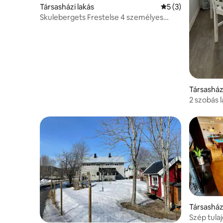
Társasházi lakás
Átlagos értékelés
5 (3)
Skulebergets Frestelse 4 személyes
apartman
Társasház
2 szobás 
Coastban,
Társasház
Szép tula