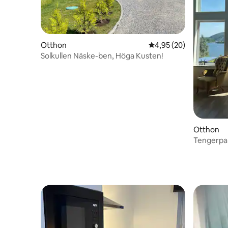
Otthon
Átlagos értékelés: 5/4
4,95 (20)
Solkullen Näske-ben, Höga Kusten!
Otthon
Tengerpar
Kusten