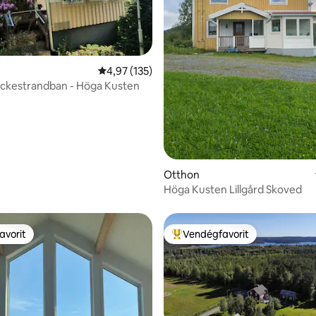
,86, 79 vélemény
Átlagos értékelés: 5/4,97, 135 vélemény
4,97 (135)
ockestrandban - Höga Kusten
Otthon
Höga Kusten Lillgård Skoved
avorit
Vendégfavorit
avorit
Kiemelt vendégfavorit