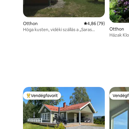
Otthon
Átlagos értékelés: 5/4
4,86 (79)
Otthon
Höga kusten, vidéki szállás a „Saras
verandán”.
Házak Kl
Vendégfavorit
Vendégf
Kiemelt vendégfavorit
Vendégf