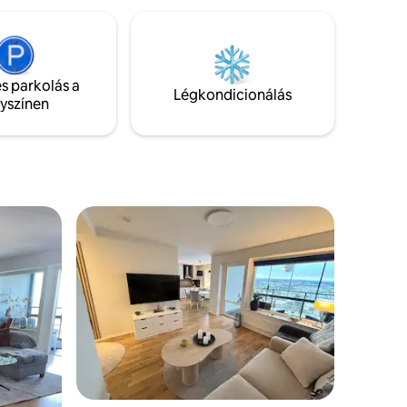
 egyik
kompok az öböl túloldalán vannak. Vedd
mérföldre
fel a kapcsolatot a házigazdával, ha több
ygden
mint 6 személy vagy, hogy biztosítsd az
 mint
ágyak megszervezését. Hosszú távú
bérbeadás esetén vedd fel a kapcsolatot
s parkolás a
atos
a házigazdával.
Légkondicionálás
lyszínen
orában a