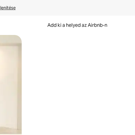
lenítése
Add ki a helyed az Airbnb-n
et.