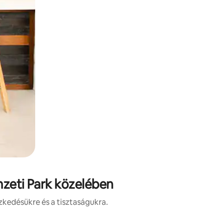
mzeti Park közelében
zkedésükre és a tisztaságukra.