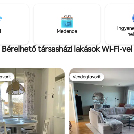
vidéken. 4 km-re található Nora
anapéval és kandalló
szép úszóterülete, Sjöviken. 1 
árral. Kényelmes tetőtéri
van Hörsångs havsbad. Norab
 saját bejárat és saját terasz.
olyan gyöngyszemeket is kínál,
sönözhető. Grillszén és
Rödhällorna, Valkallen, Lövvik,
yadék díj ellenében kapható.
Ingyene
Fjärdbotten fäbovall és varázsl
i
Medence
m tarthatunk macskákat a
he
halászfalu Berghamnben. Itt, N
High Coast Trail is fut.
Bérelhető társasházi lakások Wi-Fi-vel
avorit
Vendégfavorit
avorit
Vendégfavorit