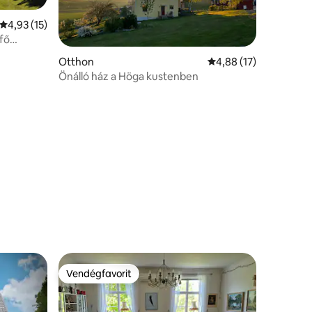
Átlagos értékelés: 5/4,93, 15 vélemény
4,93 (15)
fő
Otthon
Átlagos értékelés: 5/
4,88 (17)
Önálló ház a Höga kustenben
Vendégfavorit
Vendégfavorit