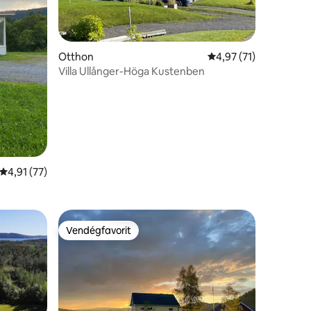
Otthon
Átlagos értékelés: 5/
4,97 (71)
Villa Ullånger-Höga Kustenben
Átlagos értékelés: 5/4,91, 77 vélemény
4,91 (77)
Vendégfavorit
Vendégfavorit