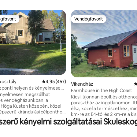
gfavorit
Vendégfavorit
vendégfavorit
Vendégfavorit
4,9, 174 vélemény
kosztály
Átlagos értékelés: 5/4,95, 457 vélemény
4,95 (457)
Víkendház
Á
zponti helyen és kényelmesen
Farmhouse in the High Coast
rű Höga Kustenben!
ényelmesen megszállhat
Kicsi, újonnan épült és otthono
os vendégházunkban, a
parasztház az ingatlanomon. It
 Höga Kusten közepén, közel
élsz, közel a természethez, mi
pszerű kirándulási célponthoz,
km-re az E4-től és 2 km-re a kis
, túraútvonalhoz, sípályához,
pszerű kényelmi szolgáltatásai Skulesk
bolttól. A ház egy kőhajításnyir
 étteremhez, benzinkúthoz.
kikötőtől, és teljesen közel van 
sautó-töltőállomás a közelben.
hangulatos sétautakhoz az erd
l felszerelt kis konyha, étkező,