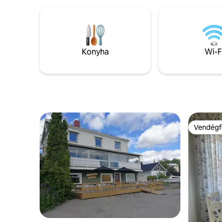
valamint fatüzelésű szauna zuhanyzóval
nappali k
az alagsorban. Mosógép
pelletkos
szárítófunkcióval az alagsorban. Nagy
hálószoba,
tévészoba. Nappali kandallóval. 3
Grill kölc
hálószoba 8 ággyal. Erkély a felső
gyújtófol
emeleten. Ingyenes Wi-Fi. Nagy ingatlan,
Konyha
Wi-F
Sajnos ne
amelyhez tartozik egy pázsit a
házban. Cím: Nordingråvägen 8 873 95
grillezéshez és a társasjátékokhoz.
Ullånger
Vendégf
Vendégf