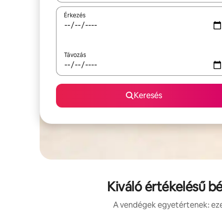
Érkezés
Távozás
Keresés
Kiváló értékelésű b
A vendégek egyetértenek: ezek