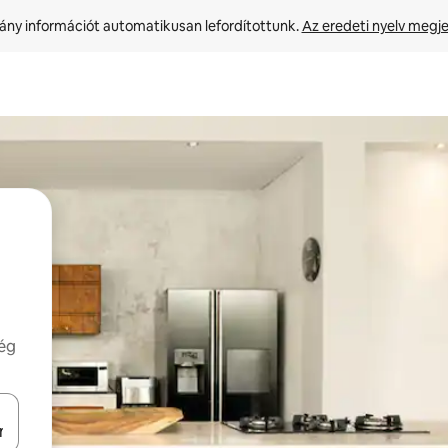
ny információt automatikusan lefordítottunk. 
Az eredeti nyelv megje
még
navigálhatsz, illetve érintő és lapozó mozdulatokkal is felfedezheted ők