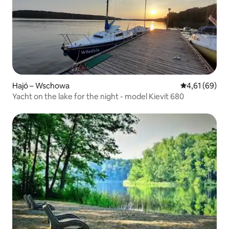
Hajó – Wschowa
Átlagos érték
4,61 (69)
Yacht on the lake for the night - model Kievit 680