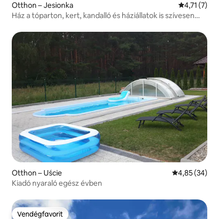
Otthon – Jesionka
Átlagos érté
4,71 (7)
Ház a tóparton, kert, kandalló és háziállatok is szívesen
látottak
Otthon – Uście
Átlagos érték
4,85 (34)
Kiadó nyaraló egész évben
Vendégfavorit
Vendégfavorit