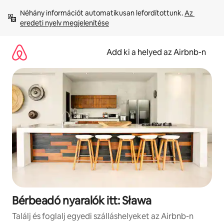
Ugrás
Néhány információt automatikusan lefordítottunk. 
Az 
a
eredeti nyelv megjelenítése
tartalomra
Add ki a helyed az Airbnb-n
Bérbeadó nyaralók itt: Sława
Találj és foglalj egyedi szálláshelyeket az Airbnb-n