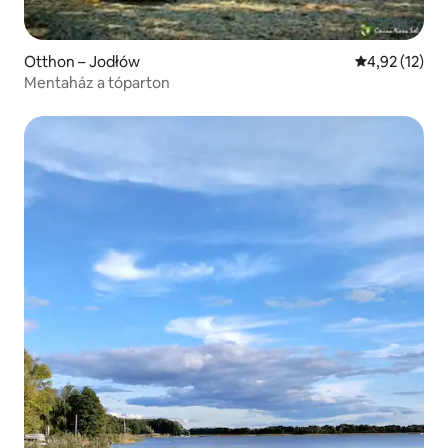
Otthon – Jodłów
Átlagos érték
4,92 (12)
Mentaház a tóparton