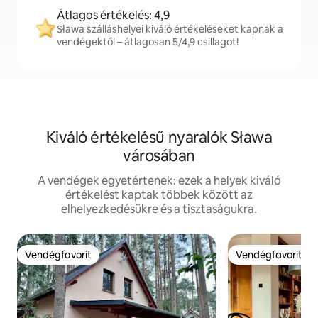
Átlagos értékelés: 4,9
Sława szálláshelyei kiváló értékeléseket kapnak a
vendégektől – átlagosan 5/4,9 csillagot!
Kiváló értékelésű nyaralók Sława
városában
A vendégek egyetértenek: ezek a helyek kiváló
értékelést kaptak többek között az
elhelyezkedésükre és a tisztaságukra.
Vendégfavorit
Vendégfavorit
Vendégfavorit
Vendégfavorit