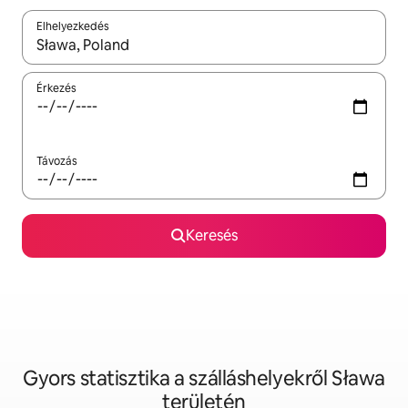
Elhelyezkedés
Az eredmények között a felfelé és a lefelé nyíllal navigálhatsz, 
Érkezés
Távozás
Keresés
Gyors statisztika a szálláshelyekről Sława
területén