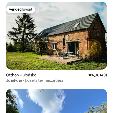
Vendégfavorit
Vendégfavorit
Otthon – Błońsko
Átlagos érték
4,98 (40)
JolieFolie - közel a természethez