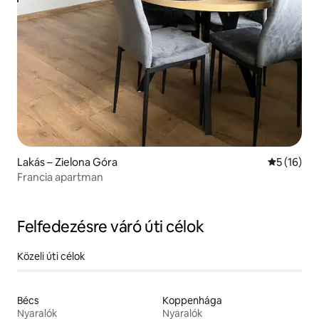
Lakás – Zielona Góra
Átlagos ér
5 (16)
Francia apartman
Felfedezésre váró úti célok
Közeli úti célok
Bécs
Koppenhága
Nyaralók
Nyaralók