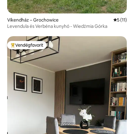
Víkendház – Grochowice
Átlagos é
5 (11)
Levendula és Verbéna kunyhó - Wiedźmia Górka
Vendégfavorit
Kiemelt vendégfavorit