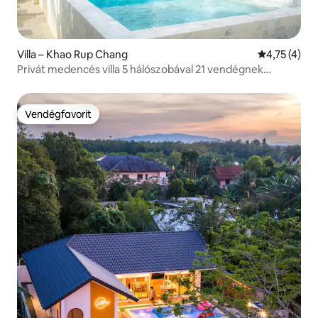
Villa – Khao Rup Chang
Átlagos érté
4,75 (4)
Privát medencés villa 5 hálószobával 21 vendégnek
Songkhla városában
Vendégfavorit
Vendégfavorit