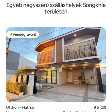
Egyéb nagyszerű szálláshelyek Songkhla
területén
Vendégfavorit
Kiemelt vendégfavorit
Otthon – Hat Yai
Átlagos ér
5 (23)