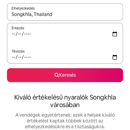
Elhelyezkedés
Az eredmények között a felfelé és a lefelé nyíllal navigálhatsz, 
Érkezés
Távozás
Keresés
Kiváló értékelésű nyaralók Songkhla
városában
A vendégek egyetértenek: ezek a helyek kiváló
értékelést kaptak többek között az
elhelyezkedésükre és a tisztaságukra.