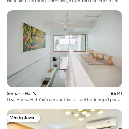
Hangulatos otthon a városban, a Central Fest és az Asean
Night közelében
Sorház – Hat Yai
Átlagos é
5 (4)
G&J House Hat Yai/5 perc autóval a LeeGardensig/1 perc
a bigC-ig
Vendégfavorit
Vendégfavorit