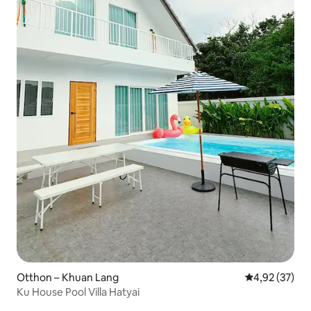
Otthon – Khuan Lang
Átlagos érték
4,92 (37)
Ku House Pool Villa Hatyai