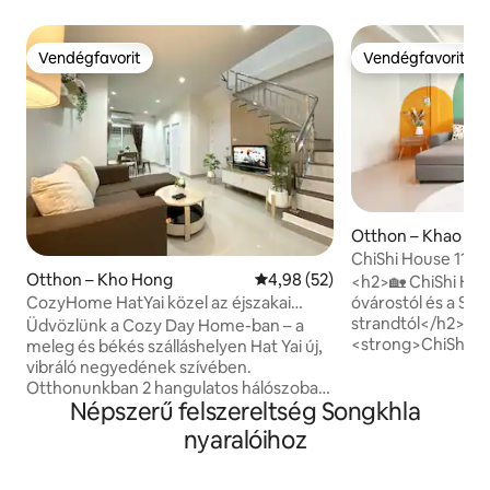
Vendégfavorit
Vendégfavorit
Vendégfavorit
Vendégfavorit
Otthon – Khao Ru
ChiShi House 11 pe
Otthon – Kho Hong
Átlagos értékelés: 5/4,98, 52 
4,98 (52)
Samila strandtól
<h2>🏡 ChiShi Hou
CozyHome HatYai közel az éjszakai
óvárostól és a Sam
piachoz 7e ingyenes parkolás
strandtól</h2>&#
Üdvözlünk a Cozy Day Home-ban – a
<strong>ChiShi H
meleg és békés szálláshelyen Hat Yai új,
békés otthonodban
vibráló negyedének szívében.
Songkhlában. 6–7 
Otthonunkban 2 hangulatos hálószoba
Népszerű felszereltség Songkhla
alkalmas. Szeretet
található king-size ágyakkal és egy
átgondoltan kialak
emeletes ággyal, amelyek tökéletesek
nyaralóihoz
kétszintes otthon
legfeljebb 6 vendég számára. Extra
családok és kis cs
vendégdíj ellenében akár 8 vendéget is
kényelmet és nyu