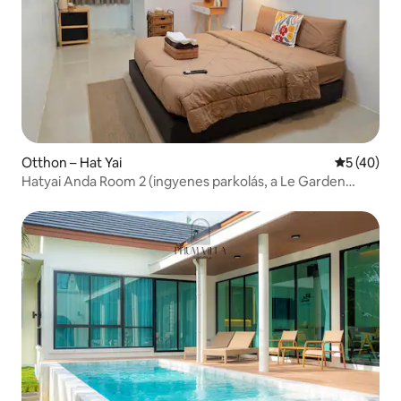
Otthon – Hat Yai
Átlagos ér
5 (40)
Hatyai Anda Room 2 (ingyenes parkolás, a Le Garden
bevásárlóközpont közelében)