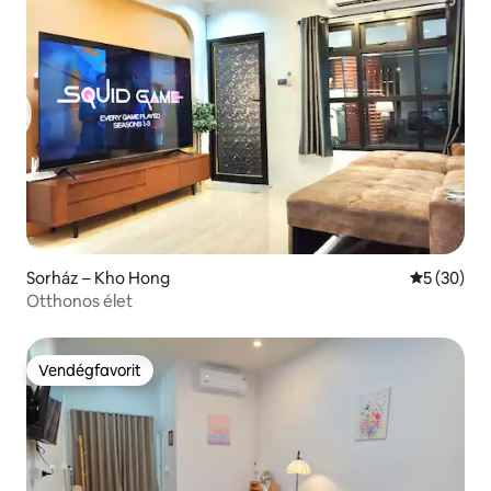
Sorház – Kho Hong
Átlagos ér
5 (30)
Otthonos élet
Vendégfavorit
Vendégfavorit