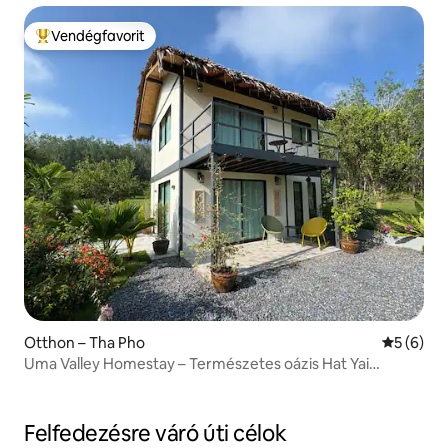
Vendégfavorit
Kiemelt vendégfavorit
Otthon – Tha Pho
Átlagos é
5 (6)
Uma Valley Homestay – Természetes oázis Hat Yai
közelében
Felfedezésre váró úti célok