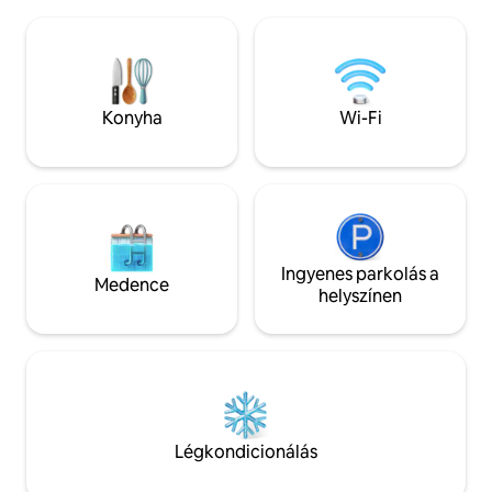
tudunk elszállásolni (2 padlómatracot és
főúttól és a város 
ágyneműt biztosítunk) Ingyenes
rövid autóútra tal
parkolás 2 autó számára: 1 bent + 1 kint.
környéken helyezke
Csak egy rövid sétányira van a Small
egyensúlyt terem
Night Market, és mindössze 3–4 perces
és a valódi pihené
autóútra a Hat Yai Village Community
Konyha
Wi-Fi
</p>
Mall. Fontos számunkra, hogy
kényelmes legyen a szálláshelyen
eltöltött időd.
Ingyenes parkolás a
Medence
helyszínen
Légkondicionálás