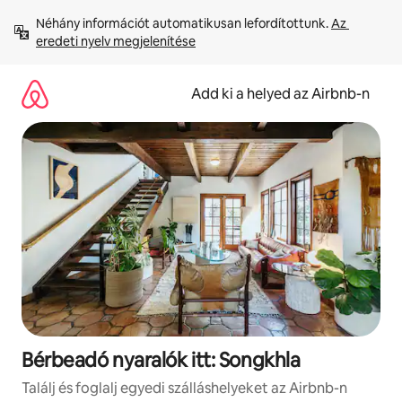
Ugrás
Néhány információt automatikusan lefordítottunk. 
Az 
a
eredeti nyelv megjelenítése
tartalomra
Add ki a helyed az Airbnb-n
Bérbeadó nyaralók itt: Songkhla
Találj és foglalj egyedi szálláshelyeket az Airbnb-n