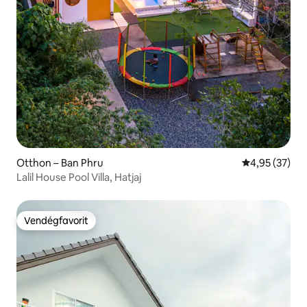
Otthon – Ban Phru
Átlagos érték
4,95 (37)
Lalil House Pool Villa, Hatjaj
Vendégfavorit
Vendégfavorit