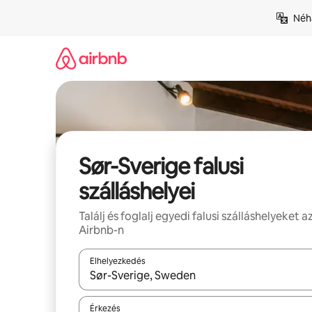
Ugrás
Néhá
a
tartalomra
Sør-Sverige falusi
szálláshelyei
Találj és foglalj egyedi falusi szálláshelyeket a
Airbnb-n
Elhelyezkedés
Az eredmények között a felfelé és a lefelé nyíllal 
Érkezés