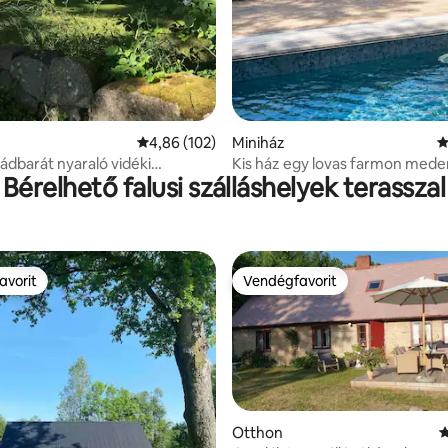
Átlagos értékelés: 5/4,86, 102 vélemény
4,86 (102)
Miniház
Á
ládbarát nyaraló vidéki
Kis ház egy lovas farmon mede
Bérelhető falusi szálláshelyek terasszal
tben
avorit
Vendégfavorit
avorit
Vendégfavorit
Otthon
Á