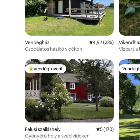
Vendégház
Átlagos értékelés: 5/4,
4,97 (235)
Víkendhá
Csodálatos házikó vidéken
Vízpart a 
Vendégfavorit
Vendégf
Kiemelt vendégfavorit
Vendégf
Falusi szálláshely
Átlagos értékelés: 
5 (170)
Gyönyörű hely a svéd vidéken