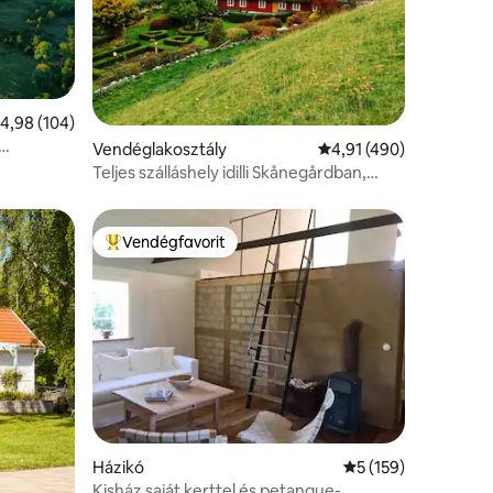
tlagos értékelés: 5/4,98, 104 vélemény
4,98 (104)
Vendéglakosztály
Átlagos értékelés: 5/4
4,91 (490)
Teljes szálláshely idilli Skånegårdban,
Brösarpban
Vendégfavorit
Kiemelt vendégfavorit
Házikó
Átlagos értékelés: 
5 (159)
Kisház saját kerttel és petanque-