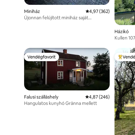
Miniház
Átlagos értékelés: 5/4,
4,97 (362)
Újonnan felújított miniház saját
pezsgőfürdővel.
Házikó
Kullen 10
környeze
Vendégfavorit
Vendé
Vendégfavorit
Kiemelt 
Falusi szálláshely
Átlagos értékelés: 5/4,
4,87 (246)
Hangulatos kunyhó Gränna mellett