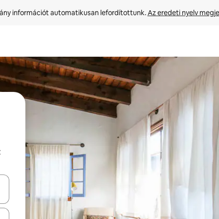
ny információt automatikusan lefordítottunk. 
Az eredeti nyelv megje
z
navigálhatsz, illetve érintő és lapozó mozdulatokkal is felfedezheted ők