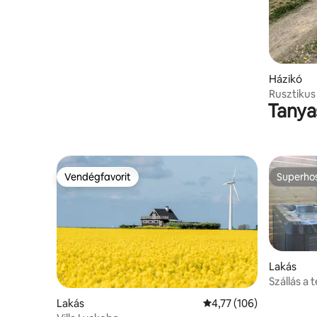
Házikó
Rusztikus 
Tanya
környeze
Vendégfavorit
Superho
Vendégfavorit
Superho
Lakás
Szállás a
Lakás
Átlagos értékelés: 5/4,
4,77 (106)