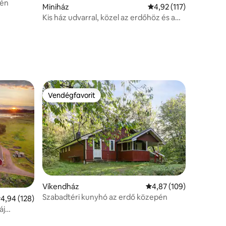
pén
Miniház
Átlagos értékelés: 5/4
4,92 (117)
Kis ház udvarral, közel az erdőhöz és a
strandhoz.
Vendégfavorit
Vendégfavorit
Víkendház
Átlagos értékelés: 5/4
4,87 (109)
Szabadtéri kunyhó az erdő közepén
tlagos értékelés: 5/4,94, 128 vélemény
4,94 (128)
áj