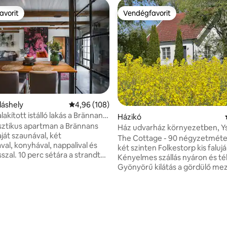
avorit
Vendégfavorit
avorit
Vendégfavorit
lláshely
Átlagos értékelés: 5/4,96, 108 vélemény
4,96 (108)
lakított istálló lakás a Brännans
98, 225 vélemény
Házikó
sztikus apartman a Brännans
Ház udvarház környezetben, Y
ját szaunával, két
Österlen, Skåne
The Cottage - 90 négyzetméte
val, konyhával, nappalival és
két szinten Folkestorp kis faluj
sszal. 10 perc sétára a strandtól,
Kényelmes szállás nyáron és té
lfpályától és a busztól, amely
Gyönyörű kilátás a gördülő mez
z Helsingborgba vagy
tengerre. Tágas, fehér szobák,
usztikus
és kényelmesen berendezve. A
nál, a legmagasabb színvonalú
kevesebb mint 5 perc a gyönyö
rel, valamint a természet
Ystadig, és 2 km a kilométere
vel ezen a fantasztikusan
strandokig és a tengeri fürdőzé
edő farmon. Kerékpárok állnak
konyha étkezőasztallal, kétolda