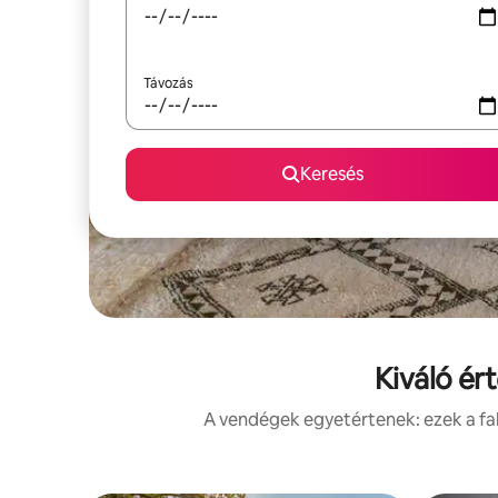
Távozás
Keresés
Kiváló ér
A vendégek egyetértenek: ezek a fal