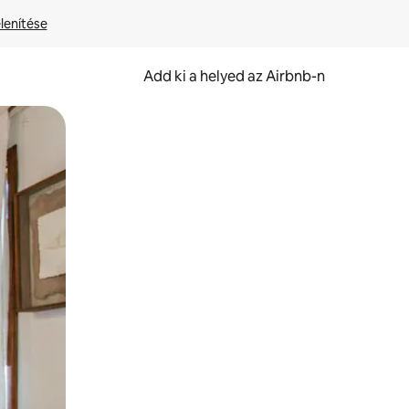
lenítése
Add ki a helyed az Airbnb-n
et.