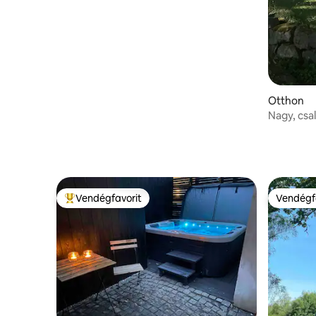
Otthon
Nagy, csa
környeze
Vendégfavorit
Vendégf
Kiemelt vendégfavorit
Vendégf