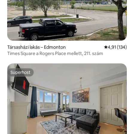
Társasházi lakás – Edmonton
Átlagos értéke
4,91 (134)
Times Square a Rogers Place mellett, 211. szám
Superhost
Superhost