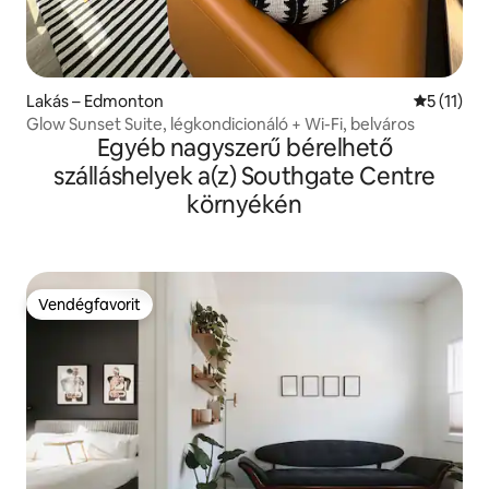
Lakás – Edmonton
Átlagos é
5 (11)
Glow Sunset Suite, légkondicionáló + Wi-Fi, belváros
Egyéb nagyszerű bérelhető
szálláshelyek a(z) Southgate Centre
környékén
Vendégfavorit
Vendégfavorit