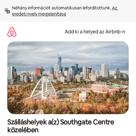
Ugrás
Néhány információt automatikusan lefordítottunk. 
Az 
a
eredeti nyelv megjelenítése
tartalomra
Add ki a helyed az Airbnb-n
Szálláshelyek a(z) Southgate Centre
közelében