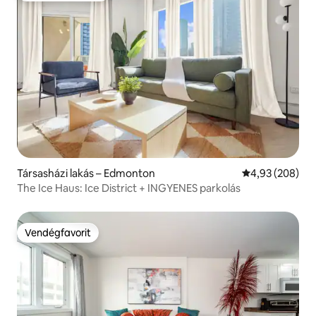
Társasházi lakás – Edmonton
Átlagos értéke
4,93 (208)
The Ice Haus: Ice District + INGYENES parkolás
Vendégfavorit
Vendégfavorit