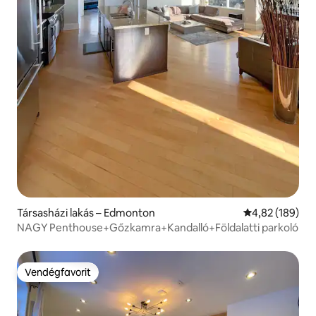
Társasházi lakás – Edmonton
Átlagos értéke
4,82 (189)
NAGY Penthouse+Gőzkamra+Kandalló+Földalatti parkoló
Vendégfavorit
Vendégfavorit