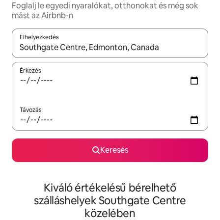
Foglalj le egyedi nyaralókat, otthonokat és még sok
mást az Airbnb-n
Elhelyezkedés
Az eredmények között a felfelé és a lefelé nyíllal navigálhatsz, 
Érkezés
Távozás
Keresés
Kiváló értékelésű bérelhető
szálláshelyek Southgate Centre
közelében