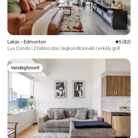
Lakás – Edmonton
Átlagos ér
5 (82)
Lux Condo | 2 hálószoba | légkondicionáló | erkély grill
Vendégfavorit
Vendégfavorit