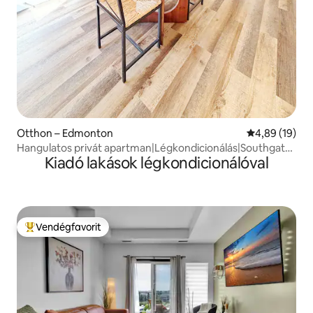
Otthon – Edmonton
Átlagos érték
4,89 (19)
Hangulatos privát apartman|Légkondicionálás|Southgate
Kiadó lakások légkondicionálóval
Mall|UofA|WhyteAve
Vendégfavorit
Kiemelt vendégfavorit