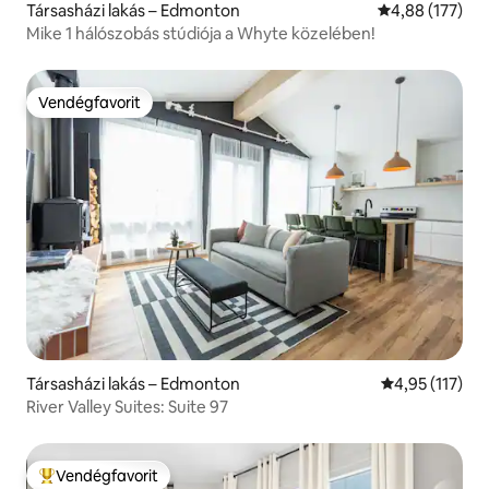
Társasházi lakás – Edmonton
Átlagos értéke
4,88 (177)
Mike 1 hálószobás stúdiója a Whyte közelében!
Vendégfavorit
Vendégfavorit
Társasházi lakás – Edmonton
Átlagos értéke
4,95 (117)
River Valley Suites: Suite 97
Vendégfavorit
Kiemelt vendégfavorit