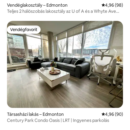
Vendéglakosztály – Edmonton
Átlagos érték
4,96 (98)
Teljes 2 hálószobás lakosztály az U of A és a Whyte Ave
közelében
Vendégfavorit
Vendégfavorit
Társasházi lakás – Edmonton
Átlagos érték
4,96 (90)
Century Park Condo Oasis | LRT | Ingyenes parkolás