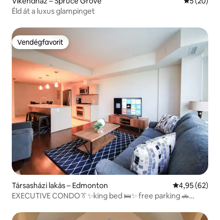
Víkendház – Spruce Grove
Átlagos ér
5 (20)
Éld át a luxus glampinget
Vendégfavorit
Vendégfavorit
Társasházi lakás – Edmonton
Átlagos érték
4,95 (62)
EXECUTIVE CONDO👔✨king bed 🛌✨ free parking 🚗
Cable📺