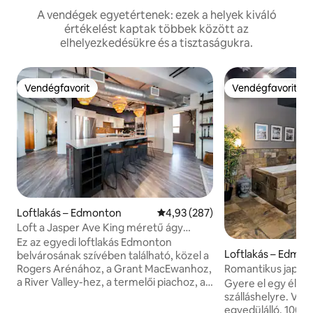
A vendégek egyetértenek: ezek a helyek kiváló
értékelést kaptak többek között az
elhelyezkedésükre és a tisztaságukra.
Vendégfavorit
Vendégfavorit
Vendégfavorit
Vendégfavorit
Loftlakás – Edmonton
Átlagos értékelés: 5/4,93, 287 
4,93 (287)
Loft a Jasper Ave King méretű ágy
légkondicionáló és földszinti parkoló
Ez az egyedi loftlakás Edmonton
Loftlakás – Edmo
belvárosának szívében található, közel a
Romantikus japán 
Rogers Arénához, a Grant MacEwanhoz,
Place | Ingyenes p
a River Valley-hez, a termelői piachoz, az
Gyere el egy élmé
LRT-hez és az éttermekhez. A Loft egy
szálláshelyre. Vegyél részt egy
nyitott, magas mennyezettel
egyedülálló, 1000