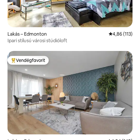
Lakás – Edmonton
Átlagos értéke
4,86 (113)
Ipari stílusú városi stúdióloft
Vendégfavorit
Kiemelt vendégfavorit