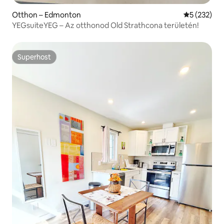
Otthon – Edmonton
Átlagos ért
5 (232)
YEGsuiteYEG – Az otthonod Old Strathcona területén!
Superhost
Superhost