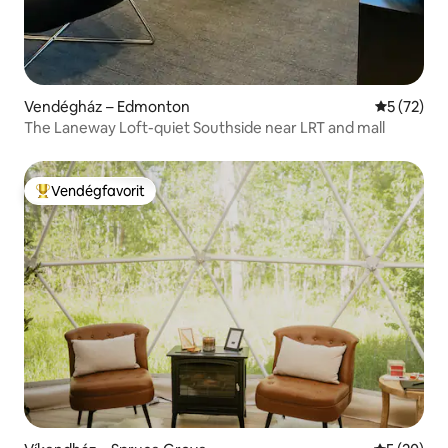
Vendégház – Edmonton
Átlagos ér
5 (72)
The Laneway Loft-quiet Southside near LRT and mall
Vendégfavorit
Kiemelt vendégfavorit