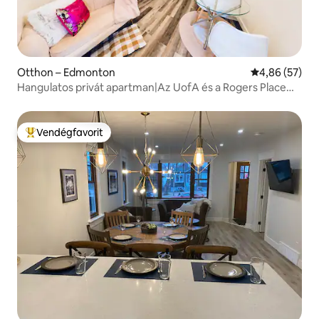
Otthon – Edmonton
Átlagos érték
4,86 (57)
Hangulatos privát apartman|Az UofA és a Rogers Place
közelében|Háziállat
Vendégfavorit
Kiemelt vendégfavorit