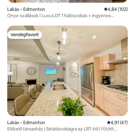
Lakás – Edmonton
Átlagos értéke
4,84 (102)
Onyx-szállások | Luxus DT 1 hálószobás + ingyenes
parkolás
Vendégfavorit
Vendégfavorit
Lakás – Edmonton
Átlagos érték
4,91 (47)
Előkelő társasház | Sétatávolságra az LRT-től | fűtött
parkoló