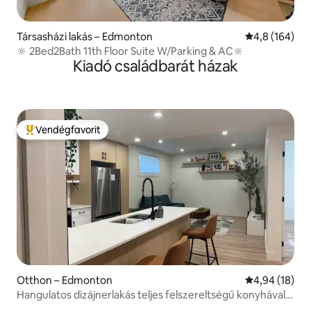
Társasházi lakás – Edmonton
Átlagos érték
4,8 (164)
🔆 2Bed2Bath 11th Floor Suite W/Parking & AC🔆
Kiadó családbarát házak
Vendégfavorit
Kiemelt vendégfavorit
Otthon – Edmonton
Átlagos érték
4,94 (18)
Hangulatos dizájnerlakás teljes felszereltségű konyhával
és dolgozószobával