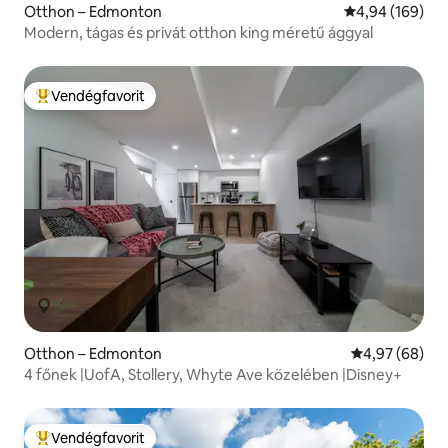
Otthon – Edmonton
Átlagos értéke
4,94 (169)
Modern, tágas és privát otthon king méretű ággyal
Vendégfavorit
Kiemelt vendégfavorit
Otthon – Edmonton
Átlagos érték
4,97 (68)
4 főnek |UofA, Stollery, Whyte Ave közelében |Disney+
Vendégfavorit
Kiemelt vendégfavorit