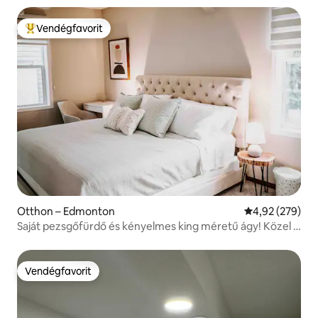
Vendégfavorit
Kiemelt vendégfavorit
Otthon – Edmonton
Átlagos értéke
4,92 (279)
Saját pezsgőfürdő és kényelmes king méretű ágy! Közel a
WEM-hez!
Vendégfavorit
Vendégfavorit