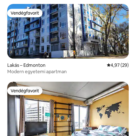
Vendégfavorit
Vendégfavorit
Lakás – Edmonton
Átlagos érték
4,97 (29)
Modern egyetemi apartman
Vendégfavorit
Vendégfavorit