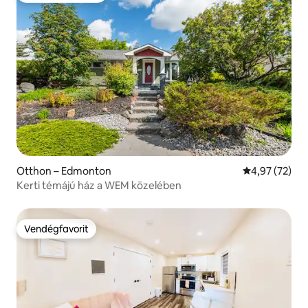
Otthon – Edmonton
Átlagos érték
4,97 (72)
Kerti témájú ház a WEM közelében
Vendégfavorit
Vendégfavorit