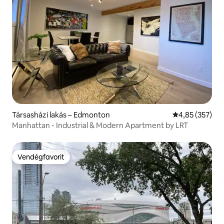
Társasházi lakás – Edmonton
Átlagos értéke
4,85 (357)
Manhattan - Industrial & Modern Apartment by LRT
Vendégfavorit
Vendégfavorit