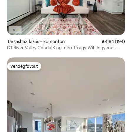
Társasházi lakás – Edmonton
Átlagos értéke
4,84 (194)
DT River Valley Condo|King méretű ágy|Wifi|Ingyenes
parkolás|
Vendégfavorit
Vendégfavorit