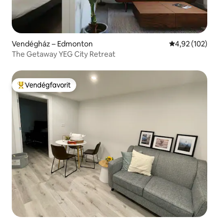
Vendégház – Edmonton
Átlagos értéke
4,92 (102)
The Getaway YEG City Retreat
Vendégfavorit
Kiemelt vendégfavorit