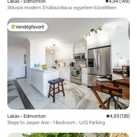
Lakás – Edmonton
Átlagos értéke
4,94 (149)
Stílusos modern 3 hálószoba az egyetem közelében
Vendégfavorit
Kiemelt vendégfavorit
Lakás – Edmonton
Átlagos értéke
4,93 (135)
Steps to Jasper Ave - 1 Bedroom - U/G Parking