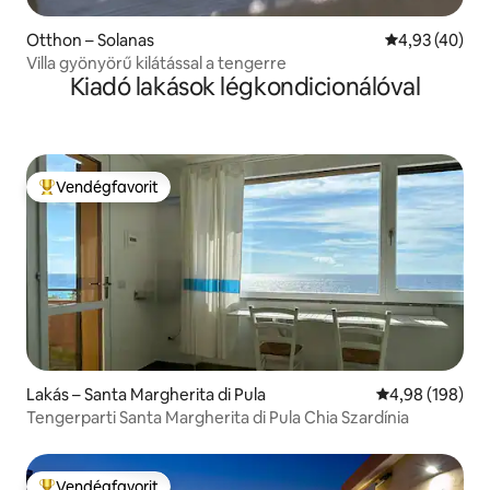
Otthon – Solanas
Átlagos érték
4,93 (40)
Villa gyönyörű kilátással a tengerre
Kiadó lakások légkondicionálóval
Vendégfavorit
Kiemelt vendégfavorit
Lakás – Santa Margherita di Pula
Átlagos értéke
4,98 (198)
Tengerparti Santa Margherita di Pula Chia Szardínia
Vendégfavorit