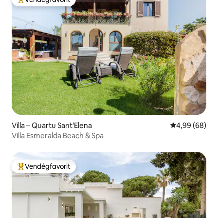
Kiemelt vendégfavorit
Villa – Quartu Sant'Elena
Átlagos érték
4,99 (68)
Villa Esmeralda Beach & Spa
Vendégfavorit
Kiemelt vendégfavorit