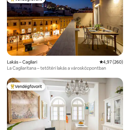
Kiemelt vendégfavorit
Lakás – Cagliari
Átlagos értéke
4,97 (260)
La Cagliaritana – tetőtéri lakás a városközpontban
Vendégfavorit
Kiemelt vendégfavorit