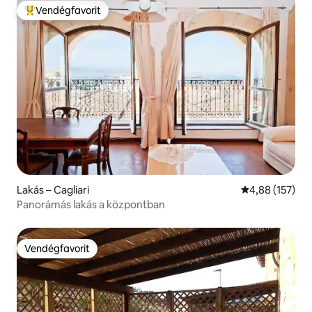
Vendégfavorit
Kiemelt vendégfavorit
Lakás – Cagliari
Átlagos értéke
4,88 (157)
Panorámás lakás a központban
Vendégfavorit
Vendégfavorit