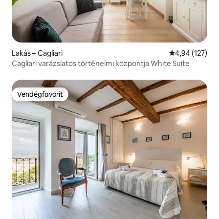
Lakás – Cagliari
Átlagos értéke
4,94 (127)
Cagliari varázslatos történelmi központja White Suite
Vendégfavorit
Vendégfavorit