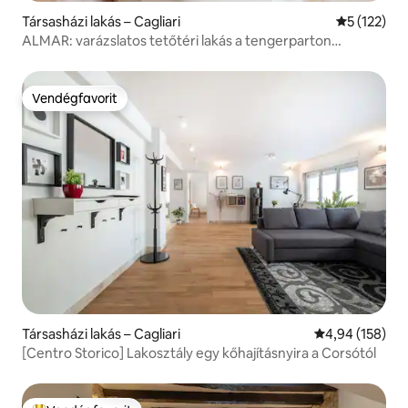
Társasházi lakás – Cagliari
Átlagos ért
5 (122)
ALMAR: varázslatos tetőtéri lakás a tengerparton
CAGLIARI
Vendégfavorit
Vendégfavorit
Társasházi lakás – Cagliari
Átlagos értéke
4,94 (158)
[Centro Storico] Lakosztály egy kőhajításnyira a Corsótól