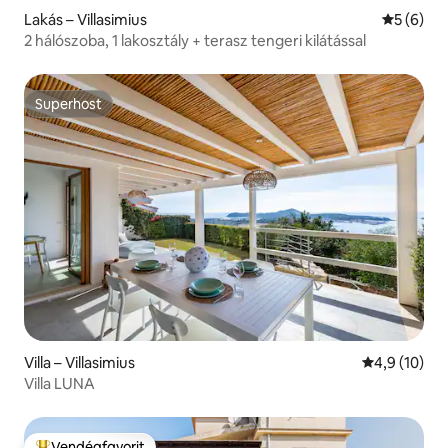
Lakás – Villasimius
Átlagos é
5 (6)
2 hálószoba, 1 lakosztály + terasz tengeri kilátással
Superhost
Superhost
Villa – Villasimius
Átlagos érté
4,9 (10)
Villa LUNA
Vendégfavorit