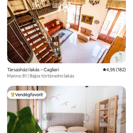
Társasházi lakás – Cagliari
Átlagos értéke
4,95 (182)
Manno 81 | Bájos történelmi lakás
Vendégfavorit
Kiemelt vendégfavorit