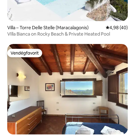
Villa – Torre Delle Stelle (Maracalagonis)
Átlagos érték
4,98 (40)
VIlla Bianca on Rocky Beach & Private Heated Pool
Vendégfavorit
Vendégfavorit