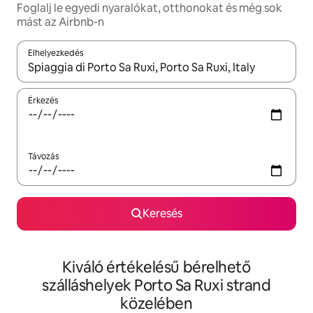
Foglalj le egyedi nyaralókat, otthonokat és még sok
mást az Airbnb-n
Elhelyezkedés
Az eredmények között a felfelé és a lefelé nyíllal navigálhatsz, 
Érkezés
Távozás
Keresés
Kiváló értékelésű bérelhető
szálláshelyek Porto Sa Ruxi strand
közelében