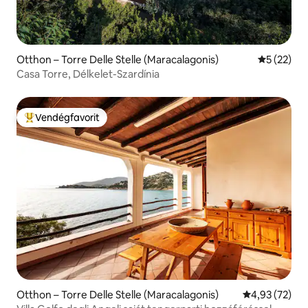
Otthon – Torre Delle Stelle (Maracalagonis)
Átlagos ér
5 (22)
Casa Torre, Délkelet-Szardínia
Vendégfavorit
Kiemelt vendégfavorit
Otthon – Torre Delle Stelle (Maracalagonis)
Átlagos érték
4,93 (72)