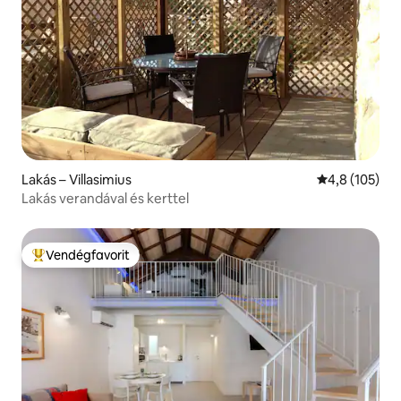
Lakás – Villasimius
Átlagos érték
4,8 (105)
Lakás verandával és kerttel
Vendégfavorit
Kiemelt vendégfavorit