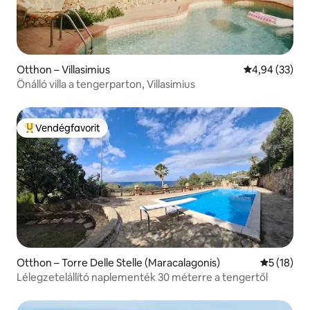
Otthon – Villasimius
Átlagos érték
4,94 (33)
Önálló villa a tengerparton, Villasimius
Vendégfavorit
Kiemelt vendégfavorit
Otthon – Torre Delle Stelle (Maracalagonis)
Átlagos ér
5 (18)
Lélegzetelállító naplementék 30 méterre a tengertől