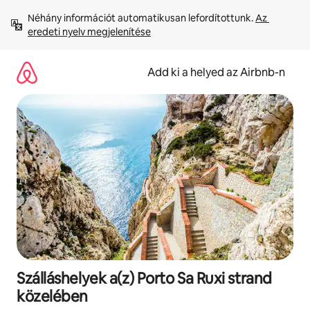
Ugrás
Néhány információt automatikusan lefordítottunk. 
Az 
a
eredeti nyelv megjelenítése
tartalomra
Add ki a helyed az Airbnb-n
Szálláshelyek a(z) Porto Sa Ruxi strand
közelében