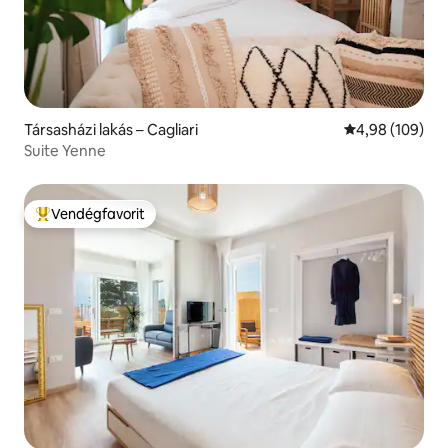
Társasházi lakás – Cagliari
Átlagos értéke
4,98 (109)
Suite Yenne
Vendégfavorit
Kiemelt vendégfavorit