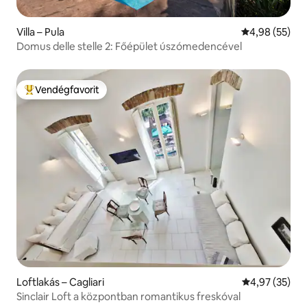
Villa – Pula
Átlagos érték
4,98 (55)
Domus delle stelle 2: Főépület úszómedencével
Vendégfavorit
Kiemelt vendégfavorit
Loftlakás – Cagliari
Átlagos érték
4,97 (35)
Sinclair Loft a központban romantikus freskóval