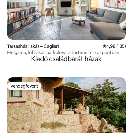
Társasházi lakás – Cagliari
Átlagos értéke
4,98 (135)
Meigama, loftlakás parkolóval a történelmi központban
Kiadó családbarát házak
Vendégfavorit
Vendégfavorit