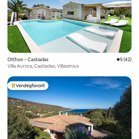
Otthon – Castiadas
Átlagos ér
5 (42)
Villa Aurora, Castiadas, Villasimius
Vendégfavorit
Kiemelt vendégfavorit