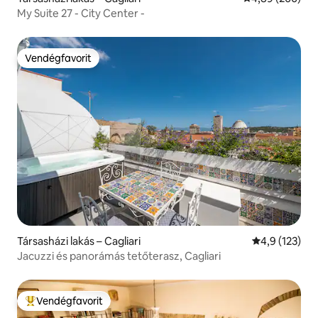
My Suite 27 - City Center -
Vendégfavorit
Vendégfavorit
Társasházi lakás – Cagliari
Átlagos érték
4,9 (123)
Jacuzzi és panorámás tetőterasz, Cagliari
Vendégfavorit
Kiemelt vendégfavorit