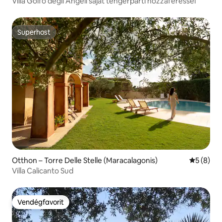
Villa Golfo degli Angeli saját tengerparti hozzáféréssel
Superhost
Superhost
Otthon – Torre Delle Stelle (Maracalagonis)
Átlagos é
5 (8)
Villa Calicanto Sud
Vendégfavorit
Vendégfavorit