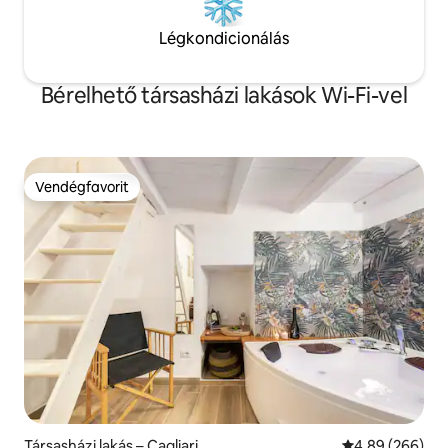
Légkondicionálás
Bérelhető társasházi lakások Wi-Fi-vel
Vendégfavorit
Vendégfavorit
Társasházi lakás – Cagliari
Átlagos értéke
4,89 (266)