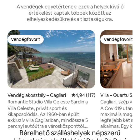
A vendégek egyetértenek: ezek a helyek kiváló
értékelést kaptak többek között az
elhelyezkedésükre és a tisztaságukra.
Vendégfavorit
Vendégfavorit
Vendégfavorit
Vendégfavorit
Vendéglakosztály – Cagliari
Átlagos értékelés: 5/4,94, 117 
4,94 (117)
Villa – Quartu Sant
Romantic Studio Villa Celeste Sardinia
Cagliari, szép vill
Villa Celeste, privát sport és
A Covid19 után telj
kikapcsolódás. Az 1960-ban épült
maximális magánéle
exkluzív villa Cagliariban, mindössze 5
legfeljebb két sz
percnyi autóútra a városközponttól.
alkalmas. Egy kis 
Bérelhető szálláshelyek népszerű
Nagyon privát, a tenger mellett
néhány percre a t
található, közvetlen hozzáféréssel a Cala
hálószobával, nag