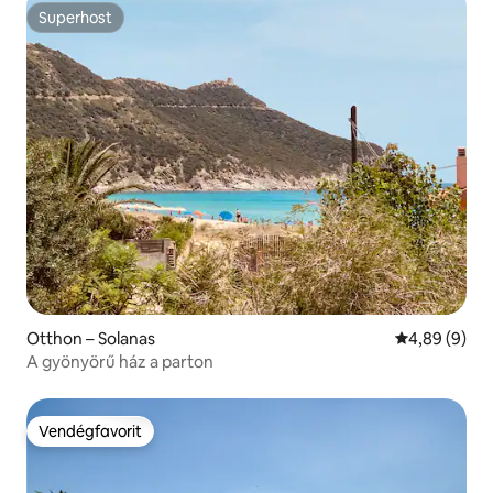
Superhost
Superhost
Otthon – Solanas
Átlagos érté
4,89 (9)
A gyönyörű ház a parton
Vendégfavorit
Vendégfavorit