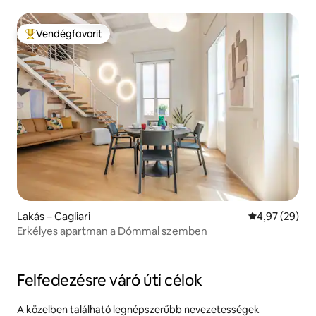
Vendégfavorit
Kiemelt vendégfavorit
Lakás – Cagliari
Átlagos érték
4,97 (29)
Erkélyes apartman a Dómmal szemben
Felfedezésre váró úti célok
A közelben található legnépszerűbb nevezetességek