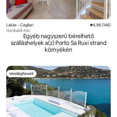
Lakás – Cagliari
Átlagos értéke
4,96 (146)
Garibaldi-ház
Egyéb nagyszerű bérelhető
szálláshelyek a(z) Porto Sa Ruxi strand
környékén
Vendégfavorit
Vendégfavorit