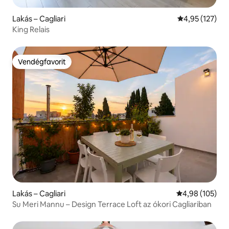
Lakás – Cagliari
Átlagos értéke
4,95 (127)
King Relais
Vendégfavorit
Vendégfavorit
Lakás – Cagliari
Átlagos értéke
4,98 (105)
Su Meri Mannu – Design Terrace Loft az ókori Cagliariban