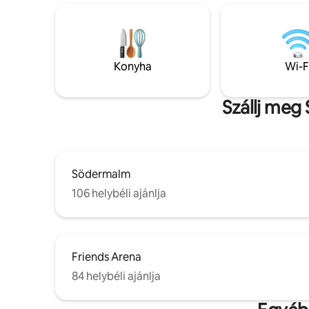
ételt grille
kikapcsol
volt! Itt 
akkumulátorokat.
zuhany kör
Konyha
Wi-F
nyáron zuhanyozz.
főnek.
Szállj meg
Södermalm
106 helybéli ajánlja
Friends Arena
84 helybéli ajánlja