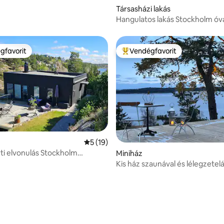
Társasházi lakás
Hangulatos lakás Stockholm ó
szívében
gfavorit
Vendégfavorit
vendégfavorit
Kiemelt vendégfavorit
Átlagos értékelés: 5/5, 19 vélemény
5 (19)
i elvonulás Stockholm
Miniház
 – strand és szauna
Kis ház szaunával és lélegzetelál
kilátással