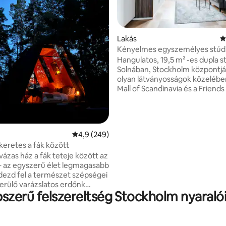
91, 109 vélemény
Lakás
Á
Kényelmes egyszemélyes stúd
Solnában
Hangulatos, 19,5 m² -es dupla s
Solnában, Stockholm központj
olyan látványosságok közelében
Mall of Scandinavia és a Friend
stúdió 120 cm széles ággyal, saj
fürdőszobával, teljesen felszer
teakonyhával és étkezővel rend
Ágyneműt, törülközőt és kony
Átlagos értékelés: 5/4,9, 249 vélemény
4,9 (249)
eszközt biztosítunk. Használha
keretes a fák között
edzőtermet, a szaunát, az étte
vázas ház a fák teteje között az
parkolót, és reggelit is kaphats
 az egyszerű élet legmagasabb
felár ellenében. Lazíts az elegá
dezd fel a természet szépségei
előcsarnokban ingyenes kávéva
terülő varázslatos erdőnk
kényelmes ülőhellyel és munkat
szerű felszereltség Stockholm nyaraló
át, ahol minden nap
 a természettel. Élvezd a
 a természet szellemiségét a
andalló mellett. Főzd meg az