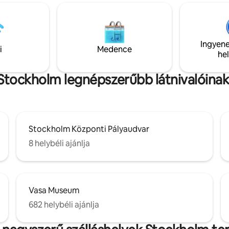
zőn vagy főzőlapon. Teljes
ódás minden mástól, ami fontos
teljesen feltöltheted az
 Egyszerű WC és
Ingyene
ülbelül 90 méterre. Csak
i
Medence
he
 Maximális hely 2
 Stockholm legnépszerűbb látnivalóina
Stockholm Központi Pályaudvar
8 helybéli ajánlja
Vasa Museum
682 helybéli ajánlja