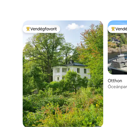
Vendégfavorit
Vendé
Kiemelt vendégfavorit
Kiemelt 
Otthon
Óceánpart
közelében