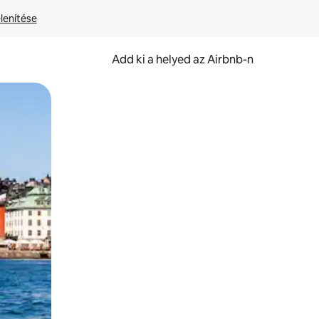
lenítése
Add ki a helyed az Airbnb-n
et.