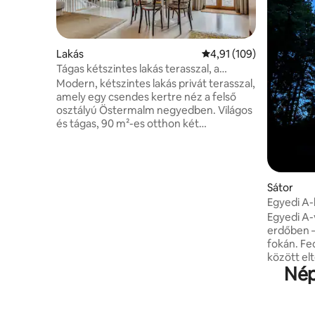
Lakás
Átlagos értékelés: 5/4,
4,91 (109)
Tágas kétszintes lakás terasszal, a
legjobb helyen
Modern, kétszintes lakás privát terasszal,
amely egy csendes kertre néz a felső
osztályú Östermalm negyedben. Világos
és tágas, 90 m²-es otthon két
hálószobával, két fürdőszobával és egy
teljesen felszerelt konyhával. Tökéletes
legfeljebb 5 fős családoknak, illetve egy
vagy két párnak, akik Stockholmba
Sátor
látogatnak. A közelben parkok,
Egyedi A-
múzeumok, vásárlási lehetőségek és a
Egyedi A-
gyönyörű Djurgårdeni királyi park
erdőben –
található, és könnyen megközelíthetők a
fokán. Fe
buszok és a metró. Alvási lehetőségek: •
között el
Nagyméretű ágy (180 cm) • Queen
Nép
harmóniáj
méretű ágy (160 cm) • Két kanapéágy
egybeolvadsz
(140 cm)
szelet és
pattogó k