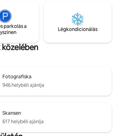
s parkolás a
Légkondicionálás
lyszínen
k közelében
Fotografiska
946 helybéli ajánlja
Skansen
617 helybéli ajánlja