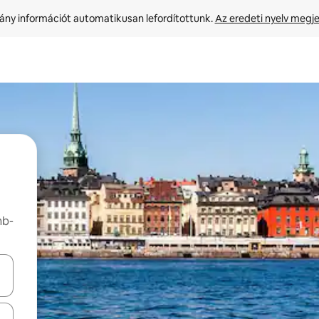
ny információt automatikusan lefordítottunk. 
Az eredeti nyelv megje
nb-
navigálhatsz, illetve érintő és lapozó mozdulatokkal is felfedezheted ők