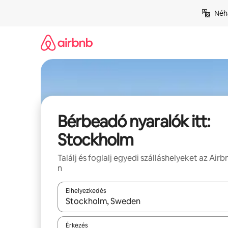
Ugrás
Néhá
a
tartalomra
Bérbeadó nyaralók itt:
Stockholm
Találj és foglalj egyedi szálláshelyeket az Airb
n
Elhelyezkedés
Az eredmények között a felfelé és a lefelé nyíllal 
Érkezés