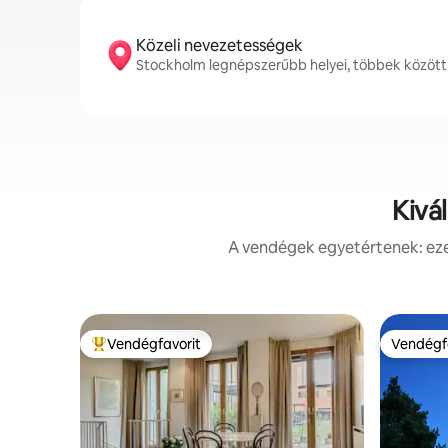
Közeli nevezetességek
Stockholm legnépszerűbb helyei, többek közöt
Kivá
A vendégek egyetértenek: ezek
Vendégfavorit
Vendégf
Kiemelt vendégfavorit
Vendégf