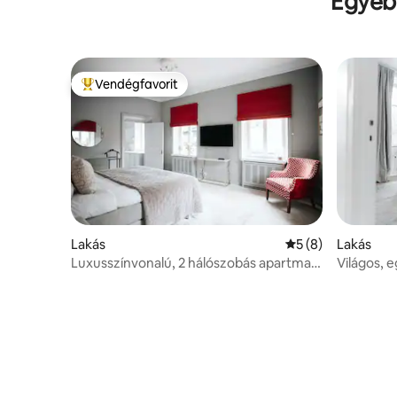
Egyéb 
Vendégfavorit
Kiemelt vendégfavorit
Lakás
Átlagos értékelés
5 (8)
Lakás
Luxusszínvonalú, 2 hálószobás apartman
Világos, 
az óvárosban
Vasastan