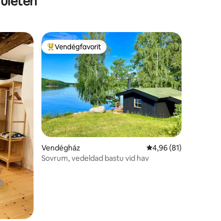
rületén
Vendégfavorit
Kiemelt vendégfavorit
Vendégház
Átlagos értékelés: 5/
4,96 (81)
Sovrum, vedeldad bastu vid hav