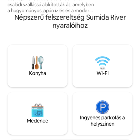
után nyugodtan el
kultúra gyógyító erejét érezheted.
családi szállássá alakították át, amelyben
csomagjait, és elő
Közvetlen vonatjárat a Narita és a
a hagyományos japán ízlés és a modern
hazautazásra. A 
Haneda repülőtérre. Ginza és Ueno is
Népszerű felszereltség Sumida River
kényelem keveredik.Másfajta nyugalmat
főzőeszközök álln
könnyen megközelíthető.
és melegséget hoz az utazó számára.
nyaralóihoz
Vásároljon a köze
Közlekedési útmutató [Séta] 4 perc
vagy a helyiek álta
sétára az Aszakusza állomástól (Tokiói
csemegeboltban, é
metró Ginza vonala/Toei Aszakusza
ízeit” a szobában. 
vonal) 3 perc sétára a Senszódzsi
Nagasakiban élni
templomtól Vonattal Metróval • Tokyo
biztosítunk. ◆Megközelítés ・2 perc
Skytree körülbelül 3 perc (Tobu Skytree
sétára a Seibu Ike
vonal) • Ueno Park körülbelül 5 perc
Nagasaki állomás” 
(Ginza vonal az Ueno állomásig) •
Konyha
Wi-Fi
Körülbelül 5 perc 
Akihabara körülbelül 8 perc (Tsukuba
állomásig ・Kiváló
Express) • Ginza körülbelül 20 percre
főbb területekhez,
van (közvetlen hozzáférés a Ginza
Shinjuku (kb. 15 pe
vonalhoz) • Shinjuku kb. 30 perc
(kb. 30 perc). Tö
(Kanda→ JR Chuo Line Rapid a Ginza
Tokió városnézésé
vonalon) • Shibuya körülbelül 35 percre
van (közvetlen hozzáférés a Ginza
vonalhoz) • Roppongi körülbelül 35 perc
Ingyenes parkolás a
Medence
(átszállás a Tameike Sannóra→ Namboku
helyszínen
vonalra a Ginza vonalon) • Körülbelül 40
percre Odaibától (Ginza vonal→