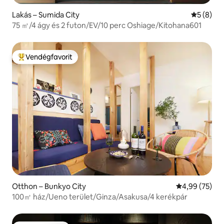
Lakás – Sumida City
Átlagos é
5 (8)
75 ㎡/4 ágy és 2 futon/EV/10 perc Oshiage/Kitohana601
Vendégfavorit
Kiemelt vendégfavorit
Otthon – Bunkyo City
Átlagos érték
4,99 (75)
100㎡ ház/Ueno terület/Ginza/Asakusa/4 kerékpár