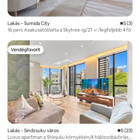
Lakás – Sumida City
Átlagos é
5 (3)
16 perc Asakusától/séta a Skytree-ig/27 ㎡/legfeljebb 4 fő
Vendégfavorit
Vendégfavorit
Lakás – Sindzsuku város
Átlagos ér
5 (23)
Luxus apartman a Shinjuku környékén/4 hálószoba/óriási