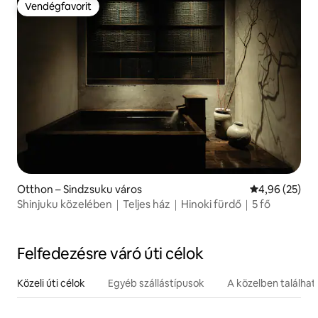
Vendégfavorit
Vendégfavorit
Otthon – Sindzsuku város
Átlagos érték
4,96 (25)
Shinjuku közelében｜Teljes ház｜Hinoki fürdő｜5 fő
Felfedezésre váró úti célok
Közeli úti célok
Egyéb szállástípusok
A közelben találha