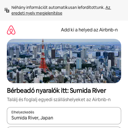
Ugrás
Néhány információt automatikusan lefordítottunk. 
Az 
a
eredeti nyelv megjelenítése
tartalomra
Add ki a helyed az Airbnb-n
Bérbeadó nyaralók itt: Sumida River
Találj és foglalj egyedi szálláshelyeket az Airbnb-n
Elhelyezkedés
Az eredmények között a felfelé és a lefelé nyíllal navigálhatsz, 