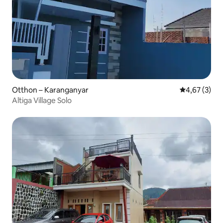
Otthon – Karanganyar
Átlagos érté
4,67 (3)
Altiga Village Solo