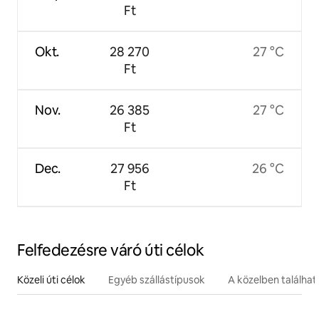
Ft
Okt.
28 270
27 °C
Ft
Nov.
26 385
27 °C
Ft
Dec.
27 956
26 °C
Ft
Felfedezésre váró úti célok
Közeli úti célok
Egyéb szállástípusok
A közelben találha