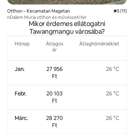
Otthon – Kecamatan Magetan
Átlagos é
5 (11)
nDalem Muria otthon és művészeti tér
Mikor érdemes ellátogatni
Tawangmangu városába?
Hónap
Átlagos
Átlaghőmérséklet
ár
Jan.
27 956
26 °C
Ft
Febr.
20 103
26 °C
Ft
Márc.
28 270
26 °C
Ft