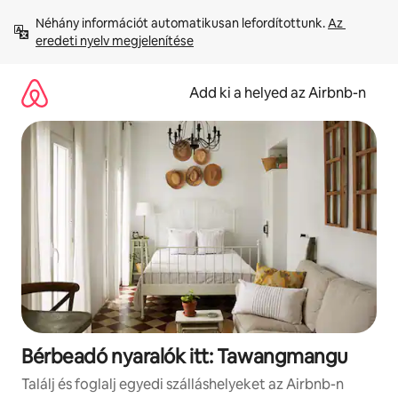
Ugrás
Néhány információt automatikusan lefordítottunk. 
Az 
a
eredeti nyelv megjelenítése
tartalomra
Add ki a helyed az Airbnb-n
Bérbeadó nyaralók itt: Tawangmangu
Találj és foglalj egyedi szálláshelyeket az Airbnb-n