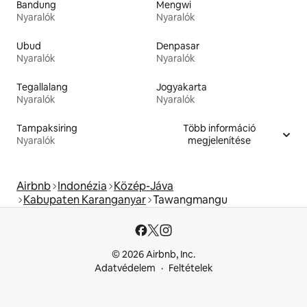
Bandung
Mengwi
Nyaralók
Nyaralók
Ubud
Denpasar
Nyaralók
Nyaralók
Tegallalang
Jogyakarta
Nyaralók
Nyaralók
Tampaksiring
Több információ
Nyaralók
megjelenítése
Airbnb
Indonézia
Közép-Jáva
Kabupaten Karanganyar
Tawangmangu
© 2026 Airbnb, Inc.
Adatvédelem
Feltételek