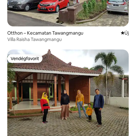
Otthon – Kecamatan Tawangmangu
Új szál
Új
Villa Raisha Tawangmangu
Vendégfavorit
Vendégfavorit