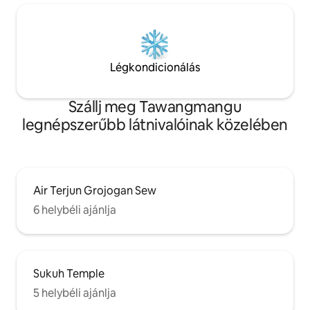
Légkondicionálás
Szállj meg Tawangmangu
legnépszerűbb látnivalóinak közelében
Air Terjun Grojogan Sew
6 helybéli ajánlja
Sukuh Temple
5 helybéli ajánlja