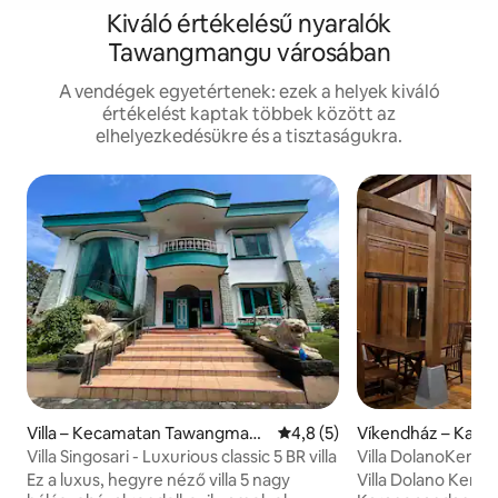
Kiváló értékelésű nyaralók
Tawangmangu városában
A vendégek egyetértenek: ezek a helyek kiváló
értékelést kaptak többek között az
elhelyezkedésükre és a tisztaságukra.
Villa – Kecamatan Tawangmang
Átlagos értékelés: 5/4,8, 5 
4,8 (5)
Víkendház – Kara
u
Villa Singosari - Luxurious classic 5 BR villa
Villa DolanoKene
Ez a luxus, hegyre néző villa 5 nagy
Villa Dolano Kene W