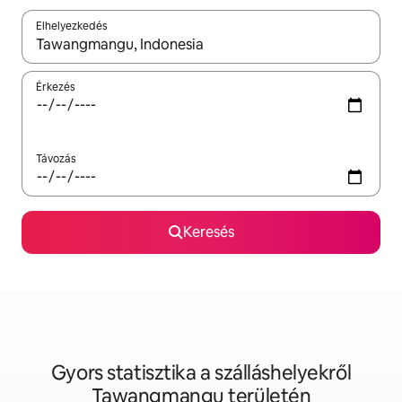
Elhelyezkedés
Az eredmények között a felfelé és a lefelé nyíllal navigálhatsz, 
Érkezés
Távozás
Keresés
Gyors statisztika a szálláshelyekről
Tawangmangu területén