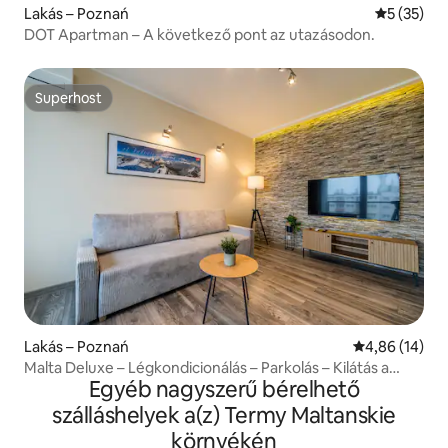
Lakás – Poznań
Átlagos ér
5 (35)
DOT Apartman – A következő pont az utazásodon.
Superhost
Superhost
Lakás – Poznań
Átlagos érték
4,86 (14)
Malta Deluxe – Légkondicionálás – Parkolás – Kilátás a
Egyéb nagyszerű bérelhető
városra
szálláshelyek a(z) Termy Maltanskie
környékén