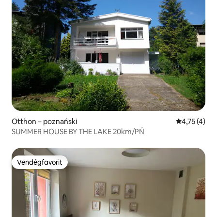
Otthon – poznański
Átlagos érté
4,75 (4)
SUMMER HOUSE BY THE LAKE 20km/PŃ
Vendégfavorit
Vendégfavorit