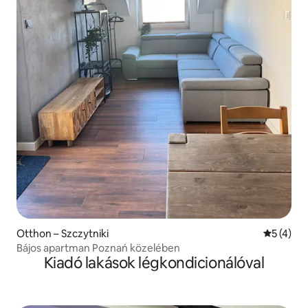
Otthon – Szczytniki
Átlagos é
5 (4)
Bájos apartman Poznań közelében
Kiadó lakások légkondicionálóval