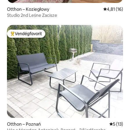
Otthon – Koziegłowy
Átlagos érték
4,81 (16)
Studio 2nd Leśne Zacisze
Vendégfavorit
Kiemelt vendégfavorit
Otthon – Poznań
Átlagos ér
5 (13)