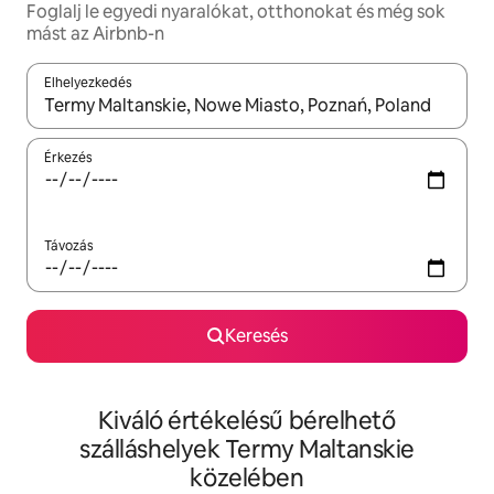
Foglalj le egyedi nyaralókat, otthonokat és még sok
mást az Airbnb-n
Elhelyezkedés
Az eredmények között a felfelé és a lefelé nyíllal navigálhatsz, 
Érkezés
Távozás
Keresés
Kiváló értékelésű bérelhető
szálláshelyek Termy Maltanskie
közelében