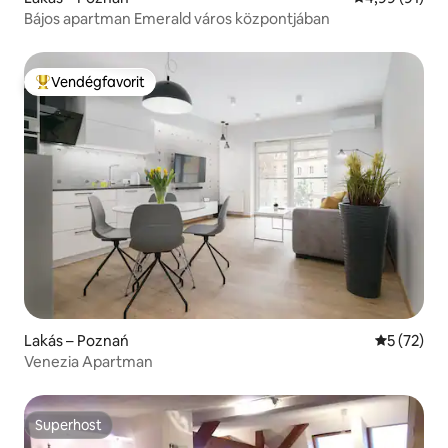
Bájos apartman Emerald város központjában
Vendégfavorit
Kiemelt vendégfavorit
Lakás – Poznań
Átlagos ér
5 (72)
Venezia Apartman
Superhost
Superhost