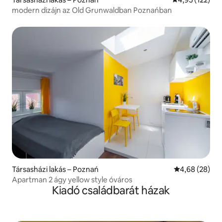
modern dizájn az Old Grunwaldban Poznańban
Társasházi lakás – Poznań
Átlagos érték
4,68 (28)
Apartman 2 ágy yellow style óváros
Kiadó családbarát házak