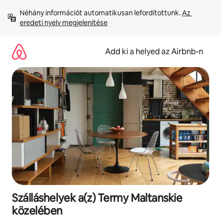
Ugrás
Néhány információt automatikusan lefordítottunk. 
Az 
a
eredeti nyelv megjelenítése
tartalomra
Add ki a helyed az Airbnb-n
Szálláshelyek a(z) Termy Maltanskie
közelében