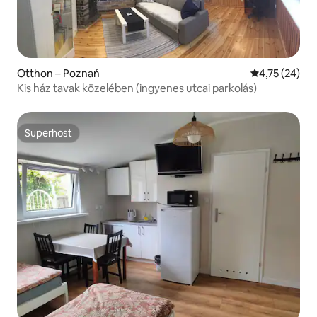
Otthon – Poznań
Átlagos érték
4,75 (24)
Kis ház tavak közelében (ingyenes utcai parkolás)
Superhost
Superhost