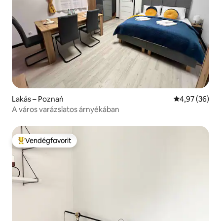
Lakás – Poznań
Átlagos érték
4,97 (36)
A város varázslatos árnyékában
Vendégfavorit
Kiemelt vendégfavorit