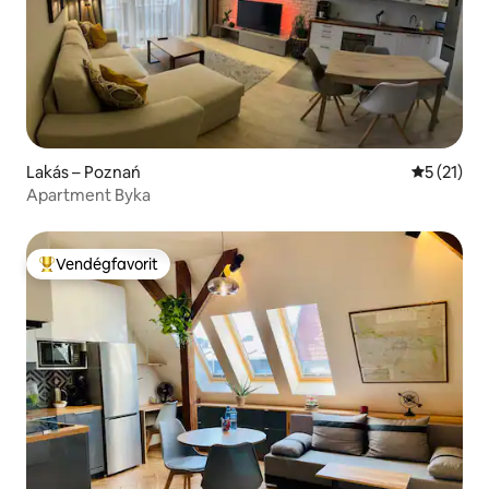
Lakás – Poznań
Átlagos ér
5 (21)
Apartment Byka
Vendégfavorit
Kiemelt vendégfavorit