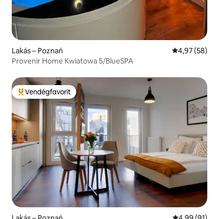
Lakás – Poznań
Átlagos érték
4,97 (58)
Provenir Home Kwiatowa 5/BlueSPA
Vendégfavorit
Kiemelt vendégfavorit
Lakás – Poznań
Átlagos érték
4,99 (91)