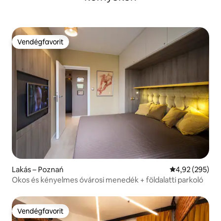
Vendégfavorit
Vendégfavorit
Lakás – Poznań
Átlagos értéke
4,92 (295)
Okos és kényelmes óvárosi menedék + földalatti parkoló
Vendégfavorit
Vendégfavorit