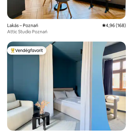
Lakás – Poznań
Átlagos értéke
4,96 (168)
Attic Studio Poznań
Vendégfavorit
Kiemelt vendégfavorit