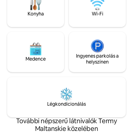
800 m. od mieszkania i jest dodatkowo
hűtőszekrény és 
płatny 70zł/24h.) Gwarantujemy Ci
✔️Munkaterület ✔
komfortowy, dyskretny pobyt.
Konyha
Wi-Fi
intelligens doboz ✔
Wystawiamy faktury. Zostań naszym
gościem!!!
Ingyenes parkolás a
Medence
helyszínen
Légkondicionálás
További népszerű látnivalók Termy
Maltanskie közelében