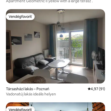
Apartment Geometric II yellow with a large terasz .
Vendégfavorit
Vendégfavorit
Társasházi lakás – Poznań
Átlagos érték
4,97 (91)
Vadonatúj lakás ideális helyen
Vendégfavorit