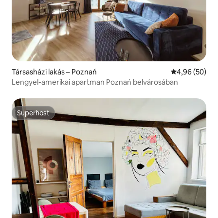
Társasházi lakás – Poznań
Átlagos érték
4,96 (50)
Lengyel-amerikai apartman Poznań belvárosában
Superhost
Superhost