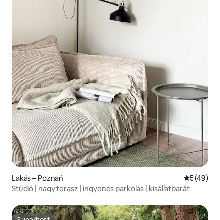
Lakás – Poznań
Átlagos ér
5 (49)
Stúdió | nagy terasz | ingyenes parkolás | kisállatbarát
Superhost