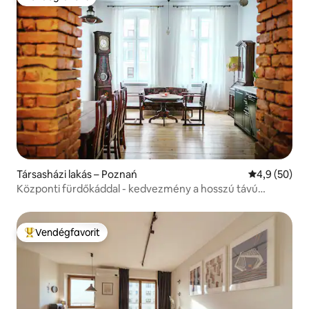
Vendégfavorit
Társasházi lakás – Poznań
Átlagos érté
4,9 (50)
Központi fürdőkáddal - kedvezmény a hosszú távú
foglalásokra
Vendégfavorit
Kiemelt vendégfavorit