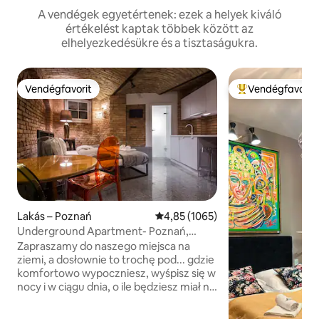
A vendégek egyetértenek: ezek a helyek kiváló
értékelést kaptak többek között az
elhelyezkedésükre és a tisztaságukra.
Vendégfavorit
Vendégfavorit
Vendégfavorit
Kiemelt vendégfa
Lakás – Poznań
Átlagos értékelés: 5/4,85, 1065 
4,85 (1065)
Underground Apartment- Poznań,
Óváros
Zapraszamy do naszego miejsca na
ziemi, a dosłownie to trochę pod... gdzie
komfortowo wypoczniesz, wyśpisz się w
nocy i w ciągu dnia, o ile będziesz miał na
to ochotę. Oferujemy komfortowy
apartament, niepowtarzalne wnętrze,