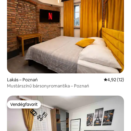
Lakás – Poznań
Átlagos érték
4,92 (12)
Mustárszínű bársonyromantika – Poznań
Vendégfavorit
Vendégfavorit