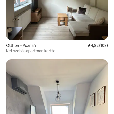
Otthon – Poznań
Átlagos értéke
4,82 (108)
Két szobás apartman kerttel