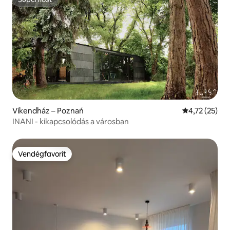
Superhost
Víkendház – Poznań
Átlagos érték
4,72 (25)
INANI - kikapcsolódás a városban
Vendégfavorit
Vendégfavorit