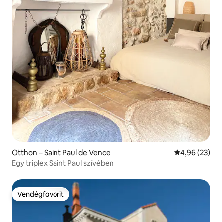
Otthon – Saint Paul de Vence
Átlagos érték
4,96 (23)
Egy triplex Saint Paul szívében
Vendégfavorit
Vendégfavorit