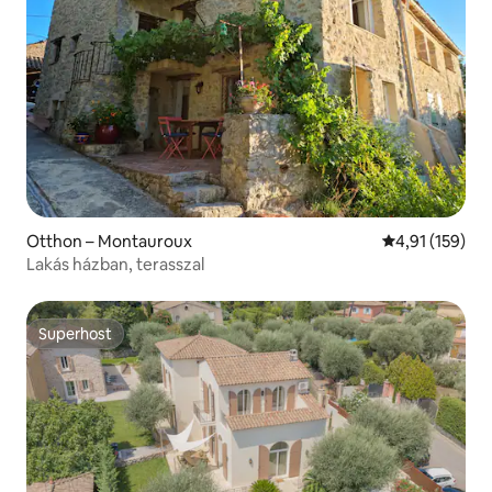
Otthon – Montauroux
Átlagos értéke
4,91 (159)
Lakás házban, terasszal
Superhost
Superhost