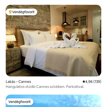
Vendégfavorit
Kiemelt vendégfavorit
Lakás – Cannes
Átlagos értéke
4,96 (139)
Hangulatos stúdió Cannes szívében. Parkolóval.
Vendégfavorit
Vendégfavorit