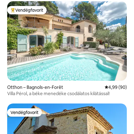
Vendégfavorit
Kiemelt vendégfavorit
Otthon – Bagnols-en-Forêt
Átlagos érték
4,99 (90)
Villa Pérol, a béke menedéke csodálatos kilátással!
Vendégfavorit
Vendégfavorit