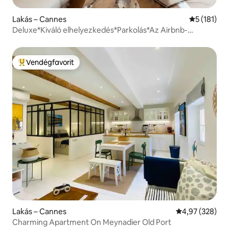
Lakás – Cannes
Átlagos ért
5 (181)
Deluxe*Kiváló elhelyezkedés*Parkolás*Az Airbnb-
szállások felső 1%-a
Vendégfavorit
Kiemelt vendégfavorit
Lakás – Cannes
Átlagos értéke
4,97 (328)
Charming Apartment On Meynadier Old Port