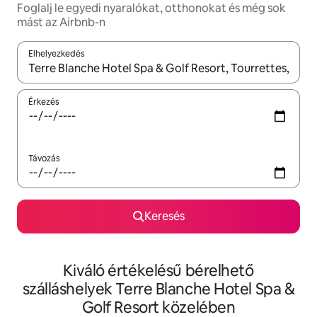
Foglalj le egyedi nyaralókat, otthonokat és még sok
mást az Airbnb-n
Elhelyezkedés
Az eredmények között a felfelé és a lefelé nyíllal navigálhatsz, 
Érkezés
Távozás
Keresés
Kiváló értékelésű bérelhető
szálláshelyek Terre Blanche Hotel Spa &
Golf Resort közelében