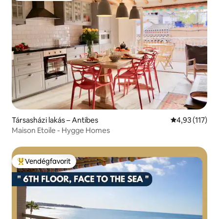
Társasházi lakás – Antibes
Átlagos értéke
4,93 (117)
Maison Etoile - Hygge Homes
Vendégfavorit
Kiemelt vendégfavorit