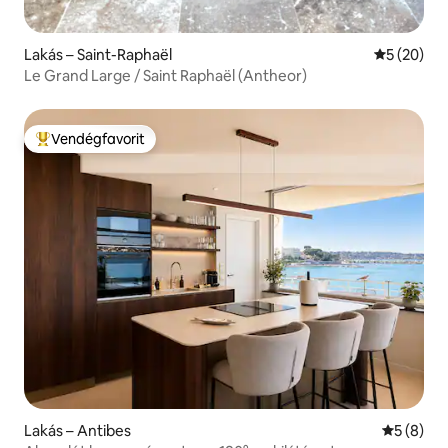
Lakás – Saint-Raphaël
Átlagos ér
5 (20)
Le Grand Large / Saint Raphaël (Antheor)
Vendégfavorit
Kiemelt vendégfavorit
Lakás – Antibes
Átlagos é
5 (8)