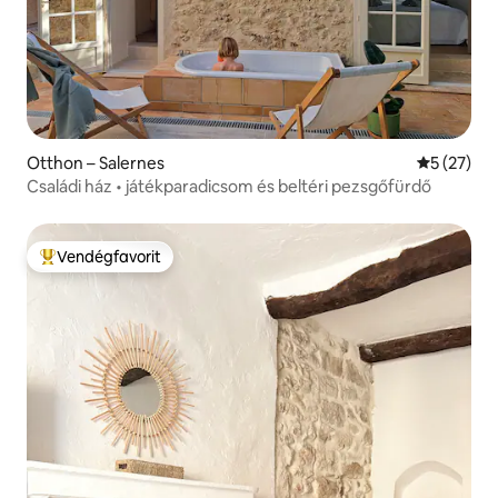
Otthon – Salernes
Átlagos ér
5 (27)
Családi ház • játékparadicsom és beltéri pezsgőfürdő
Vendégfavorit
Kiemelt vendégfavorit