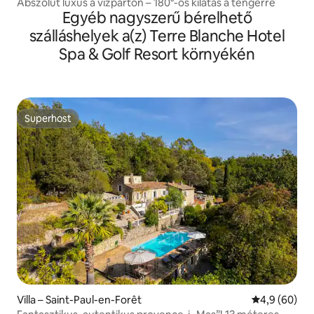
Abszolút luxus a vízparton – 180°-os kilátás a tengerre
Egyéb nagyszerű bérelhető
szálláshelyek a(z) Terre Blanche Hotel
Spa & Golf Resort környékén
Superhost
Superhost
Villa – Saint-Paul-en-Forêt
Átlagos érté
4,9 (60)