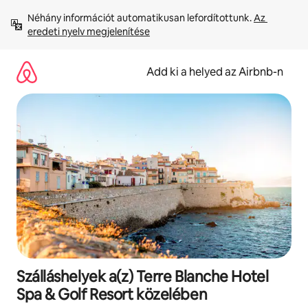
Ugrás
Néhány információt automatikusan lefordítottunk. 
Az 
a
eredeti nyelv megjelenítése
tartalomra
Add ki a helyed az Airbnb-n
Szálláshelyek a(z) Terre Blanche Hotel
Spa & Golf Resort közelében