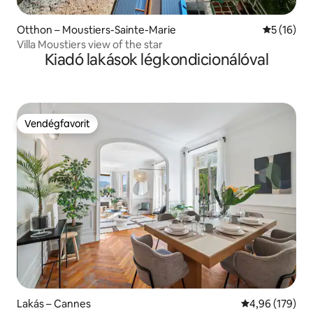
Otthon – Moustiers-Sainte-Marie
Átlagos ér
5 (16)
Villa Moustiers view of the star
Kiadó lakások légkondicionálóval
Vendégfavorit
Vendégfavorit
Lakás – Cannes
Átlagos értéke
4,96 (179)