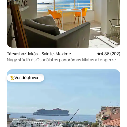
Társasházi lakás – Sainte-Maxime
Átlagos értéke
4,86 (202)
Nagy stúdió és Csodálatos panorámás kilátás a tengerre
Vendégfavorit
Kiemelt vendégfavorit