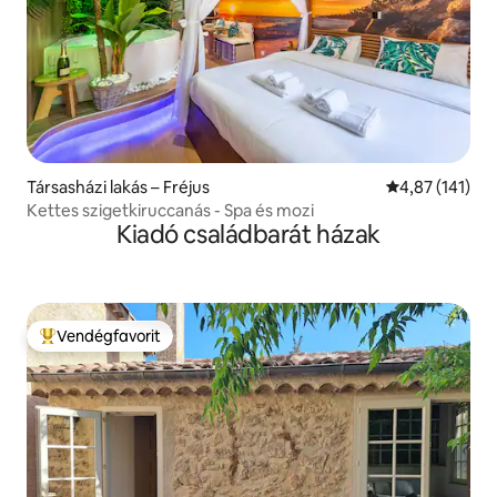
Társasházi lakás – Fréjus
Átlagos értéke
4,87 (141)
Kettes szigetkiruccanás - Spa és mozi
Kiadó családbarát házak
Vendégfavorit
Kiemelt vendégfavorit