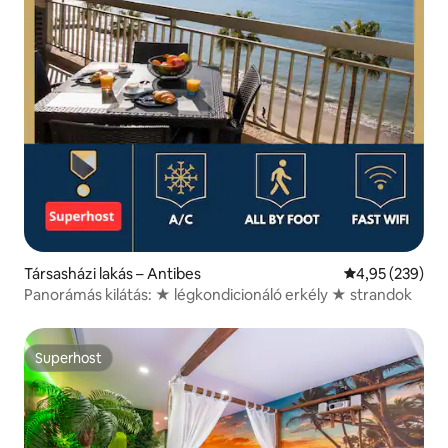
Társasházi lakás – Antibes
Átlagos értéke
4,95 (239)
Panorámás kilátás: ★ légkondicionáló erkély ★ strandok
Superhost
Superhost