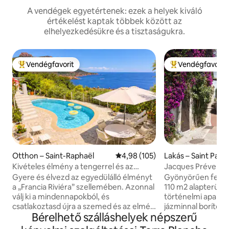
A vendégek egyetértenek: ezek a helyek kiváló
értékelést kaptak többek között az
elhelyezkedésükre és a tisztaságukra.
Vendégfavorit
Vendégfavorit
Kiemelt vendégfavorit
Kiemelt vendégfa
Otthon – Saint-Raphaël
Átlagos értékelés: 5/4,98, 105 
4,98 (105)
Lakás – Saint Paul
Kivételes élmény a tengerrel és az
Jacques Prévert t
Estérellel # Medence
Gyere és élvezd az egyedülálló élményt
Gyönyörűen felújít
a „Francia Riviéra” szellemében. Azonnal
110 m2 alapterületű
válj ki a mindennapokból, és
történelmi apartm
csatlakoztasd újra a szemed és az elméd
jázminnal borított t
Bérelhető szálláshelyek népszerű
a természet és a tenger szépségéhez.
tengerre és a heg
Az Anthéor dombján található La Petite
falu szívében, am