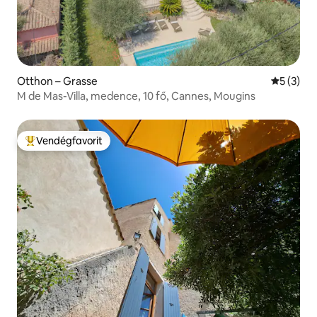
Otthon – Grasse
Átlagos é
5 (3)
M de Mas-Villa, medence, 10 fő, Cannes, Mougins
Vendégfavorit
Kiemelt vendégfavorit