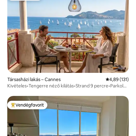
Társasházi lakás – Cannes
Átlagos értéke
4,89 (131)
Kivételes•Tengerre néző kilátás•Strand 9 percre•Parkolás
és medence
Vendégfavorit
Kiemelt vendégfavorit