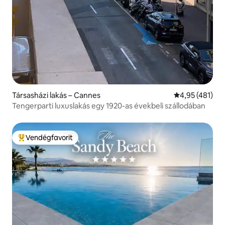
Társasházi lakás – Cannes
Átlagos értéke
4,95 (481)
Tengerparti luxuslakás egy 1920-as évekbeli szállodában
Vendégfavorit
Kiemelt vendégfavorit