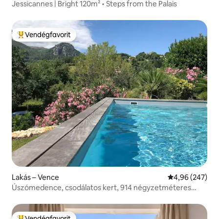
Jessicannes | Bright 120m² • Steps from the Palais
Vendégfavorit
Kiemelt vendégfavorit
Lakás – Vence
Átlagos értéke
4,96 (247)
Úszómedence, csodálatos kert, 914 négyzetméteres
lakás
Vendégfavorit