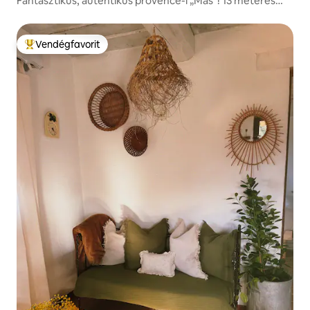
Fantasztikus, autentikus provence-i „Mas”! 13 méteres
medence.
Vendégfavorit
Kiemelt vendégfavorit