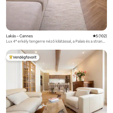
Lakás – Cannes
Átlagos ért
5 (102)
Lux 4* erkély tengerre néző kilátással, a Palais és a strand
közelében
Vendégfavorit
Kiemelt vendégfavorit