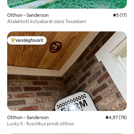
Otthon – Sanderson
Átlagos ér
5 (17)
Átalakított kutyabarát oázis Texasban!
Vendégfavorit
Kiemelt vendégfavorit
Otthon – Sanderson
Átlagos érték
4,97 (78)
Lucky 5 - Rusztikus privát otthon