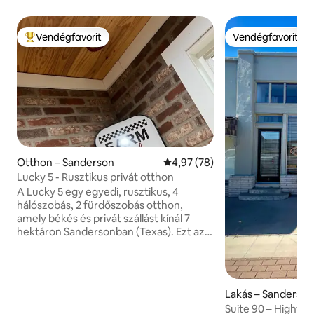
Vendégfavorit
Vendégfavorit
Kiemelt vendégfavorit
Vendégfavorit
Otthon – Sanderson
Átlagos értékelés: 5/4,97, 78 
4,97 (78)
Lucky 5 - Rusztikus privát otthon
A Lucky 5 egy egyedi, rusztikus, 4
hálószobás, 2 fürdőszobás otthon,
amely békés és privát szállást kínál 7
hektáron Sandersonban (Texas). Ezt az
otthont a kényelmet és a vidéki életet
szem előtt tartva restaurálták, és
eredeti keményfa padlót is tartalmaz.
Panorámás kilátást, játéktermet és
Lakás – Sanderso
privát hátsó teraszt kínál fatüzelésű
Suite 90 – Highwa
tűzrakóhellyel, grillezővel és rengeteg