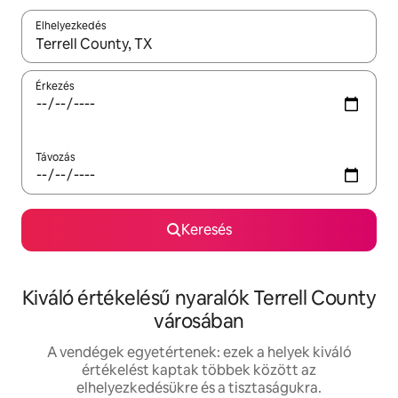
Elhelyezkedés
Az eredmények között a felfelé és a lefelé nyíllal navigálhatsz, 
Érkezés
Távozás
Keresés
Kiváló értékelésű nyaralók Terrell County
városában
A vendégek egyetértenek: ezek a helyek kiváló
értékelést kaptak többek között az
elhelyezkedésükre és a tisztaságukra.