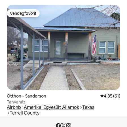
Vendégfavorit
Vendégfavorit
Otthon – Sanderson
Átlagos érték
4,85 (61)
Tanyaház
Airbnb
Amerikai Egyesült Államok
Texas
Terrell County