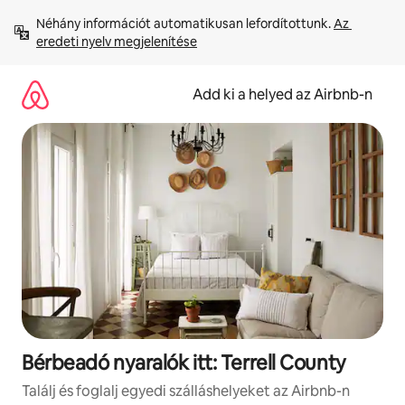
Ugrás
Néhány információt automatikusan lefordítottunk. 
Az 
a
eredeti nyelv megjelenítése
tartalomra
Add ki a helyed az Airbnb-n
Bérbeadó nyaralók itt: Terrell County
Találj és foglalj egyedi szálláshelyeket az Airbnb-n