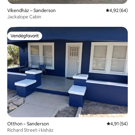
Víkendház – Sanderson
Átlagos érték
4,92 (64)
Jackalope Cabin
Vendégfavorit
Vendégfavorit
Otthon – Sanderson
Átlagos érték
4,91 (54)
Richard Street-i kisház