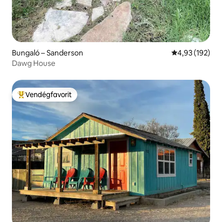
Bungaló – Sanderson
Átlagos értéke
4,93 (192)
Dawg House
Vendégfavorit
Kiemelt vendégfavorit