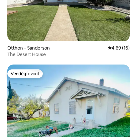
Otthon – Sanderson
Átlagos érték
4,69 (16)
The Desert House
Vendégfavorit
Vendégfavorit