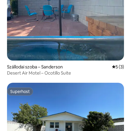
Szállodai szoba – Sanderson
Átlagos é
5 (3)
Desert Air Motel – Ocotillo Suite
Superhost
Superhost