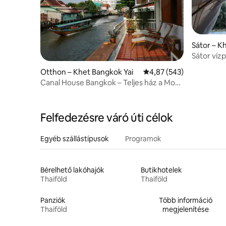
Sátor – K
Sátor vízp
légkondic
Otthon – Khet Bangkok Yai
Átlagos értékelés: 5/4,
4,87 (543)
Canal House Bangkok – Teljes ház a Mon-
csatornán
Felfedezésre váró úti célok
Egyéb szállástípusok
Programok
Bérelhető lakóhajók
Butikhotelek
Thaiföld
Thaiföld
Panziók
Több információ
Thaiföld
megjelenítése