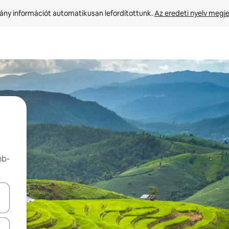
ny információt automatikusan lefordítottunk. 
Az eredeti nyelv megje
nb-
navigálhatsz, illetve érintő és lapozó mozdulatokkal is felfedezheted ők