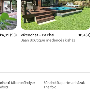
Átlagos értékelés: 5/4,99, 93 vélemény
4,99 (93)
Víkendház – Pa Phai
Átlagos értékelés:
5 (61)
Baan Boutique medencés kisház
elhető táborozóhelyek
Bérelhető apartmanházak
iföld
Thaiföld