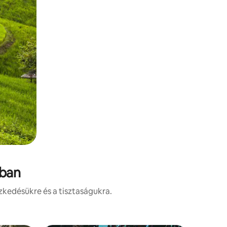
ában
zkedésükre és a tisztaságukra.