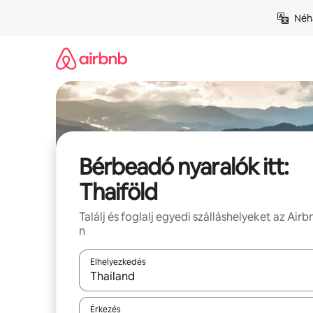
Ugrás
Néhá
a
tartalomra
Bérbeadó nyaralók itt:
Thaiföld
Találj és foglalj egyedi szálláshelyeket az Airb
n
Elhelyezkedés
Az eredmények között a felfelé és a lefelé nyíllal 
Érkezés