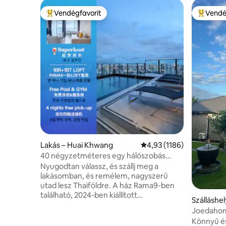
Vendégfavorit
Vendé
Kiemelt vendégfavorit
Kiemelt 
Lakás – Huai Khwang
Átlagos értékelés: 5/4,9
4,93 (1186)
40 négyzetméteres egy hálószobás
lakás fürdőkáddal és erkéllyel LOFT-D4/3
Nyugodtan válassz, és szállj meg a
fő részére/ tetőtéri medence/ közel az
lakásomban, és remélem, nagyszerű
RCA-hoz/ közel a vonatos éjszakai
utad lesz Thaiföldre. A ház Rama9-ben
piachoz/ közel a Tonglorhoz
található, 2024-ben kiállított
Szálláshe
LOFTLAKÁSBAN.A szoba körülbelül 40
Joedaho
négyzetméter nagyságú, és egy
Könnyű é
hálószobát, egy nappali-étkezőt, egy