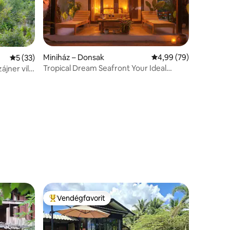
Miniház – Donsak
Átlagos értékelés: 5/
4,99 (79)
Átlagos értékelés: 5/5, 33 vélemény
5 (33)
Tropical Dream Seafront Your Ideal
jner villa
Suratthani Stay
Vendégfavorit
Kiemelt vendégfavorit