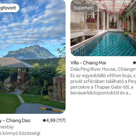
gfavorit
Superhost
vendégfavorit
Superhost
Villa – Chiang Mai
Á
Dala Ping River House, Chiangm
Ez az egyedülálló otthon buja, z
privát szférában található a Pin
percekre a Thapae Gate-től, a
3, 1186 vélemény
bevásárlóközpontoktól és a
Nimmanhaemin területtől. Két
hálószoba saját fürdőszobával,
kültéri teraszokkal és medencé
Tökéletes kikapcsolódás párok
ly – Chiang Dao
Átlagos értékelés: 5/4,99, 117 vélemény
4,99 (117)
barátoknak és családnak. Mind
mestay
hálószoba légkondicionálóval, W
s könnyű közösségi
és kábel-TV-vel rendelkezik. Ingyenes