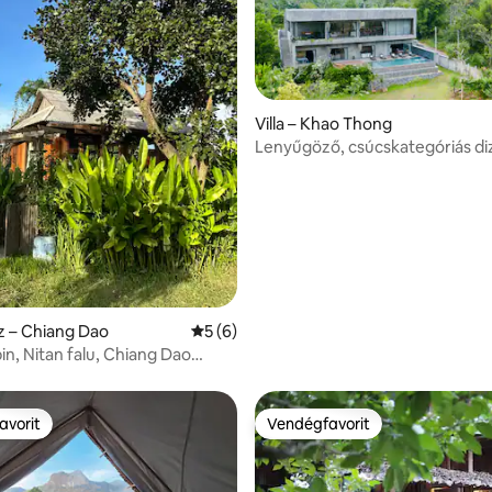
,97, 37 vélemény
Villa – Khao Thong
Lenyűgöző, csúcskategóriás dizá
a természetben
z – Chiang Dao
Átlagos értékelés: 5/5, 6 vélemény
5 (6)
in, Nitan falu, Chiang Dao
pont
avorit
Vendégfavorit
avorit
Vendégfavorit