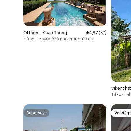
Otthon – Khao Thong
Átlagos értékelés: 5/4
4,97 (37)
Hűha! Lenyűgöző naplementék és
hihetetlen kilátás a tengerre!
Víkendhá
Titkos kab
városköz
Superhost
Vendégf
Superhost
Vendégf