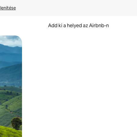
lenítése
Add ki a helyed az Airbnb-n
et.