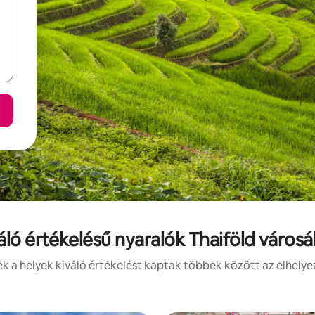
áló értékelésű nyaralók Thaiföld város
 a helyek kiváló értékelést kaptak többek között az elhelye