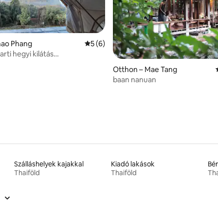
hao Phang
Átlagos értékelés: 5/5, 6 vélemény
5 (6)
arti hegyi kilátás
ionáló
87, 543 vélemény
Otthon – Mae Tang
baan nanuan
Szálláshelyek kajakkal
Kiadó lakások
Bér
Thaiföld
Thaiföld
Tha