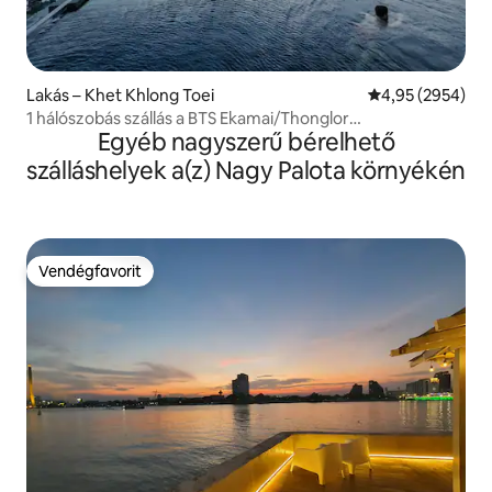
Lakás – Khet Khlong Toei
Átlagos értékel
4,95 (2954)
1 hálószobás szállás a BTS Ekamai/Thonglor
Egyéb nagyszerű bérelhető
közelében·Végtelen medence a tetőterason
szálláshelyek a(z) Nagy Palota környékén
Vendégfavorit
Vendégfavorit