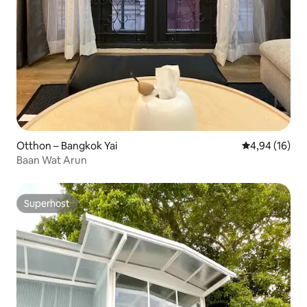
Otthon – Bangkok Yai
Átlagos érték
4,94 (16)
Baan Wat Arun
Superhost
Superhost