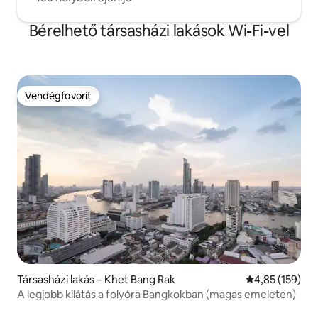
Bérelhető társasházi lakások Wi-Fi-vel
Vendégfavorit
Vendégfavorit
Társasházi lakás – Khet Bang Rak
Átlagos értéke
4,85 (159)
A legjobb kilátás a folyóra Bangkokban (magas emeleten)