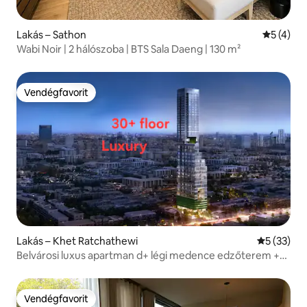
Lakás – Sathon
Átlagos é
5 (4)
Wabi Noir | 2 hálószoba | BTS Sala Daeng | 130 m²
Vendégfavorit
Vendégfavorit
Lakás – Khet Ratchathewi
Átlagos ér
5 (33)
Belvárosi luxus apartman d+ légi medence edzőterem +
Siam Square + Négyarcú Buddha + Siam Paragon
bevásárlóközpont + kiváló elhelyezkedés, luxus
Vendégfavorit
Vendégfavorit