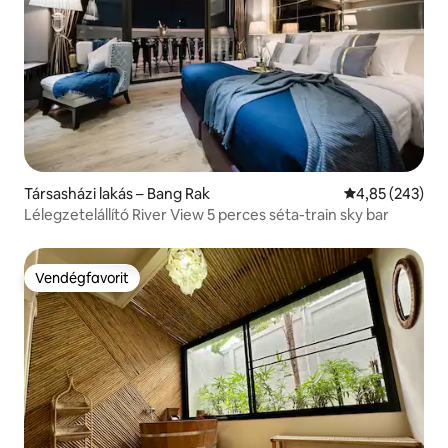
Társasházi lakás – Bang Rak
Átlagos értéke
4,85 (243)
Lélegzetelállító River View 5 perces séta-train sky bar
Vendégfavorit
Vendégfavorit