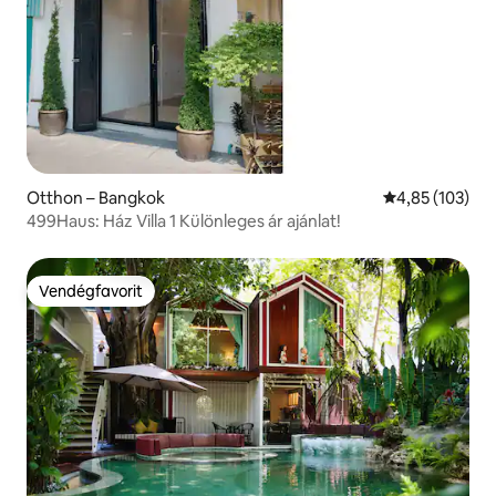
Otthon – Bangkok
Átlagos értéke
4,85 (103)
499Haus: Ház Villa 1 Különleges ár ajánlat!
Vendégfavorit
Vendégfavorit