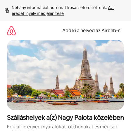
Ugrás
Néhány információt automatikusan lefordítottunk. 
Az 
a
eredeti nyelv megjelenítése
tartalomra
Add ki a helyed az Airbnb-n
Szálláshelyek a(z) Nagy Palota közelében
Foglalj le egyedi nyaralókat, otthonokat és még sok