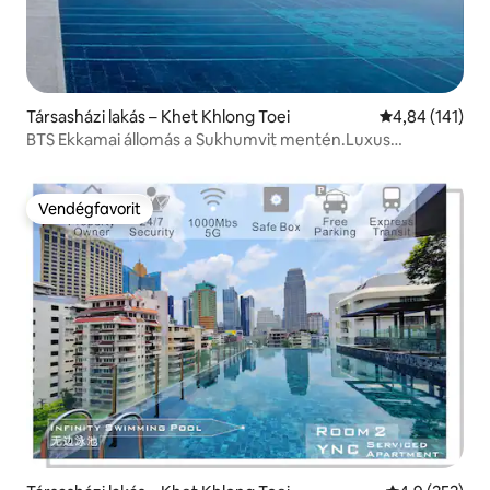
Társasházi lakás – Khet Khlong Toei
Átlagos értéke
4,84 (141)
BTS Ekkamai állomás a Sukhumvit mentén.Luxus
apartman/32 emeletes, végtelen medence/nagy
bevásárlóközpont, szupermarket/Pattaya Keleti
Buszpályaudvar +4
Vendégfavorit
Vendégfavorit