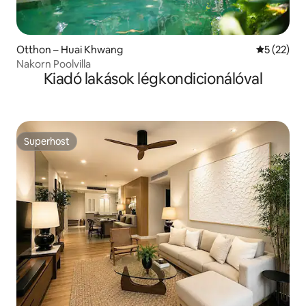
Otthon – Huai Khwang
Átlagos ér
5 (22)
Nakorn Poolvilla
Kiadó lakások légkondicionálóval
Superhost
Superhost