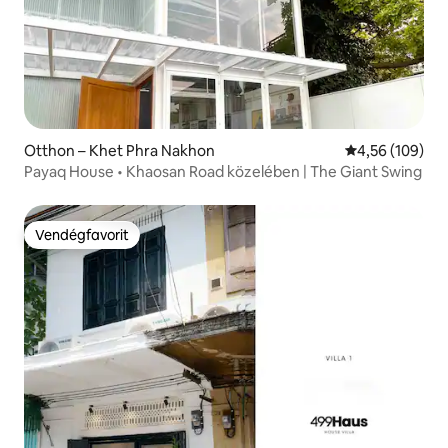
Otthon – Khet Phra Nakhon
Átlagos értéke
4,56 (109)
Payaq House • Khaosan Road közelében | The Giant Swing
Vendégfavorit
Vendégfavorit