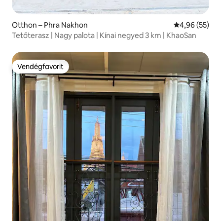
Otthon – Phra Nakhon
Átlagos érték
4,96 (55)
Tetőterasz | Nagy palota | Kínai negyed 3 km | KhaoSan
Vendégfavorit
Vendégfavorit