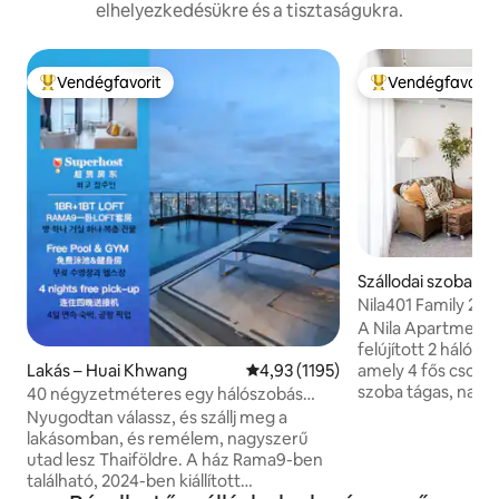
elhelyezkedésükre és a tisztaságukra.
Vendégfavorit
Vendégfavorit
Kiemelt vendégfavorit
Kiemelt vendégfa
Szállodai szoba – 
Nakhon
Nila401 Family 2B
balcony/BkkOldt
A Nila Apartment
felújított 2 hálószo
Lakás – Huai Khwang
Átlagos értékelés: 5/4,93, 1195 
4,93 (1195)
amely 4 fős csopo
szoba tágas, nappa
40 négyzetméteres egy hálószobás
50"-es okostévéve
lakás fürdőkáddal és erkéllyel LOFT-D4/3
Nyugodtan válassz, és szállj meg a
Disney+ -szal rend
fő részére/ tetőtéri medence/ közel az
lakásomban, és remélem, nagyszerű
vendégek jól ére
RCA-hoz/ közel a vonatos éjszakai
utad lesz Thaiföldre. A ház Rama9-ben
hosszú nap után. 
piachoz/ közel a Tonglorhoz
található, 2024-ben kiállított
fürdőszoba el van 