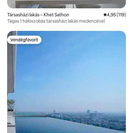
Társasházi lakás – Khet Sathon
Átlagos értéke
4,95 (119)
Tágas 1 hálószobás társasházi lakás medencével
Vendégfavorit
Vendégfavorit