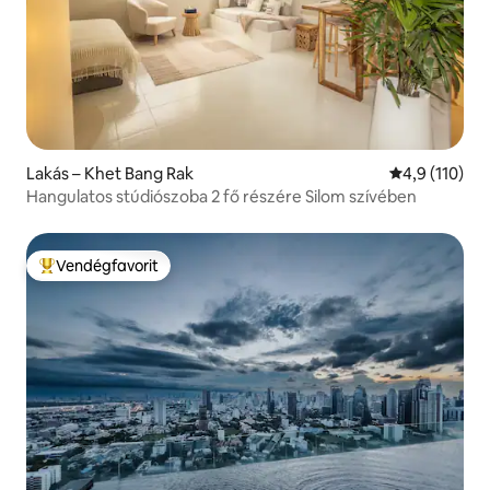
Lakás – Khet Bang Rak
Átlagos érték
4,9 (110)
Hangulatos stúdiószoba 2 fő részére Silom szívében
Vendégfavorit
Kiemelt vendégfavorit