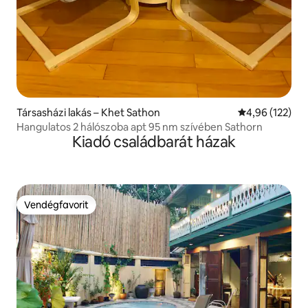
Társasházi lakás – Khet Sathon
Átlagos értéke
4,96 (122)
Hangulatos 2 hálószoba apt 95 nm szívében Sathorn
Kiadó családbarát házak
Vendégfavorit
Vendégfavorit