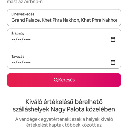
mást az Airbnb-n
Elhelyezkedés
Az eredmények között a felfelé és a lefelé nyíllal navigálhatsz, 
Érkezés
Távozás
Keresés
Kiváló értékelésű bérelhető
szálláshelyek Nagy Palota közelében
A vendégek egyetértenek: ezek a helyek kiváló
értékelést kaptak többek között az