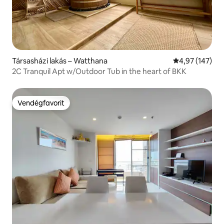
Társasházi lakás – Watthana
Átlagos értéke
4,97 (147)
2C Tranquil Apt w/Outdoor Tub in the heart of BKK
Vendégfavorit
Vendégfavorit