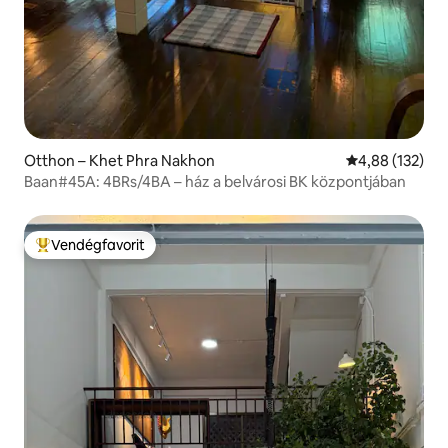
Otthon – Khet Phra Nakhon
Átlagos értéke
4,88 (132)
Baan#45A: 4BRs/4BA – ház a belvárosi BK központjában
Vendégfavorit
Kiemelt vendégfavorit