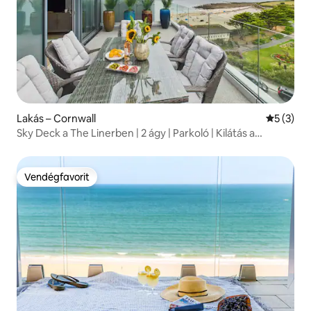
Lakás – Cornwall
Átlagos é
5 (3)
Sky Deck a The Linerben | 2 ágy | Parkoló | Kilátás a
tengerre
Vendégfavorit
Vendégfavorit