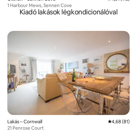
1 Harbour Mews, Sennen Cove
Kiadó lakások légkondicionálóval
Lakás – Cornwall
Átlagos érték
4,68 (81)
21 Penrose Court