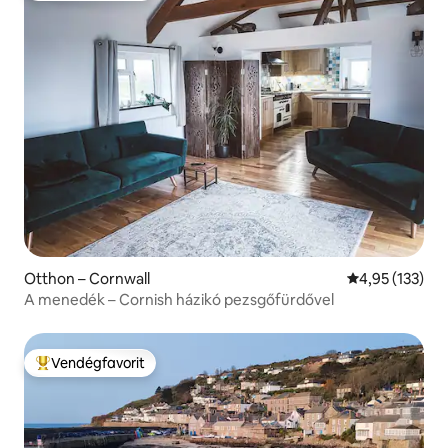
Otthon – Cornwall
Átlagos értéke
4,95 (133)
A menedék – Cornish házikó pezsgőfürdővel
Vendégfavorit
Kiemelt vendégfavorit