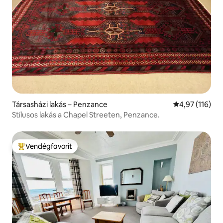
Társasházi lakás – Penzance
Átlagos értéke
4,97 (116)
Stílusos lakás a Chapel Streeten, Penzance.
Vendégfavorit
Kiemelt vendégfavorit