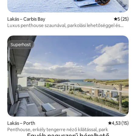
Lakás – Carbis Bay
Átlagos ér
5 (25)
Luxus penthouse szaunával, parkolási lehetőséggel és
tengerre néző kilátással
Superhost
Superhost
Lakás – Porth
Átlagos érték
4,53 (15)
Penthouse, erkély tengerre néző kilátással, park