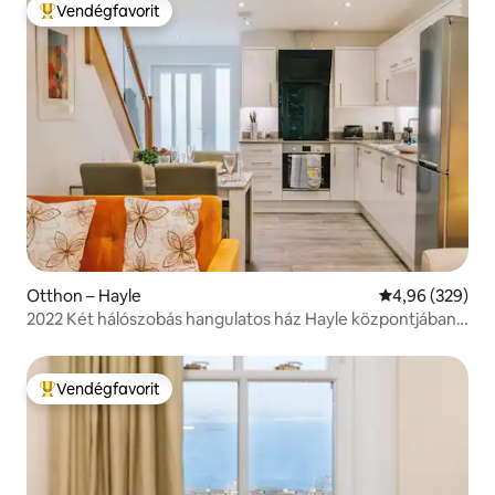
Vendégfavorit
Kiemelt vendégfavorit
Otthon – Hayle
Átlagos értéke
4,96 (329)
2022 Két hálószobás hangulatos ház Hayle központjában
(5)
Vendégfavorit
Kiemelt vendégfavorit