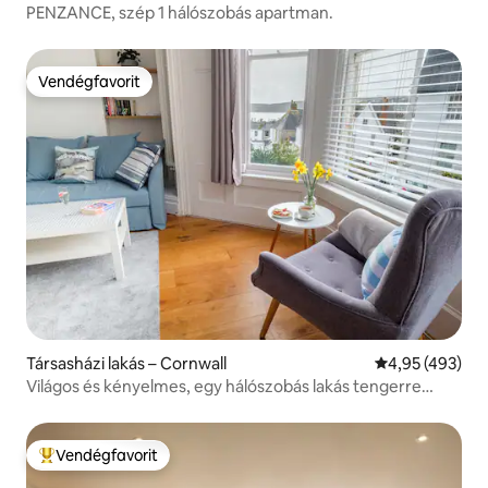
PENZANCE, szép 1 hálószobás apartman.
Vendégfavorit
Vendégfavorit
Társasházi lakás – Cornwall
Átlagos értéke
4,95 (493)
Világos és kényelmes, egy hálószobás lakás tengerre
néző kilátással
Vendégfavorit
Kiemelt vendégfavorit