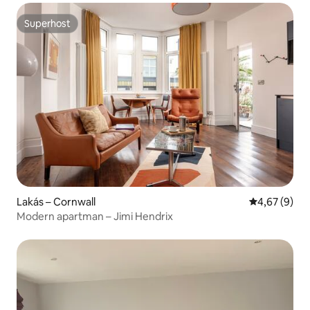
Superhost
Superhost
Lakás – Cornwall
Átlagos érté
4,67 (9)
Modern apartman – Jimi Hendrix