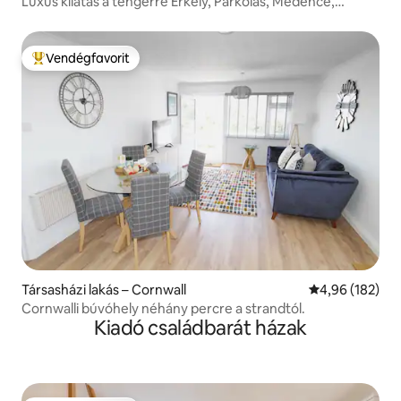
Luxus kilátás a tengerre Erkély, Parkolás, Medence,
Gyógyfürdő és edzőterem
Vendégfavorit
Kiemelt vendégfavorit
Társasházi lakás – Cornwall
Átlagos értéke
4,96 (182)
Cornwalli búvóhely néhány percre a strandtól.
Kiadó családbarát házak