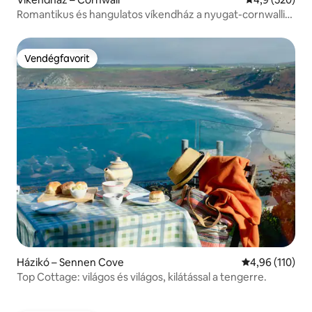
Romantikus és hangulatos víkendház a nyugat-cornwalli
parton
Vendégfavorit
Vendégfavorit
Házikó – Sennen Cove
Átlagos értéke
4,96 (110)
Top Cottage: világos és világos, kilátással a tengerre.