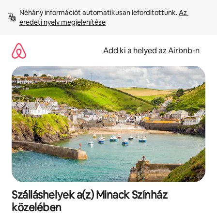
Ugrás
Néhány információt automatikusan lefordítottunk. 
Az 
a
eredeti nyelv megjelenítése
tartalomra
Add ki a helyed az Airbnb-n
Szálláshelyek a(z) Minack Színház
közelében