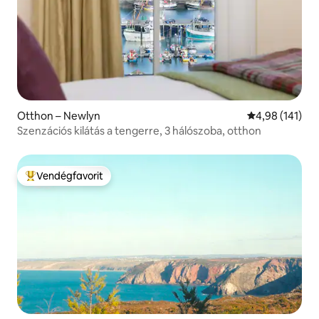
Otthon – Newlyn
Átlagos értéke
4,98 (141)
Szenzációs kilátás a tengerre, 3 hálószoba, otthon
Vendégfavorit
Kiemelt vendégfavorit