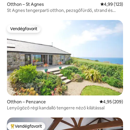
Otthon – St Agnes
Átlagos értéke
4,99 (123)
St Agnes tengerparti otthon, pezsgőfürdő, strand és
kocsmák
Vendégfavorit
Vendégfavorit
Otthon – Penzance
Átlagos értéke
4,95 (209)
Lenyűgöző régi kandalló tengerre néző kilátással
Vendégfavorit
Kiemelt vendégfavorit