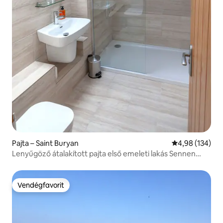
Pajta – Saint Buryan
Átlagos értéke
4,98 (134)
Lenyűgöző átalakított pajta első emeleti lakás Sennen
közelében
Vendégfavorit
Vendégfavorit