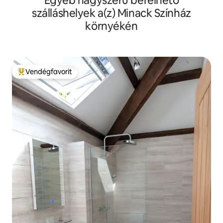
Egyéb nagyszerű bérelhető
szálláshelyek a(z) Minack Színház
környékén
Vendégfavorit
Kiemelt vendégfavorit