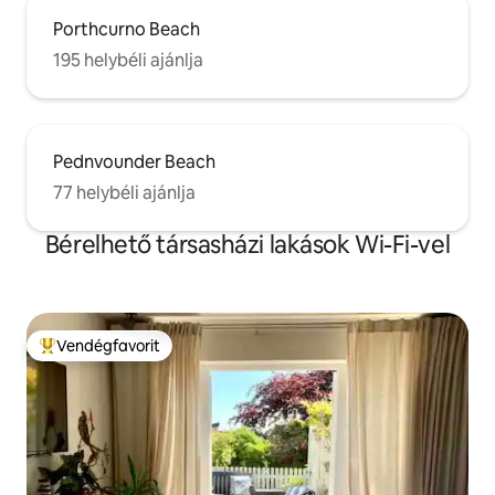
Porthcurno Beach
195 helybéli ajánlja
Pednvounder Beach
77 helybéli ajánlja
Bérelhető társasházi lakások Wi-Fi-vel
Vendégfavorit
Kiemelt vendégfavorit