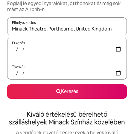
Foglalj le egyedi nyaralókat, otthonokat és még sok
mást az Airbnb-n
Elhelyezkedés
Az eredmények között a felfelé és a lefelé nyíllal navigálhatsz, 
Érkezés
Távozás
Keresés
Kiváló értékelésű bérelhető
szálláshelyek Minack Színház közelében
A vendégek egyetértenek: ezek a helyek kiváló