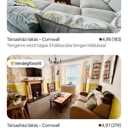
Társasházi lakás – Cornwall
Átlagos értéke
4,95 (183)
Tengerre néző tágas 3 hálószoba tengeri kilátással
Vendégfavorit
Kiemelt vendégfavorit
Társasházi lakás – Cornwall
Átlagos értéke
4,97 (279)