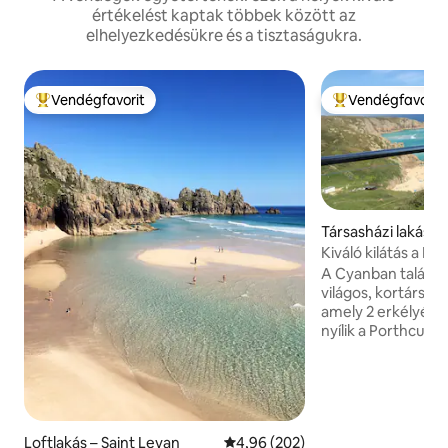
értékelést kaptak többek között az
elhelyezkedésükre és a tisztaságukra.
Vendégfavorit
Vendégfavorit
Kiemelt vendégfavorit
Kiemelt vendégfa
Társasházi lakás –
o
Kiváló kilátás a P
fő fér el
A Cyanban találh
világos, kortárs le
amely 2 erkélyéről
nyílik a Porthcurno
és a Logan Rockra. A Minack színház és
délnyugati part m
5 perces sétával érhető el.
partszakaszt a Pol
használták, és az 
Loftlakás – Saint Levan
Átlagos értékelés: 5/4,96, 202 
4,96 (202)
egyik legjobb strandj