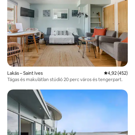
Lakás – Saint Ives
Átlagos értéke
4,92 (452)
Tágas és makulátlan stúdió 20 perc város és tengerpart.