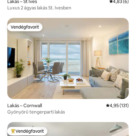
Lakás – St Ives
Átlagos érté
4,83 (6)
Luxus 2 ágyas lakás St. Ivesben
Vendégfavorit
Vendégfavorit
Lakás – Cornwall
Átlagos értéke
4,95 (131)
Gyönyörű tengerparti lakás
Vendégfavorit
Kiemelt vendégfavorit