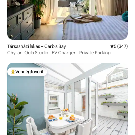
Társasházi lakás – Carbis Bay
Átlagos ért
5 (347)
Chy-an-Oula Studio - EV Charger - Private Parking
Vendégfavorit
Kiemelt vendégfavorit