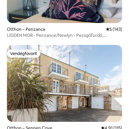
Otthon – Penzance
Átlagos ért
5 (143)
LIDDEN MOR - Penzance/Newlyn - Pezsgőfürdő,
elektromosautó-töltő
Vendégfavorit
Vendégfavorit
Otthon – Sennen Cove
Átlagos értéke
4,91 (115)