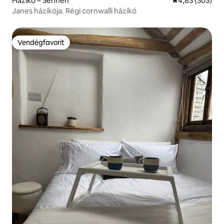
Házikó – Sennen
Átlagos értéke
4,83 (303)
Janes házikója. Régi cornwalli házikó
Vendégfavorit
Vendégfavorit