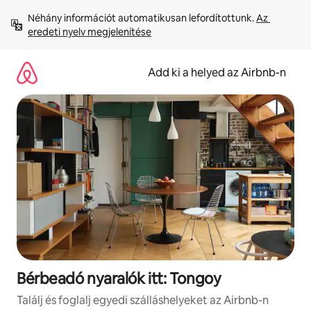
Ugrás
Néhány információt automatikusan lefordítottunk. 
Az 
a
eredeti nyelv megjelenítése
tartalomra
Add ki a helyed az Airbnb-n
Bérbeadó nyaralók itt: Tongoy
Találj és foglalj egyedi szálláshelyeket az Airbnb-n