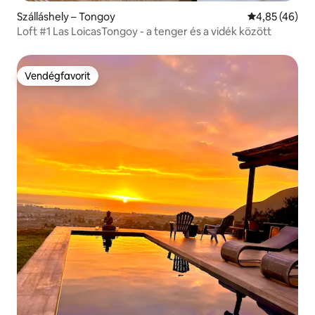
Szálláshely – Tongoy
Átlagos érték
4,85 (46)
Loft #1 Las LoicasTongoy - a tenger és a vidék között
Vendégfavorit
Vendégfavorit