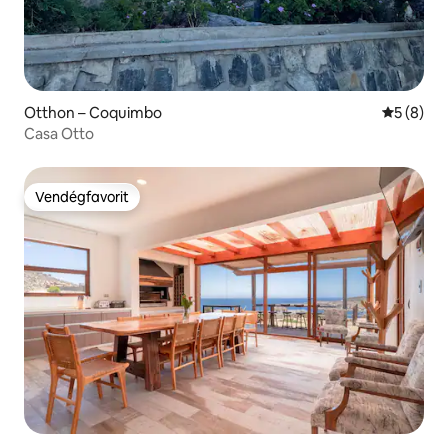
Otthon – Coquimbo
Átlagos é
5 (8)
Casa Otto
Vendégfavorit
Vendégfavorit