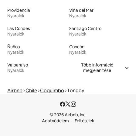
Providencia
Viña del Mar
Nyaralók
Nyaralók
Las Condes
Santiago Centro
Nyaralók
Nyaralók
Ñuñoa
Concón
Nyaralók
Nyaralók
Valparaíso
Több információ
Nyaralók
megjelenítése
Airbnb
Chile
Coquimbo
Tongoy
© 2026 Airbnb, Inc.
Adatvédelem
Feltételek