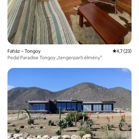
Faház – Tongoy
Átlagos érté
4,7 (23)
Pedal Paradise Tongoy „tengerparti élmény”