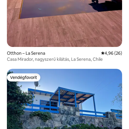
Otthon – La Serena
Átlagos érték
4,96 (26)
Casa Mirador, nagyszerű kilátás, La Serena, Chile
Vendégfavorit
Vendégfavorit