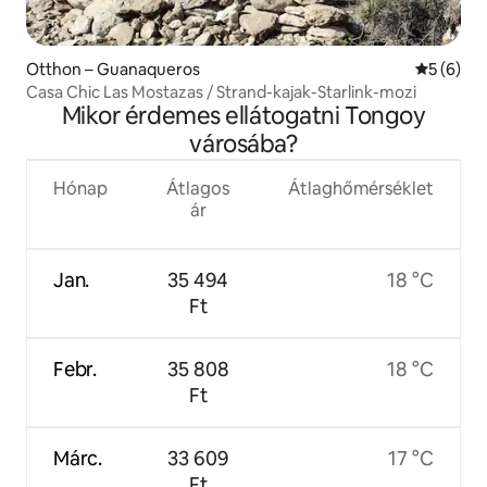
Otthon – Guanaqueros
Átlagos é
5 (6)
Casa Chic Las Mostazas / Strand-kajak-Starlink-mozi
Mikor érdemes ellátogatni Tongoy
városába?
Hónap
Átlagos
Átlaghőmérséklet
ár
Jan.
35 494
18 °C
Ft
Febr.
35 808
18 °C
Ft
Márc.
33 609
17 °C
Ft