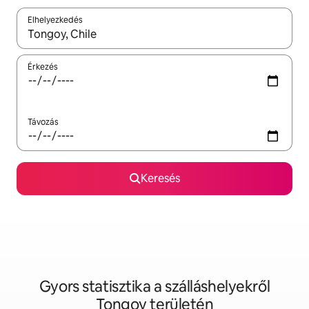
Elhelyezkedés
Az eredmények között a felfelé és a lefelé nyíllal navigálhatsz, 
Érkezés
Távozás
Keresés
Gyors statisztika a szálláshelyekről
Tongoy területén