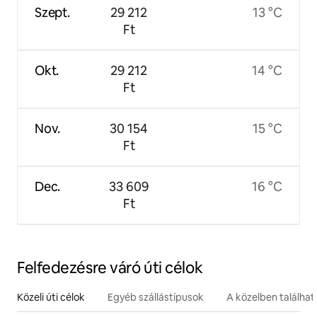
Szept.
29 212
13 °C
Ft
Okt.
29 212
14 °C
Ft
Nov.
30 154
15 °C
Ft
Dec.
33 609
16 °C
Ft
Felfedezésre váró úti célok
Közeli úti célok
Egyéb szállástípusok
A közelben találha