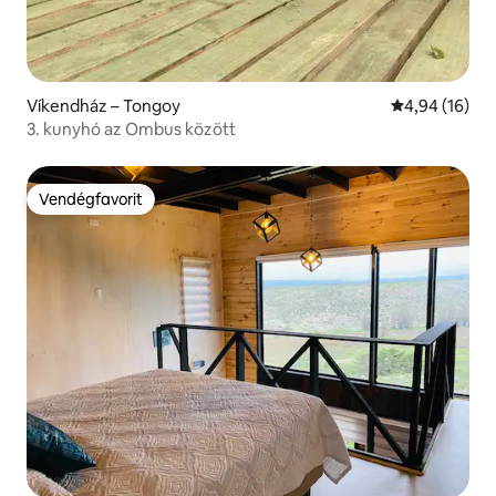
Víkendház – Tongoy
Átlagos érték
4,94 (16)
3. kunyhó az Ombus között
Vendégfavorit
Vendégfavorit