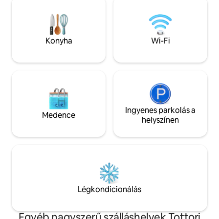
keringését.Élvezd a szaunaélményt,
szeretnének eltölt
amelyben csak itt lehet részed, a
◯Forró fazék vagy 
fatüzelésű kályha gyengéd melegében.
és a barátokkal Élv
A szobában hagyományos japán
a grillt a családjáva
süllyesztett tűzhely is található, amely a
Konyha
Wi-Fi
barátaival.Grillezőv
régi kominka-házakra jellemző.
Csak hozd el a ke
Megismerheted a hagyományos japán
és italaidat (* a fas
életmódot, például élvezhetsz egy hot
A konyha teljesen 
potot az irori (hagyományos tűzhely)
edényekkel, evőe
körül, vagy grillezhetsz nyársakat.
fűszerekkel. Önel
*Kérjük, hozd magaddal a saját
Ingyenes bérelhet
főzőeszközeidet, például a hozzávalókat
Ingyenes parkolás a
Koronavírus-véde
és a nyársakat. A fogadó egy Kobusa
Medence
csoportra ・ korlátozva ◯,
helyszínen
nevű, csendes faluban található, amely a
csoportokkal nem
Miszaszaki városhoz tartozó hegyekben,
Csak a természet k
Okajama prefektúrában fekszik. A
re a szomszéd ház
közvetlen közelben található Nisi-
érintkezési ponto
Avakura falu egyre nagyobb figyelmet
- Az utasfelvétel 
kap, mivel a regionális újjáéledésre és az
TV-ben is elmagya
újratelepítésre összpontosító falu, és a
Látogatók: Azok, 
területet a „satoyama” (művelt mezők
Légkondicionálás
nem léphetnek be
közötti erdős területek) gazdag
figyelembe, hogy olyan, mintha otthon
természeti tájai jellemzik. Élvezze a
lennél.
Egyéb nagyszerű szálláshelyek Tottori
pihenést távol a város nyüzsgésétől, a