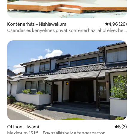
Konténerház – Nishiawakura
Átlagos érték
4,96 (26)
Csendes és kényelmes privát konténerház, ahol élvezheti
a japán eredeti tájat [több egymást követő éjszakára
kedvezmény]
Otthon – Iwami
Átlagos é
5 (3)
Maximum 15 fő Egy szálláshely a tengerparton