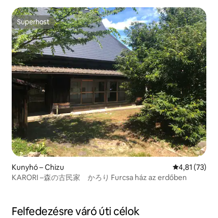
eredeti japán táj, gasztronómia, művészet, vasúti utazás.
A „Hachi” galéria, ahol megszállhat
Superhost
Superhost
Kunyhó – Chizu
Átlagos érték
4,81 (73)
KARORI –森の古民家 かろり Furcsa ház az erdőben
Felfedezésre váró úti célok