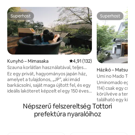
Superhost
Superhost
Superhost
Superhost
Kunyhó – Mimasaka
Átlagos értékelés: 5/4,91, 132 
4,91 (132)
Szauna korlátlan használatával, teljes
Házikó – Matsue
épület bérlés, régi ház
Ez egy privát, hagyományos japán ház,
Umi no Mado Tengerrel és hegyekkel
amelyet a tulajdonos, „JP”, aki imád
körülvett, nyugodt
Uminomado egy ma
barkácsolni, saját maga újított fel, és egy
kiadó házikó
114) csak egy cso
ideális lakóteret képzelt el egy 150 éves
körülvéve a tenge
hagyományos házban. Ennek a
található egy kis ö
szálláshelynek talán a legnagyobb
Népszerű felszereltség Tottori
a Shimane-félszigeten. Élvezd 
értéke az egyedülálló „tojásszaunája”. Ez
zavaró tényezők n
prefektúra nyaralóihoz
egy teljesen saját készítésű szauna,
helyszíneket hasz
amelyet teljes egészében JP tervezett
például amikor mi
és épített, és amelynek egyedi formája
utazni, amikor ké
lehetővé teszi a hő természetes
pihenni, vagy ami