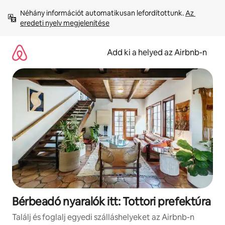
Ugrás
Néhány információt automatikusan lefordítottunk. 
Az 
a
eredeti nyelv megjelenítése
tartalomra
Add ki a helyed az Airbnb-n
Bérbeadó nyaralók itt: Tottori prefektúra
Találj és foglalj egyedi szálláshelyeket az Airbnb-n