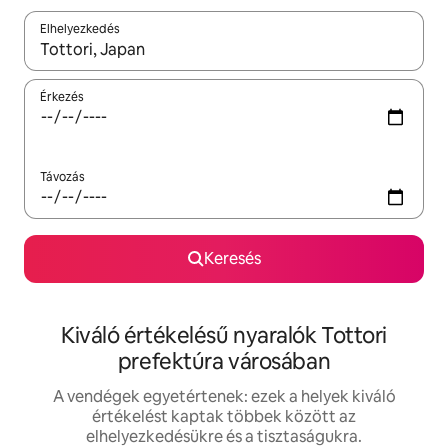
Elhelyezkedés
Az eredmények között a felfelé és a lefelé nyíllal navigálhatsz, 
Érkezés
Távozás
Keresés
Kiváló értékelésű nyaralók Tottori
prefektúra városában
A vendégek egyetértenek: ezek a helyek kiváló
értékelést kaptak többek között az
elhelyezkedésükre és a tisztaságukra.