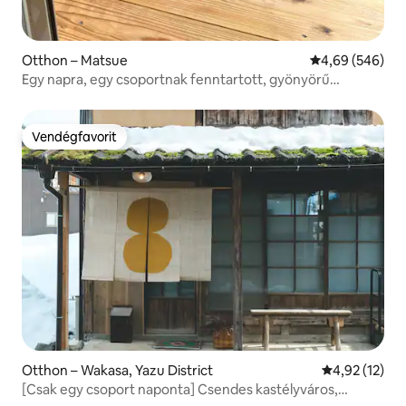
Otthon – Matsue
Átlagos értéke
4,69 (546)
Egy napra, egy csoportnak fenntartott, gyönyörű
kilátással rendelkező szoba, ahonnan a tenger nyílik. A
„Hige Dan” is adott élő koncertet a földszinti kávézó előtt,
a tengerrel szemben
Vendégfavorit
Vendégfavorit
Otthon – Wakasa, Yazu District
Átlagos érték
4,92 (12)
[Csak egy csoport naponta] Csendes kastélyváros,