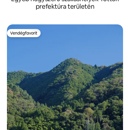
természet és a kézműves melegség
prefektúra területén
közepette.
Vendégfavorit
Vendégfavorit