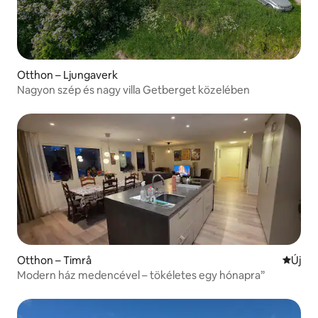
Otthon – Ljungaverk
Nagyon szép és nagy villa Getberget közelében
Otthon – Timrå
Új szál
Új
Modern ház medencével – tökéletes egy hónapra”