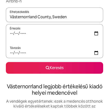
Airbnb-n
Elhelyezkedés
Az eredmények között a felfelé és a lefelé nyíllal navigálhatsz, 
Érkezés
Távozás
Keresés
Västernorrland legjobb értékelésű kiadó
helyei medencével
A vendégek egyetértenek: ezek a medencés otthonok
kiváló értékeléseket kaptak többek között az