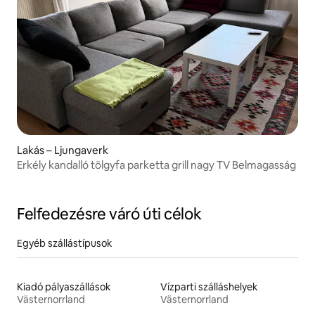
Lakás – Ljungaverk
Erkély kandalló tölgyfa parketta grill nagy TV Belmagasság
Felfedezésre váró úti célok
Egyéb szállástípusok
Kiadó pályaszállások
Vízparti szálláshelyek
Västernorrland
Västernorrland