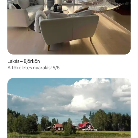
Lakás – Björkön
A tökéletes nyaralás! 5/5