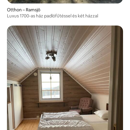
Otthon – Ramsjö
Luxus 1700-as ház padlófűtéssel és két házzal