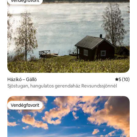
Vendégfavorit
Vendégfavorit
Házikó – Gällö
Átlagos ér
5 (10)
Sjöstugan, hangulatos gerendaház Revsundssjönnél
Vendégfavorit
Vendégfavorit