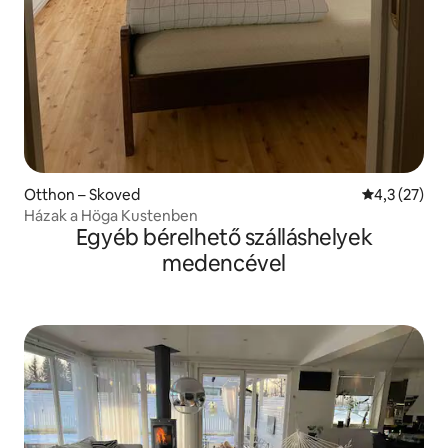
Otthon – Skoved
Átlagos érté
4,3 (27)
Házak a Höga Kustenben
Egyéb bérelhető szálláshelyek
medencével