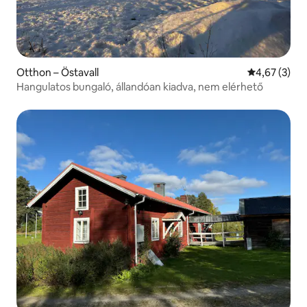
Otthon – Östavall
Átlagos érté
4,67 (3)
Hangulatos bungaló, állandóan kiadva, nem elérhető