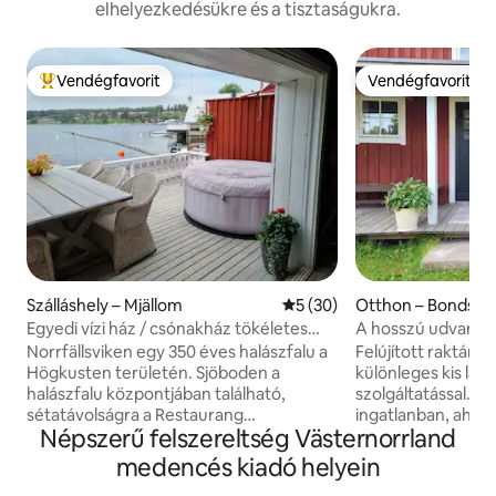
elhelyezkedésükre és a tisztaságukra.
Vendégfavorit
Vendégfavorit
Kiemelt vendégfavorit
Vendégfavorit
Szálláshely – Mjällom
Átlagos értékelés: 5/5, 30 
5 (30)
Otthon – Bondsjö
eåstaden
Egyedi vízi ház / csónakház tökéletes
A hosszú udvar
párok vagy gyermekes családok
Norrfällsviken egy 350 éves halászfalu a
Felújított raktár
számára
Högkusten területén. Sjöboden a
különleges kis lak
halászfalu központjában található,
szolgáltatással. Egy belvárosi
sétatávolságra a Restaurang
ingatlanban, ahol 
Népszerű felszereltség Västernorrland
Fiskarfängettől, a Compassen
található egy udvarban.
Pizzeriától, a Norrfällsviken Hotel &
biztonságos szállás
medencés kiadó helyein
Conference Center szállodától, a
házban az udvaron. Lehetőség 