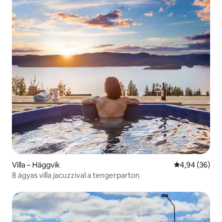
Villa – Häggvik
Átlagos érték
4,94 (36)
8 ágyas villa jacuzzival a tengerparton