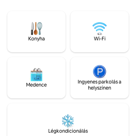
Norrfällsviken Golf Clubtól, egy kis
pótágyak elhelyezésére. Van
élelmiszerbolttal rendelkező
is, ahol a gyereke
kempingtől, egy múzeumtól, valamint
akár kubbot is játszhatnak
számos sétáló- és túraúttól. Látnivalók,
medencetakaróra 
például a Högbondens világítótorony, a
megérkezése után
Mannaminne, a Skuleskogen, az Ulvönre
vállalunk felelőss
szóló hajókirándulások stb. a közelben.
szolgáltatásokért; 
Konyha
Wi-Fi
Zárd a napjaidat egy pihentető úszással a
fürdőzőt és/vagy a
tengerben közvetlenül a mólóról, vagy
26 fok a vízben.
egy nyugtató pezsgőfürdővel (26–35.
hét)
Ingyenes parkolás a
Medence
helyszínen
Légkondicionálás