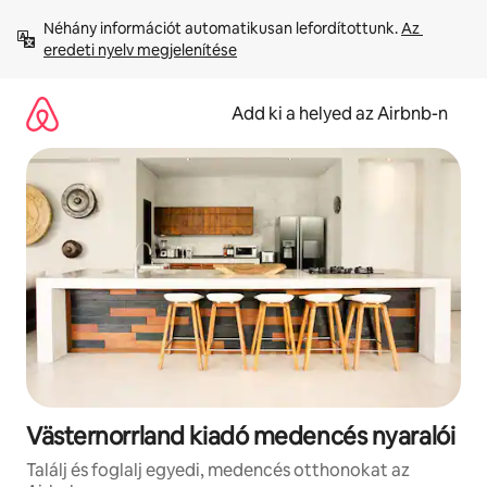
Ugrás
Néhány információt automatikusan lefordítottunk. 
Az 
a
eredeti nyelv megjelenítése
tartalomra
Add ki a helyed az Airbnb-n
Västernorrland kiadó medencés nyaralói
Találj és foglalj egyedi, medencés otthonokat az