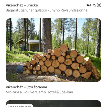
Víkendház – Bräcke
Átlagos érté
4,75 (8)
Bagarstugan, hangulatos kunyhó Revsundssjönnél
Víkendház – Storåbränna
Mini villa a BigRiverCamp Hotel & Spa-ban