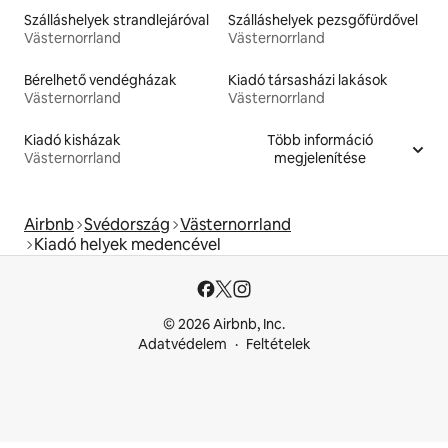
Szálláshelyek strandlejáróval
Szálláshelyek pezsgőfürdővel
Västernorrland
Västernorrland
Bérelhető vendégházak
Kiadó társasházi lakások
Västernorrland
Västernorrland
Kiadó kisházak
Több információ
Västernorrland
megjelenítése
Airbnb
Svédország
Västernorrland
Kiadó helyek medencével
© 2026 Airbnb, Inc.
Adatvédelem
Feltételek