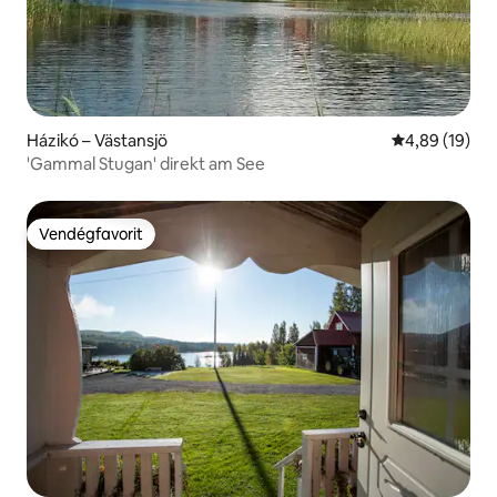
Házikó – Västansjö
Átlagos érték
4,89 (19)
'Gammal Stugan' direkt am See
Vendégfavorit
Vendégfavorit