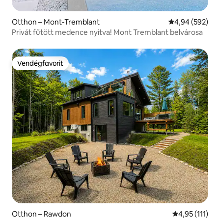
Otthon – Mont-Tremblant
Átlagos értéke
4,94 (592)
Privát fűtött medence nyitva! Mont Tremblant belvárosa
Vendégfavorit
Vendégfavorit
Otthon – Rawdon
Átlagos értéke
4,95 (111)