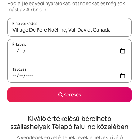
Foglalj le egyedi nyaralókat, otthonokat és még sok
mást az Airbnb-n
Elhelyezkedés
Az eredmények között a felfelé és a lefelé nyíllal navigálhatsz, 
Érkezés
Távozás
Keresés
Kiváló értékelésű bérelhető
szálláshelyek Télapó falu Inc közelében
A vendégek egyetértenek: ezek a helyek kiváló