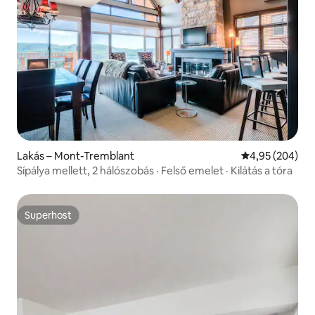
Lakás – Mont-Tremblant
Átlagos értéke
4,95 (204)
Sípálya mellett, 2 hálószobás · Felső emelet · Kilátás a tóra
Superhost
Superhost