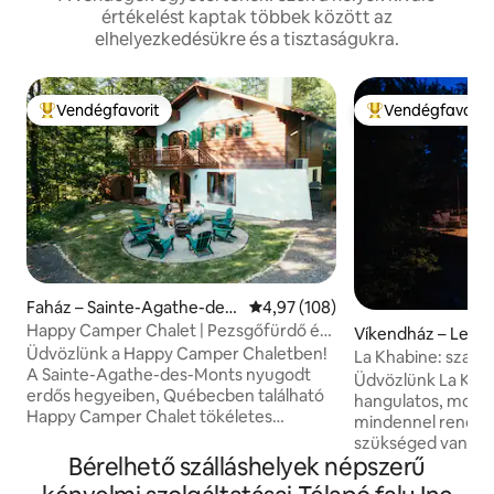
értékelést kaptak többek között az
elhelyezkedésükre és a tisztaságukra.
Vendégfavorit
Vendégfavorit
Kiemelt vendégfavorit
Kiemelt vendégfa
Faház – Sainte-Agathe-des-
Átlagos értékelés: 5/4,97, 108 
4,97 (108)
Monts
Happy Camper Chalet | Pezsgőfürdő és
Víkendház – Les L
szauna a hegyen
Üdvözlünk a Happy Camper Chaletben!
s Regional County
La Khabine: szauna
A Sainte-Agathe-des-Monts nyugodt
lity
Tremblanttól
Üdvözlünk La Khabin
erdős hegyeiben, Québecben található
hangulatos, mode
Happy Camper Chalet tökéletes
mindennel rendelk
menedéket kínál egy békés
szükséged van a k
kiruccanáshoz. A vintage bájt modern
Bérelhető szálláshelyek népszerű
természethez. Élvezz egy pohár bort
kényelmi szolgáltatásokkal ötvöző
egy pattogó tűz ha