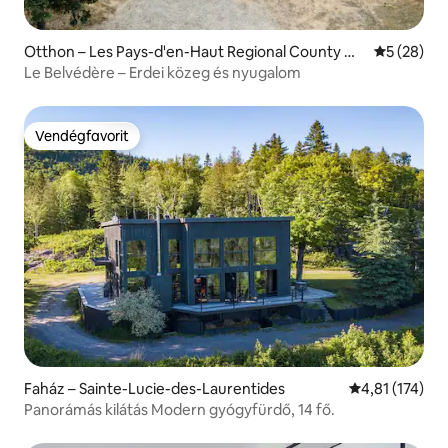
Otthon – Les Pays-d'en-Haut Regional County Mu
Átlagos ér
5 (28)
nicipality
Le Belvédère – Erdei közeg és nyugalom
Vendégfavorit
Vendégfavorit
Faház – Sainte-Lucie-des-Laurentides
Átlagos értéke
4,81 (174)
Panorámás kilátás Modern gyógyfürdő, 14 fő.