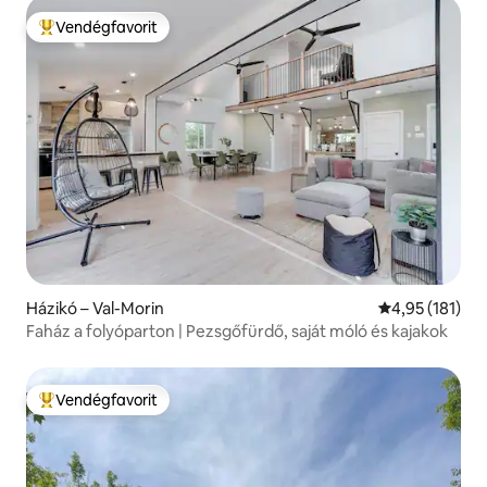
Vendégfavorit
Kiemelt vendégfavorit
Házikó – Val-Morin
Átlagos értéke
4,95 (181)
Faház a folyóparton | Pezsgőfürdő, saját móló és kajakok
Vendégfavorit
Kiemelt vendégfavorit