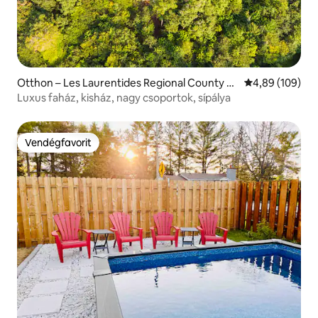
Otthon – Les Laurentides Regional County M
Átlagos értéke
4,89 (109)
unicipality
Luxus faház, kisház, nagy csoportok, sípálya
Vendégfavorit
Vendégfavorit