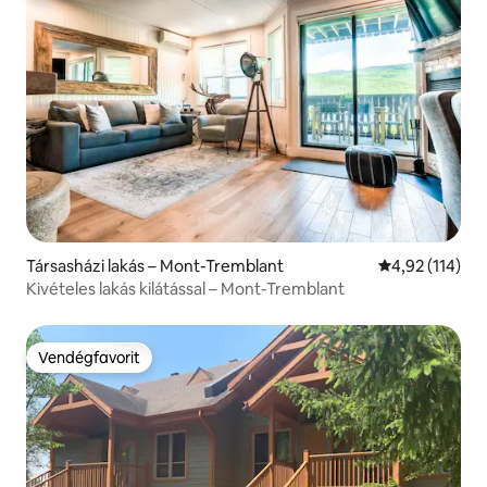
Társasházi lakás – Mont-Tremblant
Átlagos értéke
4,92 (114)
Kivételes lakás kilátással – Mont-Tremblant
Vendégfavorit
Vendégfavorit