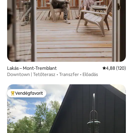
Lakás – Mont-Tremblant
Átlagos értéke
4,88 (120)
Downtown | Tetőterasz • Transzfer • Előadás
Vendégfavorit
Kiemelt vendégfavorit