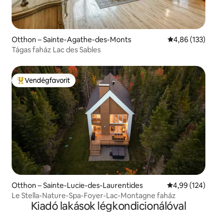
Otthon – Sainte-Agathe-des-Monts
Átlagos értéke
4,86 (133)
Tágas faház Lac des Sables
Vendégfavorit
Kiemelt vendégfavorit
Otthon – Sainte-Lucie-des-Laurentides
Átlagos értéke
4,99 (124)
Le Stella-Nature-Spa-Foyer-Lac-Montagne faház
Kiadó lakások légkondicionálóval