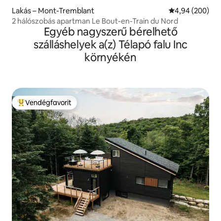
Lakás – Mont-Tremblant
Átlagos értéke
4,94 (200)
2 hálószobás apartman Le Bout-en-Train du Nord
Egyéb nagyszerű bérelhető
szálláshelyek a(z) Télapó falu Inc
környékén
Vendégfavorit
Kiemelt vendégfavorit