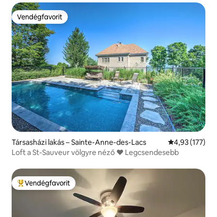
Vendégfavorit
Vendégfavorit
Társasházi lakás – Sainte-Anne-des-Lacs
Átlagos értéke
4,93 (177)
Loft a St-Sauveur völgyre néző ❤️ Legcsendesebb
Vendégfavorit
Kiemelt vendégfavorit