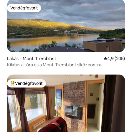
Vendégfavorit
Vendégfavorit
Lakás – Mont-Tremblant
Átlagos érték
4,9 (205)
Kilátás a tóra és a Mont-Tremblant síközpontra.
Vendégfavorit
Kiemelt vendégfavorit