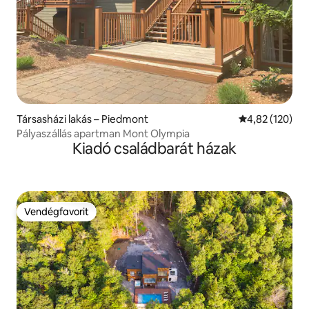
Társasházi lakás – Piedmont
Átlagos értéke
4,82 (120)
Pályaszállás apartman Mont Olympia
Kiadó családbarát házak
Vendégfavorit
Vendégfavorit