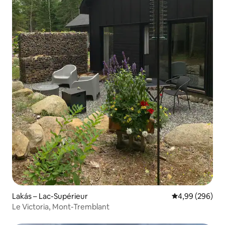
Lakás – Lac-Supérieur
Átlagos értéke
4,99 (296)
Le Victoria, Mont-Tremblant