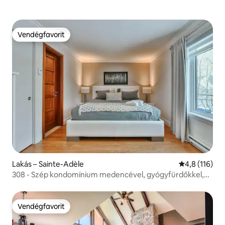
Vendégfavorit
Vendégfavorit
Lakás – Sainte-Adèle
Átlagos érték
4,8 (116)
308 - Szép kondomínium medencével, gyógyfürdőkkel,
szaunákkal és edzőteremmel
Vendégfavorit
Vendégfavorit