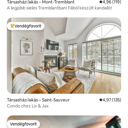
Társasházi lakás – Mont-Tremblant
Átlagos értéke
4,96 (119)
A legjobb síelés Tremblantban! Fából készült kandalló!
Vendégfavorit
Kiemelt vendégfavorit
Társasházi lakás – Saint-Sauveur
Átlagos értéke
4,97 (135)
Condo chez Liv & Jax
Vendégfavorit
Vendégfavorit