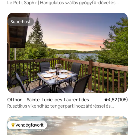
Le Petit Saphir | Hangulatos szállás gyógyfürdővel és
biliárdasztallal
Superhost
Superhost
Otthon – Sainte-Lucie-des-Laurentides
Átlagos értéke
4,82 (105)
Rusztikus víkendház tengerparti hozzáféréssel és
kajakokkal
Vendégfavorit
Kiemelt vendégfavorit