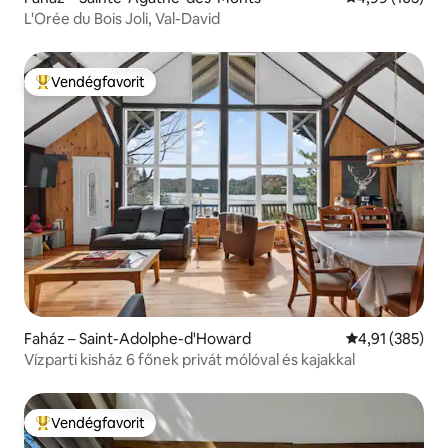
L'Orée du Bois Joli, Val-David
Vendégfavorit
Kiemelt vendégfavorit
Faház – Saint-Adolphe-d'Howard
Átlagos értéke
4,91 (385)
Vízparti kisház 6 főnek privát mólóval és kajakkal
Vendégfavorit
Kiemelt vendégfavorit