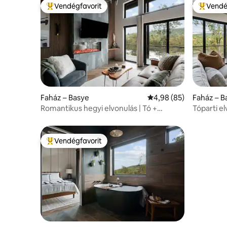
Vendégfavorit
Vendé
Kiemelt vendégfavorit
Kiemelt 
Faház – Basye
Átlagos értékelés: 5/4
4,98 (85)
Faház – B
Romantikus hegyi elvonulás | Tó +
Tóparti e
pezsgőfürdő az Exhalénál
kilátássa
Vendégfavorit
Kiemelt vendégfavorit