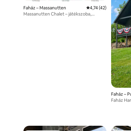
Faház – Massanutten
Átlagos értékelés: 5/
4,74 (42)
Massanutten Chalet – játékszoba,
pezsgőfürdő és kilátás
Faház – Pu
Faház Har
összejöv