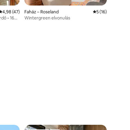
Átlagos értékelés: 5/4,98, 47 vélemény
4,98 (47)
Faház – Roseland
Átlagos értékelés:
5 (16)
rdő • 16+
Wintergreen elvonulás