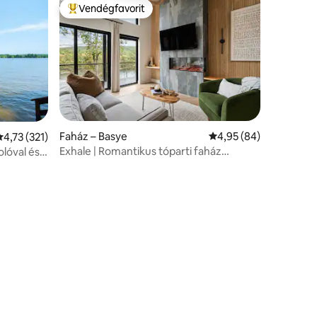
Vendégfavorit
Kiemelt vendégfavorit
Faház – Basye
Átlagos értékelés: 5/
4,95 (84)
tlagos értékelés: 5/4,73, 321 vélemény
4,73 (321)
Exhale | Romantikus tóparti faház
olóval és
pezsgőfürdővel