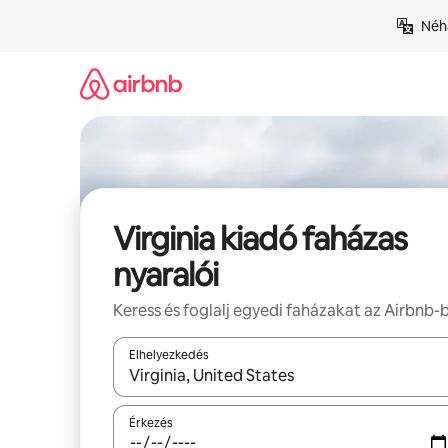
Ugrás
Néhá
a
tartalomra
Virginia kiadó faházas
nyaralói
Keress és foglalj egyedi faházakat az Airbnb-
Elhelyezkedés
Az eredmények között a felfelé és a lefelé nyíllal 
Érkezés