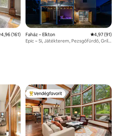
tlagos értékelés: 5/4,96, 161 vélemény
4,96 (161)
Faház – Elkton
Átlagos értékelés: 5/
4,97 (91)
Epic ~ Sí, Játékterem, Pezsgőfürdő, Grill,
ászatok
Tűzrakóhely ~
Vendégfavorit
Kiemelt vendégfavorit