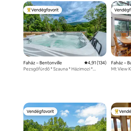
Vendégfavorit
Vendégf
Kiemelt vendégfavorit
Vendégf
Faház – Bentonville
Átlagos értékelés: 5/4
4,91 (134)
Faház – B
Pezsgőfürdő * Szauna * Házimozi *
Mt View Ki
Játékszoba * Kilátás
Vendégfavorit
Vendé
Vendégfavorit
Kiemelt 