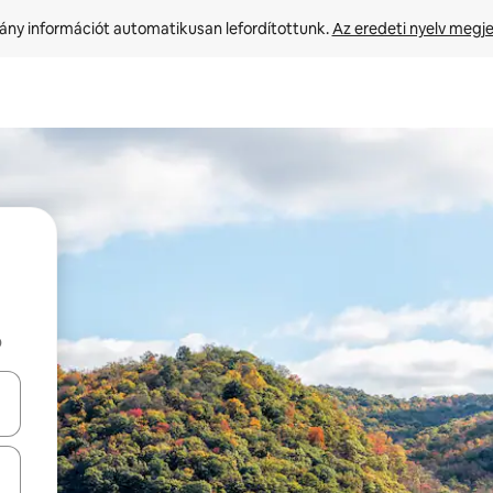
ny információt automatikusan lefordítottunk. 
Az eredeti nyelv megje
b
navigálhatsz, illetve érintő és lapozó mozdulatokkal is felfedezheted ők