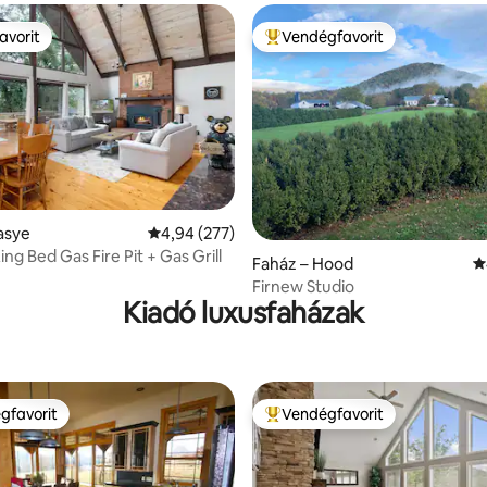
avorit
Vendégfavorit
avorit
Kiemelt vendégfavorit
,91, 134 vélemény
asye
Átlagos értékelés: 5/4,94, 277 vélemény
4,94 (277)
ng Bed Gas Fire Pit + Gas Grill
Faház – Hood
Á
Firnew Studio
Kiadó luxusfaházak
gfavorit
Vendégfavorit
vendégfavorit
Kiemelt vendégfavorit