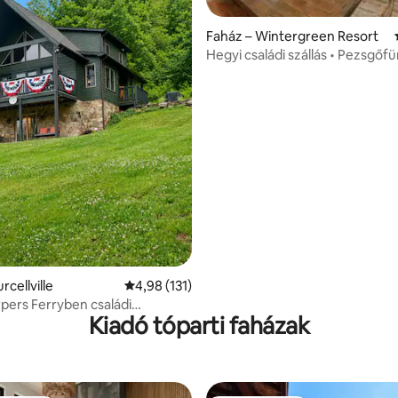
4,74, 42 vélemény
Faház – Wintergreen Resort
Hegyi családi szállás • Pezsgőfü
fő
rcellville
Átlagos értékelés: 5/4,98, 131 vélemény
4,98 (131)
pers Ferryben családi
Kiadó tóparti faházak
etelekhez