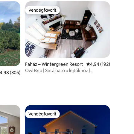
Vendégfavorit
Vendégfavorit
Faház – Wintergreen Resort
Átlagos értékelés: 5/4
4,94 (192)
Owl Bnb | Sétálható a lejtőkhöz |
tlagos értékelés: 5/4,98, 305 vélemény
4,98 (305)
Speakeasy szoba
Vendégfavorit
Vendégfavorit