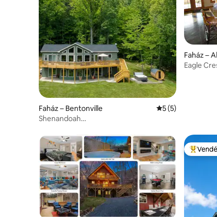
Faház – 
Eagle Cre
Faház – Bentonville
Átlagos értékelés
5 (5)
Shenandoah
Chalet|Pezsgőfürdő|Szauna|Mozi|Játékszoba
Vendé
Kiemelt 