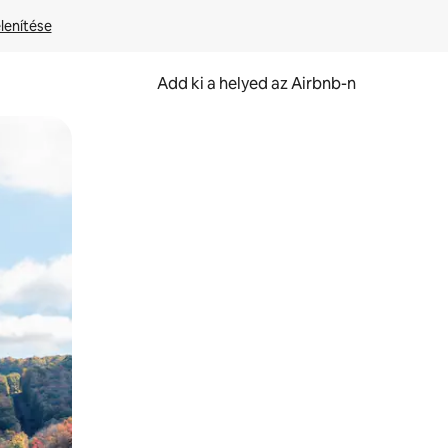
lenítése
Add ki a helyed az Airbnb-n
et.