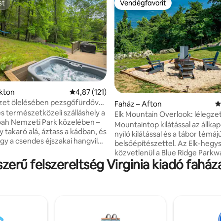
st
Vendégfavorit
st
Vendégfavorit
92, 130 vélemény
lkton
Átlagos értékelés: 5/4,87, 121 vélemény
4,87 (121)
et ölelésében pezsgőfürdővel,
Faház – Afton
Á
llyel, SNP közelében
s természetközeli szálláshely a
Elk Mountain Overlook: lélegzete
ah Nemzeti Park közelében –
kilátás
Mountaintop kilátással az állka
y takaró alá, áztass a kádban, és
nyíló kilátással és a tábor témáj
gy a csendes éjszakai hangvilág
belsőépítészettel. Az Elk-hegy
adalmait - Csak 30 percre
közvetlenül a Blue Ridge Parkw
oah Nemzeti Parktól és a
zerű felszereltség Virginia kiadó faház
található ez a kis faház kevese
éri kandalló – Privát
percre Charlottesville-től, 10 pe
dő erdőre néző kilátással –
szőlőültetvényektől/sörfőzdék
mályvacukor sütését a
és 10 percre Waynesborótól. Pi
en a csillagos ég alatt. - 3
ebben a természetes menedék
rivát telken - Grillezés –
ahol 2 nagyméretű hálószoba, 
 egy romantikus kiruccanáshoz
személyes áztató kád, kétfejű