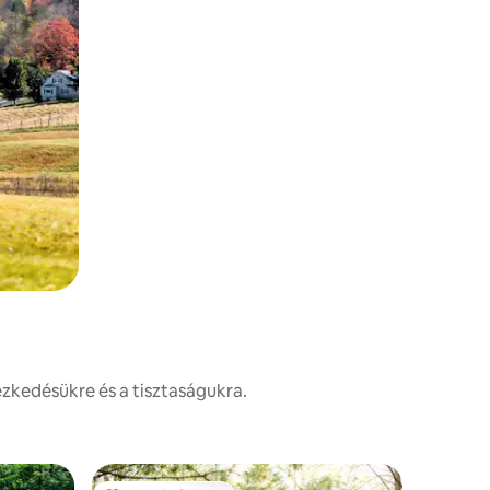
zkedésükre és a tisztaságukra.
Faház – 