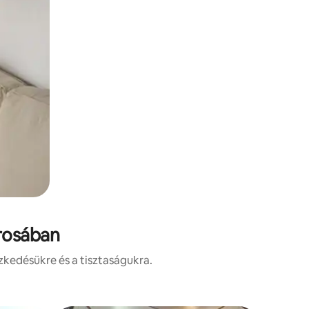
árosában
zkedésükre és a tisztaságukra.