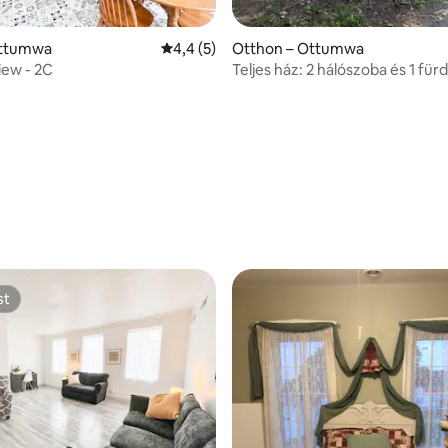
Ottumwa
Átlagos értékelés: 5/4,4, 5 vélemény
4,4 (5)
Otthon – Ottumwa
iew - 2C
Teljes ház: 2 hálószoba és 1 fü
: 5/5, 6 vélemény
st
st