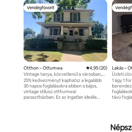
Vendégfavorit
Vendégf
Vendégfavorit
Vendégf
Otthon – Ottumwa
Átlagos értékelés: 5/4
4,95 (20)
Lakás – 
Vintage tanya, közvetlenül a városban,
Üzleti út
parkolóhellyel!
is szívese
25% kedvezményt kaphatsz a legalább
1 ágy 1 fürdőszoba saját, teljesen
30 napos foglalásokra ebben a bájos,
berendezett. Tökéletes 
vintage stílusú otthumwai
foglaláso
parasztházban. Ez az ingatlan ideális
távú fogla
utazó ápolóknak vagy vezetőknek, és
kórházi u
kényelmes, tágas menedéket kínál. A
Kulcs nélk
minimális tartózkodási idő 4 éjszaka, de
keresztül
szeretjük a 30 napnál hosszabb
érdekében
foglalásokat. A parasztházban 3
452’hüvel
Népsze
hálószoba található: egy king-size
amely ama