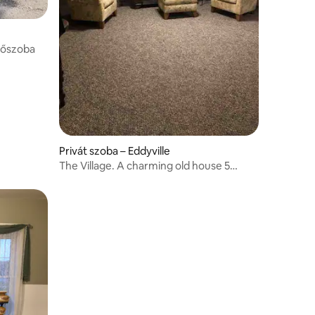
rdőszoba
Privát szoba – Eddyville
The Village. A charming old house 5
private rooms