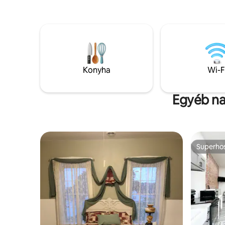
méretű hálószoba, egy hálószoba antik
felszerelv
franciaággyal, egy emeletes ágy
tulajdono
(egyszemélyes ágy a franciaágy felett)
akiknek n
és egy nem szabványos queen-size
háziállatuk. A vendégnek 
méretű hálószoba az alagsorban. A 3
parkolóhe
hálószoba és a teljes fürdőszoba az
lefoglalni
emeleten található, a főszinten pedig
A háziáll
Konyha
Wi-F
egy WC-vel felszerelt helyiség van.
szigorú.
Egyéb na
Superho
Superho