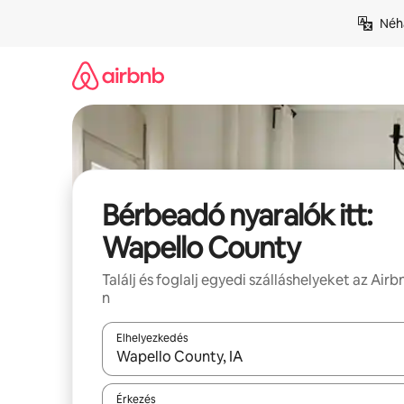
Ugrás
Néhá
a
tartalomra
Bérbeadó nyaralók itt:
Wapello County
Találj és foglalj egyedi szálláshelyeket az Airb
n
Elhelyezkedés
Az eredmények között a felfelé és a lefelé nyíllal 
Érkezés