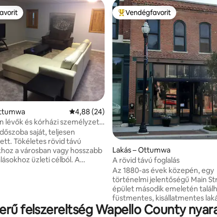
avorit
Vendégfavorit
avorit
Kiemelt vendégfavorit
,95, 20 vélemény
Ottumwa
Átlagos értékelés: 5/4,88, 24 vélemény
4,88 (24)
on lévők és kórházi személyzet
n látott
rövid távú
Lakás – Ottumwa
khoz a városban vagy hosszabb
lásokhoz üzleti célból. A
A rövid távú foglalás
tazási személyzet üdvözölte .
Az 1880-as évek közepén, egy
üli bejárat a privát bejáraton
történelmi jelentőségű Main St
 történő könnyű hozzáférés
épület második emeletén találh
. Mosógép és szárítógép a
füstmentes, kisállatmentes lak
ykes síkképernyős TV-ben,
rű felszereltség Wapello County nyar
ötvözi a bájt és a modern kény
zon tűzjelzővel van
kizárólag felnőtt vendégeket szol