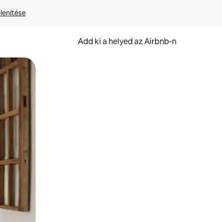
lenítése
Add ki a helyed az Airbnb-n
et.