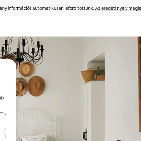
ny információt automatikusan lefordítottunk. 
Az eredeti nyelv megje
nb-
navigálhatsz, illetve érintő és lapozó mozdulatokkal is felfedezheted ők