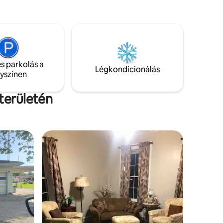
szabadidődben, imádni fogod ezt a
gi
békés helyet, amely közel van
helyi
mindenhez, amire szükséged van, mégis
volságra
úgy érzed, hogy egy másik világban vagy.
nek
elíthető
smánk
s parkolás a
Légkondicionálás
lyszínen
k, akik
 keresnek
területén