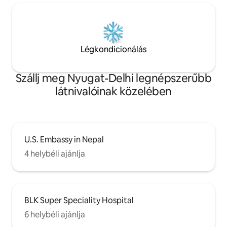
Légkondicionálás
Szállj meg Nyugat-Delhi legnépszerűbb
látnivalóinak közelében
U.S. Embassy in Nepal
4 helybéli ajánlja
BLK Super Speciality Hospital
6 helybéli ajánlja