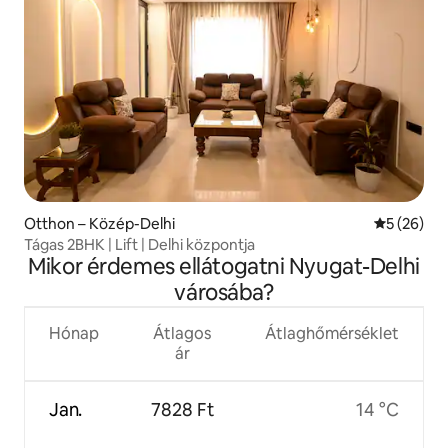
Otthon – Közép-Delhi
Átlagos ér
5 (26)
Tágas 2BHK | Lift | Delhi központja
Mikor érdemes ellátogatni Nyugat-Delhi
városába?
Hónap
Átlagos
Átlaghőmérséklet
ár
Jan.
7828 Ft
14 °C