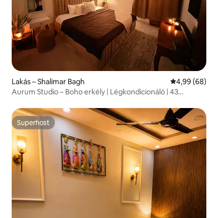
Lakás – Shalimar Bagh
Átlagos érték
4,99 (68)
Aurum Studio – Boho erkély | Légkondicionáló | 43
hüvelykes LED | Hinta
Superhost
Superhost