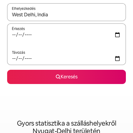
Elhelyezkedés
Az eredmények között a felfelé és a lefelé nyíllal navigálhatsz, 
Érkezés
Távozás
Keresés
Gyors statisztika a szálláshelyekről
Nyugat-Delhi területén