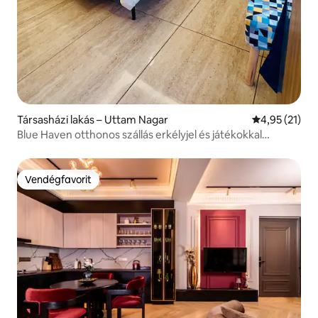
Társasházi lakás – Uttam Nagar
Átlagos érték
4,95 (21)
Blue Haven otthonos szállás erkélyjel és játékokkal
felszerelt pihenőhellyel
Vendégfavorit
Vendégfavorit