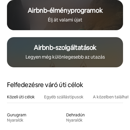
Airbnb-élményprogramok
Élj át valami újat
Airbnb-szolgáltatások
Legyen még különlegesebb az utazás
Felfedezésre váró úti célok
Közeli úti célok
Egyéb szállástípusok
A közelben találha
Gurugram
Dehradún
Nyaralók
Nyaralók