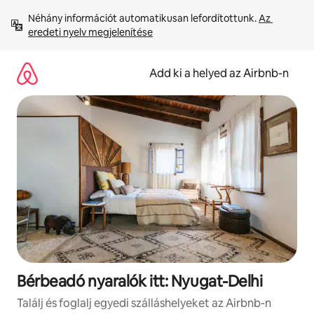
Ugrás
Néhány információt automatikusan lefordítottunk. 
Az 
a
eredeti nyelv megjelenítése
tartalomra
Add ki a helyed az Airbnb-n
Bérbeadó nyaralók itt: Nyugat-Delhi
Találj és foglalj egyedi szálláshelyeket az Airbnb-n