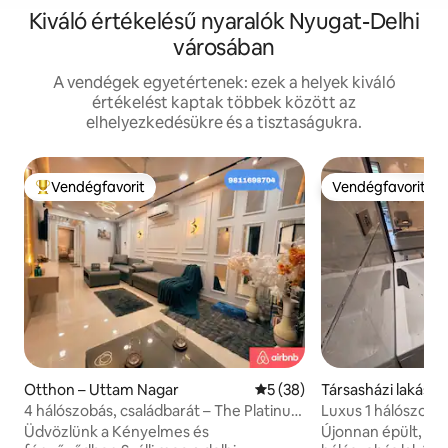
Kiváló értékelésű nyaralók Nyugat-Delhi
városában
A vendégek egyetértenek: ezek a helyek kiváló
értékelést kaptak többek között az
elhelyezkedésükre és a tisztaságukra.
Vendégfavorit
Vendégfavorit
Kiemelt vendégfavorit
Vendégfavorit
Otthon – Uttam Nagar
Átlagos értékelés: 5/5, 38 
5 (38)
Társasházi lakás 
r
4 hálószobás, családbarát – The Platinum
Luxus 1 hálószobá
Pod Home Stay
| Rajouri Garden | 
Üdvözlünk a Kényelmes és
Újonnan épült, tel