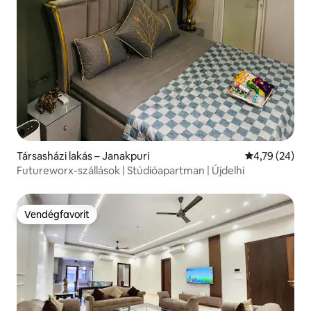
Társasházi lakás – Janakpuri
Átlagos érték
4,79 (24)
Futureworx-szállások | Stúdióapartman | Újdelhi
Vendégfavorit
Vendégfavorit