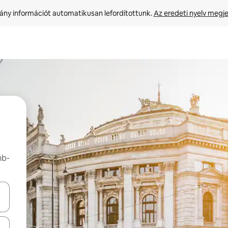
ny információt automatikusan lefordítottunk. 
Az eredeti nyelv megje
nb-
navigálhatsz, illetve érintő és lapozó mozdulatokkal is felfedezheted ők