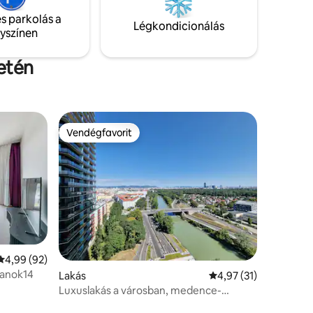
közvetlenül összekötő, mindössze 10
ezd meg az
s parkolás a
perces földalatti közlekedés.
Légkondicionálás
ével!
lyszínen
letén
Vendégfavorit
Vendégfavorit
Átlagos értékelés: 5/4,99, 92 vélemény
4,99 (92)
anok14
Lakás
Átlagos értékelés: 5/
4,97 (31)
Luxuslakás a városban, medence-
hozzáféréssel