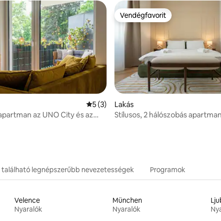
Vendégfavorit
Vendégfavorit
: 5/5, 7 vélemény
Átlagos értékelés: 5/5, 3 vélemény
5 (3)
Lakás
apartman az UNO City és az
Stílusos, 2 hálószobás apartman
au közelében
Landstrasse-n
 található legnépszerűbb nevezetességek
Programok
Velence
München
Lju
Nyaralók
Nyaralók
Nya