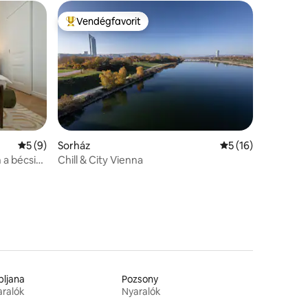
Vendégfavorit
Kiemelt vendégfavorit
Átlagos értékelés: 5/5, 9 vélemény
5 (9)
Sorház
Átlagos értékelés:
5 (16)
 a bécsi
Chill & City Vienna
bljana
Pozsony
ralók
Nyaralók