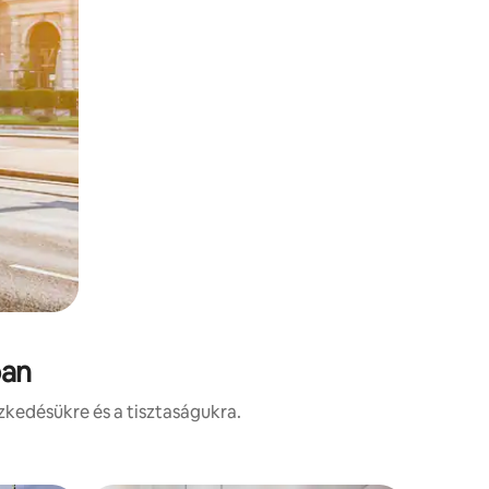
ban
zkedésükre és a tisztaságukra.