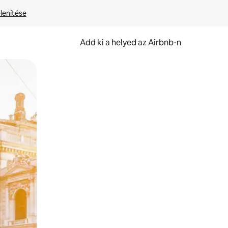
lenítése
Add ki a helyed az Airbnb-n
et.