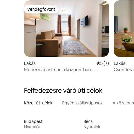
Vendégfavorit
Vendégfavorit
Lakás
Átlagos értékelés
5 (7)
Lakás
Modern apartman a központban –
Csendes 
légkondicionált
Alte Don
Felfedezésre váró úti célok
Közeli úti célok
Egyéb szállástípusok
A közelben
Budapest
Bécs
Nyaralók
Nyaralók