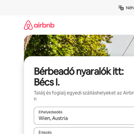
Ugrás
Néhá
a
tartalomra
Bérbeadó nyaralók itt:
Bécs I.
Találj és foglalj egyedi szálláshelyeket az Airb
n
Elhelyezkedés
Az eredmények között a felfelé és a lefelé nyíllal 
Érkezés