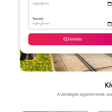
Távozás
Keresés
Ki
A vendégek egyetértenek: ezek