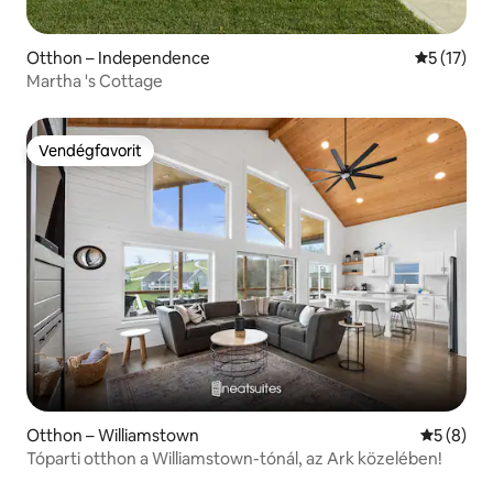
Otthon – Independence
Átlagos ér
5 (17)
Martha 's Cottage
Vendégfavorit
Vendégfavorit
Otthon – Williamstown
Átlagos é
5 (8)
Tóparti otthon a Williamstown-tónál, az Ark közelében!