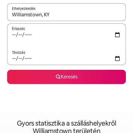
Elhelyezkedés
Az eredmények között a felfelé és a lefelé nyíllal navigálhatsz, 
Érkezés
Távozás
Keresés
Gyors statisztika a szálláshelyekről
Williamstown területén