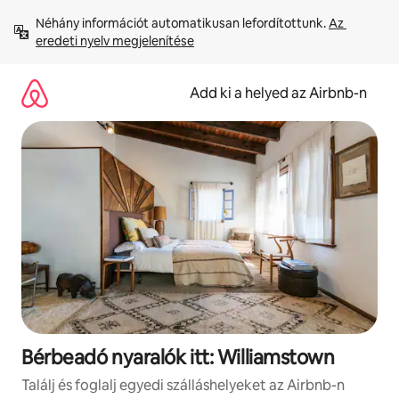
Ugrás
Néhány információt automatikusan lefordítottunk. 
Az 
a
eredeti nyelv megjelenítése
tartalomra
Add ki a helyed az Airbnb-n
Bérbeadó nyaralók itt: Williamstown
Találj és foglalj egyedi szálláshelyeket az Airbnb-n