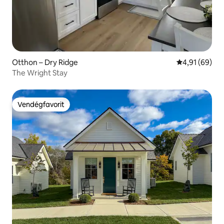
Otthon – Dry Ridge
Átlagos érték
4,91 (69)
The Wright Stay
Vendégfavorit
Vendégfavorit