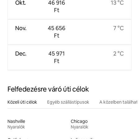
Okt.
46 916
13 °C
Ft
Nov.
45 656
7 °C
Ft
Dec.
45 971
2 °C
Ft
Felfedezésre váró úti célok
Közeli úti célok
Egyéb szállástípusok
A közelben találha
Nashville
Chicago
Nyaralók
Nyaralók