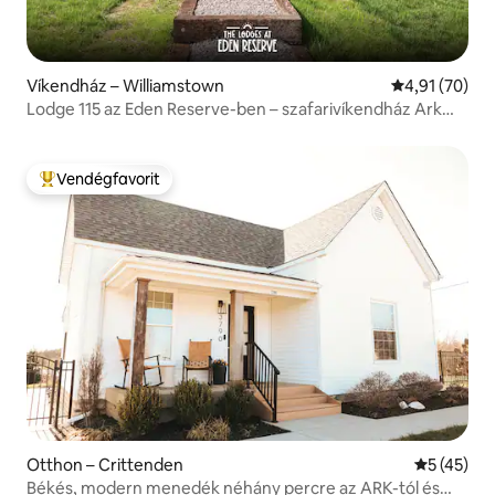
Víkendház – Williamstown
Átlagos érték
4,91 (70)
Lodge 115 az Eden Reserve-ben – szafarivíkendház Ark
közelében
Vendégfavorit
Kiemelt vendégfavorit
Otthon – Crittenden
Átlagos ér
5 (45)
Békés, modern menedék néhány percre az ARK-tól és