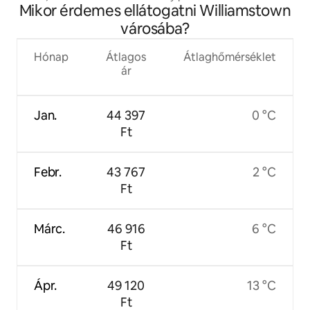
Mikor érdemes ellátogatni Williamstown
NKy-tól
városába?
Hónap
Átlagos
Átlaghőmérséklet
ár
Jan.
44 397
0 °C
Ft
Febr.
43 767
2 °C
Ft
Márc.
46 916
6 °C
Ft
Ápr.
49 120
13 °C
Ft