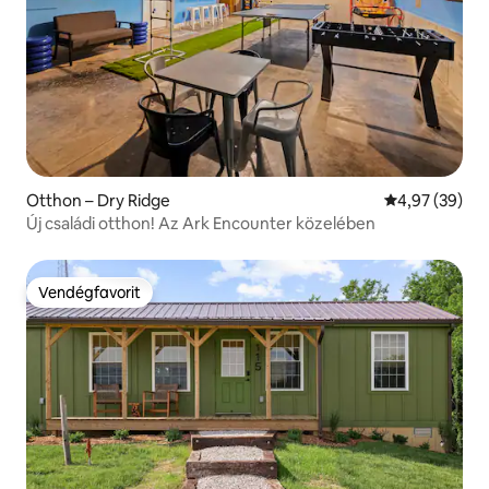
Otthon – Dry Ridge
Átlagos érték
4,97 (39)
Új családi otthon! Az Ark Encounter közelében
Vendégfavorit
Vendégfavorit