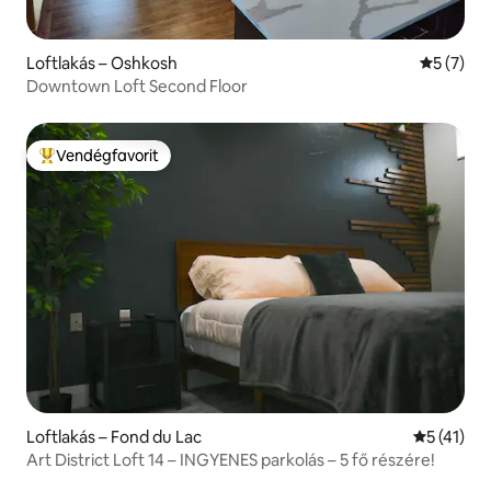
Loftlakás – Oshkosh
Átlagos é
5 (7)
Downtown Loft Second Floor
Vendégfavorit
Kiemelt vendégfavorit
Loftlakás – Fond du Lac
Átlagos ér
5 (41)
Art District Loft 14 – INGYENES parkolás – 5 fő részére!