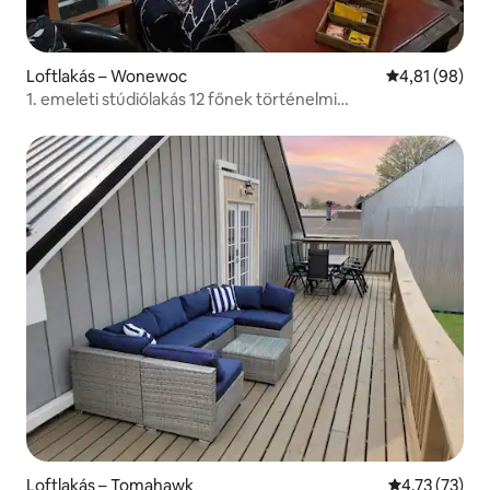
Loftlakás – Wonewoc
Átlagos érték
4,81 (98)
1. emeleti stúdiólakás 12 főnek történelmi
takarmányőrlőben
Loftlakás – Tomahawk
Átlagos érték
4,73 (73)