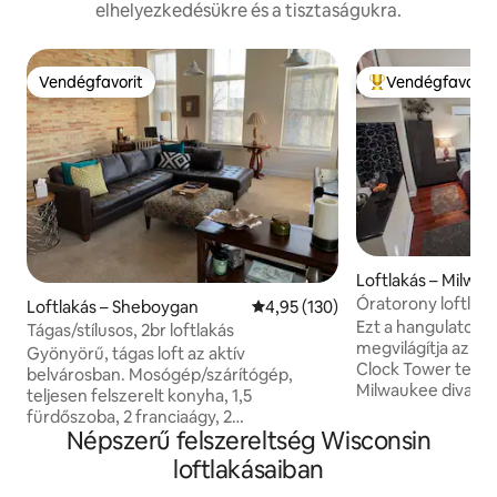
elhelyezkedésükre és a tisztaságukra.
Vendégfavorit
Vendégfavorit
Vendégfavorit
Kiemelt vendégfa
Loftlakás – Milwa
Óratorony loftlaká
Loftlakás – Sheboygan
Átlagos értékelés: 5/4,95, 130 
4,95 (130)
közelében
Ezt a hangulatos, 
Tágas/stílusos, 2br loftlakás
megvilágítja az Al
Gyönyörű, tágas loft az aktív
Clock Tower teliho
belvárosban. Mosógép/szárítógép,
Milwaukee divatos
teljesen felszerelt konyha, 1,5
Walker's Point ne
fürdőszoba, 2 franciaágy, 2
Pihenj az erkélyen
Népszerű felszereltség Wisconsin
kétszemélyes ágy, hely a
nyíló kilátást, va
családnak/barátoknak. Alapvető otthoni
loftlakásaiban
frissítőket. Sétálj
felszereléssel ellátva. 3 Smart TV,
kerékpárral, és fe