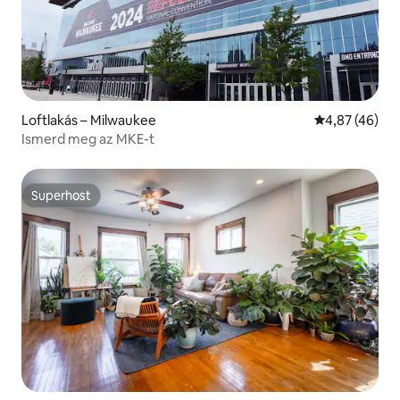
Loftlakás – Milwaukee
Átlagos érték
4,87 (46)
Ismerd meg az MKE-t
Superhost
Superhost