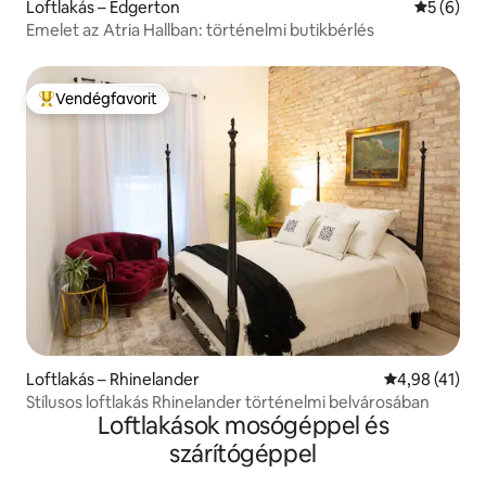
Loftlakás – Edgerton
Átlagos é
5 (6)
Emelet az Atria Hallban: történelmi butikbérlés
Vendégfavorit
Kiemelt vendégfavorit
Loftlakás – Rhinelander
Átlagos érték
4,98 (41)
Stílusos loftlakás Rhinelander történelmi belvárosában
Loftlakások mosógéppel és
szárítógéppel