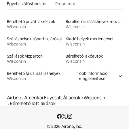
Egyéb szállástípusok
Programok
Bérelhető privát lakrészek
Bérelhető szálláshelyek mozgáskorlátozottaknak megfelelő magasságú WC-vel
Wisconsin
Wisconsin
Szálláshelyek tóparti lejáróval
Kiadó helyek medencével
Wisconsin
Wisconsin
Szállások vízparton
Bérelhető lakóautók
Wisconsin
Wisconsin
Bérelhető falusi szálláshelyek
Több információ
Wisconsin
megjelenítése
Airbnb
Amerikai Egyesült Államok
Wisconsin
Bérelhető loftlakások
© 2026 Airbnb, Inc.