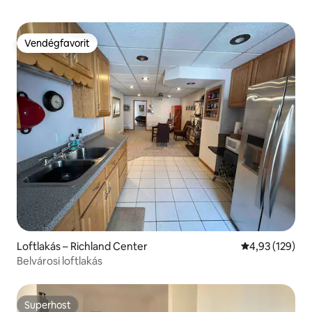
Vendégfavorit
Vendégfavorit
Loftlakás – Richland Center
Átlagos értéke
4,93 (129)
Belvárosi loftlakás
Superhost
Superhost