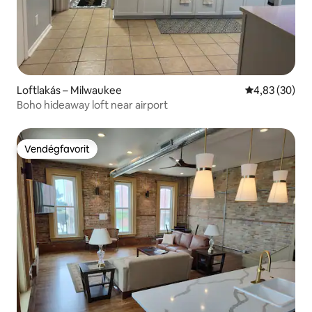
Loftlakás – Milwaukee
Átlagos érték
4,83 (30)
Boho hideaway loft near airport
Vendégfavorit
Vendégfavorit