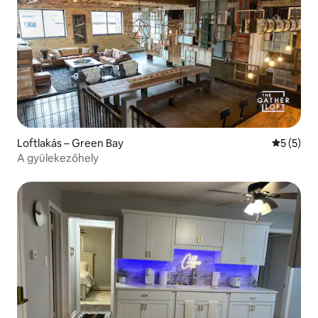
Loftlakás – Green Bay
Átlagos é
5 (5)
A gyülekezőhely