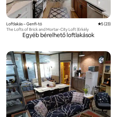
Loftlakás – Genfi-tó
Átlagos ér
5 (23)
The Lofts of Brick and Mortar-City Loft |Erkély
Egyéb bérelhető loftlakások