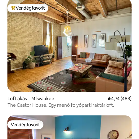
Vendégfavorit
Kiemelt vendégfavorit
Loftlakás – Milwaukee
Átlagos értéke
4,74 (483)
The Castor House. Egy menő folyóparti raktárloft.
Vendégfavorit
Vendégfavorit