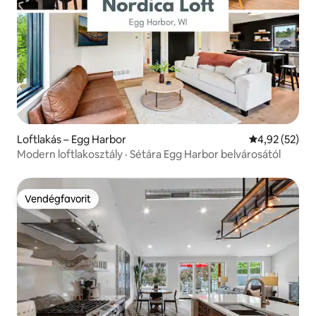
Loftlakás – Egg Harbor
Átlagos érték
4,92 (52)
Modern loftlakosztály · Sétára Egg Harbor belvárosától
Vendégfavorit
Vendégfavorit