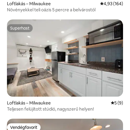
Loftlakás – Milwaukee
Átlagos értéke
4,93 (164)
Növényekkel teli oázis 5 percre a belvárostól
Superhost
Superhost
Loftlakás – Milwaukee
Átlagos é
5 (9)
Teljesen felújított stúdió, nagyszerű helyen!
Vendégfavorit
Vendégfavorit