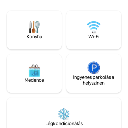
ingyenes Wi-Fi. Hátul fizetős
ételeket, a kézmű
parkolóhelyek állnak rendelkezésre, de
szeszes italokat.
éjszakánként/hétvégén ingyenesek.
Fiserv Forum, AmF
Pékség és fitneszstúdió az első
múzeumok és a tó
emeleten. Csodálatos, gyalog is
egyéni kalandoroka
bejárható környék üzletek, éttermek,
utazókat! Könnye
művészeti és gyermekmúzeum,
Konyha
Wi-Fi
Interstate, a Airp
folyóparti sétány és tópart közelében.
Rövid autóútra van Kohlertől, a Whistling
Straits golfpályától, valamint a Shops at
Woodlake & Kohler Design Center
bevásárlóközponttól. A Marcus mozi a
közelben van.
Ingyenes parkolás a
Medence
helyszínen
Légkondicionálás