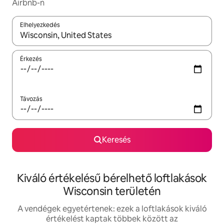
Airbnb-n
Elhelyezkedés
Az eredmények között a felfelé és a lefelé nyíllal navigálhatsz, 
Érkezés
Távozás
Keresés
Kiváló értékelésű bérelhető loftlakások
Wisconsin területén
A vendégek egyetértenek: ezek a loftlakások kiváló
értékelést kaptak többek között az