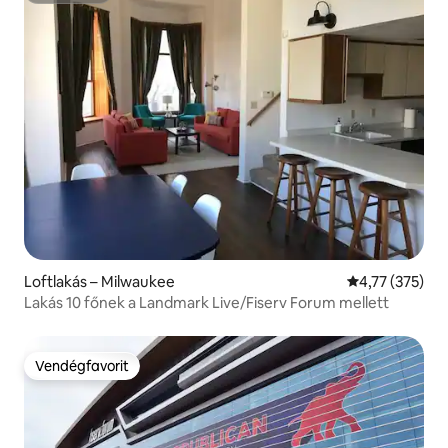
Loftlakás – Milwaukee
Átlagos értéke
4,77 (375)
Lakás 10 főnek a Landmark Live/Fiserv Forum mellett
Vendégfavorit
Vendégfavorit