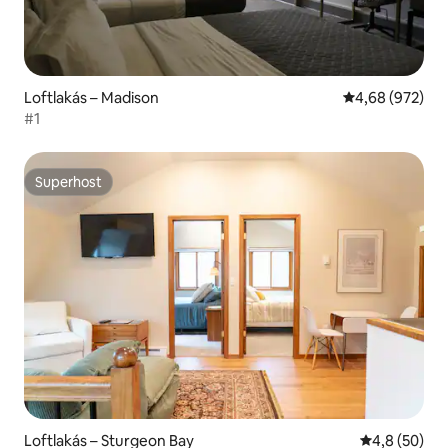
Loftlakás – Madison
Átlagos értéke
4,68 (972)
#1
Superhost
Superhost
Loftlakás – Sturgeon Bay
Átlagos érté
4,8 (50)