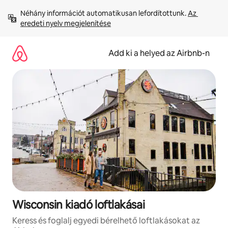
Ugrás
Néhány információt automatikusan lefordítottunk. 
Az 
a
eredeti nyelv megjelenítése
tartalomra
Add ki a helyed az Airbnb-n
Wisconsin kiadó loftlakásai
Keress és foglalj egyedi bérelhető loftlakásokat az