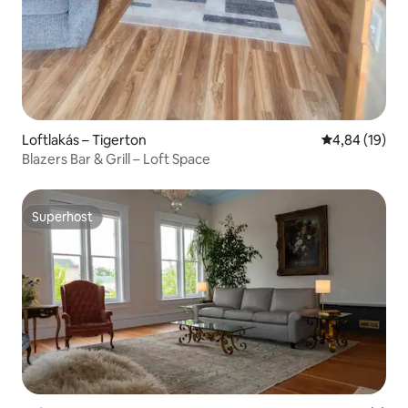
Loftlakás – Tigerton
Átlagos érték
4,84 (19)
Blazers Bar & Grill – Loft Space
Superhost
Superhost