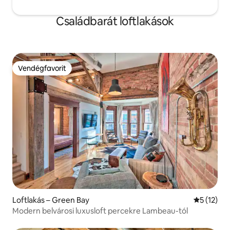
Családbarát loftlakások
Vendégfavorit
Vendégfavorit
Loftlakás – Green Bay
Átlagos ér
5 (12)
Modern belvárosi luxusloft percekre Lambeau-tól