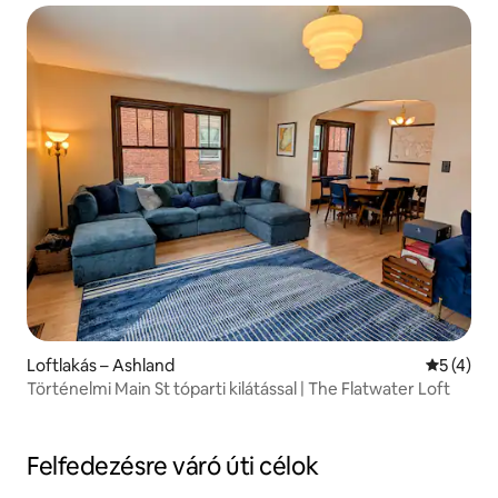
Loftlakás – Ashland
Átlagos é
5 (4)
Történelmi Main St tóparti kilátással | The Flatwater Loft
Felfedezésre váró úti célok