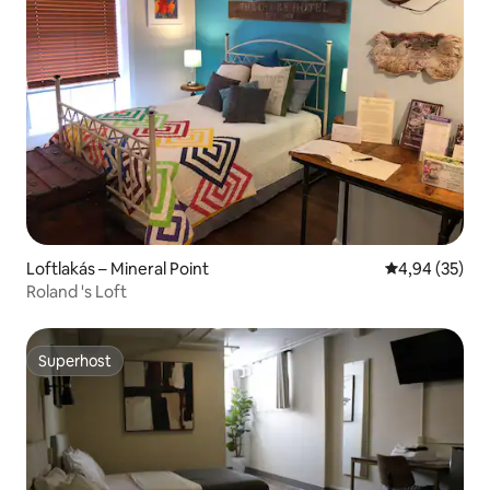
Loftlakás – Mineral Point
Átlagos érték
4,94 (35)
Roland 's Loft
Superhost
Superhost