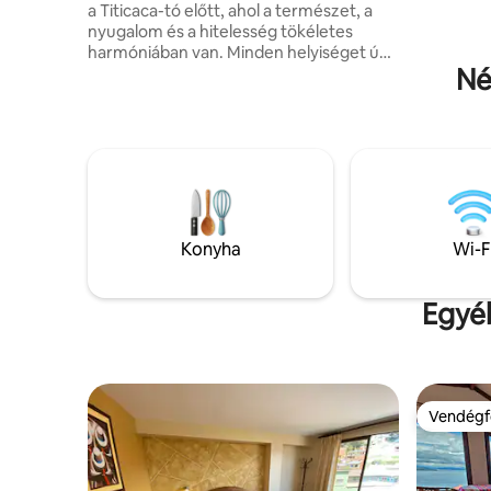
a Titicaca-tó előtt, ahol a természet, a
maximális
nyugalom és a hitelesség tökéletes
harmóniában van. Minden helyiséget úgy
Né
alakítottunk ki, hogy kikapcsolódjon a
zajból, és kapcsolódjon önmagadhoz,
amelyet panorámakilátás, végtelen
égbolt és Isla del Sol különleges energiája
vesz körül. A létesítmények tágasak és
hívogatóak, és rusztikus részletekkel
vannak kialakítva, amelyek magukba
foglalják a természeti környezetet.
Konyha
Wi-F
Egyéb
Vendégf
Vendégf