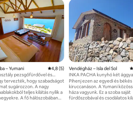
oba – Yumani
Átlagos értékelés: 5/4,8, 5 vélemény
4,8 (5)
Vendégház – Isla del Sol
Á
osztály pezsgőfürdővel és
INKA PACHA kunyhó két ággyal 
százzsal
fürdőszobával
gy tervezték, hogy szabadságot
Pihenj ezen az egyedi és békés
mat sugározzon. A nagy
kiruccanáson. A Yumani közöss
lakokból teljes kilátás nyílik a
háza vagyunk. Ez a szoba saját
. A fő hálószobában
fürdőszobával és csodálatos kil
ő található, amely ideális a
rendelkezik a tóra. Stílusunk a
 egy felfedezéssel teli nap
származású, ősi őslakos inspirác
tárgyakkal és festményekkel. É
,96, 23 vélemény
y található, amely tágas és
szolgáltatásunk van. Martin és 
, és mély és pihentető alvást
látogatja őket, akik a legjobb ú
Tökéletes azoknak, akik a
adják a Sacred Island felfedez