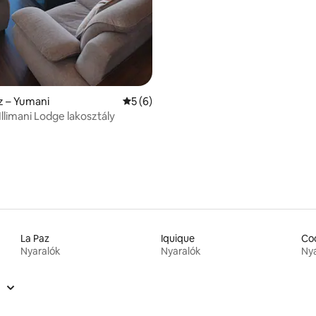
z – Yumani
Átlagos értékelés: 5/5, 6 vélemény
5 (6)
i Illimani Lodge lakosztály
La Paz
Iquique
Co
Nyaralók
Nyaralók
Nya