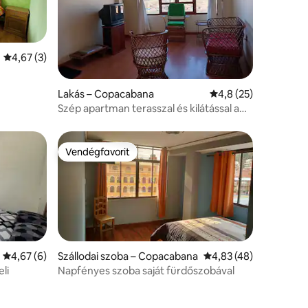
Átlagos értékelés: 5/4,67, 3 vélemény
4,67 (3)
Lakás – Copacabana
Átlagos értékelés: 5
4,8 (25)
Szép apartman terasszal és kilátással a
tóra
Vendégfavorit
Vendégfavorit
Átlagos értékelés: 5/4,67, 6 vélemény
4,67 (6)
Szállodai szoba – Copacabana
Átlagos értékelés: 5/
4,83 (48)
li
Napfényes szoba saját fürdőszobával