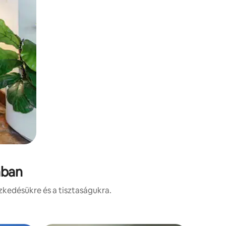
ában
zkedésükre és a tisztaságukra.