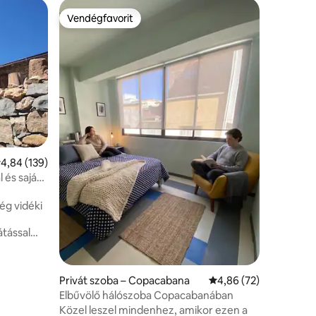
Szállodai
Vendégfavorit
Vendégf
Vendégfavorit
Vendégf
Tawri Hos
A Hostal 
található,
ingyenes 
szálláshe
informáci
poggyász
fogod ezt
tlagos értékelés: 5/4,84, 139 vélemény
4,84 (139)
és saját
ég vidéki
átással
ymara
ióval és
ttermi
Privát szoba – Copacabana
Átlagos értékelés: 5/
4,86 (72)
Justina
Elbűvölő hálószoba Copacabanában
tvonalat
Közel leszel mindenhez, amikor ezen a
éséhez.