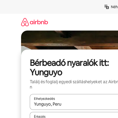
Ugrás
Néhá
a
tartalomra
Bérbeadó nyaralók itt:
Yunguyo
Találj és foglalj egyedi szálláshelyeket az Airb
n
Elhelyezkedés
Az eredmények között a felfelé és a lefelé nyíllal 
Érkezés