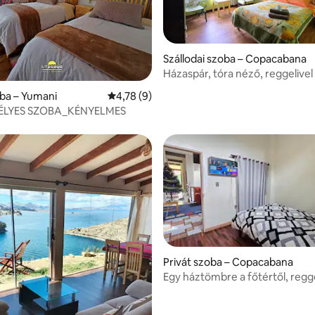
Szállodai szoba – Copacabana
Házaspár, tóra néző, reggelivel
4,76, 21 vélemény
oba – Yumani
Átlagos értékelés: 5/4,78, 9 vélemény
4,78 (9)
ÉLYES SZOBA_KÉNYELMES
Privát szoba – Copacabana
Egy háztömbre a főtértől, regge
,84, 37 vélemény