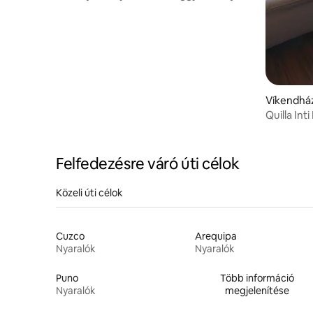
fürdőszobával
Víkendhá
Quilla Int
Felfedezésre váró úti célok
Közeli úti célok
Cuzco
Arequipa
Nyaralók
Nyaralók
Puno
Több információ
Nyaralók
megjelenítése