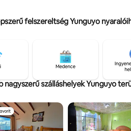
 kényelmet keresik.
pszerű felszereltség Yunguyo nyaralói
Ingyene
i
Medence
he
 nagyszerű szálláshelyek Yunguyo ter
avorit
avorit