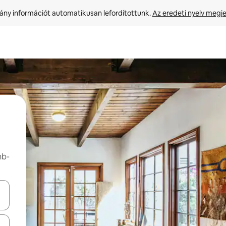
ny információt automatikusan lefordítottunk. 
Az eredeti nyelv megje
nb-
navigálhatsz, illetve érintő és lapozó mozdulatokkal is felfedezheted ők