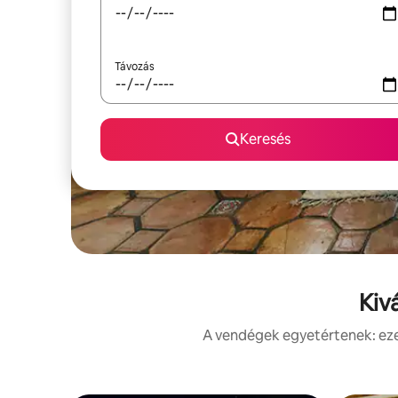
Távozás
Keresés
Kiv
A vendégek egyetértenek: ezek