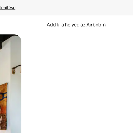
lenítése
Add ki a helyed az Airbnb-n
et.