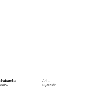
chabamba
Arica
ralók
Nyaralók