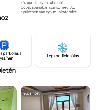
központi helyen található
Copacabanában szállsz meg. Az
épületben van egy munkaterület
hoz
nagyszerű Wi-Fi-vel és közös konyhával.
Ha az a terved, hogy ellátogatsz az Isla
del Solra, tárolhatjuk a csomagjaidat egy
napra, vagy ha a szigeten szeretnél
megszállni, felár ellenében tárolhatjuk
s parkolás a
Légkondicionálás
lyszínen
ületén
Superhost
Superhost