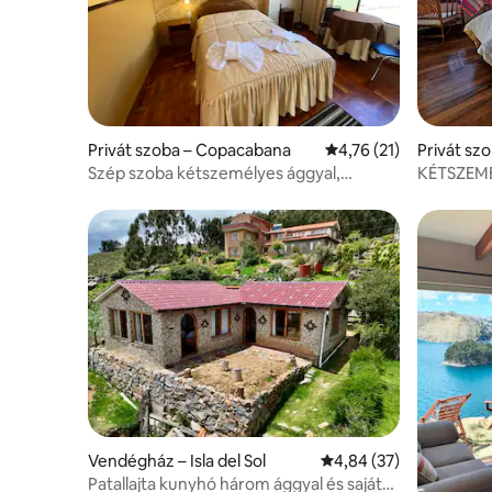
Privát szoba – Copacabana
Átlagos értékelés: 5/
4,76 (21)
Privát sz
Szép szoba kétszemélyes ággyal,
KÉTSZEM
reggelivel – Hostal Sonia
Vendégház – Isla del Sol
Átlagos értékelés: 5/4
4,84 (37)
Patallajta kunyhó három ággyal és saját