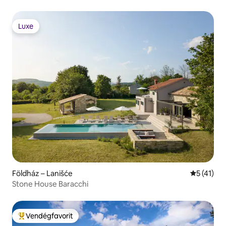
Luxe
Luxe
Földház – Lanišće
Átlagos ér
5 (41)
Stone House Baracchi
Vendégfavorit
Kiemelt vendégfavorit