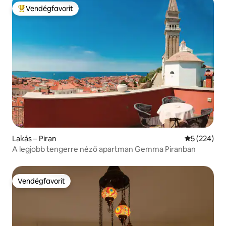
Vendégfavorit
Kiemelt vendégfavorit
Lakás – Piran
Átlagos ért
5 (224)
A legjobb tengerre néző apartman Gemma Piranban
Vendégfavorit
Vendégfavorit