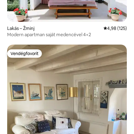
Lakás – Žminj
Átlagos értéke
4,98 (125)
Modern apartman saját medencével 4+2
Vendégfavorit
Vendégfavorit