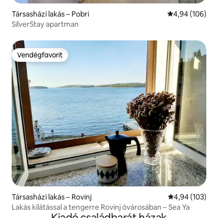
Társasházi lakás – Pobri
Átlagos értéke
4,94 (106)
SilverStay apartman
Vendégfavorit
Vendégfavorit
Társasházi lakás – Rovinj
Átlagos értéke
4,94 (103)
Lakás kilátással a tengerre Rovinj óvárosában – Sea Ya
Kiadó családbarát házak