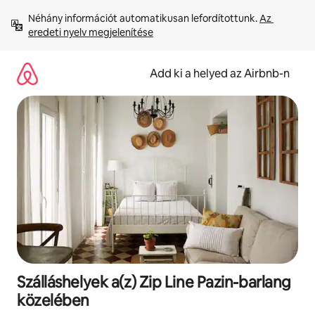
Ugrás
Néhány információt automatikusan lefordítottunk. 
Az 
a
eredeti nyelv megjelenítése
tartalomra
Add ki a helyed az Airbnb-n
Szálláshelyek a(z) Zip Line Pazin-barlang
közelében