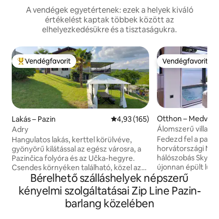
A vendégek egyetértenek: ezek a helyek kiváló
értékelést kaptak többek között az
elhelyezkedésükre és a tisztaságukra.
Vendégfavorit
Vendégfavorit
Kiemelt vendégfavorit
Vendégfavorit
Otthon – Medveja
Lakás – Pazin
Átlagos értékelés: 5/4,93, 165 
4,93 (165)
Álomszerű villa 1 
Adry
medence, jacuzzi 
Fedezd fel a para
Hangulatos lakás, kerttel körülvéve,
horvátországi Med
gyönyörű kilátással az egész városra, a
hálószobás Sky Pool Vi
Pazinčica folyóra és az Učka-hegyre.
újonnan épült luxus
Csendes környéken található, közel az
Bérelhető szálláshelyek népszerű
úszómedencével b
étteremhez, a drótkötélpályához, a
lélegzetelállító kil
kastélyhoz, az élelmiszerbolthoz, a
kényelmi szolgáltatásai Zip Line Pazin-
Élvezd a pezsgőfür
főúthoz, és mindössze 15 percre van a
barlang közelében
szabadtéri grillez
városközponttól. Azoknak a
szálláshelyen belü
vendégeknek, akik éjszakai életre