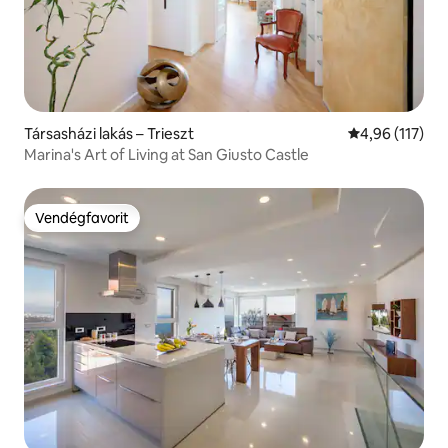
Társasházi lakás – Trieszt
Átlagos értéke
4,96 (117)
Marina's Art of Living at San Giusto Castle
Vendégfavorit
Vendégfavorit