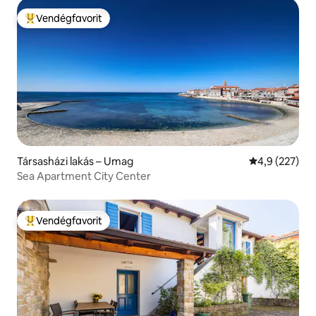
Vendégfavorit
Kiemelt vendégfavorit
Társasházi lakás – Umag
Átlagos érték
4,9 (227)
Sea Apartment City Center
Vendégfavorit
Kiemelt vendégfavorit