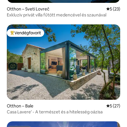
Otthon – Sveti Lovreč
Átlagos ér
5 (23)
Exkluzív privát villa fűtött medencével és szaunával
Vendégfavorit
Kiemelt vendégfavorit
Otthon – Bale
Átlagos ér
5 (27)
Casa Lavere' - A természet és a hitelesség oázisa