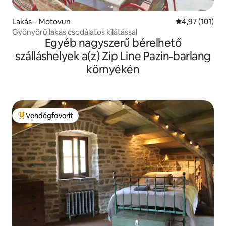
Lakás – Motovun
Átlagos értéke
4,97 (101)
Gyönyörű lakás csodálatos kilátással
Egyéb nagyszerű bérelhető
szálláshelyek a(z) Zip Line Pazin-barlang
környékén
Vendégfavorit
Kiemelt vendégfavorit