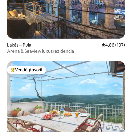
Lakás – Pula
Átlagos értéke
4,86 (107)
Arena & Seaview luxusrezidencia
Vendégfavorit
Kiemelt vendégfavorit