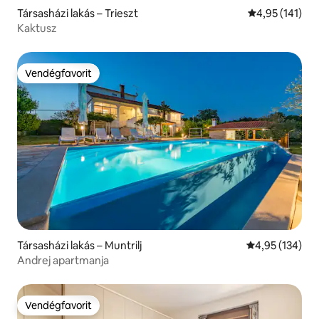
Társasházi lakás – Trieszt
Átlagos értéke
4,95 (141)
Kaktusz
Vendégfavorit
Vendégfavorit
Társasházi lakás – Muntrilj
Átlagos értéke
4,95 (134)
Andrej apartmanja
Vendégfavorit
Vendégfavorit