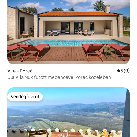
Villa – Poreč
Átlagos é
5 (9)
ÚJ! Villa Nux fűtött medencével Porec közelében
Vendégfavorit
Vendégfavorit