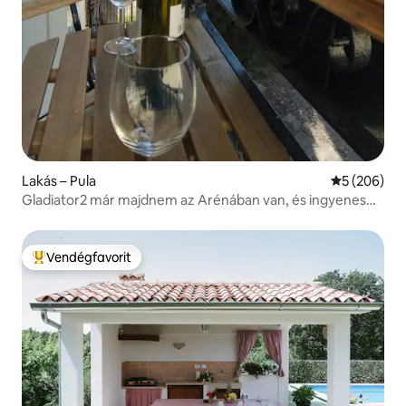
Lakás – Pula
Átlagos ért
5 (206)
Gladiator2 már majdnem az Arénában van, és ingyenes
parkolás!
Vendégfavorit
Kiemelt vendégfavorit