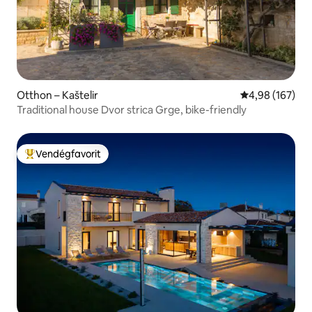
Otthon – Kaštelir
Átlagos értéke
4,98 (167)
Traditional house Dvor strica Grge, bike-friendly
Vendégfavorit
Kiemelt vendégfavorit