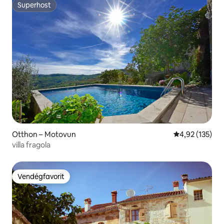
Superhost
Superhost
Otthon – Motovun
Átlagos értéke
4,92 (135)
villa fragola
Vendégfavorit
Vendégfavorit