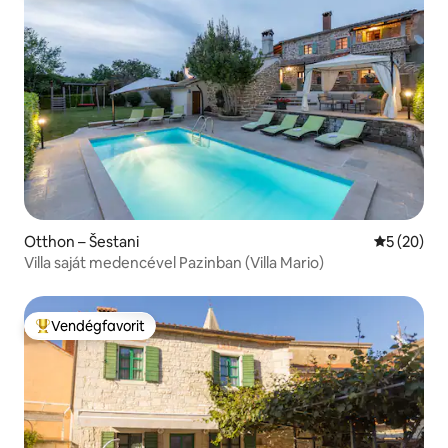
Otthon – Šestani
Átlagos ér
5 (20)
Villa saját medencével Pazinban (Villa Mario)
Vendégfavorit
Kiemelt vendégfavorit