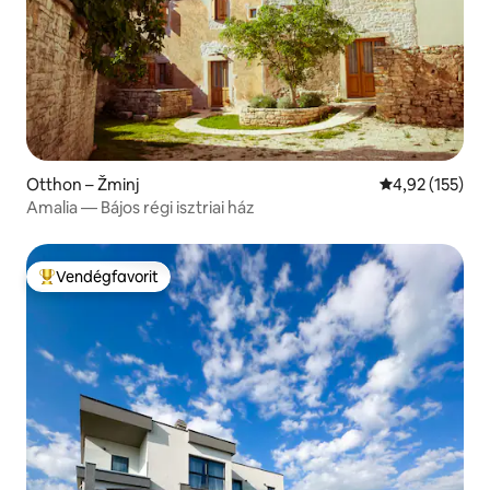
Otthon – Žminj
Átlagos értéke
4,92 (155)
Amalia — Bájos régi isztriai ház
Vendégfavorit
Kiemelt vendégfavorit