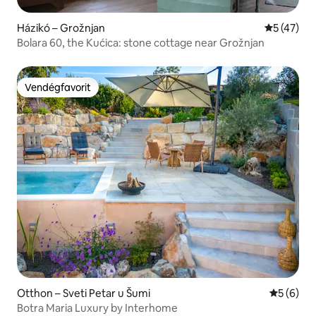
Házikó – Grožnjan
Átlagos ér
5 (47)
Bolara 60, the Kućica: stone cottage near Grožnjan
Vendégfavorit
Vendégfavorit
Otthon – Sveti Petar u Šumi
Átlagos é
5 (6)
Botra Maria Luxury by Interhome