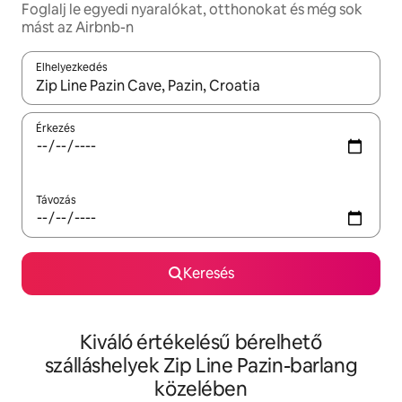
Foglalj le egyedi nyaralókat, otthonokat és még sok
mást az Airbnb-n
Elhelyezkedés
Az eredmények között a felfelé és a lefelé nyíllal navigálhatsz, 
Érkezés
Távozás
Keresés
Kiváló értékelésű bérelhető
szálláshelyek Zip Line Pazin-barlang
közelében