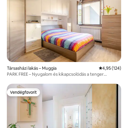
Társasházi lakás – Muggia
Átlagos értéke
4,95 (124)
PARK FREE – Nyugalom és kikapcsolódás a tenger
közelében
Vendégfavorit
Vendégfavorit