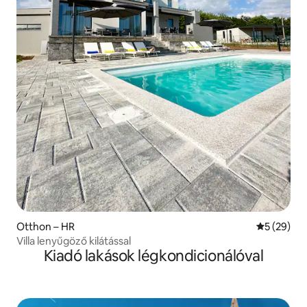
Otthon – HR
Átlagos ér
5 (29)
Villa lenyűgöző kilátással
Kiadó lakások légkondicionálóval