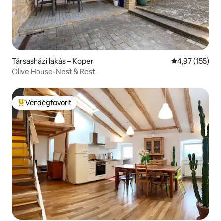
Társasházi lakás – Koper
Átlagos értéke
4,97 (155)
Olive House-Nest & Rest
Vendégfavorit
Kiemelt vendégfavorit