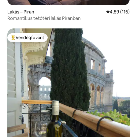
Lakás – Piran
Átlagos értéke
4,89 (116)
Romantikus tetőtéri lakás Piranban
Vendégfavorit
Kiemelt vendégfavorit