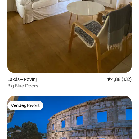
Lakás – Rovinj
Átlagos értéke
4,88 (132)
Big Blue Doors
Vendégfavorit
Vendégfavorit