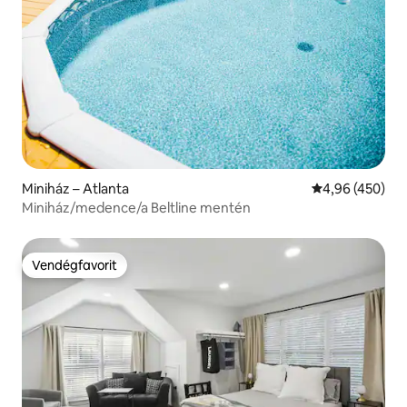
Miniház – Atlanta
Átlagos értéke
4,96 (450)
Miniház/medence/a Beltline mentén
Vendégfavorit
Vendégfavorit