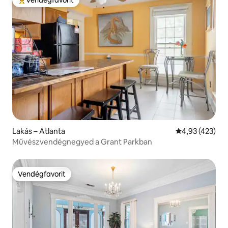
Kiemelt vendégfavorit
Lakás – Atlanta
Átlagos értéke
4,93 (423)
Művészvendégnegyed a Grant Parkban
Vendégfavorit
Vendégfavorit