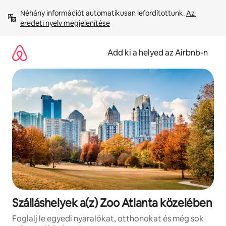
Ugrás
Néhány információt automatikusan lefordítottunk. 
Az 
a
eredeti nyelv megjelenítése
tartalomra
Add ki a helyed az Airbnb-n
Szálláshelyek a(z) Zoo Atlanta közelében
Foglalj le egyedi nyaralókat, otthonokat és még sok