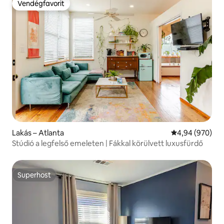
Vendégfavorit
Vendégfavorit
Lakás – Atlanta
Átlagos értéke
4,94 (970)
Stúdió a legfelső emeleten | Fákkal körülvett luxusfürdő
Superhost
Superhost