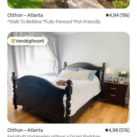
Otthon – Atlanta
Átlagos értéke
4,94 (156)
*Walk To Beltline *Fully-Fenced *Pet-Friendly
Vendégfavorit
Kiemelt vendégfavorit
Otthon – Atlanta
Átlagos értéke
4,98 (576)
Felújított történelmi otthon a Grant Parkban