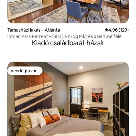
Társasházi lakás – Atlanta
Átlagos értéke
4,96 (129)
Inman Park Retreat – Sétálj a Krog Mkt és a Beltline felé
Kiadó családbarát házak
Vendégfavorit
Vendégfavorit