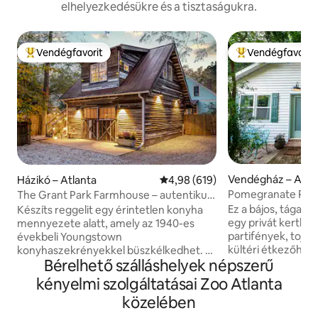
elhelyezkedésükre és a tisztaságukra.
Vendégfavorit
Vendégfavorit
Kiemelt vendégfavorit
Kiemelt vendégfa
Vendégház – Atla
Házikó – Atlanta
Átlagos értékelés: 5/4,98, 619 
4,98 (619)
Pomegranate Place Vikárház Atla
The Grant Park Farmhouse – autentikus
szívében
déli báj
Ez a bájos, tágas 
Készíts reggelit egy érintetlen konyha
egy privát kertben
mennyezete alatt, amely az 1940-es
partifények, tojás
évekbeli Youngstown
kültéri étkezőhely 
konyhaszekrényekkel büszkélkedhet. A
Bérelhető szálláshelyek népszerű
a Beltline és néps
fehér fából készült shiplap, a tölgyfa
környékek/helysz
fapadló és a porkék díszek ötvözésével
kényelmi szolgáltatásai Zoo Atlanta
található házikó b
ez a gyönyörű otthon történelmi bájjal
közelében
tetőablakkal, telje
van átitatva. Számíts rá, hogy
konyhával, kandall
élvezheted a természetes fényt, amely