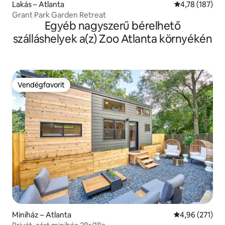
Lakás – Atlanta
Átlagos értéke
4,78 (187)
Grant Park Garden Retreat
Egyéb nagyszerű bérelhető
szálláshelyek a(z) Zoo Atlanta környékén
Vendégfavorit
Vendégfavorit
Miniház – Atlanta
Átlagos értéke
4,96 (271)