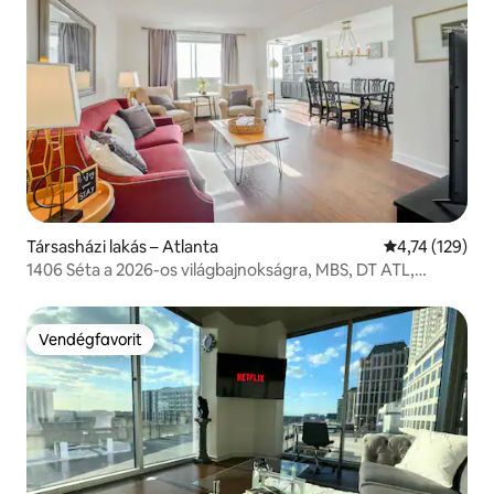
Társasházi lakás – Atlanta
Átlagos értéke
4,74 (129)
1406 Séta a 2026-os világbajnokságra, MBS, DT ATL,
Parkolás
Vendégfavorit
Vendégfavorit