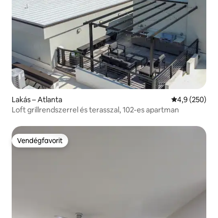
Lakás – Atlanta
Átlagos érték
4,9 (250)
Loft grillrendszerrel és terasszal, 102-es apartman
Vendégfavorit
Vendégfavorit