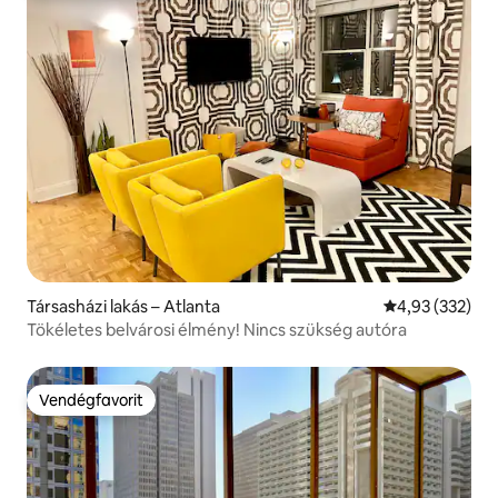
Társasházi lakás – Atlanta
Átlagos értéke
4,93 (332)
Tökéletes belvárosi élmény! Nincs szükség autóra
Vendégfavorit
Vendégfavorit