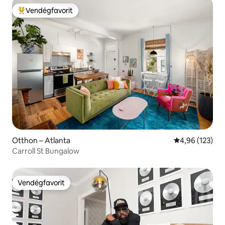
Vendégfavorit
Kiemelt vendégfavorit
Otthon – Atlanta
Átlagos értéke
4,96 (123)
Carroll St Bungalow
Vendégfavorit
Vendégfavorit