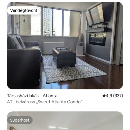
mérföldre.
Vendégfavorit
Vendégfavorit
Társasházi lakás – Atlanta
Átlagos érték
4,9 (337)
ATL belvárosa „Sweet Atlanta Condo”
Superhost
Superhost