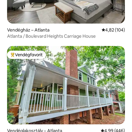
Vendégház – Atlanta
Átlagos értéke
4,82 (104)
Atlanta / Boulevard Heights Carriage House
Vendégfavorit
Kiemelt vendégfavorit
Vendéglakosztály – Atlanta
Átlagos értéke
4,99 (446)