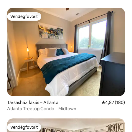
Vendégfavorit
Vendégfavorit
Társasházi lakás – Atlanta
Átlagos értéke
4,87 (180)
Atlanta Treetop Condo – Midtown
Vendégfavorit
Vendégfavorit