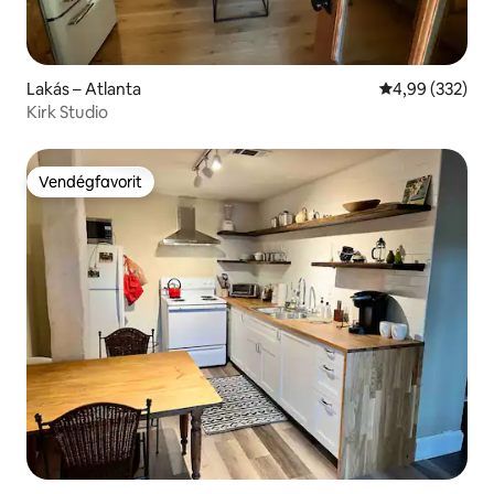
Lakás – Atlanta
Átlagos értéke
4,99 (332)
Kirk Studio
Vendégfavorit
Vendégfavorit