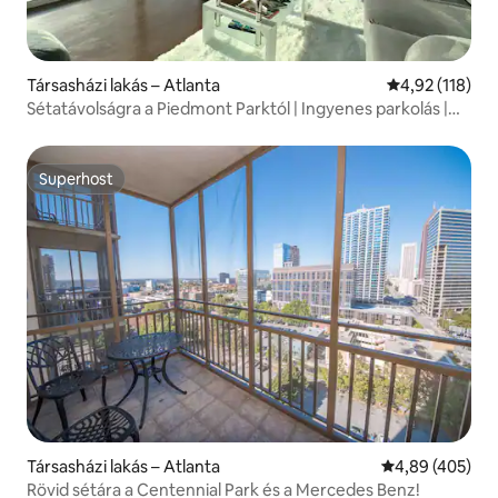
Társasházi lakás – Atlanta
Átlagos értéke
4,92 (118)
Sétatávolságra a Piedmont Parktól | Ingyenes parkolás |
Kilátás a városra
Superhost
Superhost
Társasházi lakás – Atlanta
Átlagos értéke
4,89 (405)
Rövid sétára a Centennial Park és a Mercedes Benz!