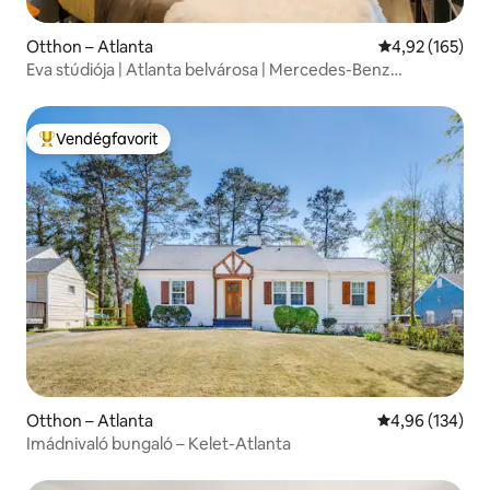
Otthon – Atlanta
Átlagos értéke
4,92 (165)
Eva stúdiója | Atlanta belvárosa | Mercedes-Benz
közelében
Vendégfavorit
Kiemelt vendégfavorit
Otthon – Atlanta
Átlagos értéke
4,96 (134)
Imádnivaló bungaló – Kelet-Atlanta