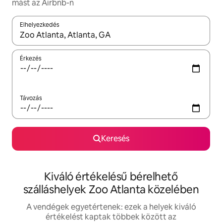
mást az Airbnb-n
Elhelyezkedés
Az eredmények között a felfelé és a lefelé nyíllal navigálhatsz, 
Érkezés
Távozás
Keresés
Kiváló értékelésű bérelhető
szálláshelyek Zoo Atlanta közelében
A vendégek egyetértenek: ezek a helyek kiváló
értékelést kaptak többek között az