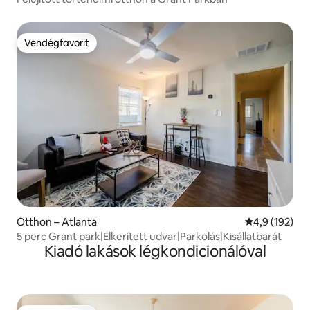
Vendégfavorit
Vendégfavorit
Otthon – Atlanta
Átlagos érték
4,9 (192)
5 perc Grant park|Elkerített udvar|Parkolás|Kisállatbarát
Kiadó lakások légkondicionálóval