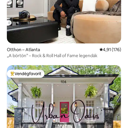
Otthon – Atlanta
Átlagos értéke
4,91 (176)
„A börtön” – Rock & Roll Hall of Fame legendák
Vendégfavorit
Kiemelt vendégfavorit