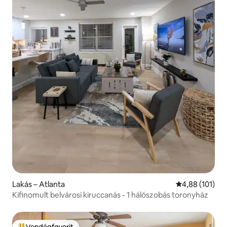
Lakás – Atlanta
Átlagos értéke
4,88 (101)
Kifinomult belvárosi kiruccanás - 1 hálószobás toronyház
Vendégfavorit