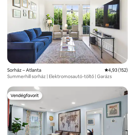
Sorház – Atlanta
Átlagos értéke
4,93 (152)
Summerhill sorház | Elektromosautó-töltő | Garázs
Vendégfavorit
Vendégfavorit