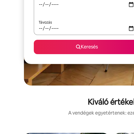
Távozás
Keresés
Kiváló értéke
A vendégek egyetértenek: ezek