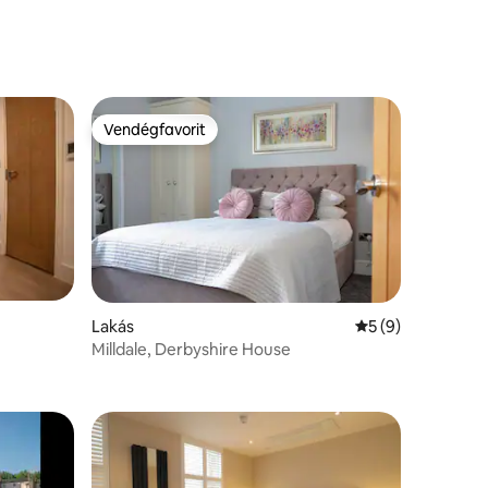
Vendégfavorit
Vendégfavorit
Lakás
Átlagos értékelés
5 (9)
Milldale, Derbyshire House