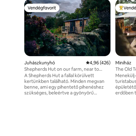
Vendégfavorit
Vendé
Vendégfavorit
Kiemelt 
Juhászkunyhó
Átlagos értékelés: 5/4,
4,96 (426)
Miniház
Shepherds Hut on our farm, near to
The Old T
Alton Towers
mozi!
A Shepherds Hut a fallal körülvett
Menekülj 
kertünkben található. Minden megvan
turistabuszunkra, ame
benne, ami egy pihentető pihenéshez
épületétől
szükséges, beleértve a gyönyörű
erdőben t
kilátást, a fatüzelésű tűzhelyet, a
kényelemb
fürdőszobát, a mini konyhát és a
csillagok 
kényelmes ágyat. Az okos kialakítás
FÁK közöt
lehetővé teszi, hogy egy étkezőasztal
hálónk, a
székekkel vagy kényelmes ülőhelyekkel
háló fluor
pihenjen a fatüzelésű kazán mellett.
varázslat
Bioüzemanyag pezsgőfürdőnk
filmeket 