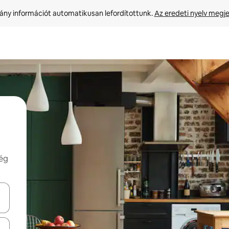
ny információt automatikusan lefordítottunk. 
Az eredeti nyelv megje
még
navigálhatsz, illetve érintő és lapozó mozdulatokkal is felfedezheted ők