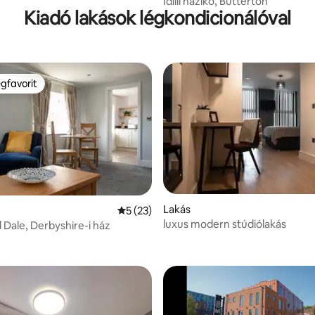
Idilli házikó, Butterton
Kiadó lakások légkondicionálóval
gfavorit
vendégfavorit
Lakás
Átlagos értékelés: 5/5, 23 vélemény
5 (23)
luxus modern stúdiólakás
 Dale, Derbyshire-i ház
65, 348 vélemény