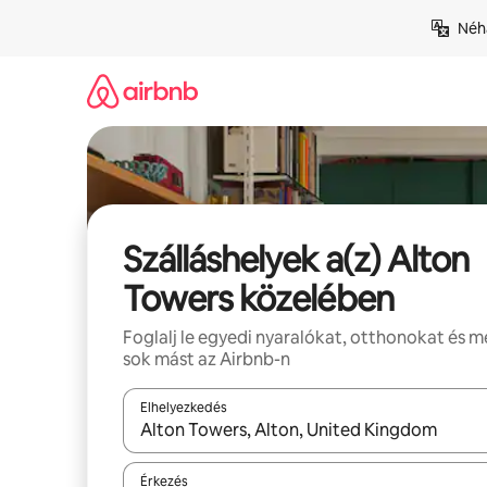
Ugrás
Néhá
a
tartalomra
Szálláshelyek a(z) Alton
Towers közelében
Foglalj le egyedi nyaralókat, otthonokat és 
sok mást az Airbnb-n
Elhelyezkedés
Az eredmények között a felfelé és a lefelé nyíllal 
Érkezés