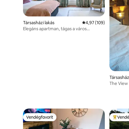
Társasházi lakás
Átlagos értékelés: 5/4,
4,97 (109)
Elegáns apartman, tágas a város
központjában
Társasház
The View 
modern t
Vendégfavorit
Vendé
Vendégfavorit
Kiemelt 