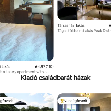
97, 109 vélemény
Társasházi lakás
Á
Tágas földszinti lakás Peak Distr
i lakás
Átlagos értékelés: 5/4,97, 110 vélemény
4,97 (110)
is a luxury apartment with a
Kiadó családbarát házak
wist
gfavorit
Vendégfavorit
vendégfavorit
Kiemelt vendégfavorit