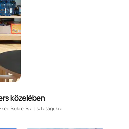
wers közelében
zkedésükre és a tisztaságukra.