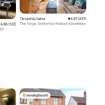
Társasházi lakás
Átlagos értékelés: 5/4
4,87 (437)
The Forge, Snitterton Matlock közelében
tlagos értékelés: 5/4,86, 122 vélemény
4,86 (122)
ict
Vendégfavorit
Kiemelt vendégfavorit