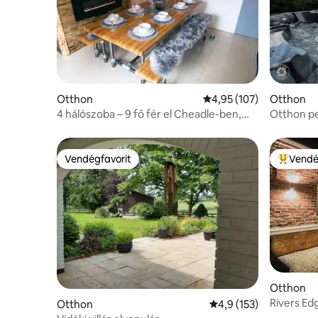
Otthon
Átlagos értékelés: 5/4,
4,95 (107)
Otthon
4 hálószoba – 9 fő fér el Cheadle-ben,
Otthon pe
Staffordshire-ben
és Water
Vendégfavorit
Vendé
Vendégfavorit
Kiemelt 
Otthon
Rivers Ed
Otthon
Átlagos értékelés: 5/
4,9 (153)