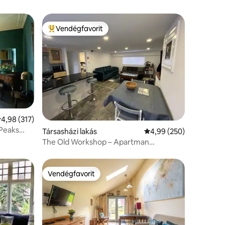
Vendégfavorit
Kiemelt vendégfavorit
tlagos értékelés: 5/4,98, 317 vélemény
4,98 (317)
 Peaks
Társasházi lakás
Átlagos értékelés: 5/4
4,99 (250)
The Old Workshop – Apartman
(legfeljebb 4 fő)
Vendégfavorit
Vendégfavorit