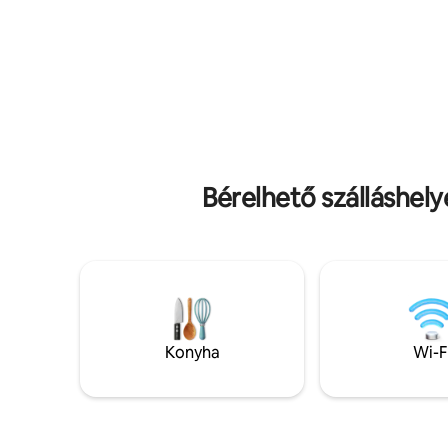
bérelhető a szálláshelyeden eltöltött
fákon. Pi
idődre. Ismerd meg az állatainkat,
pezsgőfür
miközben a földjeinken kóborolsz, vagy
varázslat
sétálj el az ingatlanból Dimmingsdale &
pillanatok
Alton faluba. 5 perces autóútra vagyunk
csoda fele
az Alton Towers-től.
Bérelhető szálláshel
Konyha
Wi-F