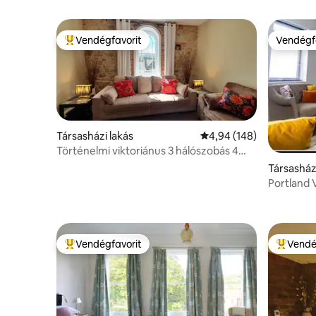
Vendégfavorit
Vendégf
Kiemelt vendégfavorit
Vendégf
Társasházi lakás
Átlagos értékelés: 5/4,
4,94 (148)
Történelmi viktoriánus 3 hálószobás 4
fürdőszobás lakás ~Matlock Bath
Társasház
Portland 
Moorland
Vendégfavorit
Vendé
Kiemelt vendégfavorit
Kiemelt 