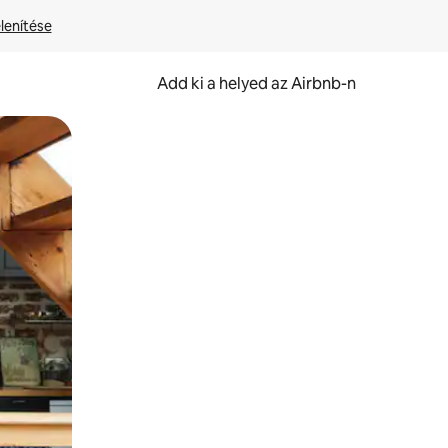
lenítése
Add ki a helyed az Airbnb-n
et.