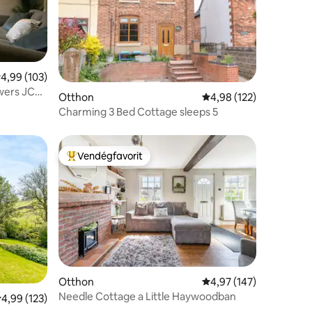
tlagos értékelés: 5/4,99, 103 vélemény
4,99 (103)
wers JCB
Otthon
Átlagos értékelés: 5/4
4,98 (122)
Charming 3 Bed Cottage sleeps 5
Vendégfavorit
Kiemelt vendégfavorit
Otthon
Átlagos értékelés: 5/4
4,97 (147)
Needle Cottage a Little Haywoodban
tlagos értékelés: 5/4,99, 123 vélemény
4,99 (123)