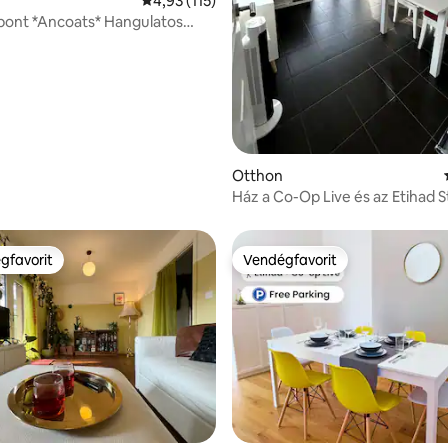
Átlagos értékelés: 5/4,93, 115 vélemény
4,93 (115)
pont *Ancoats* Hangulatos
gyenes parkolás
,8, 159 vélemény
Otthon
Ház a Co-Op Live és az Etihad 
közelében
gfavorit
Vendégfavorit
vendégfavorit
Vendégfavorit
,89, 28 vélemény