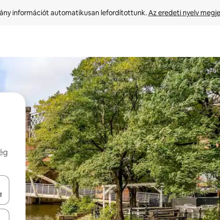
ny információt automatikusan lefordítottunk. 
Az eredeti nyelv megje
még
navigálhatsz, illetve érintő és lapozó mozdulatokkal is felfedezheted ők