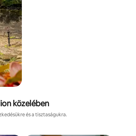
dion közelében
zkedésükre és a tisztaságukra.