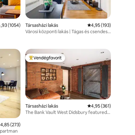
lagos értékelés: 5/4,93, 1054 vélemény
,93 (1054)
Társasházi lakás
Átlagos értékelés: 5/4
4,95 (193)
Városi központi lakás | Tágas és csendes |
Munkaterület
Vendégfavorit
Kiemelt vendégfavorit
Társasházi lakás
Átlagos értékelés: 5/4
4,95 (361)
The Bank Vault West Didsbury featured
in the Press
tlagos értékelés: 5/4,85, 273 vélemény
4,85 (273)
apartman