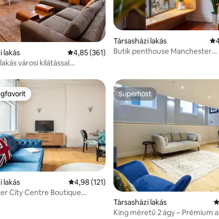
98, 173 vélemény
Társasházi lakás
Át
4
Butik penthouse Manchester
i lakás
Átlagos értékelés: 5/4,85, 361 vélemény
4,85 (361)
belvárosában
akás városi kilátással
er szívében.
gfavorit
Superhost
vendégfavorit
Superhost
i lakás
Átlagos értékelés: 5/4,98, 121 vélemény
4,98 (121)
r City Centre Boutique
nt
Társasházi lakás
Á
King méretű 2 ágy – Prémium 