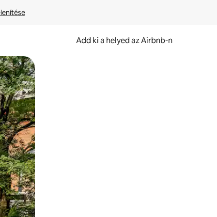
lenítése
Add ki a helyed az Airbnb-n
et.