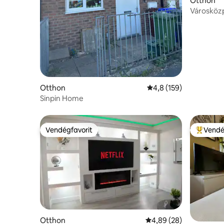
Otthon
Városköz
sorház in
Otthon
Átlagos értékelés: 5/4
4,8 (159)
Sinpin Home
Vendégfavorit
Vendé
Vendégfavorit
Kiemelt 
Otthon
Átlagos értékelés: 5/4
4,89 (28)