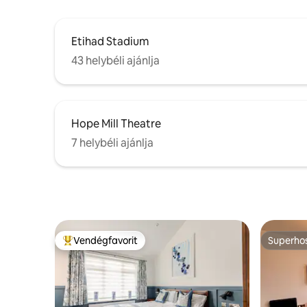
Etihad Stadium
43 helybéli ajánlja
Hope Mill Theatre
7 helybéli ajánlja
Vendégfavorit
Superho
Kiemelt vendégfavorit
Superho