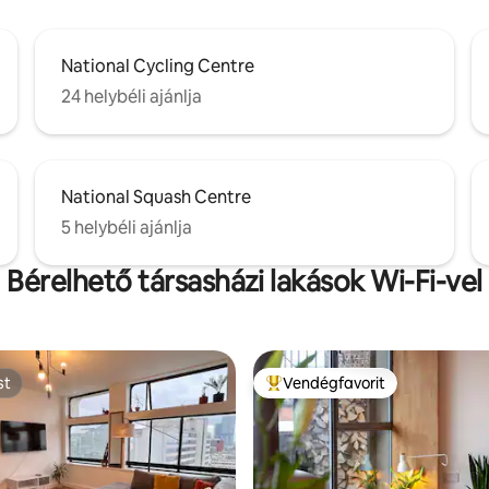
National Cycling Centre
24 helybéli ajánlja
National Squash Centre
5 helybéli ajánlja
Bérelhető társasházi lakások Wi-Fi-vel
st
Vendégfavorit
st
Kiemelt vendégfavorit