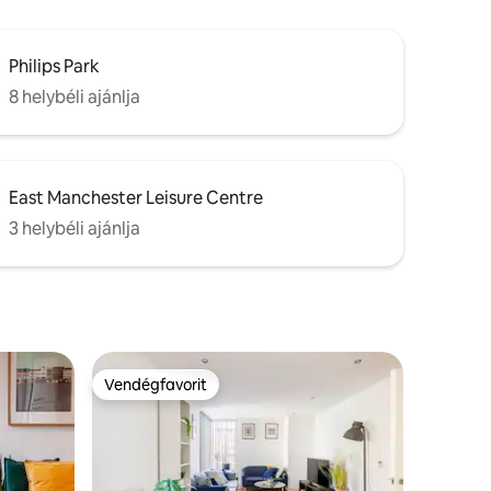
Philips Park
8 helybéli ajánlja
East Manchester Leisure Centre
3 helybéli ajánlja
Vendégfavorit
Vendégfavorit