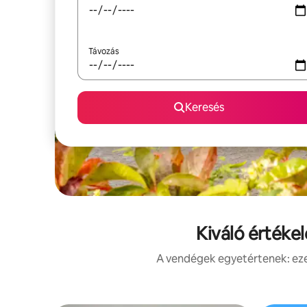
Távozás
Keresés
Kiváló értéke
A vendégek egyetértenek: ezek