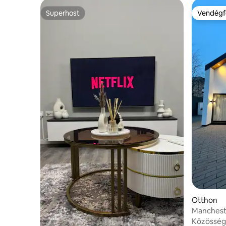
Superhost
Vendégf
Superhost
Vendégf
Otthon
Mancheste
Közösségi