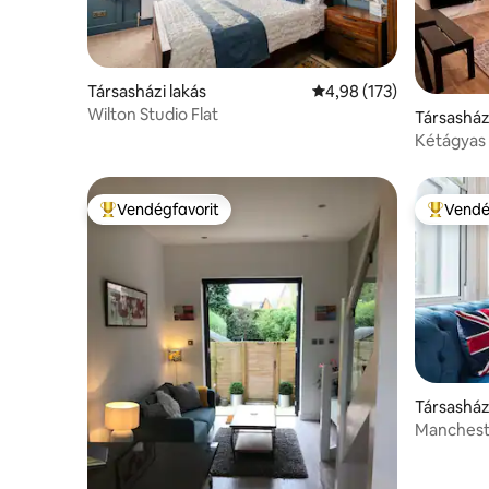
Társasházi lakás
Átlagos értékelés: 5/4,
4,98 (173)
Wilton Studio Flat
Társasház
Kétágyas l
Manchest
Vendégfavorit
Vendé
Kiemelt vendégfavorit
Kiemelt 
Társasház
Mancheste
Apartme