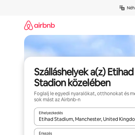
Ugrás
Néhá
a
tartalomra
Szálláshelyek a(z) Etihad
Stadion közelében
Foglalj le egyedi nyaralókat, otthonokat és 
sok mást az Airbnb-n
Elhelyezkedés
Az eredmények között a felfelé és a lefelé nyíllal 
Érkezés