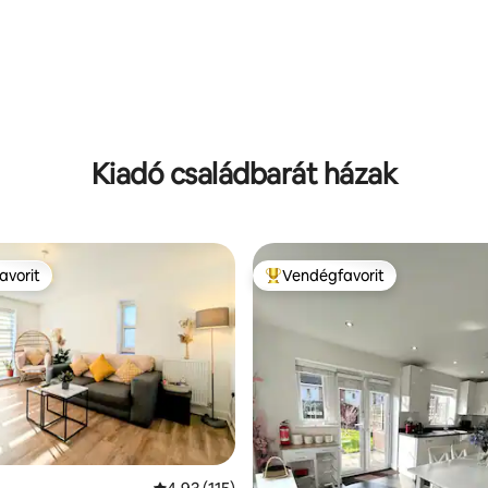
99, 180 vélemény
Kiadó családbarát házak
avorit
Vendégfavorit
avorit
Kiemelt vendégfavorit