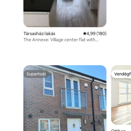
Társasházi lakás
Átlagos értékelés: 5/4,
4,99 (180)
The Annexe: Village center flat with
parking
Superhost
Vendégf
Superhost
Vendégf