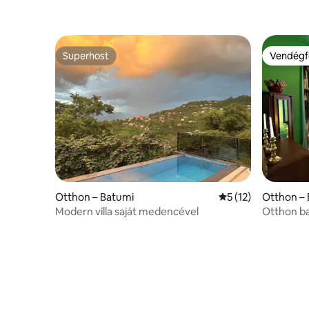
Superhost
Vendégf
Superhost
Vendégf
Otthon – Batumi
Átlagos értékelés:
5 (12)
Otthon –
Modern villa saját medencével
Otthon b