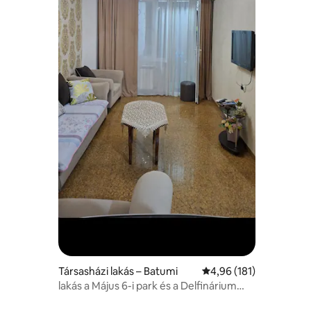
Társasházi lakás – Batumi
Átlagos értékelés: 5/4
4,96 (181)
lakás a Május 6-i park és a Delfinárium
közelében