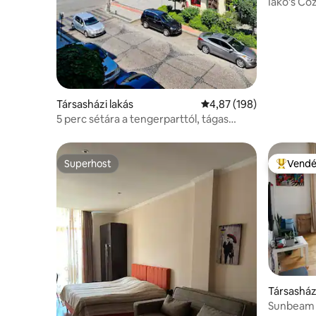
Iako's Co
Társasházi lakás
Átlagos értékelés: 5/4,
4,87 (198)
5 perc sétára a tengerparttól, tágas
lakás, kilátás a parkra
Superhost
Vendé
Superhost
Kiemelt 
Társasház
Sunbeam 