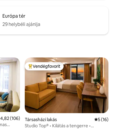
Európa tér
29 helybéli ajánlja
Vendégfavorit
Kiemelt vendégfavorit
tlagos értékelés: 5/4,82, 106 vélemény
4,82 (106)
Társasházi lakás
Átlagos értékelés:
5 (16)
lmas
Studio Top® • Kilátás a tengerre •
Naplemente • Medence•