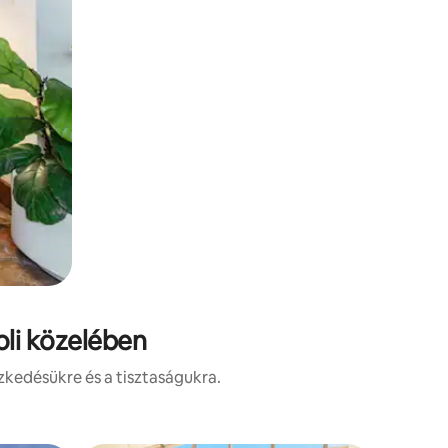
oli közelében
zkedésükre és a tisztaságukra.