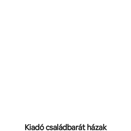
,69, 13 vélemény
Kiadó családbarát házak