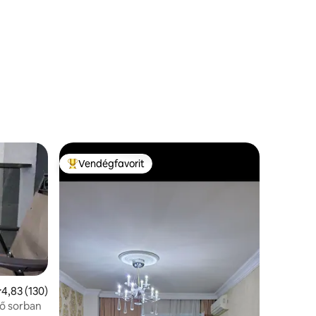
Vendégfavorit
Kiemelt vendégfavorit
tlagos értékelés: 5/4,83, 130 vélemény
4,83 (130)
ő sorban