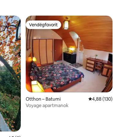
Vendégfavorit
Vendégfavorit
Otthon – Batumi
Átlagos értékelés: 5/4
4,88 (130)
Voyage apartmanok