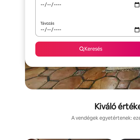
Távozás
Keresés
Kiváló érték
A vendégek egyetértenek: ezek