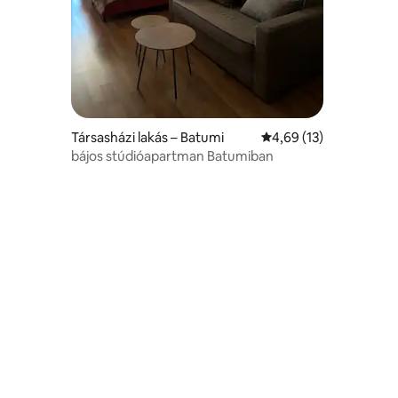
Társasházi lakás – Batumi
Átlagos értékelés: 5/4
4,69 (13)
bájos stúdióapartman Batumiban