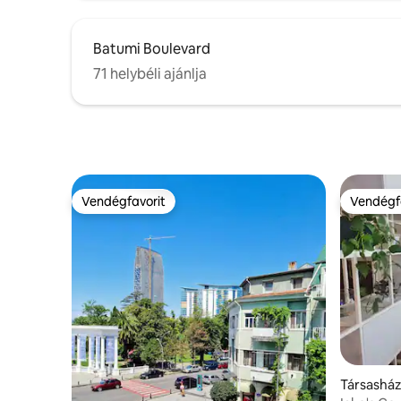
Batumi Boulevard
71 helybéli ajánlja
Vendégfavorit
Vendégf
Vendégfavorit
Vendégf
Társasház