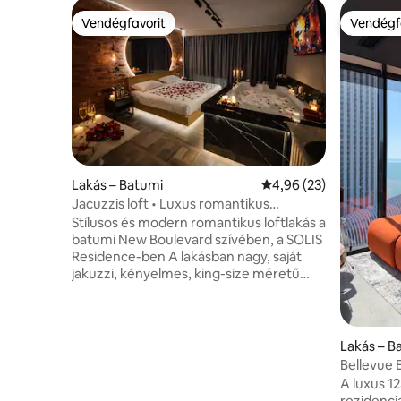
Vendégfavorit
Vendégf
Vendégfavorit
Vendégf
Lakás – Batumi
Átlagos értékelés: 5/4
4,96 (23)
Jacuzzis loft • Luxus romantikus
búvóhely • Batumi
Stílusos és modern romantikus loftlakás a
batumi New Boulevard szívében, a SOLIS
Residence-ben A lakásban nagy, saját
jakuzzi, kényelmes, king-size méretű
ágy, elegáns hangulatvilágítás és
téglafalú loftberendezés található.
Mindössze 3 perc sétára van a tengertől
és a Kachinsky Parktól, a Metro City
Lakás – B
bevásárlóközpont, éttermek és kávézók
Bellevue E
pedig a közelben vannak. Tökéletes
méter, 4 
A luxus 1
azoknak a pároknak, akik pihentető és
rezidenci