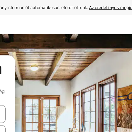
ny információt automatikusan lefordítottunk. 
Az eredeti nyelv megje
i
még
navigálhatsz, illetve érintő és lapozó mozdulatokkal is felfedezheted ők