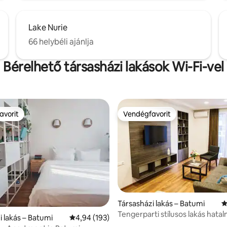
Lake Nurie
66 helybéli ajánlja
Bérelhető társasházi lakások Wi-Fi-vel
avorit
Vendégfavorit
avorit
Vendégfavorit
Társasházi lakás – Batumi
Á
Tengerparti stílusos lakás hata
i lakás – Batumi
Átlagos értékelés: 5/4,94, 193 vélemény
4,94 (193)
erkély, 2 hálószoba