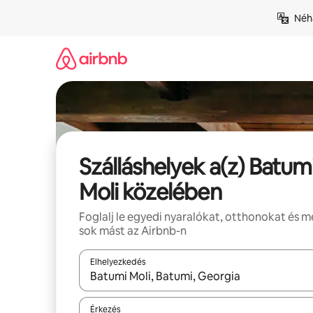
Ugrás
Néhá
a
tartalomra
Szálláshelyek a(z) Batum
Moli közelében
Foglalj le egyedi nyaralókat, otthonokat és 
sok mást az Airbnb-n
Elhelyezkedés
Az eredmények között a felfelé és a lefelé nyíllal 
Érkezés