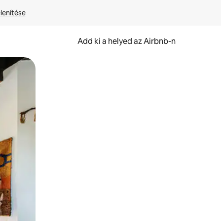
lenítése
Add ki a helyed az Airbnb-n
et.