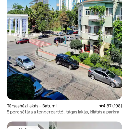
Társasházi lakás – Batumi
Átlagos értéke
4,87 (198)
5 perc sétára a tengerparttól, tágas lakás, kilátás a parkra