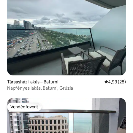
Társasházi lakás – Batumi
Átlagos érték
4,93 (28)
Napfényes lakás, Batumi, Grúzia
Vendégfavorit
Vendégfavorit