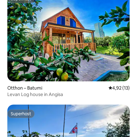
Superhost
Otthon – Batumi
Átlagos érték
4,92 (13)
Levan Log house in Angisa
Superhost
Superhost