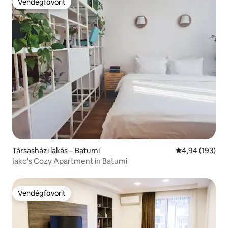
Vendégfavorit
Vendégfavorit
Társasházi lakás – Batumi
Átlagos értéke
4,94 (193)
Iako's Cozy Apartment in Batumi
Vendégfavorit
Vendégfavorit