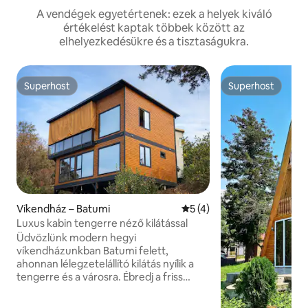
A vendégek egyetértenek: ezek a helyek kiváló
értékelést kaptak többek között az
elhelyezkedésükre és a tisztaságukra.
Superhost
Superhost
Superhost
Superhost
Víkendház – Batumi
Átlagos értékelés: 5/5, 4 
5 (4)
Luxus kabin tengerre néző kilátással
Üdvözlünk modern hegyi
víkendházunkban Batumi felett,
ahonnan lélegzetelállító kilátás nyílik a
tengerre és a városra. Ébredj a friss
hegyi levegőre, élvezd a kávét az
erkélyen, és nézd a Fekete-tenger felett