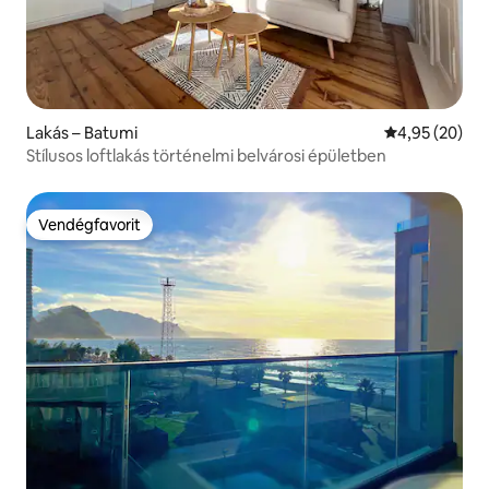
Lakás – Batumi
Átlagos érték
4,95 (20)
Stílusos loftlakás történelmi belvárosi épületben
Vendégfavorit
Vendégfavorit