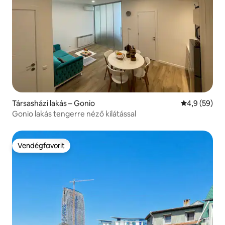
Társasházi lakás – Gonio
Átlagos érté
4,9 (59)
Gonio lakás tengerre néző kilátással
Vendégfavorit
Vendégfavorit