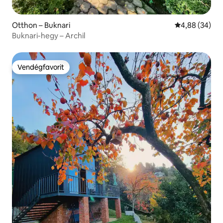
Otthon – Buknari
Átlagos érték
4,88 (34)
Buknari-hegy – Archil
Vendégfavorit
Vendégfavorit