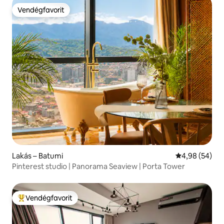
Vendégfavorit
Vendégfavorit
Lakás – Batumi
Átlagos érték
4,98 (54)
Pinterest studio | Panorama Seaview | Porta Tower
Vendégfavorit
Kiemelt vendégfavorit