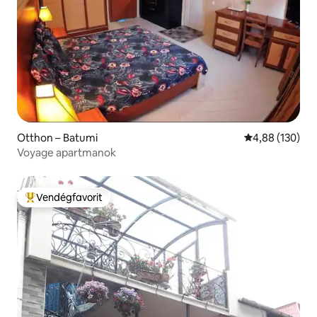
Otthon – Batumi
Átlagos értéke
4,88 (130)
Voyage apartmanok
Vendégfavorit
Kiemelt vendégfavorit