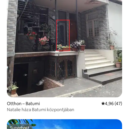
Otthon – Batumi
Átlagos érték
4,96 (47)
Natalie háza Batumi központjában
Superhost