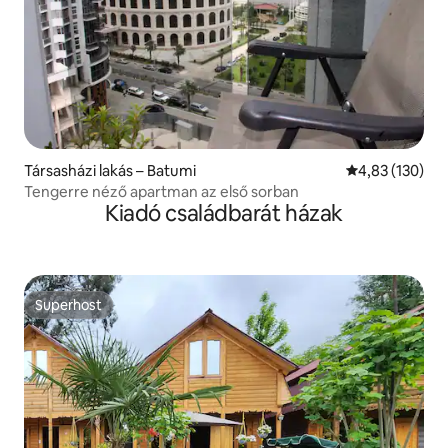
Társasházi lakás – Batumi
Átlagos értéke
4,83 (130)
Tengerre néző apartman az első sorban
Kiadó családbarát házak
Superhost
Superhost