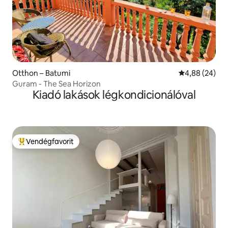
Otthon – Batumi
Átlagos érték
4,88 (24)
Guram - The Sea Horizon
Kiadó lakások légkondicionálóval
Vendégfavorit
Kiemelt vendégfavorit