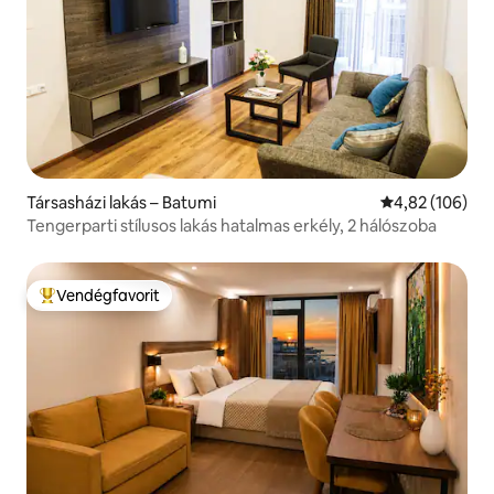
Társasházi lakás – Batumi
Átlagos értéke
4,82 (106)
Tengerparti stílusos lakás hatalmas erkély, 2 hálószoba
Vendégfavorit
Kiemelt vendégfavorit