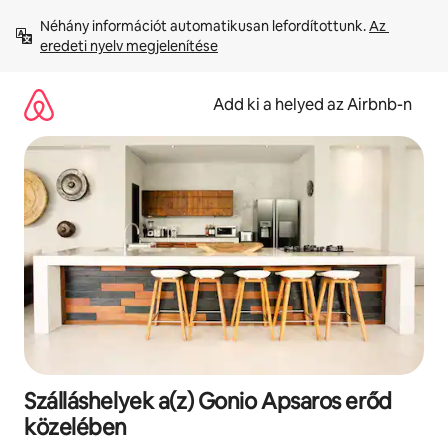
Ugrás
Néhány információt automatikusan lefordítottunk. 
Az 
a
eredeti nyelv megjelenítése
tartalomra
Add ki a helyed az Airbnb-n
Szálláshelyek a(z) Gonio Apsaros erőd
közelében