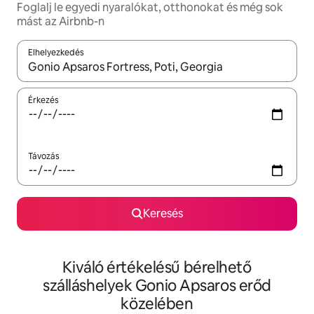
Foglalj le egyedi nyaralókat, otthonokat és még sok
mást az Airbnb-n
Elhelyezkedés
Az eredmények között a felfelé és a lefelé nyíllal navigálhatsz, 
Érkezés
Távozás
Keresés
Kiváló értékelésű bérelhető
szálláshelyek Gonio Apsaros erőd
közelében