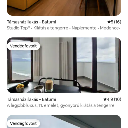
Társasházi lakás – Batumi
Átlagos ér
5 (16)
Studio Top® • Kilátás a tengerre • Naplemente • Medence•
Vendégfavorit
Vendégfavorit
Társasházi lakás – Batumi
Átlagos érté
4,9 (10)
A legjobb luxus, 11. emelet, gyönyörű kilátás a tengerre
Vendégfavorit
Vendégfavorit