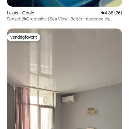
Lakás – Gonio
Átlagos érték
4,88 (26)
Sunset @Greenside | Sea View | Beltéri medence és
edzőterem
Vendégfavorit
Vendégfavorit