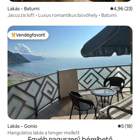
Lakás – Batumi
Átlagos érték
4,96 (23)
Jacuzzis loft • Luxus romantikus búvóhely • Batumi
Vendégfavorit
Kiemelt vendégfavorit
Lakás – Gonio
Átlagos ér
5 (18)
Hangulatos lakás a tenger mellett
Egyéb nagyszerű bérelhető