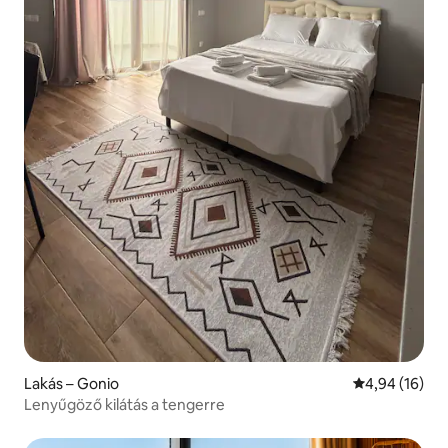
Lakás – Gonio
Átlagos érték
4,94 (16)
Lenyűgöző kilátás a tengerre