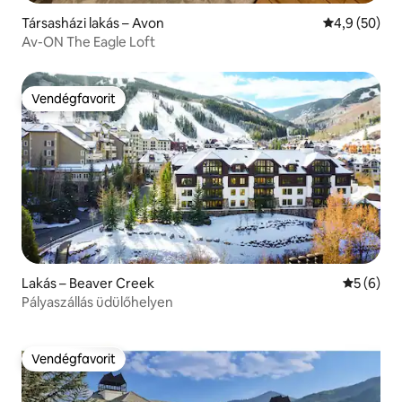
Társasházi lakás – Avon
Átlagos érté
4,9 (50)
Av-ON The Eagle Loft
Vendégfavorit
Vendégfavorit
Lakás – Beaver Creek
Átlagos é
5 (6)
Pályaszállás üdülőhelyen
Vendégfavorit
Vendégfavorit