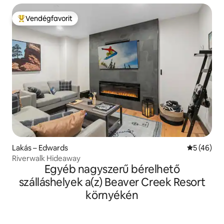
Vendégfavorit
Kiemelt vendégfavorit
Lakás – Edwards
Átlagos ér
5 (46)
Riverwalk Hideaway
Egyéb nagyszerű bérelhető
szálláshelyek a(z) Beaver Creek Resort
környékén