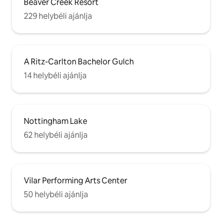
Beaver Creek Resort
éttermek, kiskereskedelmi üzletek,
jégkorcsolyapálya és egyéb
229 helybéli ajánlja
tevékenységek mind rövid sétányira
vannak, míg a Centennial felvonó és egy
síhíd könnyen elérhető a lakóegységtől.
A Ritz-Carlton Bachelor Gulch
14 helybéli ajánlja
Nottingham Lake
62 helybéli ajánlja
Vilar Performing Arts Center
50 helybéli ajánlja