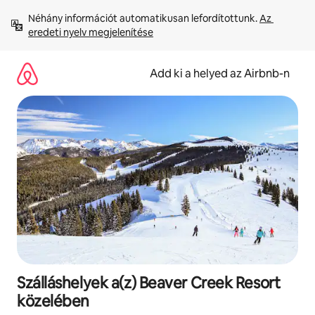
Ugrás
Néhány információt automatikusan lefordítottunk. 
Az 
a
eredeti nyelv megjelenítése
tartalomra
Add ki a helyed az Airbnb-n
Szálláshelyek a(z) Beaver Creek Resort
közelében