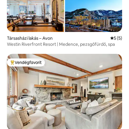
Társasházi lakás – Avon
Átlagos é
5 (5)
Westin Riverfront Resort | Medence, pezsgőfürdő, spa
Vendégfavorit
Kiemelt vendégfavorit