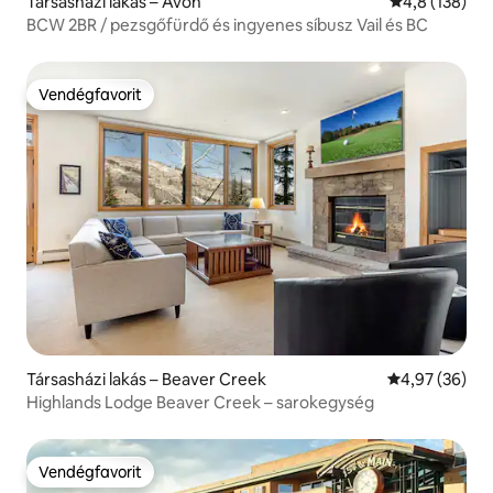
Társasházi lakás – Avon
Átlagos érték
4,8 (138)
BCW 2BR / pezsgőfürdő és ingyenes síbusz Vail és BC
Vendégfavorit
Vendégfavorit
Társasházi lakás – Beaver Creek
Átlagos érték
4,97 (36)
Highlands Lodge Beaver Creek – sarokegység
Vendégfavorit
Vendégfavorit