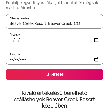
Foglalj le egyedi nyaralókat, otthonokat és még sok
mást az Airbnb-n
Elhelyezkedés
Az eredmények között a felfelé és a lefelé nyíllal navigálhatsz, 
Érkezés
Távozás
Keresés
Kiváló értékelésű bérelhető
szálláshelyek Beaver Creek Resort
közelében