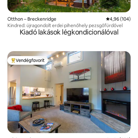
Otthon – Breckenridge
Átlagos értéke
4,96 (104)
Kindred: újragondolt erdei pihenőhely pezsgőfürdővel
Kiadó lakások légkondicionálóval
Vendégfavorit
Kiemelt vendégfavorit