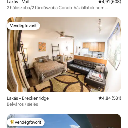
Lakás – Vail
Átlagos értéke
4,91 (608)
2 hálószoba/2 fürdőszoba Condo-háziállatok nem
megengedettek, kings/ ikrek.
Vendégfavorit
Vendégfavorit
Lakás – Breckenridge
Átlagos értéke
4,84 (581)
Belváros / síelés
Vendégfavorit
Kiemelt vendégfavorit