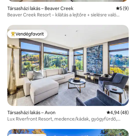
Társasházi lakás – Beaver Creek
Átlagos é
5 (9)
Beaver Creek Resort – kilátás a lejtőre + síelésre való
távolság
Vendégfavorit
Kiemelt vendégfavorit
Társasházi lakás – Avon
Átlagos érték
4,94 (48)
Lux Riverfront Resort, medence/kádak, gyógyfürdő,
Avon Center