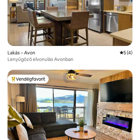
Lakás – Avon
Átlagos é
5 (4)
Lenyűgöző elvonulás Avonban
Vendégfavorit
Kiemelt vendégfavorit