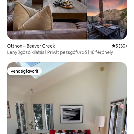
Otthon – Beaver Creek
Átlagos ér
5 (30)
Lenyűgöző kilátás | Privát pezsgőfürdő | 16 férőhely
Vendégfavorit
Vendégfavorit