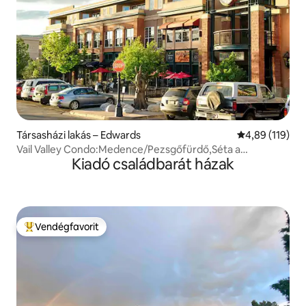
Társasházi lakás – Edwards
Átlagos értéke
4,89 (119)
Vail Valley Condo:Medence/Pezsgőfürdő,Séta a
Kiadó családbarát házak
Mindenhez
Vendégfavorit
Kiemelt vendégfavorit