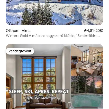
Otthon – Alma
Átlagos értéke
4,81 (208)
Winters Gold Almában: nagyszerű kilátás, 15 mérföldre
Brecktől
Vendégfavorit
Vendégfavorit