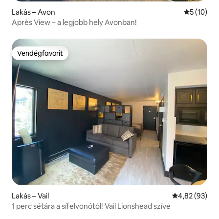
Lakás – Avon
Átlagos ér
5 (10)
Après View – a legjobb hely Avonban!
Vendégfavorit
Vendégfavorit
Lakás – Vail
Átlagos érték
4,82 (93)
1 perc sétára a sífelvonótól! Vail Lionshead szíve