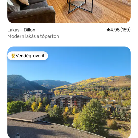
Lakás – Dillon
Átlagos értéke
4,95 (159)
Modern lakás a tóparton
Vendégfavorit
Kiemelt vendégfavorit