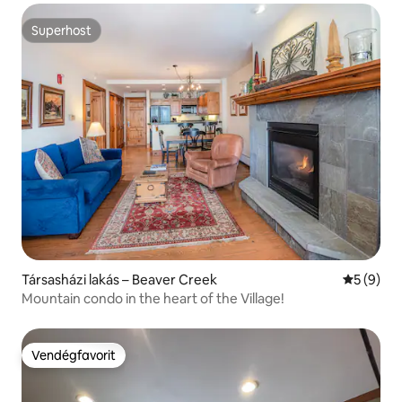
Superhost
Superhost
Társasházi lakás – Beaver Creek
Átlagos é
5 (9)
Mountain condo in the heart of the Village!
Vendégfavorit
Vendégfavorit