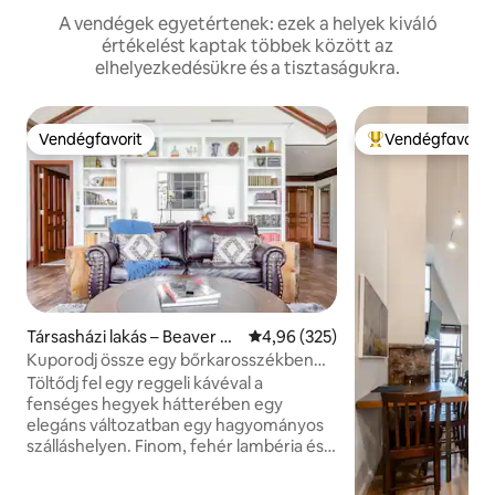
A vendégek egyetértenek: ezek a helyek kiváló
értékelést kaptak többek között az
elhelyezkedésükre és a tisztaságukra.
Vendégfavorit
Vendégfavorit
Vendégfavorit
Kiemelt vendégfa
Társasházi lakás – Beaver Cr
Átlagos értékelés: 5/4,96, 325 
4,96 (325)
eek
Kuporodj össze egy bőrkarosszékben
egy sípálya melletti szálláshelyen
Töltődj fel egy reggeli kávéval a
fenséges hegyek hátterében egy
elegáns változatban egy hagyományos
szálláshelyen. Finom, fehér lambéria és
klasszikus fagerendák keverednek a
modern, rusztikus megjelenés