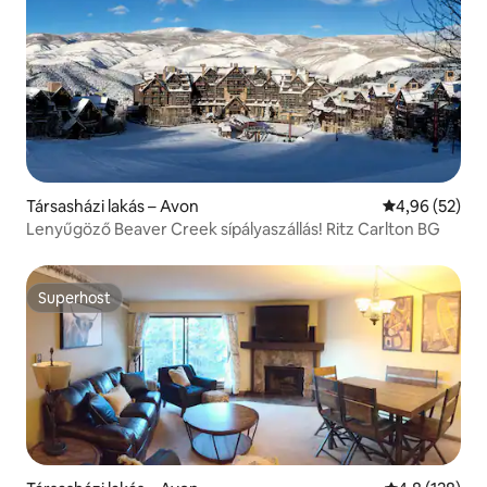
Társasházi lakás – Avon
Átlagos érték
4,96 (52)
Lenyűgöző Beaver Creek sípályaszállás! Ritz Carlton BG
Superhost
Superhost