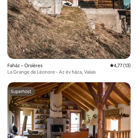
Faház – Orsières
Átlagos érték
4,77 (13)
La Grange de Léonore - Az év háza, Valais
Superhost
Superhost