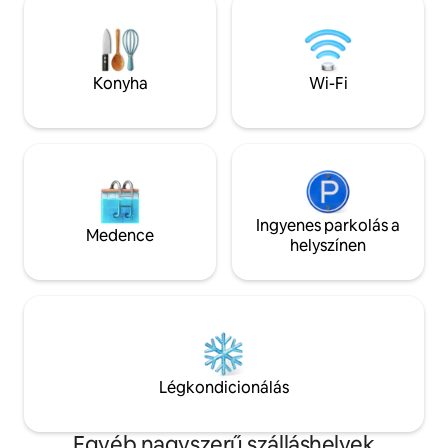
(28°C-ra fűtve) és szaunával
hogy szakállas kese
rendelkezik. Ha ezt a lehetőséget
Túrázóútvonalak i
szeretnéd, vedd fel velünk a
háztól, autentikus
kapcsolatot. A konyha és a nappali az 1.
Hangulatos alpesi 
Konyha
Wi-Fi
emeleten található, csakúgy, mint a
lazíthatsz 🌲🐿️🗻
nagy, erkélyes hálószoba. A másik 2
hálószoba a földszinten található.
Ingyenes parkolás a
Medence
helyszínen
Légkondicionálás
Egyéb nagyszerű szálláshelyek