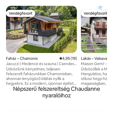
Vendégfavorit
Vendégfavorit
Vendégfavorit
Vendégfavorit
Faház – Chamonix
Átlagos értékelés: 5/4,95, 19 
4,95 (19)
Lakás – Valsavare
Jacuzzi | Medence és szauna | Csendes
Maison Gemi' – a 
terület | Nagyszerű kilátás
Üdvözlünk kényelmes, teljesen
Üdvözöllek a Mai
felszerelt faházunkban Chamonixban,
Hangulatos, hagy
ahonnan lenyűgöző kilátás nyílik a
stílusú hegyi ház 
hegyekre. Ez a modern, újonnan épített
magasságban, Val
Népszerű felszereltség Chaudanne
faház 3 hálószobával rendelkezik,
a Gran Paradiso N
amelyek mindegyike saját fürdőszobával
Májusban virágokka
nyaralóihoz
rendelkezik. Törölköző, lepedő és
víz és hófödte cs
takarítás is jár. Van egy szabadtéri
ideálisak a táj- és
jacuzzi. Opcionális hozzáférés a
Olyan terület, ahol
gyógyfürdőhöz, amely úszómedencével
mormota és őz él, 