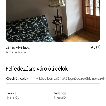
Lakás – Pellaud
Átlagos é
5 (7)
Amélie háza
Felfedezésre váró úti célok
Közeli úti célok
A közelben található legnépszerűbb nevezet
Firenze
Velence
Nyaralók
Nyaralók