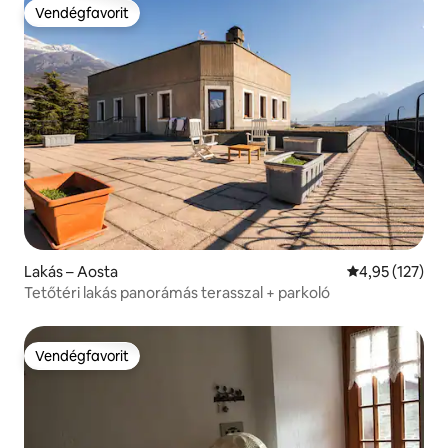
Vendégfavorit
Vendégfavorit
Lakás – Aosta
Átlagos értéke
4,95 (127)
Tetőtéri lakás panorámás terasszal + parkoló
Vendégfavorit
Vendégfavorit