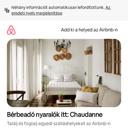
Ugrás
Néhány információt automatikusan lefordítottunk. 
Az 
a
eredeti nyelv megjelenítése
tartalomra
Add ki a helyed az Airbnb-n
Bérbeadó nyaralók itt: Chaudanne
Találj és foglalj egyedi szálláshelyeket az Airbnb-n