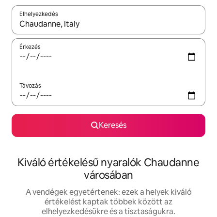
Elhelyezkedés
Az eredmények között a felfelé és a lefelé nyíllal navigálhatsz, 
Érkezés
Távozás
Keresés
Kiváló értékelésű nyaralók Chaudanne
városában
A vendégek egyetértenek: ezek a helyek kiváló
értékelést kaptak többek között az
elhelyezkedésükre és a tisztaságukra.