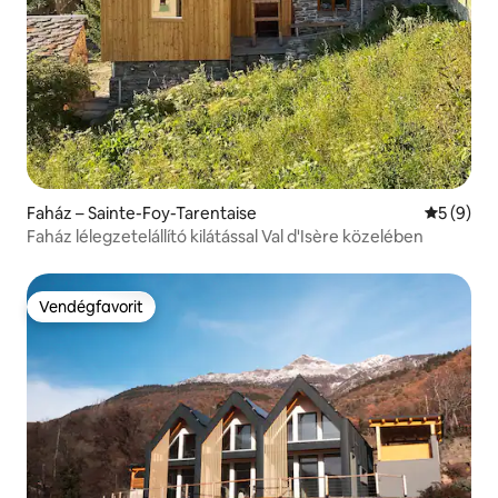
Faház – Sainte-Foy-Tarentaise
Átlagos é
5 (9)
Faház lélegzetelállító kilátással Val d'Isère közelében
Vendégfavorit
Vendégfavorit