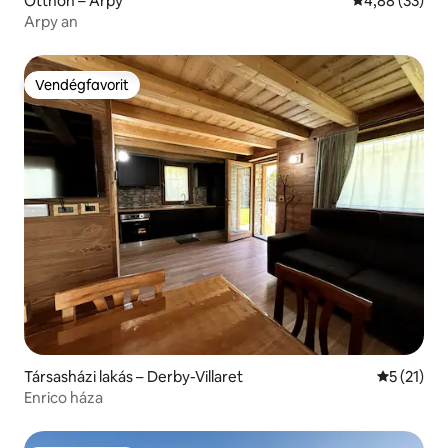
Otthon – Arpy
Átlagos érték
4,88 (33)
Arpy an
Vendégfavorit
Vendégfavorit
Társasházi lakás – Derby-Villaret
Átlagos ér
5 (21)
Enrico háza