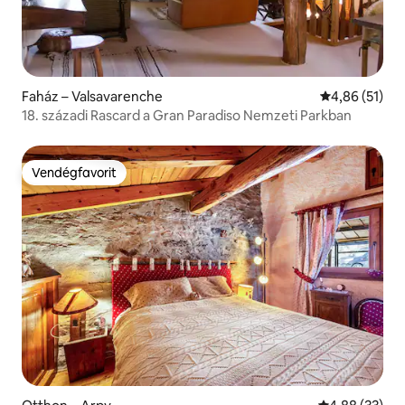
Faház – Valsavarenche
Átlagos érték
4,86 (51)
18. századi Rascard a Gran Paradiso Nemzeti Parkban
Vendégfavorit
Vendégfavorit