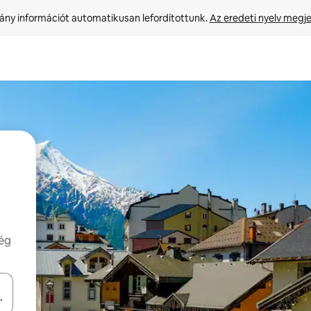
ny információt automatikusan lefordítottunk. 
Az eredeti nyelv megje
még
navigálhatsz, illetve érintő és lapozó mozdulatokkal is felfedezheted ők