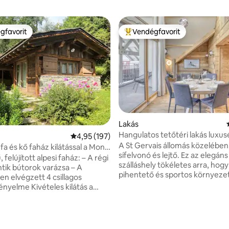
gfavorit
Vendégfavorit
vendégfavorit
Kiemelt vendégfavorit
Lakás
Hangulatos tetőtéri lakás luxu
Átlagos értékelés: 5/4,95, 197 vélemény
4,95 (197)
6 fő részére
A St Gervais állomás közelében 
 fa és kő faház kilátással a Mont
sífelvonó és lejtő. Ez az elegáns
felújított alpesi faház: – A régi
szálláshely tökéletes arra, hogy
ntik bútorok varázsa – A
pihentető és sportos környez
n elvégzett 4 csillagos
találd magad. Egész évben elérhető.
kényelme Kivételes kilátás a
Mountain atmosphere , welcom
kosított kert,
look live warm chalet in a new 
erdővel és egy kis hegyi
99, 103 vélemény
building, with - 3 hálószoba, mindegyik
0 m²-es faház: –
saját fürdőszobával és vécével.
a queen méretű kétszemélyes