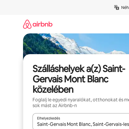
Ugrás
Néhá
a
tartalomra
Szálláshelyek a(z) Saint-
Gervais Mont Blanc
közelében
Foglalj le egyedi nyaralókat, otthonokat és 
sok mást az Airbnb-n
Elhelyezkedés
Az eredmények között a felfelé és a lefelé nyíllal 