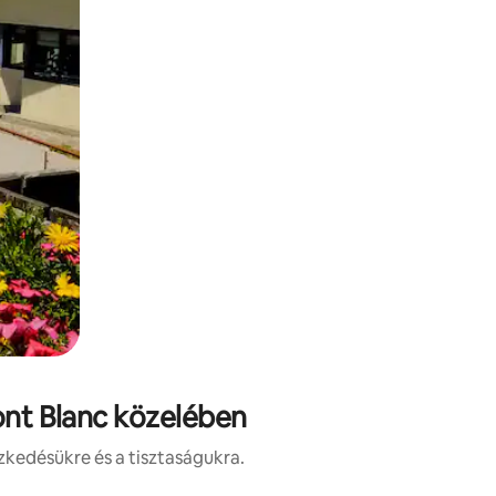
ont Blanc közelében
zkedésükre és a tisztaságukra.