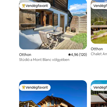
Vendégfavorit
Vendégf
Kiemelt vendégfavorit
Vendégf
Otthon
Chalet An
Otthon
Átlagos értékelés: 5/4,
4,96 (120)
Stúdió a Mont Blanc völgyében
Vendégfavorit
Vendégf
Kiemelt vendégfavorit
Vendégf