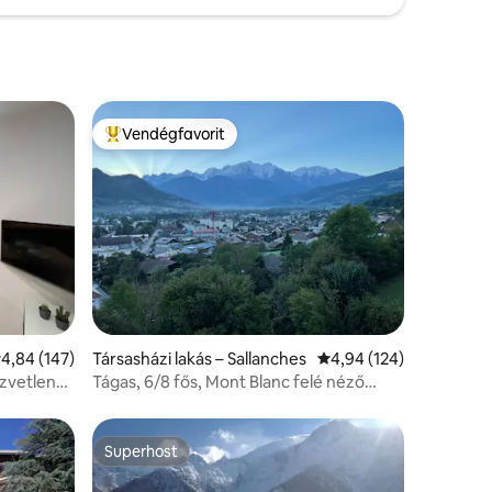
Vendégfavorit
Kiemelt vendégfavorit
tlagos értékelés: 5/4,84, 147 vélemény
4,84 (147)
Társasházi lakás – Sallanches
Átlagos értékelés: 5/4
4,94 (124)
özvetlenül
Tágas, 6/8 fős, Mont Blanc felé néző
duplex
Superhost
Superhost