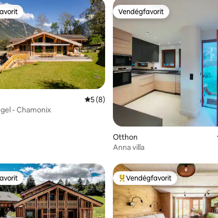
avorit
Vendégfavorit
avorit
Vendégfavorit
Átlagos értékelés: 5/5, 8 vélemény
5 (8)
gel - Chamonix
96, 120 vélemény
Otthon
Anna villa
avorit
Vendégfavorit
avorit
Kiemelt vendégfavorit