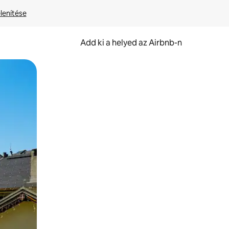
lenítése
Add ki a helyed az Airbnb-n
et.