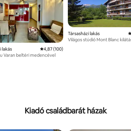
Társasházi lakás
Á
Világos stúdió Mont Blanc kilátá
i lakás
Átlagos értékelés: 5/4,87, 100 vélemény
4,87 (100)
u Varan beltéri medencével
4,9, 115 vélemény
Kiadó családbarát házak