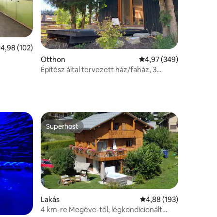
tlagos értékelés: 5/4,98, 102 vélemény
4,98 (102)
Otthon
Átlagos értékelés: 5/4
4,97 (349)
Építész által tervezett ház/faház, 3
emeletes, Mont Blanc kilátással
Superhost
Superhost
Lakás
Átlagos értékelés: 5/4
4,88 (193)
4 km-re Megève-től, légkondicionált