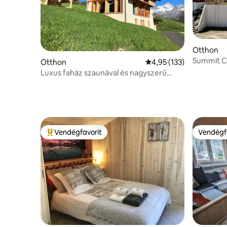
Otthon
Summit C
Otthon
Átlagos értékelés: 5/4,
4,95 (133)
Luxus faház szaunával és nagyszerű
kilátással
Vendégfavorit
Vendégf
Kiemelt vendégfavorit
Vendégf