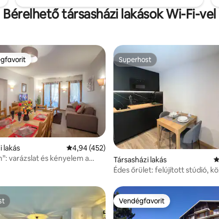
Bérelhető társasházi lakások Wi-Fi-vel
gfavorit
Superhost
vendégfavorit
Superhost
i lakás
Átlagos értékelés: 5/4,94, 452 vélemény
4,94 (452)
n”: varázslat és kényelem a
86, 184 vélemény
Társasházi lakás
Á
pontjában
Édes őrület: felújított stúdió, k
a sípályánál
st
Vendégfavorit
st
Vendégfavorit