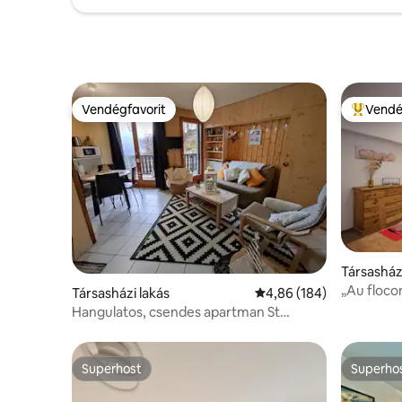
Vendégfavorit
Vendé
Vendégfavorit
Kiemelt 
Társasház
„Au floco
Társasházi lakás
Átlagos értékelés: 5/4,
4,86 (184)
város köz
Hangulatos, csendes apartman St
Gervais város központjában
Superhost
Superho
Superhost
Superho