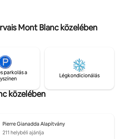
rsalgó -
székekkel, déli tájolású. 3 hálószoba🛏 2
yíló
zuhanyzó🛁 Nagy, világos nappali, amely
vasolt
a felszerelt konyhába nyílik. Mindössze
annyit kell tenned, hogy megjelensz
ervais Mont Blanc közelében
s parkolás a
Légkondicionálás
lyszínen
anc közelében
Pierre Gianadda Alapítvány
211 helybéli ajánlja