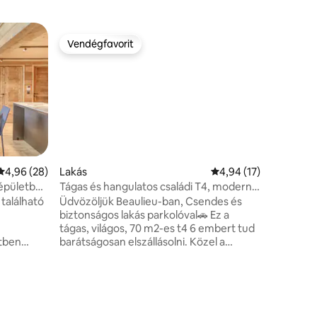
Lakás
Vendégfavorit
Vendégf
Vendégfavorit
Vendégf
Lakás fah
Új, 45 m²
szabadon
hálószobá
fürdőkád
mosógéppe
kilátással
Blanc-masszívra. A 
teszi a „s
Átlagos értékelés: 5/4,96, 28 vélemény
4,96 (28)
Lakás
Átlagos értékelés: 5/
4,94 (17)
transzfer
sépületben
Tágas és hangulatos családi T4, modern,
autóval 5
parkoló.
található
Üdvözöljük Beaulieu-ban, Csendes és
éttermek
biztonságos lakás parkolóval🚗 Ez a
bejutás k
tágas, világos, 70 m2-es t4 6 embert tud
Nagyszer
etben
barátságosan elszállásolni. Közel a
családna
sífelvonókhoz. 10 perc sétára a
e in a
városközponttól. Pékség és dohánybolt/
and luxury
újságárus 5 percre. Tágas és modern, és
lenyűgöző kilátást nyújt a Mont Blanc
 - Nagy
hegységre.🏔 Nagy erkély asztallal és