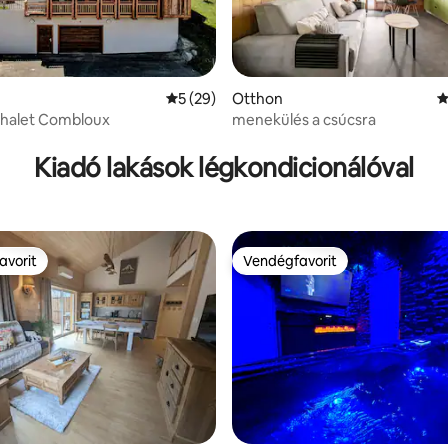
Átlagos értékelés: 5/5, 29 vélemény
5 (29)
Otthon
Á
halet Combloux
menekülés a csúcsra
95, 133 vélemény
Kiadó lakások légkondicionálóval
avorit
Vendégfavorit
avorit
Vendégfavorit