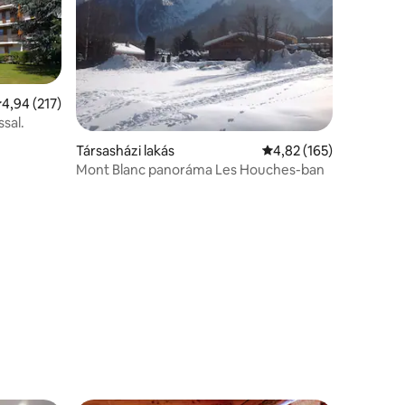
tlagos értékelés: 5/4,94, 217 vélemény
4,94 (217)
ssal.
Társasházi lakás
Átlagos értékelés: 5/4
4,82 (165)
Mont Blanc panoráma Les Houches-ban