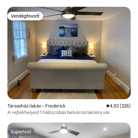
Vendégfavorit
Vendégfavorit
Társasházi lakás – Frederick
Átlagos értéke
4,92 (326)
A rejtekhelyed 1 hálószobás belvárosi lakásra vár.
Superhost
Superhost