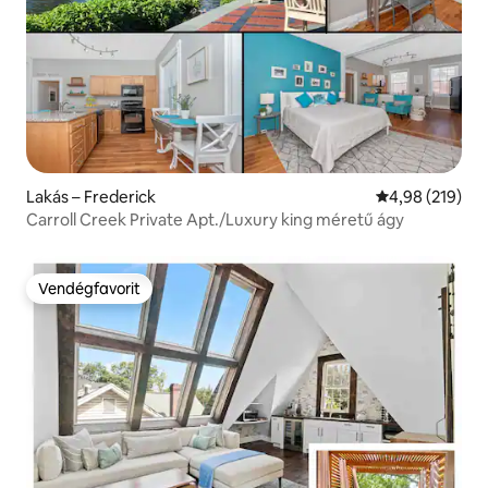
Lakás – Frederick
Átlagos értéke
4,98 (219)
Carroll Creek Private Apt./Luxury king méretű ágy
Vendégfavorit
Vendégfavorit