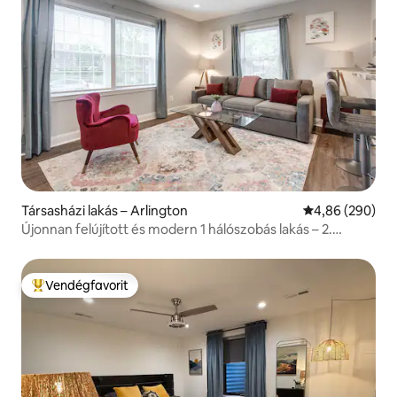
Társasházi lakás – Arlington
Átlagos értéke
4,86 (290)
Újonnan felújított és modern 1 hálószobás lakás – 2.
egység
Vendégfavorit
Kiemelt vendégfavorit