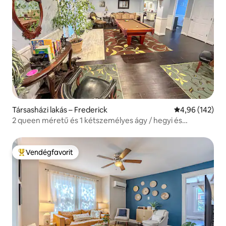
Társasházi lakás – Frederick
Átlagos értéke
4,96 (142)
2 queen méretű és 1 kétszemélyes ágy / hegyi és
múzeumi szórakozás
Vendégfavorit
Kiemelt vendégfavorit