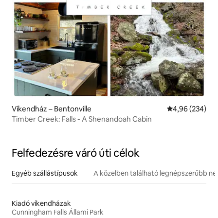
Víkendház – Bentonville
Átlagos értéke
4,96 (234)
Timber Creek: Falls - A Shenandoah Cabin
Felfedezésre váró úti célok
Egyéb szállástípusok
A közelben található legnépszerűbb n
Kiadó víkendházak
Cunningham Falls Állami Park