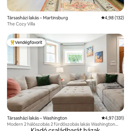
Társasházi lakás – Martinsburg
Átlagos értéke
4,98 (132)
The Cozy Villa
Vendégfavorit
Kiemelt vendégfavorit
Társasházi lakás – Washington
Átlagos értéke
4,97 (331)
Modern 2 hálószobás 2 fürdőszobás lakás Washington
Kiadó családbarát házak
trendi környékén