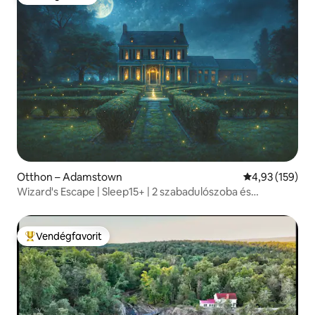
Vendégfavorit
Otthon – Adamstown
Átlagos értéke
4,93 (159)
Wizard's Escape | Sleep15+ | 2 szabadulószoba és
medence
Vendégfavorit
Kiemelt vendégfavorit