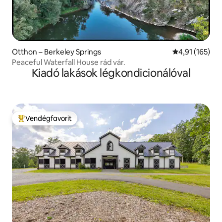
Otthon – Berkeley Springs
Átlagos értéke
4,91 (165)
Peaceful Waterfall House rád vár.
Kiadó lakások légkondicionálóval
Vendégfavorit
Kiemelt vendégfavorit