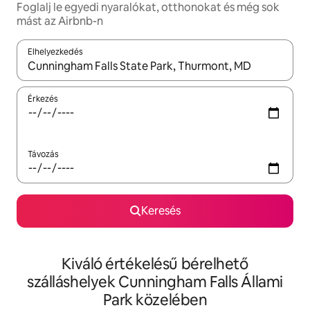
Foglalj le egyedi nyaralókat, otthonokat és még sok
mást az Airbnb-n
Elhelyezkedés
Az eredmények között a felfelé és a lefelé nyíllal navigálhatsz, 
Érkezés
Távozás
Keresés
Kiváló értékelésű bérelhető
szálláshelyek Cunningham Falls Állami
Park közelében