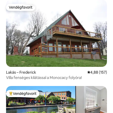
Vendégfavorit
Vendégfavorit
Lakás – Frederick
Átlagos értéke
4,88 (157)
Villa fenséges kilátással a Monocacy folyóra!
Vendégfavorit
Kiemelt vendégfavorit