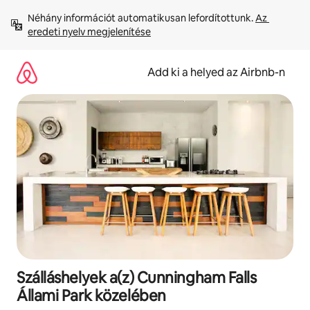
Ugrás
Néhány információt automatikusan lefordítottunk. 
Az 
a
eredeti nyelv megjelenítése
tartalomra
Add ki a helyed az Airbnb-n
Szálláshelyek a(z) Cunningham Falls
Állami Park közelében