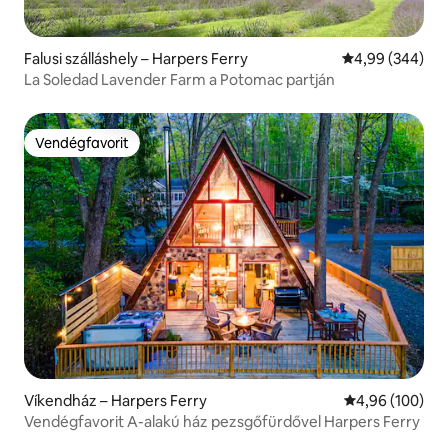
Falusi szálláshely – Harpers Ferry
Átlagos értéke
4,99 (344)
La Soledad Lavender Farm a Potomac partján
Vendégfavorit
Vendégfavorit
Víkendház – Harpers Ferry
Átlagos értéke
4,96 (100)
Vendégfavorit A-alakú ház pezsgőfürdővel Harpers Ferry