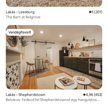
Lakás – Leesburg
Átlagos ért
5 (201)
The Barn at Belgrove
Vendégfavorit
Vendégfavorit
Lakás – Shepherdstown
Átlagos értéke
4,96 (453)
Belváros: Fedezd fel Shepherdstownot egy hangulatos
egy hálószobás apartmanból