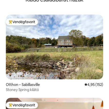
Vendégfavorit
Kiemelt vendégfavorit
Otthon – Sabillasville
Átlagos értéke
4,95 (152)
Stoney Spring kilátó
Vendégfavorit
Kiemelt vendégfavorit