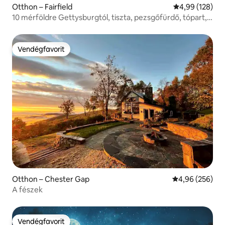
Otthon – Fairfield
Átlagos értéke
4,99 (128)
10 mérföldre Gettysburgtól, tiszta, pezsgőfürdő, tópart,
kajakok
Vendégfavorit
Vendégfavorit
Otthon – Chester Gap
Átlagos értéke
4,96 (256)
A fészek
Vendégfavorit