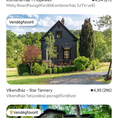
Misty River|Pezsgőfürdő|Konténerház (UTV-vel!)
Vendégfavorit
Vendégfavorit
Víkendház – Star Tannery
Átlagos értéke
4,95 (296)
Víkendház fatüzelésű pezsgőfürdővel
Vendégfavorit
Kiemelt vendégfavorit