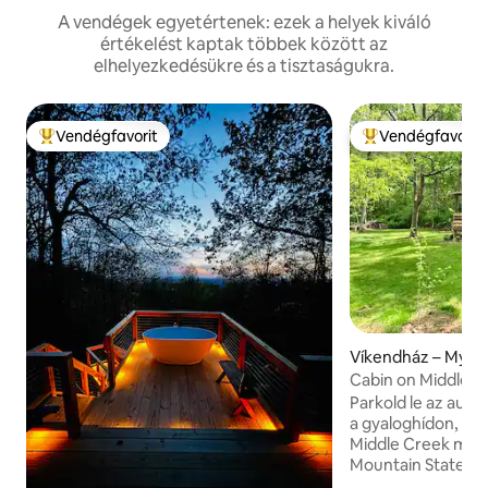
A vendégek egyetértenek: ezek a helyek kiváló
értékelést kaptak többek között az
elhelyezkedésükre és a tisztaságukra.
Vendégfavorit
Vendégfavorit
Kiemelt vendégfavorit
Kiemelt vendégfa
Víkendház – Myers
Cabin on Middle Cr
Middletown
Parkold le az autót
a gyaloghídon, ho
Middle Creek men
Mountain State Par
Park között talál