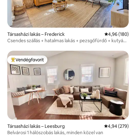
Társasházi lakás – Frederick
Átlagos értéke
4,96 (180)
Csendes szállás + hatalmas lakás + pezsgőfürdő + kutyák,
sétálható
Vendégfavorit
Kiemelt vendégfavorit
Társasházi lakás – Leesburg
Átlagos értéke
4,94 (279)
Belvárosi 1 hálószobás lakás, minden közel van