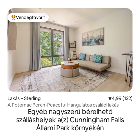
Vendégfavorit
Kiemelt vendégfavorit
Lakás – Sterling
Átlagos értéke
4,99 (122)
A Potomac Perch-Peaceful Hangulatos családi lakás
Egyéb nagyszerű bérelhető
szálláshelyek a(z) Cunningham Falls
Állami Park környékén