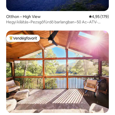
Otthon – High View
Átlagos értéke
4,95 (179)
Hegyi kilátás~Pezsgőfürdő barlangban~50 Ac~ATV-
nyomvonalak~Hal~Úszás
Vendégfavorit
Kiemelt vendégfavorit