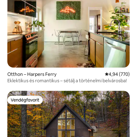
Otthon – Harpers Ferry
Átlagos értéke
4,94 (770)
Eklektikus és romantikus – sétálj a történelmi belvárosba!
Vendégfavorit
Vendégfavorit