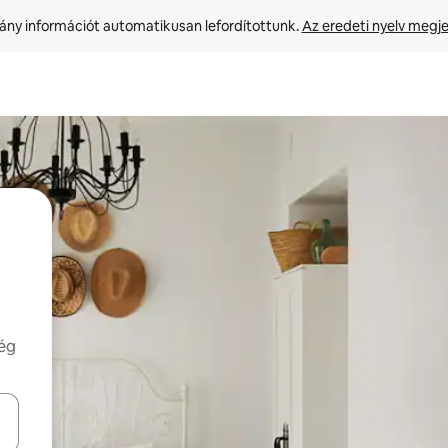
ny információt automatikusan lefordítottunk. 
Az eredeti nyelv megje
még
navigálhatsz, illetve érintő és lapozó mozdulatokkal is felfedezheted ők