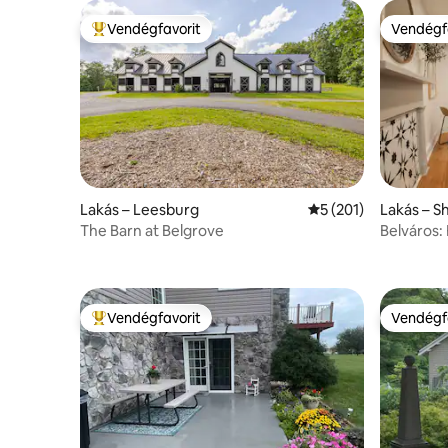
Vendégfavorit
Vendégf
Kiemelt vendégfavorit
Vendégf
Lakás – Leesburg
Átlagos értékelés: 
5 (201)
Lakás – 
The Barn at Belgrove
Belváros:
egy hangu
apartman
Vendégfavorit
Vendégf
Kiemelt vendégfavorit
Vendégf