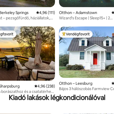
94, 770 vélemény
Berkeley Springs
Átlagos értékelés: 5/4,96, 111 vélemény
4,96 (111)
Otthon – Adamstown
Á
t – pezsgőfürdő, háziállatok,
Wizard's Escape | Sleep15+ | 2
ly, játékterem
szabadulószoba és medence
gfavorit
Vendégfavorit
vendégfavorit
Kiemelt vendégfavorit
,91, 165 vélemény
Otthon – Leesburg
Á
 Sharpsburg
Átlagos értékelés: 5/4,96, 238 vélemény
4,96 (238)
Bájos 3 hálószobás Farmview C
 borászathoz és a csatatérhez
Észak-Virginiában
Kiadó lakások légkondicionálóval
ros elvonulás