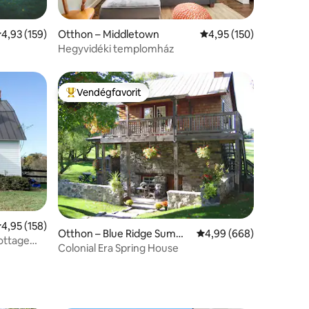
tlagos értékelés: 5/4,93, 159 vélemény
4,93 (159)
Otthon – Middletown
Átlagos értékelés: 5/4
4,95 (150)
Hegyvidéki templomház
Vendégfavorit
Kiemelt vendégfavorit
tlagos értékelés: 5/4,95, 158 vélemény
4,95 (158)
Otthon – Blue Ridge Summi
Átlagos értékelés: 5/4
4,99 (668)
ottage
t
Colonial Era Spring House