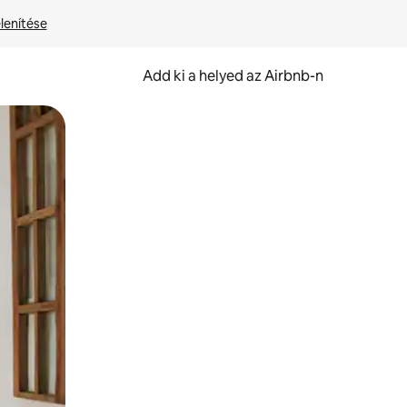
lenítése
Add ki a helyed az Airbnb-n
et.