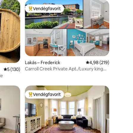
Vendégfavorit
Kiemelt vendégfavorit
Lakás – Frederick
Átlagos értékelés: 5/4
4,98 (219)
Carroll Creek Private Apt./Luxury king
Átlagos értékelés: 5/5, 130 vélemény
5 (130)
méretű ágy
de
Vendégfavorit
Kiemelt vendégfavorit