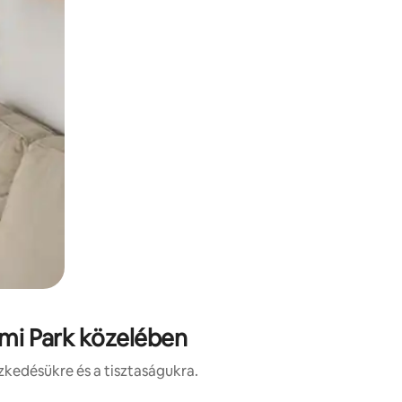
ami Park közelében
zkedésükre és a tisztaságukra.