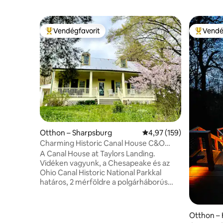
Vendégfavorit
Vendé
Kiemelt vendégfavorit
Kiemelt 
Otthon – Sharpsburg
Átlagos értékelés: 5/4,
4,97 (159)
Charming Historic Canal House C&O
Potomac Antietam
A Canal House at Taylors Landing.
Vidéken vagyunk, a Chesapeake és az
Ohio Canal Historic National Parkkal
határos, 2 mérföldre a polgárháborús
Antietam Battlefieldtől. Az otthonunk
egy eredeti, 1790-es rönkház, amely
1857-es kiegészítésekkel rendelkezik, és
Otthon – 
modern kényelmi szolgáltatásokkal is