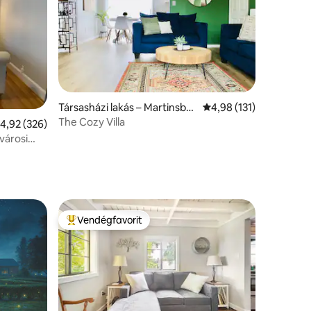
Társasházi lakás – Martinsbur
Átlagos értékelés: 5/4
4,98 (131)
g
The Cozy Villa
tlagos értékelés: 5/4,92, 326 vélemény
4,92 (326)
városi
Vendégfavorit
Kiemelt vendégfavorit