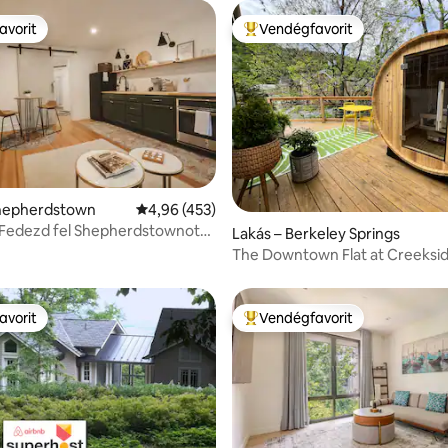
avorit
Vendégfavorit
avorit
Kiemelt vendégfavorit
5/5, 201 vélemény
Shepherdstown
Átlagos értékelés: 5/4,96, 453 vélemény
4,96 (453)
 Fedezd fel Shepherdstownot
Lakás – Berkeley Springs
latos egy hálószobás
The Downtown Flat at Creeksi
ból
avorit
Vendégfavorit
avorit
Kiemelt vendégfavorit