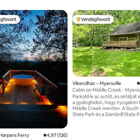
gfavorit
Vendégfavorit
vendégfavorit
Kiemelt vendégfavorit
97, 159 vélemény
Víkendház – Myersville
Á
Cabin on Middle Creek - Myersv
Middletown
Parkold le az autót, és sétálj át
a gyaloghídon, hogy nyugalom 
Middle Creek mentén. A South
State Park és a Gambrill State P
között található egy gyönyörű 
nyugodt, 9 hektáros privát vík
Nagyszerű hely a lazításhoz és 
Harpers Ferry
Átlagos értékelés: 5/4,97, 126 vélemény
4,97 (126)
stresszoldáshoz. Hagyd, hogy a patak