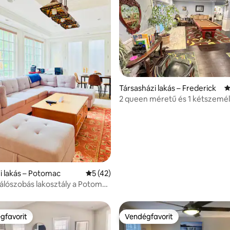
,98, 40 vélemény
Társasházi lakás – Frederick
Á
2 queen méretű és 1 kétszemél
hegyi és múzeumi szórakozás
i lakás – Potomac
Átlagos értékelés: 5/5, 42 vélemény
5 (42)
 hálószobás lakosztály a Potomac
erített területén
gfavorit
Vendégfavorit
vendégfavorit
Vendégfavorit