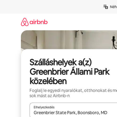
Ugrás
Néhá
a
tartalomra
Szálláshelyek a(z)
Greenbrier Állami Park
közelében
Foglalj le egyedi nyaralókat, otthonokat és 
sok mást az Airbnb-n
Elhelyezkedés
Az eredmények között a felfelé és a lefelé nyíllal 