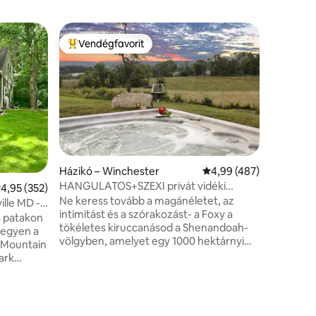
Víkendház
Vendégfavorit
Vendé
Kiemelt vendégfavorit
Kiemelt
Sleepy H
A Beechn
Hollow L
hegységbe
az Rt 70-
haladsz,
pisztrán
Springs b
és beren
Házikó – Winchester
Átlagos értékelés: 5/4
4,99 (487)
víkendhá
HANGULATOS+SZEXI privát vidéki
tlagos értékelés: 5/4,95, 352 vélemény
4,95 (352)
tevékeny
kiruccanás! PEZSGŐFÜRDŐ és kilátás~
Ne keress tovább a magánéletet, az
ebben a 
ille MD -
intimitást és a szórakozást- a Foxy a
csendes 
 a patakon
tökéletes kiruccanásod a Shenandoah-
vadvilág
legyen a
völgyben, amelyet egy 1000 hektárnyi
patakok 
 Mountain
terület vesz körül, de mindössze 10
között. 
ark
percre Winchester belvárosától.
Cabinba
és
Egyedülállóan elbűvölő élményt nyújt,
endház.
amelyet a természet minden szépsége
a
vesz körül. Kényeztesd magad a