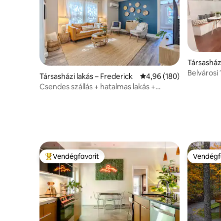
Társasház
Belvárosi
Társasházi lakás – Frederick
Átlagos értékelés: 5/4,
4,96 (180)
közel van
Csendes szállás + hatalmas lakás +
pezsgőfürdő + kutyák, sétálható
Vendégfavorit
Vendégf
Kiemelt vendégfavorit
Vendégf