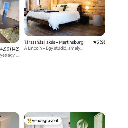
Társasházi lakás – Martinsburg
Átlagos értékelés
5 (9)
A Lincoln – Egy stúdió, amely
tlagos értékelés: 5/4,96, 142 vélemény
4,96 (142)
történeteket mesél
yes ágy /
Vendégfavorit
Kiemelt vendégfavorit