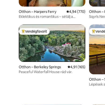
Otthon – Harpers Ferry
Átlagos értékelés: 5/4,
4,94 (770)
Otthon – 
Eklektikus és romantikus – sétálj a
Sqyrls Nes
történelmi belvárosba!
tűzrakóhe
Vendégfavorit
Vendé
Kiemelt vendégfavorit
Kiemelt 
Otthon – Berkeley Springs
Átlagos értékelés: 5/4
4,91 (165)
Peaceful Waterfall House rád vár.
Otthon –
Lépések a
– 1 hektá