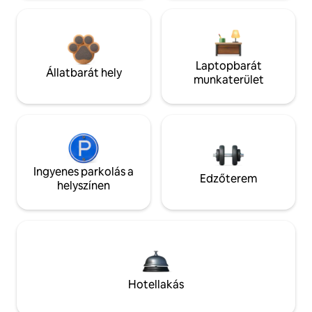
Laptopbarát
Állatbarát hely
munkaterület
Ingyenes parkolás a
Edzőterem
helyszínen
Hotellakás