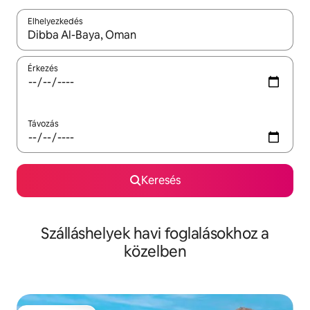
Elhelyezkedés
Az eredmények között a felfelé és a lefelé nyíllal navigálhatsz, 
Érkezés
Távozás
Keresés
Szálláshelyek havi foglalásokhoz a
közelben