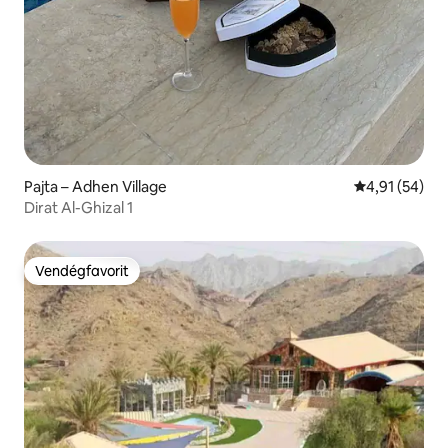
Pajta – Adhen Village
Átlagos érték
4,91 (54)
Dirat Al-Ghizal 1
Vendégfavorit
Vendégfavorit