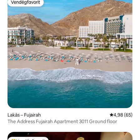
Vendégfavorit
Vendégfavorit
Lakás – Fujairah
Átlagos érték
4,98 (65)
The Address Fujairah Apartment 3011 Ground floor