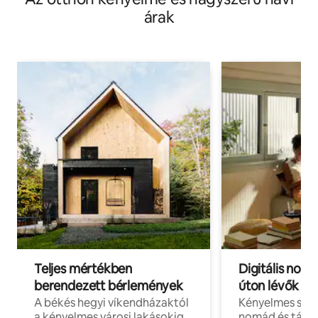
árak
Teljes mértékben
Digitális nomá
berendezett bérlemények
úton lévők
A békés hegyi víkendházaktól
Kényelmes szál
a kényelmes városi lakásokig
nomád és táv