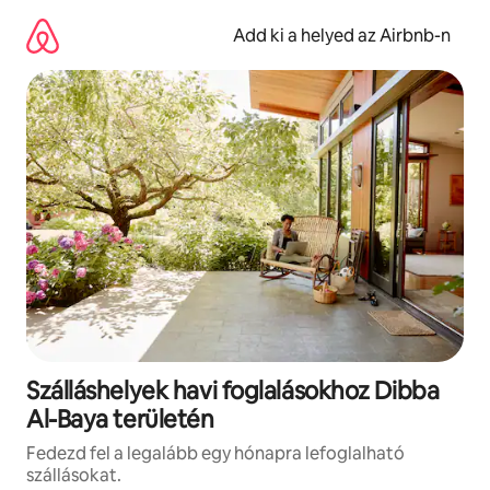
Ugrás
a
Add ki a helyed az Airbnb-n
tartalomra
Szálláshelyek havi foglalásokhoz Dibba
Al-Baya területén
Fedezd fel a legalább egy hónapra lefoglalható
szállásokat.