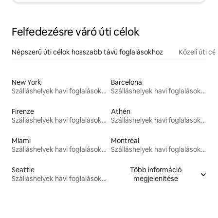
Felfedezésre váró úti célok
Népszerű úti célok hosszabb távú foglalásokhoz
Közeli úti cé
New York
Barcelona
Szálláshelyek havi foglalásokhoz
Szálláshelyek havi foglalásokhoz
Firenze
Athén
Szálláshelyek havi foglalásokhoz
Szálláshelyek havi foglalásokhoz
Miami
Montréal
Szálláshelyek havi foglalásokhoz
Szálláshelyek havi foglalásokhoz
Seattle
Több információ
Szálláshelyek havi foglalásokhoz
megjelenítése