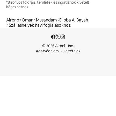
*Bizonyos földrajzi területek és ingatlanok kivételt
képezhetnek.
Airbnb
Omán
Musandam
Dibba Al Bayah
Szálláshelyek havi foglalásokhoz
© 2026 Airbnb, Inc.
Adatvédelem
Feltételek