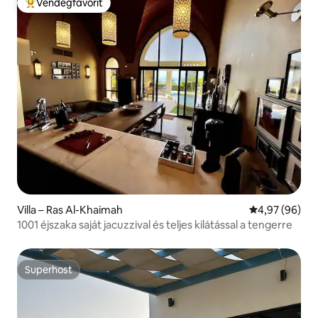
Vendégfavorit
Kiemelt vendégfavorit
Villa – Ras Al-Khaimah
Átlagos érték
4,97 (96)
1001 éjszaka saját jacuzzival és teljes kilátással a tengerre
Superhost
Superhost