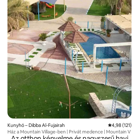
Kunyhó – Dibba Al-Fujairah
Átlagos értéke
4,98 (121)
Ház a Mountain Village-ben | Privát medence | Mountain V
Az otthon kényelme és nagyszerű havi