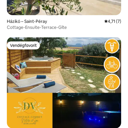
Házikó – Saint-Péray
Átlagos érté
4,71 (7)
Cottage-Ensuite-Terrace-Gîte
Vendégfavorit
Vendégfavorit