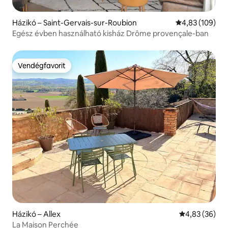
Házikó – Saint-Gervais-sur-Roubion
Átlagos értéke
4,83 (109)
Egész évben használható kisház Drôme provençale-ban
Vendégfavorit
Vendégfavorit
Házikó – Allex
Átlagos érték
4,83 (36)
La Maison Perchée