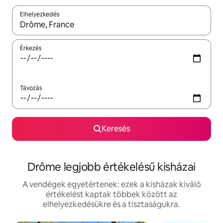
Elhelyezkedés
Az eredmények között a felfelé és a lefelé nyíllal navigálhatsz, 
Érkezés
Távozás
Keresés
Drôme legjobb értékelésű kisházai
A vendégek egyetértenek: ezek a kisházak kiváló
értékelést kaptak többek között az
elhelyezkedésükre és a tisztaságukra.