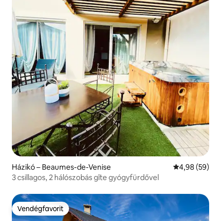
Házikó – Beaumes-de-Venise
Átlagos érték
4,98 (59)
3 csillagos, 2 hálószobás gîte gyógyfürdővel
Vendégfavorit
Vendégfavorit