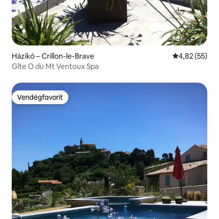
Házikó – Crillon-le-Brave
Átlagos érték
4,82 (55)
Gîte O du Mt Ventoux Spa
Vendégfavorit
Vendégfavorit