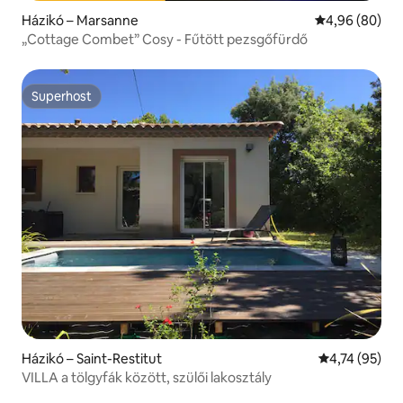
Házikó – Marsanne
Átlagos érték
4,96 (80)
„Cottage Combet” Cosy - Fűtött pezsgőfürdő
Superhost
Superhost
Házikó – Saint-Restitut
Átlagos érték
4,74 (95)
VILLA a tölgyfák között, szülői lakosztály