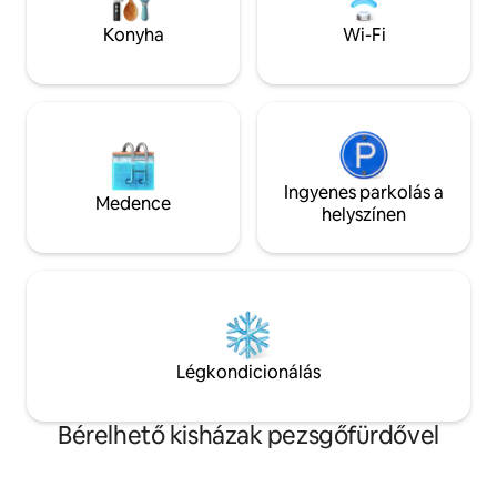
Grillezés a teraszon A medence reggel
10-től este 7-ig érhető el.
Konyha
Wi-Fi
Ingyenes parkolás a
Medence
helyszínen
Légkondicionálás
Bérelhető kisházak pezsgőfürdővel