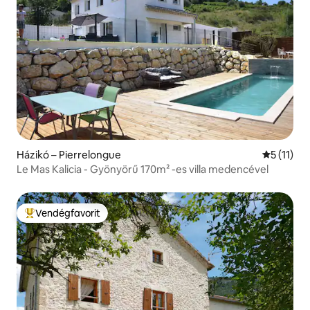
Házikó – Pierrelongue
Átlagos é
5 (11)
Le Mas Kalicia - Gyönyörű 170m² -es villa medencével
Vendégfavorit
Kiemelt vendégfavorit