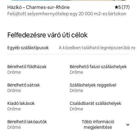
Házikó – Charmes-sur-Rhône
Átlagos ér
5 (77)
Felújított selyemhernyótelep egy 20 000 m2-es birtokon
Felfedezésre váró úti célok
Egyéb szállástípusok
A közelben található legnépszerűbb n
Bérelhető földházak
Bérelhető falusi szálláshelyek
Drôme
Drôme
Bérelhető sátrak
Szálláshelyek reggelivel
Drôme
Drôme
Kiadó lakások
Családbarát szálláshelyek
Drôme
Drôme
Bérelhető lakóautók
Több információ
Drôme
megjelenítése