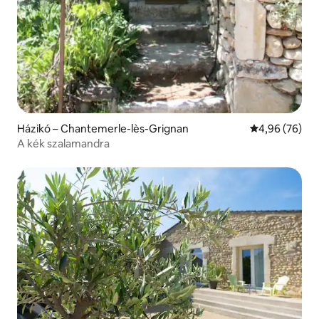
Házikó – Chantemerle-lès-Grignan
Átlagos érték
4,96 (76)
A kék szalamandra