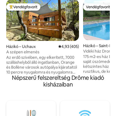
Vendégfavorit
Vendégfavorit
Kiemelt vendégfavorit
Vendégfavorit
Házikó – Saint-Do
Házikó – Uchaux
Átlagos értékelés: 5/4,93, 405 
4,93 (405)
l'Herbasse
Vidéki ház Drome 
A szépen elmenés
175 m2-es ház Drô
Az erdő szívében, egy elkerített, 7000
saját úszómedencé
szálláshelyből álló ingatlanban, Orange
kétszintes ház elva
és Bollène városok autópálya kijárataitól
rusztikus, de kén
10 percre nyugalomra és nyugalomra
ízére emlékezteti. A falu kijárata utá
Népszerű felszereltség Drôme kiadó
lelhetsz. Túrázók, kerékpárosok,
500 méterrel talá
zöldségesek, természetbarátok -
kisházaiban
elég közel ahhoz,
mindössze annyit kell tenned, hogy
kerékpárral vegyél keny
átmész a kapun, és hozzáférsz a
nagyon virágos, m
kedvenc tevékenységeidhez. A szállás
alatt áll, hogy elős
teljesen felszerelt: - Ágynemű és
Ha olyan házat ker
törölköző - Nespresso kávéfőző -
semmi, akkor ez ne
Théière - Kenyérpirító - Smart TV -