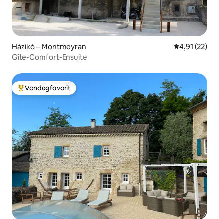
Házikó – Montmeyran
Átlagos érték
4,91 (22)
Gîte-Comfort-Ensuite
Vendégfavorit
Kiemelt vendégfavorit