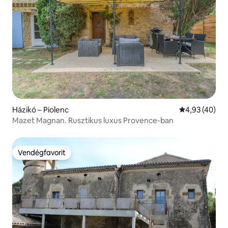
Házikó – Piolenc
Átlagos érték
4,93 (40)
Mazet Magnan. Rusztikus luxus Provence-ban
Vendégfavorit
Vendégfavorit