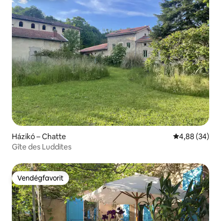
Házikó – Chatte
Átlagos érték
4,88 (34)
Gîte des Luddites
Vendégfavorit
Vendégfavorit