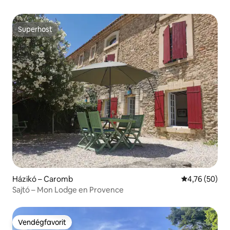
Superhost
Superhost
Házikó – Caromb
Átlagos érték
4,76 (50)
Sajtó – Mon Lodge en Provence
Vendégfavorit
Vendégfavorit