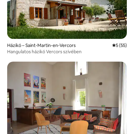
Házikó – Saint-Martin-en-Vercors
Átlagos ér
5 (55)
Hangulatos házikó Vercors szívében