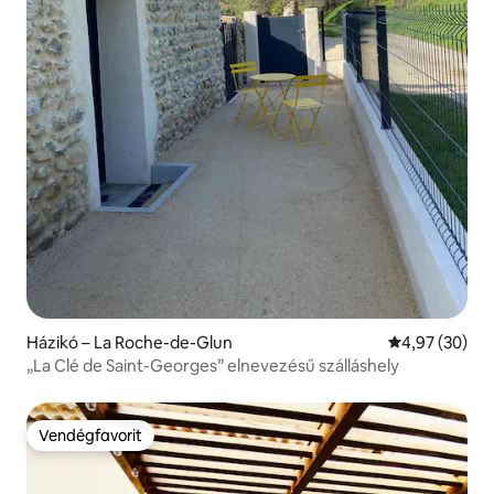
Házikó – La Roche-de-Glun
Átlagos érték
4,97 (30)
„La Clé de Saint-Georges” elnevezésű szálláshely
Vendégfavorit
Vendégfavorit