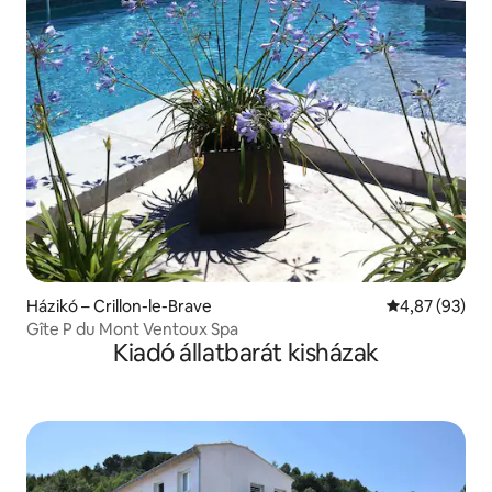
Házikó – Crillon-le-Brave
Átlagos érték
4,87 (93)
Gîte P du Mont Ventoux Spa
Kiadó állatbarát kisházak