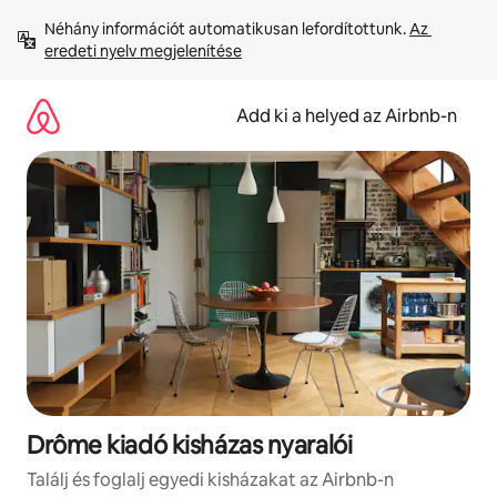
Ugrás
Néhány információt automatikusan lefordítottunk. 
Az 
a
eredeti nyelv megjelenítése
tartalomra
Add ki a helyed az Airbnb-n
Drôme kiadó kisházas nyaralói
Találj és foglalj egyedi kisházakat az Airbnb-n