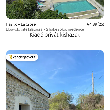
Házikó – La Crose
Átlagos érték
4,88 (25)
Elbűvölő gite kilátással - 2 hálószoba, medence
Kiadó privát kisházak
Vendégfavorit
Kiemelt vendégfavorit