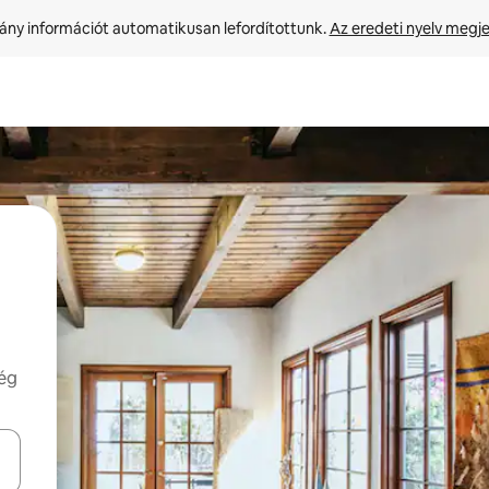
ny információt automatikusan lefordítottunk. 
Az eredeti nyelv megje
még
navigálhatsz, illetve érintő és lapozó mozdulatokkal is felfedezheted ők