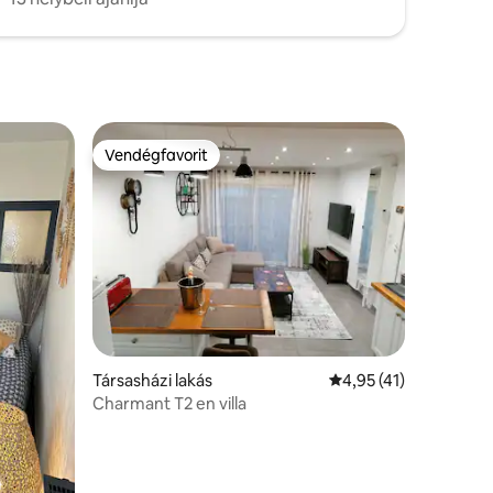
Vendégfavorit
Vendégfavorit
Társasházi lakás
Átlagos értékelés: 5/
4,95 (41)
Charmant T2 en villa