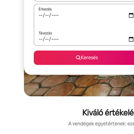
Érkezés
Távozás
Keresés
Kiváló értékel
A vendégek egyetértenek: ezek