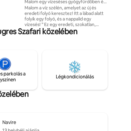
Malom egy vízeséses gyógyfürdőben és
5 csillagos úszómedence
Malom a víz szélén, amelyet az új és
lkodik.
eredeti folyó keresztez! Itt a lábad alatt
folyik egy folyó, és a nappalid egy
vízesés! ” Ez egy eredeti, szokatlan,
ugres Szafari közelében
eredeti és egyedi hely, egy „kápolna-
mill”, amelyet víz szegélyez... A
legmodernebb all-inclusive
szolgáltatások ebben a bájos 5 csillagos
kisházban: SPA - Saját JACUZZI egész
évben fűtött - júniustól szeptemberig
28° -ig fűtött ÚSZÓMEDENCE.
TEVÉKENYSÉGEK: TÚRÁZÁS,
s parkolás a
KERÉKPÁROZÁS, HORGÁSZAT,
Légkondicionálás
lyszínen
ACCROBRANCHES, SAFARI OF
PEAUGRES. GOMBA, GOLF...
közelében
Navire
13 helybéli ajánlja