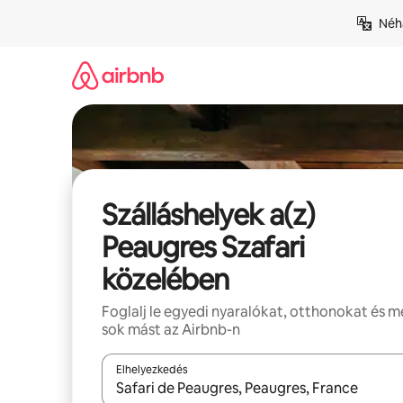
Ugrás
Néhá
a
tartalomra
Szálláshelyek a(z)
Peaugres Szafari
közelében
Foglalj le egyedi nyaralókat, otthonokat és 
sok mást az Airbnb-n
Elhelyezkedés
Az eredmények között a felfelé és a lefelé nyíllal 