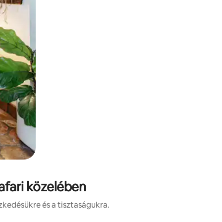
afari közelében
zkedésükre és a tisztaságukra.