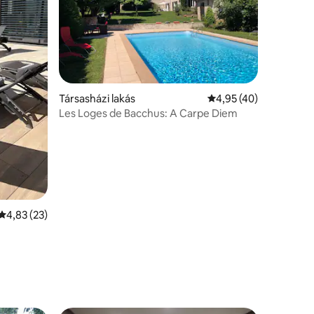
Társasházi lakás
Átlagos értékelés: 5/
4,95 (40)
Les Loges de Bacchus: A Carpe Diem
Átlagos értékelés: 5/4,83, 23 vélemény
4,83 (23)