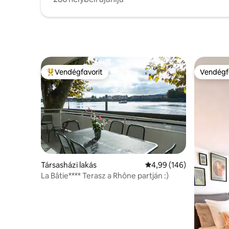
Vendégfavorit
Vendégf
Kiemelt vendégfavorit
Vendégf
Társasházi lakás
Átlagos értékelés: 5/4,
4,99 (146)
La Bâtie**** Terasz a Rhône partján :)