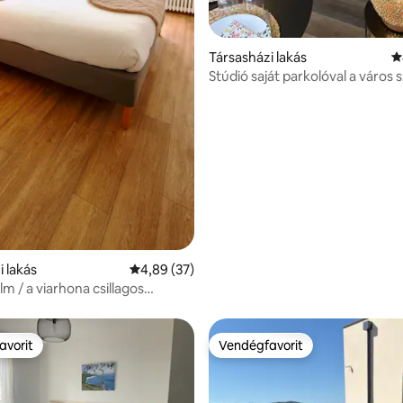
Társasházi lakás
Á
Stúdió saját parkolóval a város 
i lakás
Átlagos értékelés: 5/4,89, 37 vélemény
4,89 (37)
m / a viarhona csillagos
avorit
Vendégfavorit
avorit
Vendégfavorit