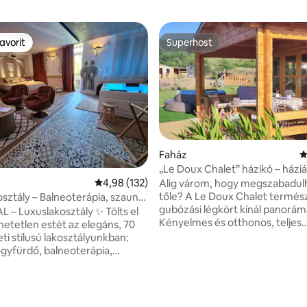
avorit
Superhost
avorit
Superhost
87, 231 vélemény
Faház
Á
„Le Doux Chalet” házikó – háziá
saját pezsgőfürdő
Átlagos értékelés: 5/4,98, 132 vélemény
4,98 (132)
Alig várom, hogy megszabadul
tőle? A Le Doux Chalet természet- és
osztály – Balneoterápia, szauna
gubózási légkört kínál panorám
gőzkamra
L – Luxuslakosztály ✨ Tölts el
Kényelmes és otthonos, teljes
hetetlen estét az elegáns, 70
autonómiát élvezhetsz a hegyi
ti stílusú lakosztályunkban:
kerékpározás vagy a gyalogtúr
ógyfürdő, balneoterápia,
közelében. A Peaugres Safaritól és a Parc
dupla zuhanykabin hammám
du Pilattól néhány percre fekvő
l, fotelek és masszázsasztal,
régiónkban gyönyörű felfedez
ktor, csillagos égbolt,
tevékenységek várnak. A legkö
t dekoráció. Élvezd a