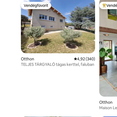
Vendégfavorit
Vendé
Vendégfavorit
Kiemelt 
Otthon
Átlagos értékelés: 5/4,
4,92 (340)
TELJES TÁRGYALÓ tágas kerttel, faluban
Otthon
Maison Le
lélegzetelá