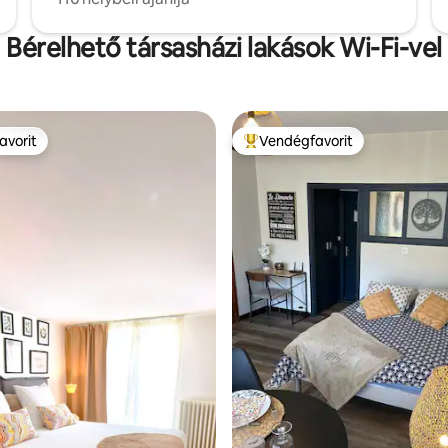
Bérelhető társasházi lakások Wi-Fi-vel
avorit
Vendégfavorit
avorit
Kiemelt vendégfavorit
99, 146 vélemény