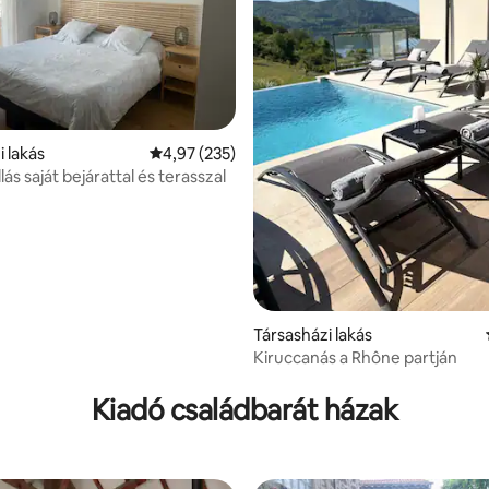
i lakás
Átlagos értékelés: 5/4,97, 235 vélemény
4,97 (235)
llás saját bejárattal és terasszal
Társasházi lakás
Kiruccanás a Rhône partján
95, 132 vélemény
Kiadó családbarát házak