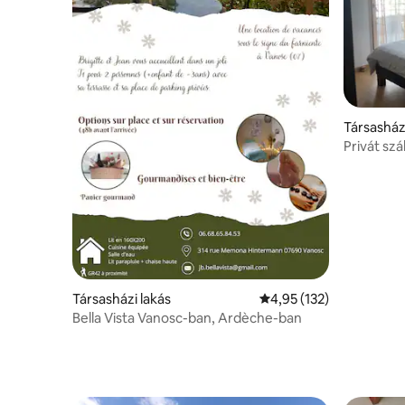
Társasház
Privát szá
Társasházi lakás
Átlagos értékelés: 5/4,
4,95 (132)
Bella Vista Vanosc-ban, Ardèche-ban