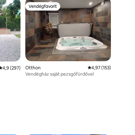
Vendégfavorit
Vendégfavorit
Otthon
Átlagos értékelés: 5/4
4,97 (153)
Átlagos értékelés: 5/4,9, 297 vélemény
4,9 (297)
Vendégház saját pezsgőfürdővel