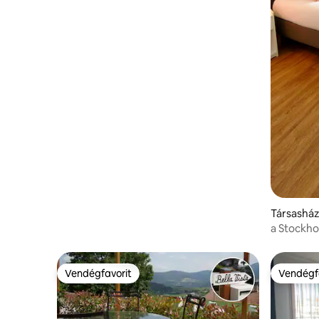
Társasház
a Stockhol
étterme
Vendégfavorit
Vendégf
Vendégfavorit
Vendégf