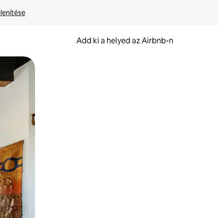
lenítése
Add ki a helyed az Airbnb-n
et.