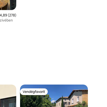
tlagos értékelés: 5/4,89, 278 vélemény
4,89 (278)
szívében
Vendégfavorit
Vendégfavorit