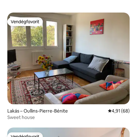
Vendégfavorit
Vendégfavorit
Lakás – Oullins-Pierre-Bénite
Átlagos érték
4,91 (68)
Sweet house
Vendégfavorit