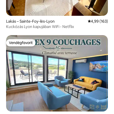
Lakás – Sainte-Foy-lès-Lyon
Átlagos értéke
4,99 (163)
Kuckózás Lyon kapujában WiFi - Netflix
Vendégfavorit
Vendégfavorit