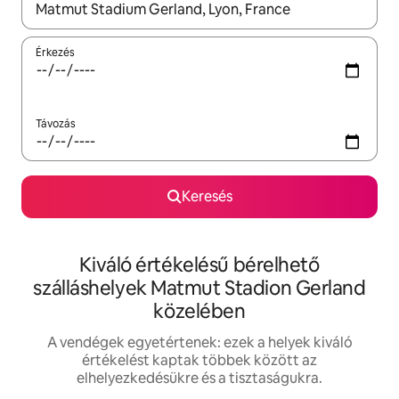
Az eredmények között a felfelé és a lefelé nyíllal navigálhatsz, 
Érkezés
Távozás
Keresés
Kiváló értékelésű bérelhető
szálláshelyek Matmut Stadion Gerland
közelében
A vendégek egyetértenek: ezek a helyek kiváló
értékelést kaptak többek között az
elhelyezkedésükre és a tisztaságukra.