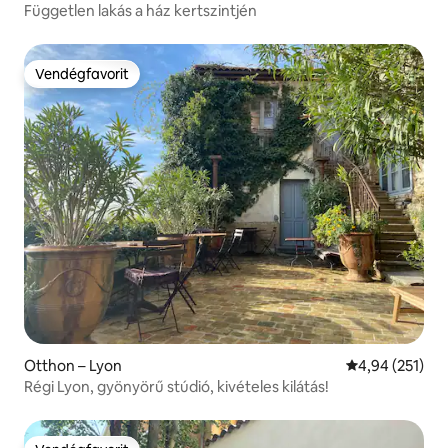
Független lakás a ház kertszintjén
Vendégfavorit
Vendégfavorit
Otthon – Lyon
Átlagos értéke
4,94 (251)
Régi Lyon, gyönyörű stúdió, kivételes kilátás!