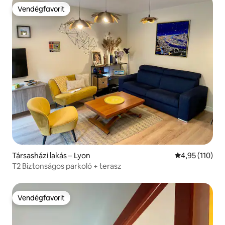
Vendégfavorit
Vendégfavorit
Társasházi lakás – Lyon
Átlagos értéke
4,95 (110)
T2 Biztonságos parkoló + terasz
Vendégfavorit
Vendégfavorit