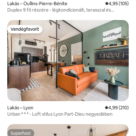
Lakás – Oullins-Pierre-Bénite
Átlagos értéke
4,95 (105)
Duplex 9 fő részére - légkondicionált, terasszal és
kilátással
Vendégfavorit
Vendégfavorit
Lakás – Lyon
Átlagos értéke
4,99 (210)
Urban * * * - Loft stílus Lyon Part-Dieu negyedében
Superhost
Superhost