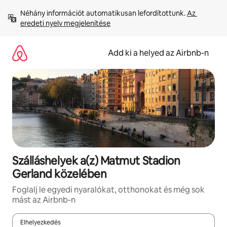
Ugrás
Néhány információt automatikusan lefordítottunk. 
Az 
a
eredeti nyelv megjelenítése
tartalomra
Add ki a helyed az Airbnb-n
Szálláshelyek a(z) Matmut Stadion
Gerland közelében
Foglalj le egyedi nyaralókat, otthonokat és még sok
mást az Airbnb-n
Elhelyezkedés