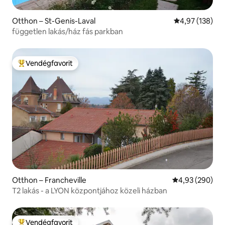
Otthon – St-Genis-Laval
Átlagos értéke
4,97 (138)
független lakás/ház fás parkban
Vendégfavorit
Kiemelt vendégfavorit
Otthon – Francheville
Átlagos értéke
4,93 (290)
T2 lakás - a LYON központjához közeli házban
Vendégfavorit