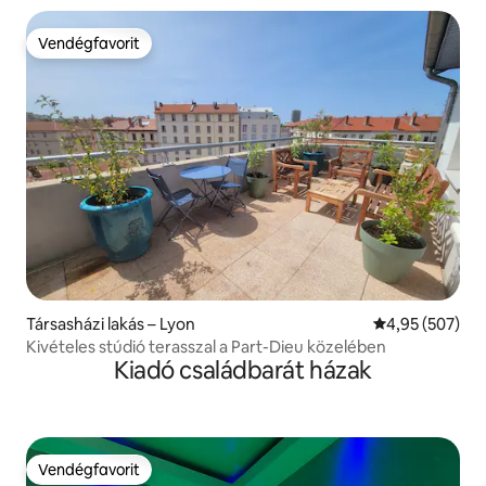
Vendégfavorit
Vendégfavorit
Társasházi lakás – Lyon
Átlagos értéke
4,95 (507)
Kivételes stúdió terasszal a Part-Dieu közelében
Kiadó családbarát házak
Vendégfavorit
Vendégfavorit