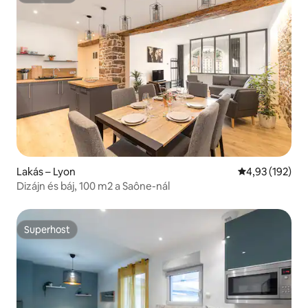
Lakás – Lyon
Átlagos értéke
4,93 (192)
Dizájn és báj, 100 m2 a Saône-nál
Superhost
Superhost