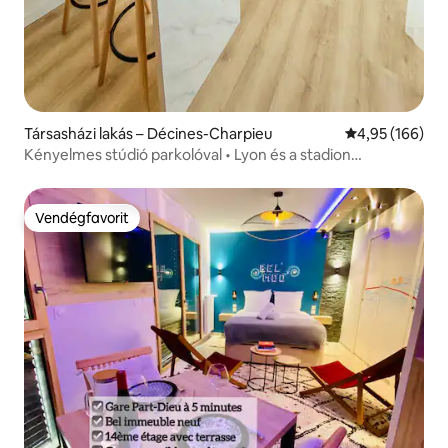
Társasházi lakás – Décines-Charpieu
Átlagos értéke
4,95 (166)
Kényelmes stúdió parkolóval • Lyon és a stadion
közelében
Vendégfavorit
Vendégfavorit