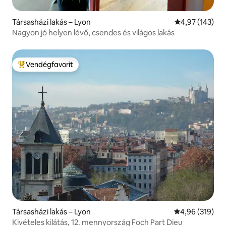
Társasházi lakás – Lyon
Átlagos értéke
4,97 (143)
Nagyon jó helyen lévő, csendes és világos lakás
Vendégfavorit
Kiemelt vendégfavorit
Társasházi lakás – Lyon
Átlagos értéke
4,96 (319)
Kivételes kilátás, 12. mennyország Foch Part Dieu