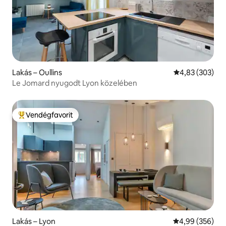
Lakás – Oullins
Átlagos értéke
4,83 (303)
Le Jomard nyugodt Lyon közelében
Vendégfavorit
Kiemelt vendégfavorit
Lakás – Lyon
Átlagos értéke
4,99 (356)