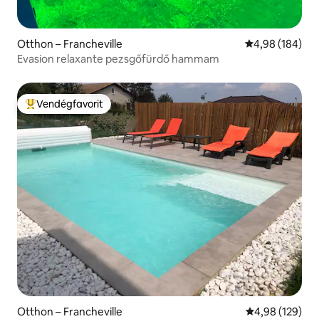
Otthon – Francheville
Átlagos értéke
4,98 (184)
Evasion relaxante pezsgőfürdő hammam
Vendégfavorit
Kiemelt vendégfavorit
Otthon – Francheville
Átlagos értéke
4,98 (129)