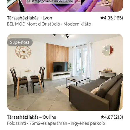
Társasházi lakás – Lyon
Átlagos értéke
4,95 (165)
BEL MOD Mont d'Or stúdió - Modern kilátó
Superhost
Superhost
Társasházi lakás – Oullins
Átlagos értéke
4,87 (213)
Földszinti - 75m2-es apartman - ingyenes parkoló