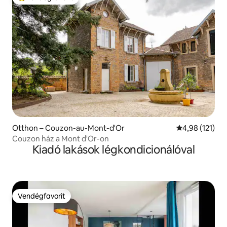
Kiemelt vendégfavorit
Otthon – Couzon-au-Mont-d'Or
Átlagos értéke
4,98 (121)
Couzon ház a Mont d'Or-on
Kiadó lakások légkondicionálóval
Vendégfavorit
Vendégfavorit