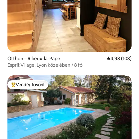
Otthon – Rillieux-la-Pape
Átlagos értéke
4,98 (108)
Esprit Village, Lyon közelében / 8 fő
Vendégfavorit
Kiemelt vendégfavorit