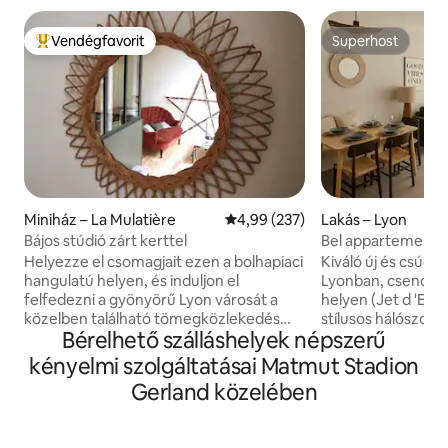
Vendégfavorit
Superhost
Kiemelt vendégfavorit
Superhost
Miniház – La Mulatière
Átlagos értékelés: 5/4,99, 237 
4,99 (237)
Lakás – Lyon
Bájos stúdió zárt kerttel
Bel appartement n
Helyezze el csomagjait ezen a bolhapiaci
Kiváló új és csúc
hangulatú helyen, és induljon el
Lyonban, csendes 
felfedezni a gyönyörű Lyon városát a
helyen (Jet d 'Eau 
közelben található tömegközlekedés
stílusos hálószob
Bérelhető szálláshelyek népszerű
segítségével, hacsak nem szeretné
és öltözővel, 2 m
inkább a falakkal körülvett kert
teljesen felszerelt
kényelmi szolgáltatásai Matmut Stadion
élvezetével kezdeni! A stúdióban
terasz. 10 percre 
Gerland közelében
zuhanyzós és WC-vel felszerelt
vasútállomástól és
fürdőszoba, íróasztal, felszerelt konyha
történelmi városk
(tűzhely, hűtőszekrény, vízforraló) és
tól. Rendezett de