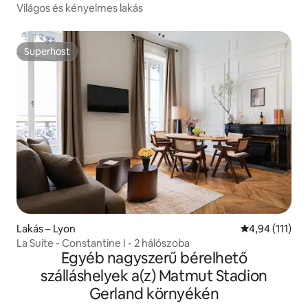
Világos és kényelmes lakás
Superhost
Superhost
Lakás – Lyon
Átlagos értéke
4,94 (111)
La Suite - Constantine I - 2 hálószoba
Egyéb nagyszerű bérelhető
szálláshelyek a(z) Matmut Stadion
Gerland környékén