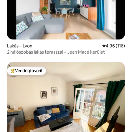
Lakás – Lyon
Átlagos értéke
4,96 (116)
2 hálószobás lakás terasszal – Jean Macé kerület
Vendégfavorit
Kiemelt vendégfavorit