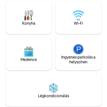
egy hálószoba található, amelyben
kényelmi szolgált
gardróbsarok és mosógép,
kávé/tea, minden ú
légkondicionáló, wifi (üvegszálas)
hogy a szálláshely
található. Régiségekkel díszített
kényelmes, ötcsill
dekoráció a lyoni bolhapiacon. Kávé, tea
legyen.
Konyha
Wi-Fi
és gyógytea áll rendelkezésre.
Ingyenes parkolás a
Medence
helyszínen
Légkondicionálás