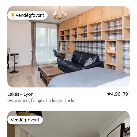
Vendégfavorit
Kiemelt vendégfavorit
Lakás – Lyon
Átlagos érték
4,96 (79)
Gyönyörű, felújított dizájnstúdió
Vendégfavorit
Vendégfavorit