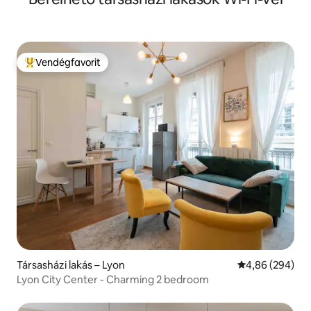
Vendégfavorit
Kiemelt vendégfavorit
Társasházi lakás – Lyon
Átlagos értéke
4,86 (294)
Lyon City Center - Charming 2 bedroom