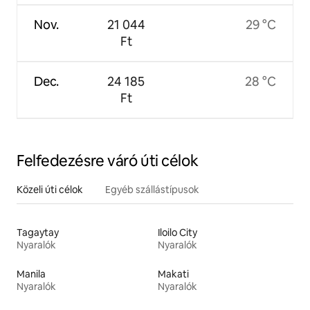
Nov.
21 044
29 °C
Ft
Dec.
24 185
28 °C
Ft
Felfedezésre váró úti célok
Közeli úti célok
Egyéb szállástípusok
Tagaytay
Iloilo City
Nyaralók
Nyaralók
Manila
Makati
Nyaralók
Nyaralók