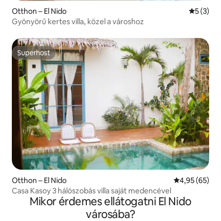
Otthon – El Nido
Átlagos é
5 (3)
Gyönyörű kertes villa, közel a városhoz
Superhost
Superhost
Otthon – El Nido
Átlagos érték
4,95 (65)
Casa Kasoy 3 hálószobás villa saját medencével
Mikor érdemes ellátogatni El Nido
városába?