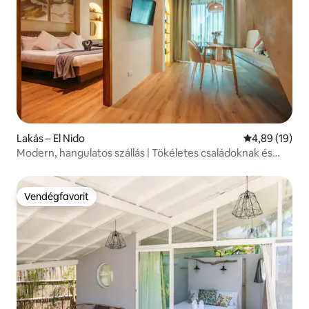
Lakás – El Nido
Átlagos érték
4,89 (19)
Modern, hangulatos szállás | Tökéletes családoknak és
barátoknak
Vendégfavorit
Vendégfavorit