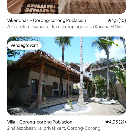
Víkendház – Corong-corong Poblacion
Átlagos érté
4,5 (10)
A szerelem csapása – luxuskempingezés a Karuna El Nido-
ban
Vendégfavorit
Vendégfavorit
Villa – Corong-corong Poblacion
Átlagos érték
4,95 (21)
2 hálószobás villa, privát kert, Corong-Corong