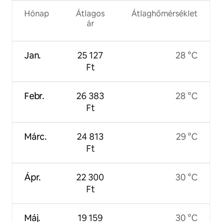
Hónap
Átlagos
Átlaghőmérséklet
ár
Jan.
25 127
28 °C
Ft
Febr.
26 383
28 °C
Ft
Márc.
24 813
29 °C
Ft
Ápr.
22 300
30 °C
Ft
Máj.
19 159
30 °C