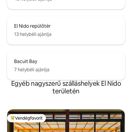
El Nido repülőtér
13 helybéli ajánlja
Bacuit Bay
7 helybéli ajánlja
Egyéb nagyszerű szálláshelyek El Nido
területén
Vendégfavorit
Kiemelt vendégfavorit