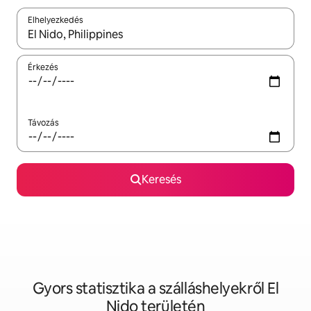
Elhelyezkedés
Az eredmények között a felfelé és a lefelé nyíllal navigálhatsz, 
Érkezés
Távozás
Keresés
Gyors statisztika a szálláshelyekről El
Nido területén