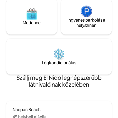
Ingyenes parkolás a
Medence
helyszínen
Légkondicionálás
Szállj meg El Nido legnépszerűbb
látnivalóinak közelében
Nacpan Beach
45 helybéli ajánlja