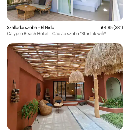
Szállodai szoba – El Nido
Átlagos értéke
4,85 (281)
Calypso Beach Hotel – Cadlao szoba *Starlink wifi*