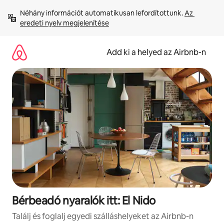
Ugrás
Néhány információt automatikusan lefordítottunk. 
Az 
a
eredeti nyelv megjelenítése
tartalomra
Add ki a helyed az Airbnb-n
Bérbeadó nyaralók itt: El Nido
Találj és foglalj egyedi szálláshelyeket az Airbnb-n