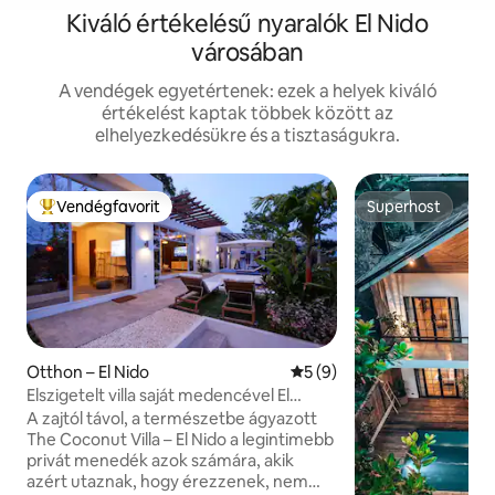
Kiváló értékelésű nyaralók El Nido
városában
A vendégek egyetértenek: ezek a helyek kiváló
értékelést kaptak többek között az
elhelyezkedésükre és a tisztaságukra.
Vendégfavorit
Superhost
Kiemelt vendégfavorit
Superhost
Otthon – El Nido
Átlagos értékelés: 5/5, 9 
5 (9)
Elszigetelt villa saját medencével El
Nidóban
A zajtól távol, a természetbe ágyazott
The Coconut Villa – El Nido a legintimebb
privát menedék azok számára, akik
azért utaznak, hogy érezzenek, nem