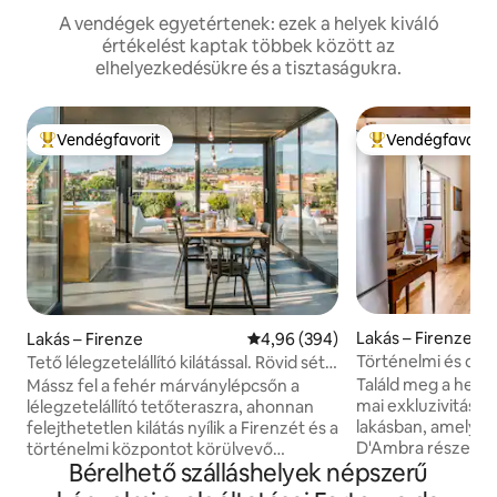
A vendégek egyetértenek: ezek a helyek kiváló
értékelést kaptak többek között az
elhelyezkedésükre és a tisztaságukra.
Vendégfavorit
Vendégfavorit
Kiemelt vendégfavorit
Kiemelt vendégfa
Lakás – Firenze
Lakás – Firenze
Átlagos értékelés: 5/4,96, 394 
4,96 (394)
Történelmi és dizá
Tető lélegzetelállító kilátással. Rövid séta
közelében
a Duomóig.
Találd meg a helyed
Mássz fel a fehér márványlépcsőn a
mai exkluzivitás k
lélegzetelállító tetőteraszra, ahonnan
lakásban, amely a 
felejthetetlen kilátás nyílik a Firenzét és a
D'Ambra része. M
történelmi központot körülvevő
Bérelhető szálláshelyek népszerű
felszerelve elbűvöl
dombokra. Ezt a lakást nemrég újították
dekorációkat és a 
fel, különböző építészeti és dizájnokat