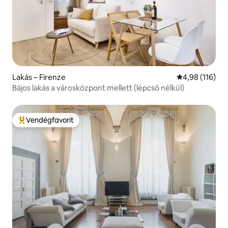
Lakás – Firenze
Átlagos értéke
4,98 (116)
Bájos lakás a városközpont mellett (lépcső nélkül)
Vendégfavorit
Kiemelt vendégfavorit