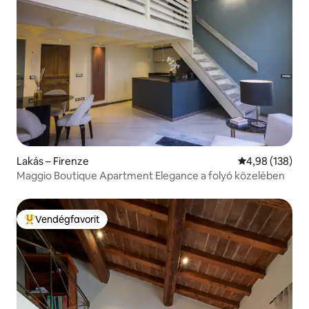
Lakás – Firenze
Átlagos értéke
4,98 (138)
Maggio Boutique Apartment Elegance a folyó közelében
Vendégfavorit
Kiemelt vendégfavorit