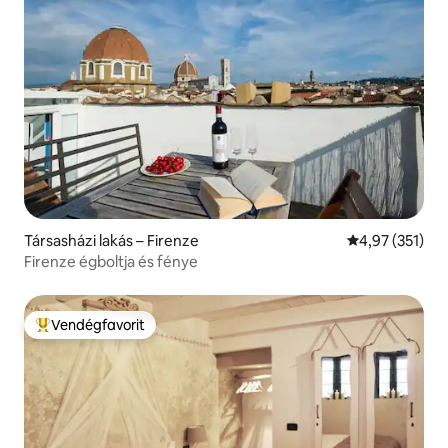
Társasházi lakás – Firenze
Átlagos értéke
4,97 (351)
Firenze égboltja és fénye
Vendégfavorit
Kiemelt vendégfavorit