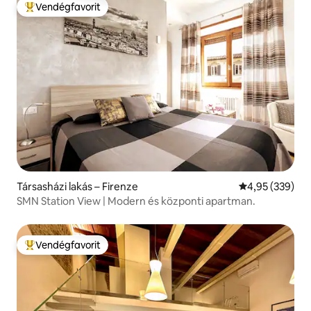
Vendégfavorit
Kiemelt vendégfavorit
Társasházi lakás – Firenze
Átlagos értéke
4,95 (339)
SMN Station View | Modern és központi apartman.
Vendégfavorit
Kiemelt vendégfavorit