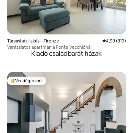
Társasházi lakás – Firenze
Átlagos értéke
4,99 (319)
Varázslatos apartman a Ponte Vecchiónál
Kiadó családbarát házak
Vendégfavorit
Kiemelt vendégfavorit