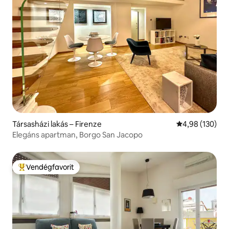
Társasházi lakás – Firenze
Átlagos értéke
4,98 (130)
Elegáns apartman, Borgo San Jacopo
Vendégfavorit
Kiemelt vendégfavorit