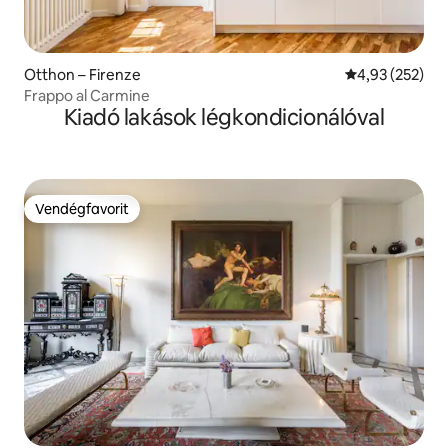
Otthon – Firenze
Átlagos értéke
4,93 (252)
Frappo al Carmine
Kiadó lakások légkondicionálóval
Vendégfavorit
Vendégfavorit