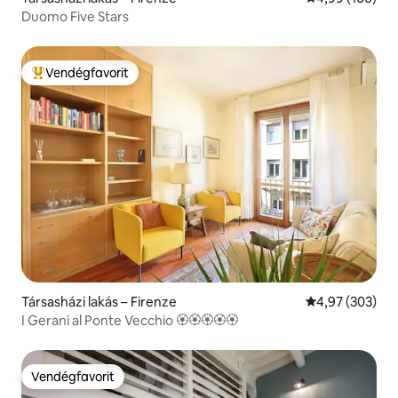
Duomo Five Stars
Vendégfavorit
Kiemelt vendégfavorit
Társasházi lakás – Firenze
Átlagos értéke
4,97 (303)
I Gerani al Ponte Vecchio 🏵🏵🏵🏵🏵
Vendégfavorit
Vendégfavorit