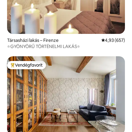
Társasházi lakás – Firenze
Átlagos értéke
4,93 (657)
⭐️GYÖNYÖRŰ TÖRTÉNELMI LAKÁS⭐️
Vendégfavorit
Kiemelt vendégfavorit