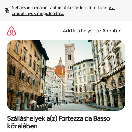
Ugrás
Néhány információt automatikusan lefordítottunk. 
Az 
a
eredeti nyelv megjelenítése
tartalomra
Add ki a helyed az Airbnb-n
Szálláshelyek a(z) Fortezza da Basso
közelében