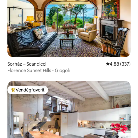
Sorház – Scandicci
Átlagos értéke
4,88 (337)
Florence Sunset Hills • Giogoli
Vendégfavorit
Kiemelt vendégfavorit