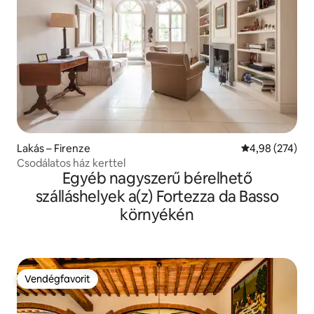
Lakás – Firenze
Átlagos értéke
4,98 (274)
Csodálatos ház kerttel
Egyéb nagyszerű bérelhető
szálláshelyek a(z) Fortezza da Basso
környékén
Vendégfavorit
Vendégfavorit