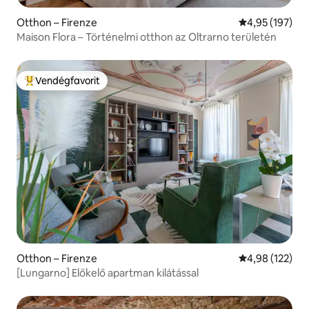
Otthon – Firenze
Átlagos értéke
4,95 (197)
Maison Flora – Történelmi otthon az Oltrarno területén
Vendégfavorit
Kiemelt vendégfavorit
Otthon – Firenze
Átlagos értéke
4,98 (122)
[Lungarno] Előkelő apartman kilátással