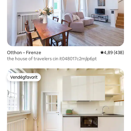
Otthon – Firenze
Átlagos értéke
4,89 (438)
the house of travelers cin it048017c2mjlp6pt
Vendégfavorit
Vendégfavorit