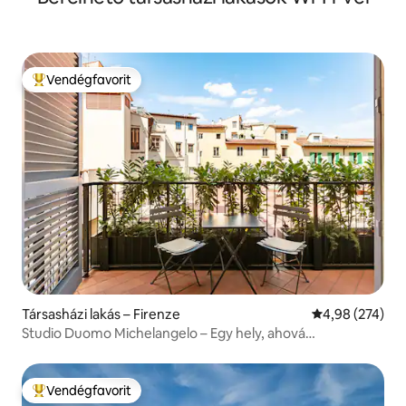
Vendégfavorit
Kiemelt vendégfavorit
Társasházi lakás – Firenze
Átlagos értéke
4,98 (274)
Studio Duomo Michelangelo – Egy hely, ahová
beleszerethetsz
Vendégfavorit
Kiemelt vendégfavorit