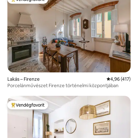
Kiemelt vendégfavorit
Lakás – Firenze
Átlagos értéke
4,96 (417)
Porcelánművészet Firenze történelmi központjában
Vendégfavorit
Kiemelt vendégfavorit