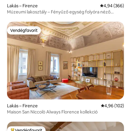
Lakás – Firenze
Átlagos értéke
4,94 (366)
Múzeumi lakosztály – Fényűző egység folyóra néző
kilátással –
Vendégfavorit
Vendégfavorit
Lakás – Firenze
Átlagos értéke
4,96 (102)
Maison San Niccolò Always Florence kollekció
Vendégfavorit