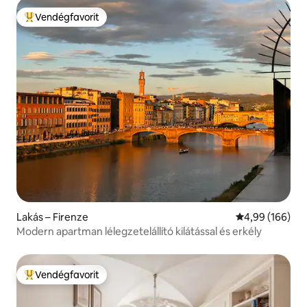
Vendégfavorit
Kiemelt vendégfavorit
Lakás – Firenze
Átlagos értéke
4,99 (166)
Modern apartman lélegzetelállító kilátással és erkély
Vendégfavorit
Kiemelt vendégfavorit