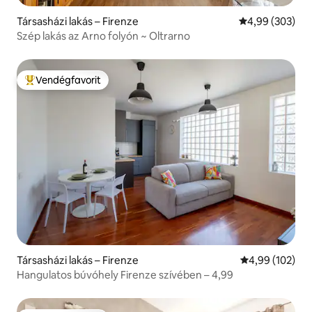
Társasházi lakás – Firenze
Átlagos értéke
4,99 (303)
Szép lakás az Arno folyón ~ Oltrarno
Vendégfavorit
Kiemelt vendégfavorit
Társasházi lakás – Firenze
Átlagos értéke
4,99 (102)
Hangulatos búvóhely Firenze szívében – 4,99