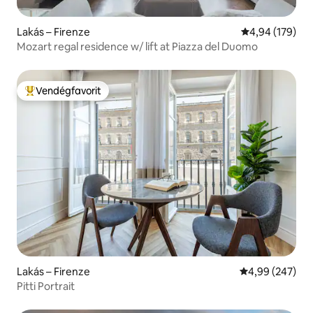
Lakás – Firenze
Átlagos értéke
4,94 (179)
Mozart regal residence w/ lift at Piazza del Duomo
Vendégfavorit
Kiemelt vendégfavorit
Lakás – Firenze
Átlagos értéke
4,99 (247)
Pitti Portrait