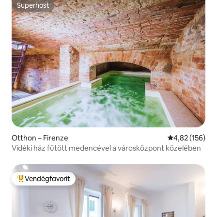
Superhost
Superhost
Otthon – Firenze
Átlagos értéke
4,82 (156)
Vidéki ház fűtött medencével a városközpont közelében
Vendégfavorit
Kiemelt vendégfavorit