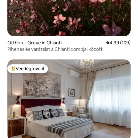
Otthon – Greve in Chianti
Átlagos értéke
4,99 (109)
Pihenés és varázslat a Chianti dombjai között
Vendégfavorit
Kiemelt vendégfavorit