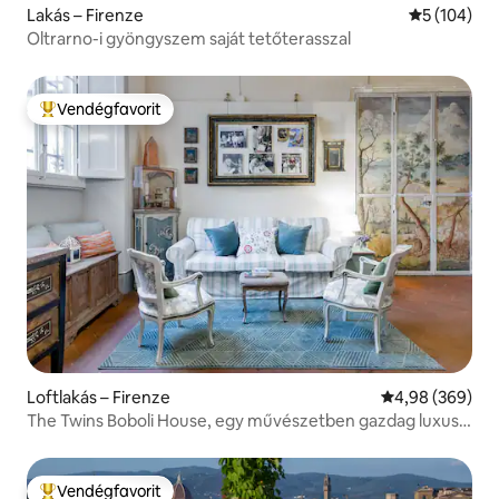
Lakás – Firenze
Átlagos ért
5 (104)
Oltrarno-i gyöngyszem saját tetőterasszal
Vendégfavorit
Kiemelt vendégfavorit
Loftlakás – Firenze
Átlagos értéke
4,98 (369)
The Twins Boboli House, egy művészetben gazdag luxus
loft a firenzei történelmi központban
Vendégfavorit