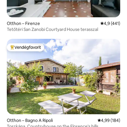
Otthon – Firenze
Átlagos érték
4,9 (441)
Tetőtéri San Zanobi Courtyard House terasszal
Vendégfavorit
Kiemelt vendégfavorit
Otthon – Bagno A Ripoli
Átlagos értéke
4,99 (184)
Toszkána. Countryhouse on the Florence's hills