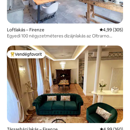
Loftlakás – Firenze
Átlagos értéke
4,99 (305)
Egyedi 100 négyzetméteres dizájnlakás az Oltrarno
negyedben
Vendégfavorit
Kiemelt vendégfavorit
Társasházi lakás – Firenze
Átlagos értéke
4,99 (160)