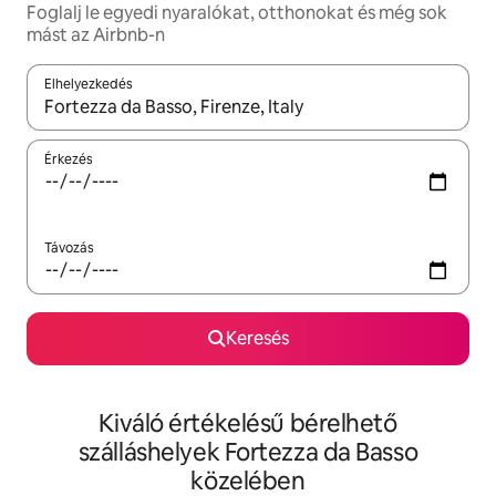
Foglalj le egyedi nyaralókat, otthonokat és még sok
mást az Airbnb-n
Elhelyezkedés
Az eredmények között a felfelé és a lefelé nyíllal navigálhatsz, 
Érkezés
Távozás
Keresés
Kiváló értékelésű bérelhető
szálláshelyek Fortezza da Basso
közelében